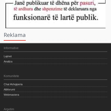
Reklama
Informative
Lajmet
Analiza
Komunitete
Chat #shqiperia
Albforumi
Webmastera
Argetim