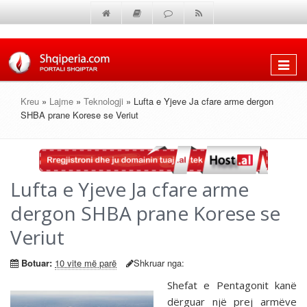
Shfaq
menun
Kreu
»
Lajme
»
Teknologji
» Lufta e Yjeve Ja cfare arme dergon
SHBA prane Korese se Veriut
Lufta e Yjeve Ja cfare arme
dergon SHBA prane Korese se
Veriut
Botuar:
10 vite më parë
Shkruar nga:
Shefat e Pentagonit kanë
dërguar një prej armëve