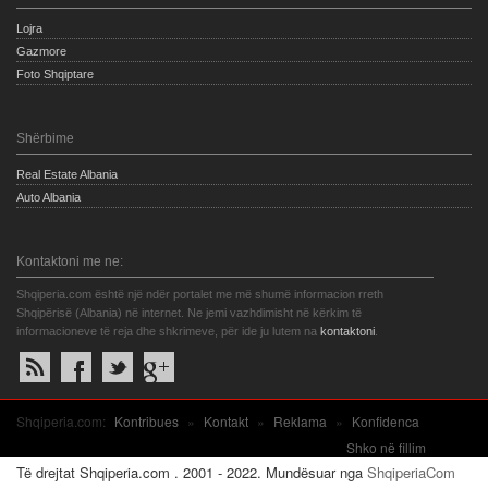
Lojra
Gazmore
Foto Shqiptare
Shërbime
Real Estate Albania
Auto Albania
Kontaktoni me ne:
Shqiperia.com është një ndër portalet me më shumë informacion rreth
Shqipërisë (Albania) në internet. Ne jemi vazhdimisht në kërkim të
informacioneve të reja dhe shkrimeve, për ide ju lutem na
kontaktoni
.
Shqiperia.com:
Kontribues
»
Kontakt
»
Reklama
»
Konfidenca
Shko në fillim
Të drejtat Shqiperia.com . 2001 - 2022. Mundësuar nga
ShqiperiaCom