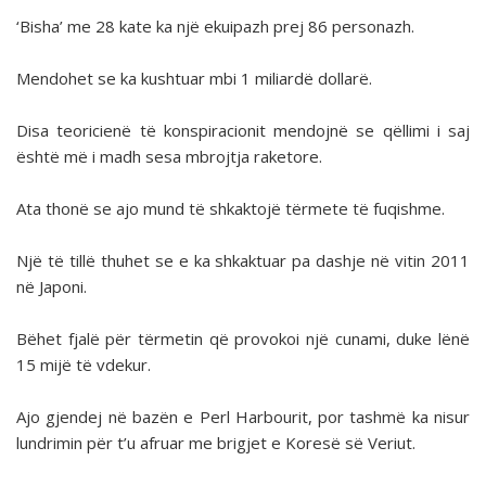
‘Bisha’ me 28 kate ka një ekuipazh prej 86 personazh.
Mendohet se ka kushtuar mbi 1 miliardë dollarë.
Disa teoricienë të konspiracionit mendojnë se qëllimi i saj
është më i madh sesa mbrojtja raketore.
Ata thonë se ajo mund të shkaktojë tërmete të fuqishme.
Një të tillë thuhet se e ka shkaktuar pa dashje në vitin 2011
në Japoni.
Bëhet fjalë për tërmetin që provokoi një cunami, duke lënë
15 mijë të vdekur.
Ajo gjendej në bazën e Perl Harbourit, por tashmë ka nisur
lundrimin për t’u afruar me brigjet e Koresë së Veriut.