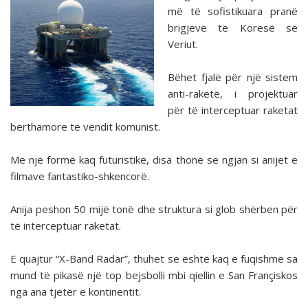
më të sofistikuara pranë
brigjeve të Koresë së
Veriut.
Bëhet fjalë për një sistem
anti-raketë, i projektuar
për të interceptuar raketat
bërthamore të vendit komunist.
Me një formë kaq futuristike, disa thonë se ngjan si anijet e
filmave fantastiko-shkencorë.
Anija peshon 50 mijë tonë dhe struktura si glob shërben për
të interceptuar raketat.
E quajtur “X-Band Radar”, thuhet se është kaq e fuqishme sa
mund të pikasë një top bejsbolli mbi qiellin e San Françiskos
nga ana tjetër e kontinentit.