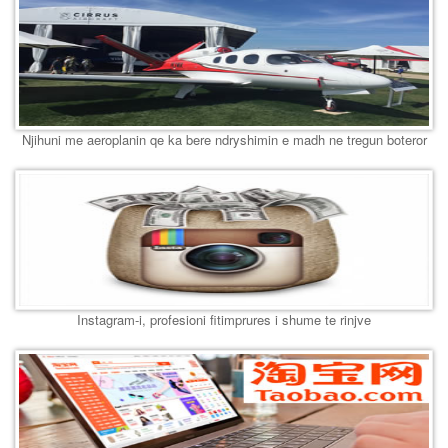
Njihuni me aeroplanin qe ka bere ndryshimin e madh ne tregun boteror
Instagram-i, profesioni fitimprures i shume te rinjve