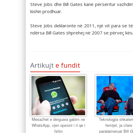
Steve Jobs dhe Bill Gates kanë përsëritur vazhdim
kishin prodhuar.
Steve Jobs deklaronte në 2011, një vit para se të
ndërsa Bill Gates shprehej në 2007 se përveç kësa
Artikujt
e fundit
Mesazhet e derguara gabim ne
Teknologjia shkater
WhatsApp, vjen opsioni i ri qe i
femijet, ja cfar
fshin
paralajmeruar Bill 