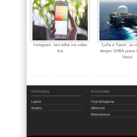
Instagram, tani edhe me video
'Lufta e Yjeve': Ja 
live
dergon SHBA prane 
Veriut
Informative
Komunitete
Lajmet
Chat #shqiperia
Analiza
Albforumi
Webmastera