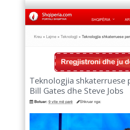
SHQIPËRIA
AR
Kreu
»
Lajme
»
Teknologji
» Teknologjia shkaterruese per
Teknologjia shkaterruese p
Bill Gates dhe Steve Jobs
Botuar:
9 vite më parë
Shkruar nga: