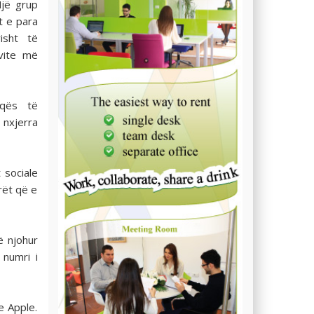
Një grup
t e para
isht të
 vite më
eqës të
 nxjerra
 sociale
rët që e
ë njohur
 numri i
e Apple.