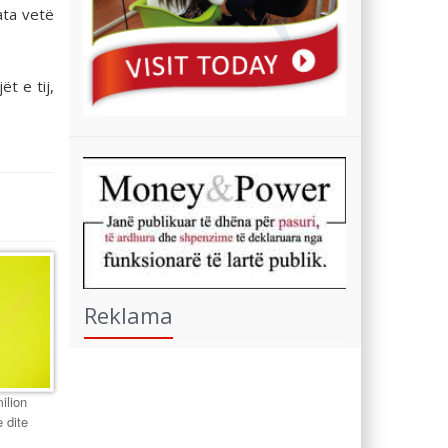
ata vetë
t e tij,
Reklama
ilion
 dite