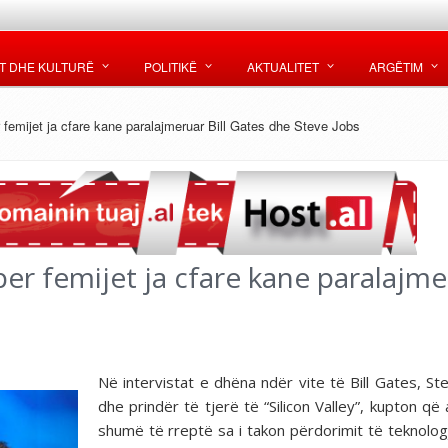
T DHE KULTURË
POLITIKË
AKTUALITET
ARGËTIM
 femijet ja cfare kane paralajmeruar Bill Gates dhe Steve Jobs
er femijet ja cfare kane paralajm
Në intervistat e dhëna ndër vite të Bill Gates, St
dhe prindër të tjerë të “Silicon Valley”, kupton që 
shumë të rreptë sa i takon përdorimit të teknolog