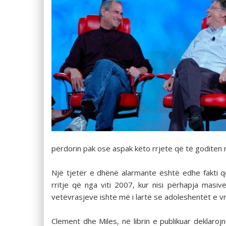
përdorin pak ose aspak këto rrjete që të goditen 
Një tjetër e dhënë alarmante është edhe fakti 
rritje që nga viti 2007, kur nisi përhapja masiv
vetëvrasjeve ishte më i lartë se adoleshentët e vr
Clement dhe Miles, në librin e publikuar deklaro