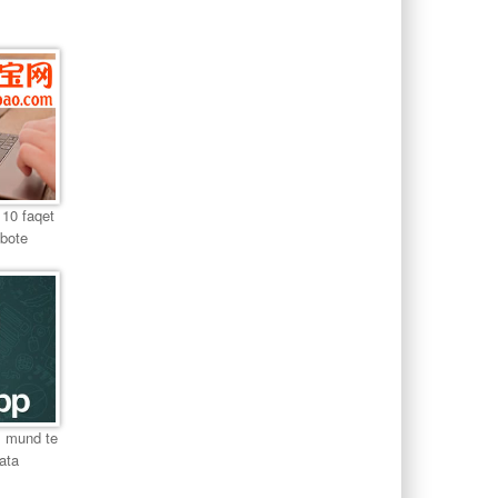
 10 faqet
 bote
, mund te
ata