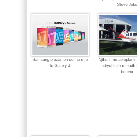
Steve Job
Samsung prezanton serine e re
Njihuni me aeroplanin
te Galaxy J
ndryshimin e madh 
boteror