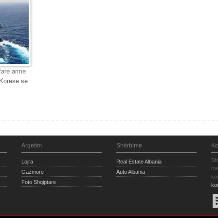
cfare arme
Korese se
Argetim
Shërbime
Ko
Sh
Lojra
Real Estate Albania
rr
Gazmore
Auto Albania
kë
Foto Shqiptare
ko