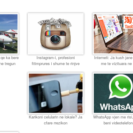
s
 qe ka bere
Instagram-i, profesioni
Interneti: Ja kush jane
ne tregun
fitimprures i shume te rinjve
me te vizituara ne
Karikoni celularin ne lokale? Ja
WhatsApp vjen me risi
cfare rrezikon
beni videotelefon