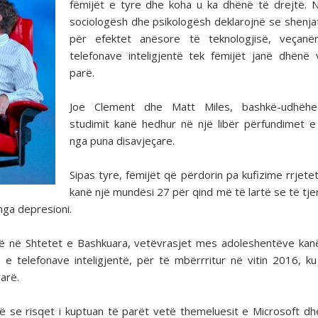
fëmijët e tyre dhe koha u ka dhënë të drejtë. 
sociologësh dhe psikologësh deklarojnë se shenja
për efektet anësore të teknologjisë, veçanër
telefonave inteligjentë tek fëmijët janë dhënë
parë.
Joe Clement dhe Matt Miles, bashkë-udhëh
studimit kanë hedhur në një libër përfundimet e
nga puna disavjeçare.
Sipas tyre, fëmijët që përdorin pa kufizime rrjetet
kanë një mundësi 27 për qind më të lartë se të tje
nga depresioni.
që në Shtetet e Bashkuara, vetëvrasjet mes adoleshentëve kan
e e telefonave inteligjentë, për të mbërrritur në vitin 2016, ku
arë.
jnë se risqet i kuptuan të parët vetë themeluesit e Microsoft dh