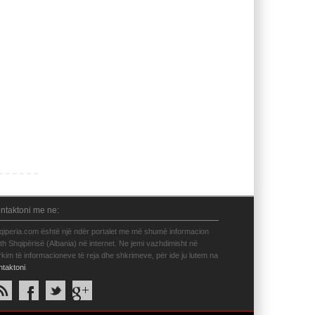
ntaktoni me ne:
qiperia.com është një ndër portalet me më shumë informacion
eth Shqipërisë (Albania) në internet. Ne jemi vazhdimisht në
rkim të informacioneve të reja dhe shkrimeve, për ide ju lutem na
ntaktoni
.