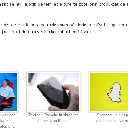
isht se nuk lejonin që fëmijët e tyre të zotëronin produktet që 
 vdiste se kufizonte në maksimum përdorimin e iPad-it nga fëmijë
j ua lejoi telefonin vetëm kur mbushën 14 vjeç.
ruese per
Telefoni i Porsche kushton me
Snapchat ka 173 m
e kane
shtrenjte se iPhone
perdorues aktive ne
Gates dhe