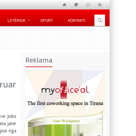
LETËRSIA
SPORT
KONTAKTI
Reklama
eruar
eve Jobs
ata janë
jisë nga