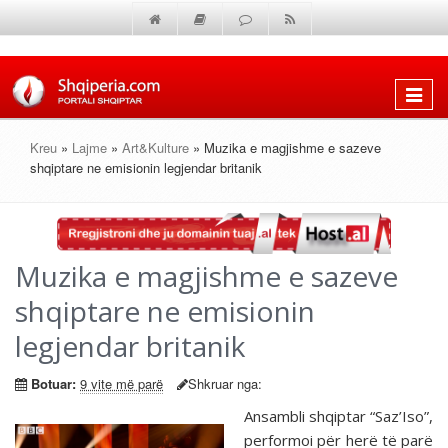
Shfaq
menun
Kreu
»
Lajme
»
Art&Kulture
» Muzika e magjishme e sazeve
shqiptare ne emisionin legjendar britanik
Muzika e magjishme e sazeve
shqiptare ne emisionin
legjendar britanik
Botuar:
9 vite më parë
Shkruar nga:
Ansambli shqiptar “Saz’Iso”,
performoi për herë të parë