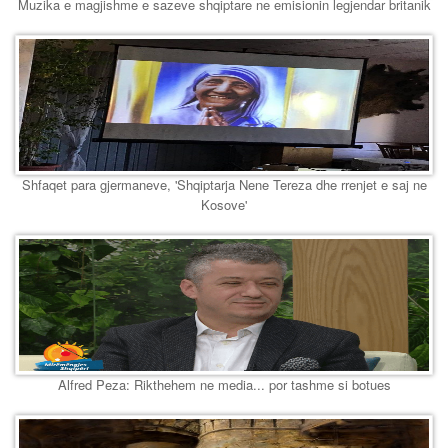
Muzika e magjishme e sazeve shqiptare ne emisionin legjendar britanik
Shfaqet para gjermaneve, 'Shqiptarja Nene Tereza dhe rrenjet e saj ne
Kosove'
Alfred Peza: Rikthehem ne media... por tashme si botues