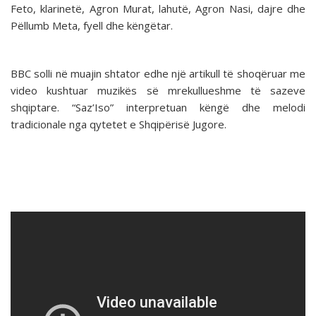
Feto, klarinetë, Agron Murat, lahutë, Agron Nasi, dajre dhe
Pëllumb Meta, fyell dhe këngëtar.
BBC solli në muajin shtator edhe një artikull të shoqëruar me
video kushtuar muzikës së mrekullueshme të sazeve
shqiptare. “Saz’Iso” interpretuan këngë dhe melodi
tradicionale nga qytetet e Shqipërisë Jugore.