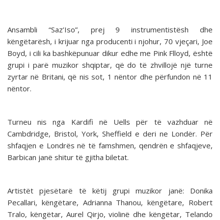
Ansambli “Saz’Iso”, prej 9 instrumentistësh dhe
këngëtarësh, i krijuar nga producenti i njohur, 70 vjeçari, Joe
Boyd, i cili ka bashkëpunuar dikur edhe me Pink Flloyd, është
grupi i parë muzikor shqiptar, që do të zhvillojë një turne
zyrtar në Britani, që nis sot, 1 nëntor dhe përfundon në 11
nëntor.
Turneu nis nga Kardifi në Uells për të vazhduar në
Cambdridge, Bristol, York, Sheffield e deri ne Londër. Për
shfaqjen e Londrës në të famshmen, qendrën e shfaqjeve,
Barbican janë shitur të gjitha biletat.
Artistët pjesëtarë të këtij grupi muzikor janë: Donika
Pecallari, këngëtare, Adrianna Thanou, këngëtare, Robert
Tralo, këngëtar, Aurel Qirjo, violinë dhe këngëtar, Telando