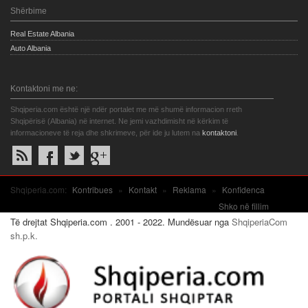
Shërbime
Real Estate Albania
Auto Albania
Kontaktoni me ne:
Shqiperia.com është një ndër portalet me më shumë informacion rreth
Shqipërisë (Albania) në internet. Ne jemi vazhdimisht në kërkim të
informacioneve të reja dhe shkrimeve, për ide ju lutem na
kontaktoni
.
Shqiperia.com:
Kontribues
»
Kontakt
»
Reklama
»
Konfidenca
Shko në fillim
Të drejtat Shqiperia.com . 2001 - 2022. Mundësuar nga
ShqiperiaCom
sh.p.k.