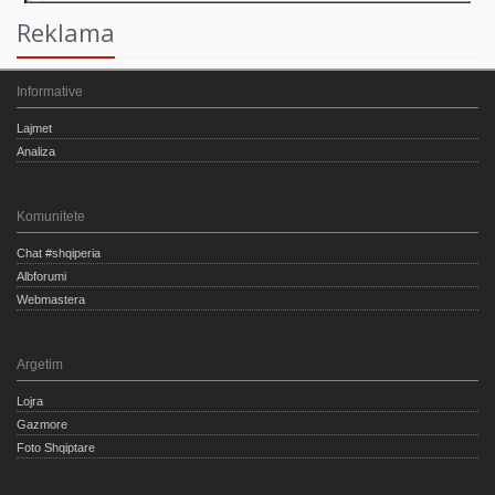
Reklama
Informative
Lajmet
Analiza
Komunitete
Chat #shqiperia
Albforumi
Webmastera
Argetim
Lojra
Gazmore
Foto Shqiptare