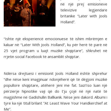
në një prej emisioneve
televizive legjendare
britanike “Later with Jools
Holland”.
“Ishte një eksperiencë emocionuese të ishim mbrëmjen e
kaluar në “Later With Jools Holland”, ku për herë të parë në
25 vjet program u luajt muzikë shqiptare”, shkruhet në
rrjetin social Facebook të ansamblit shqiptar.
Ndërsa drejtuesi i emisionit Jools Holland është shprehur
“dhe nëse keni imagjinuar ndonjëherë që të dëgjoni muzikë
popullore shqiptare, atëherë jeni me fat. Sazi’Iso luan një
përzierje hipnotike vaji që do t’ju çojë në një natë të
magjishme në Gadishullin Ballkanik. Nëse jeni dakord. Albumi i
tyre ka një titull brilant ”At Least Wave Your Handkerchief at
Me”.