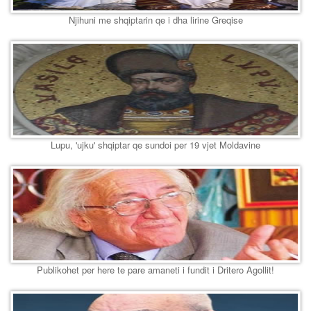
Njihuni me shqiptarin qe i dha lirine Greqise
Lupu, 'ujku' shqiptar qe sundoi per 19 vjet Moldavine
Publikohet per here te pare amaneti i fundit i Dritero Agollit!