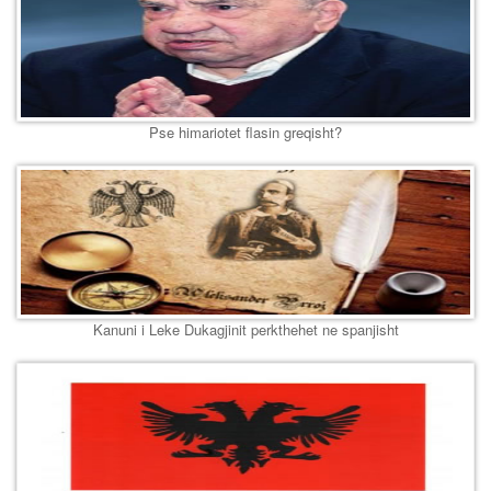
Pse himariotet flasin greqisht?
Kanuni i Leke Dukagjinit perkthehet ne spanjisht