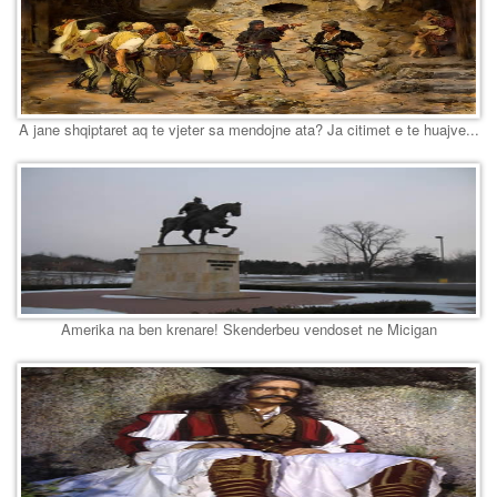
A jane shqiptaret aq te vjeter sa mendojne ata? Ja citimet e te huajve...
Amerika na ben krenare! Skenderbeu vendoset ne Micigan