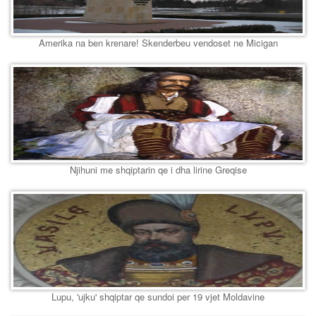
Amerika na ben krenare! Skenderbeu vendoset ne Micigan
Njihuni me shqiptarin qe i dha lirine Greqise
Lupu, 'ujku' shqiptar qe sundoi per 19 vjet Moldavine