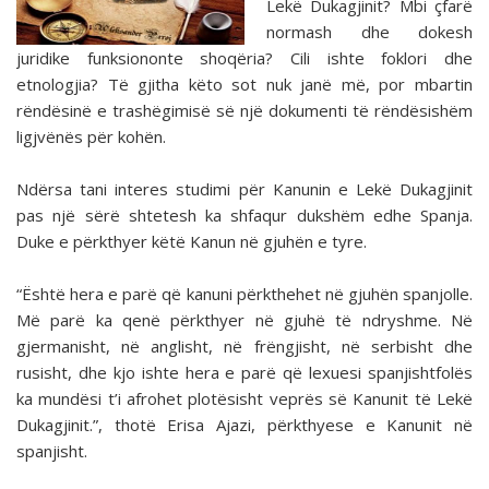
Lekë Dukagjinit? Mbi çfarë
normash dhe dokesh
juridike funksiononte shoqëria? Cili ishte foklori dhe
etnologjia? Të gjitha këto sot nuk janë më, por mbartin
rëndësinë e trashëgimisë së një dokumenti të rëndësishëm
ligjvënës për kohën.
Ndërsa tani interes studimi për Kanunin e Lekë Dukagjinit
pas një sërë shtetesh ka shfaqur dukshëm edhe Spanja.
Duke e përkthyer këtë Kanun në gjuhën e tyre.
“Është hera e parë që kanuni përkthehet në gjuhën spanjolle.
Më parë ka qenë përkthyer në gjuhë të ndryshme. Në
gjermanisht, në anglisht, në frëngjisht, në serbisht dhe
rusisht, dhe kjo ishte hera e parë që lexuesi spanjishtfolës
ka mundësi t’i afrohet plotësisht veprës së Kanunit të Lekë
Dukagjinit.”, thotë Erisa Ajazi, përkthyese e Kanunit në
spanjisht.