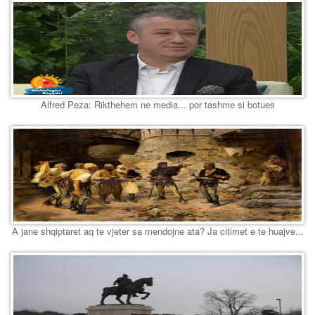
Alfred Peza: Rikthehem ne media... por tashme si botues
A jane shqiptaret aq te vjeter sa mendojne ata? Ja citimet e te huajve...