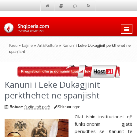
Shfaq
menun
Kreu
»
Lajme
»
Art&Kulture
» Kanuni i Leke Dukagjinit perkthehet ne
spanjisht
Kanuni i Leke Dukagjinit
perkthehet ne spanjisht
Botuar:
9 vite më parë
Shkruar nga:
Cilat ishin institucionet që
funksiononin gjatë
periudhës së Kanunit të