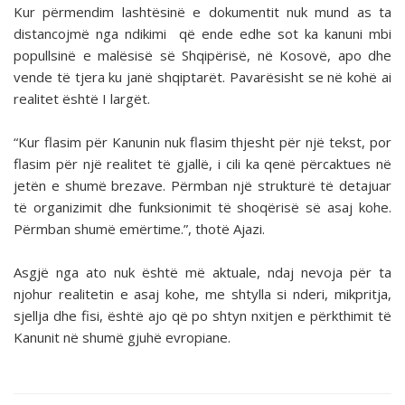
Kur përmendim lashtësinë e dokumentit nuk mund as ta
distancojmë nga ndikimi që ende edhe sot ka kanuni mbi
popullsinë e malësisë së Shqipërisë, në Kosovë, apo dhe
vende të tjera ku janë shqiptarët. Pavarësisht se në kohë ai
realitet është I largët.
“Kur flasim për Kanunin nuk flasim thjesht për një tekst, por
flasim për një realitet të gjallë, i cili ka qenë përcaktues në
jetën e shumë brezave. Përmban një strukturë të detajuar
të organizimit dhe funksionimit të shoqërisë së asaj kohe.
Përmban shumë emërtime.”, thotë Ajazi.
Asgjë nga ato nuk është më aktuale, ndaj nevoja për ta
njohur realitetin e asaj kohe, me shtylla si nderi, mikpritja,
sjellja dhe fisi, është ajo që po shtyn nxitjen e përkthimit të
Kanunit në shumë gjuhë evropiane.