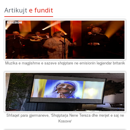
Artikujt
e fundit
Muzika e magjishme e sazeve shqiptare ne emisionin legjendar britanik
Shfaqet para gjermaneve, 'Shqiptarja Nene Tereza dhe rrenjet e saj ne
Kosove'