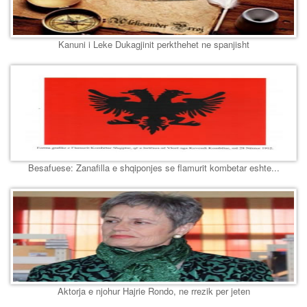
Kanuni i Leke Dukagjinit perkthehet ne spanjisht
Besafuese: Zanafilla e shqiponjes se flamurit kombetar eshte...
Aktorja e njohur Hajrie Rondo, ne rrezik per jeten