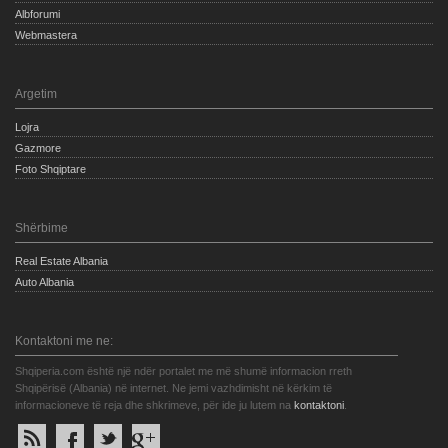
Albforumi
Webmastera
Argetim
Lojra
Gazmore
Foto Shqiptare
Shërbime
Real Estate Albania
Auto Albania
Kontaktoni me ne:
Shqiperia.com është një ndër portalet me më shumë informacion rreth
Shqipërisë (Albania) në internet. Ne jemi vazhdimisht në kërkim të
informacioneve të reja dhe shkrimeve, për ide ju lutem na
kontaktoni
.