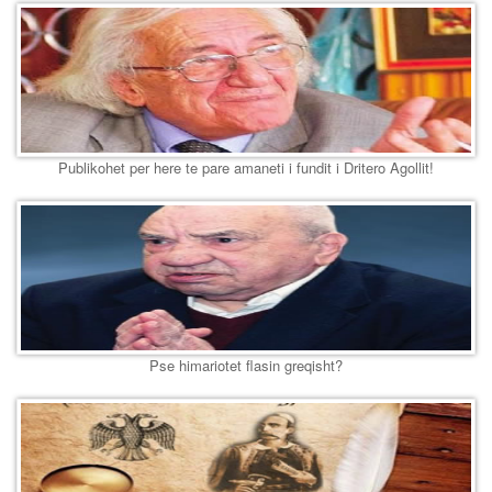
Publikohet per here te pare amaneti i fundit i Dritero Agollit!
Pse himariotet flasin greqisht?