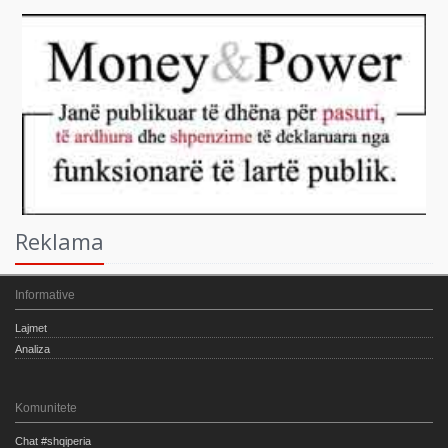
Reklama
Informative
Lajmet
Analiza
Komunitete
Chat #shqiperia