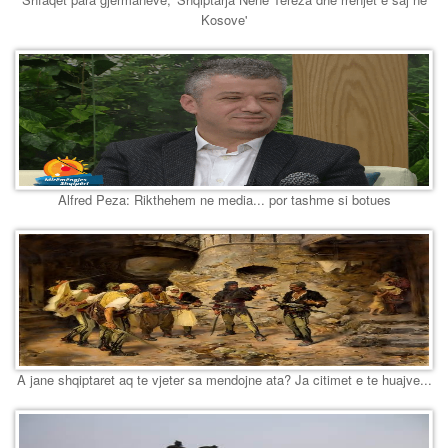
Kosove'
Alfred Peza: Rikthehem ne media... por tashme si botues
A jane shqiptaret aq te vjeter sa mendojne ata? Ja citimet e te huajve...