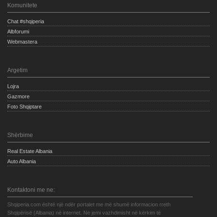
Komunitete
Chat #shqiperia
Albforumi
Webmastera
Argetim
Lojra
Gazmore
Foto Shqiptare
Shërbime
Real Estate Albania
Auto Albania
Kontaktoni me ne:
Shqiperia.com është një ndër portalet me më shumë informacion rreth
Shqipërisë (Albania) në internet. Ne jemi vazhdimisht në kërkim të