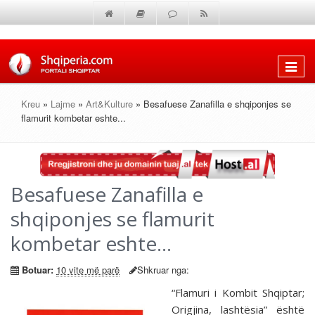
Shfaq
menun
Kreu
»
Lajme
»
Art&Kulture
» Besafuese Zanafilla e shqiponjes se
flamurit kombetar eshte...
Besafuese Zanafilla e
shqiponjes se flamurit
kombetar eshte...
Botuar:
10 vite më parë
Shkruar nga:
“Flamuri i Kombit Shqiptar;
Origjina, lashtësia” është