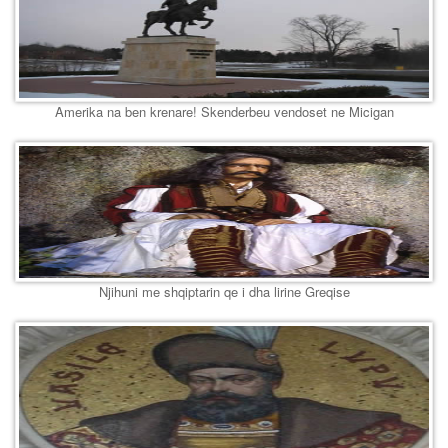
Amerika na ben krenare! Skenderbeu vendoset ne Micigan
Njihuni me shqiptarin qe i dha lirine Greqise