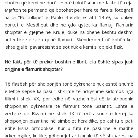
ribotim që kemi në dorë, është i plotësuar me fakte të reja.
Mjafton të përmend që botohet për herë të farë si fotografi
harta “Portollane” e Paolo Rosellit e vitit 1459, ku duken
portet e Mesdheut dhe në çdo qytet ka flamuj. Flamurin
shqiptar e gjejmë në Krujë, duke na dhënë kështu dëshmi
autentike se si ka qenë flamuri i Skënderbeut në kohën kur
ishte gjallë, pavarësisht se sot nuk e kemi si objekt fizik.
Në fakt, për të prekur boshtin e librit, cila është sipas jush
origjina e flamurit shqiptar?
Të flasësh për shqiponjën tonë dykrenare nuk është shumë
e lehtë sepse ka pasur shkrime të ndryshme sidomos nga
fillimi i shek. XX, por edhe në vazhdimësi që ia atribuonin
shqiponjën dykrenare të flamurit tonë Bizantit. Është e
vërtetë që Bizanti në shek. IX të erës sonë e këtej ka
shqiponjën bizantine në simbolet heraldike, po ashtu e pati
edhe kisha ortodokse. Kur u futa në pasurinë e madhe
arkeologjike, kultike, gdhendjet artizanale të së shkuarës, na