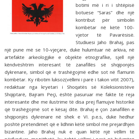
botimi më i ri i shtëpisë
botuese “Saras” dhe një
kontribut për simbolin
kombëtar në këtë 100-
vjetor të Pavarësisë.
Studiuesi Jaho Brahaj, pas
një pune më se 10-vjeçare, duke hulumtuar në arkiva, në
artefakte arkeologjike e objekte etnografike, sjell një
këndvështrim interesant të zanafillës së shqiponjës
dykrenare, simbol që e trashëgojmë edhe sot në flamurin
kombëtar. Ky ribotim luksoz(vëllimi i parë i takon vitit 2007),
redaktuar nga kryetari i Shoqatës së Koleksionistëve
Shqiptarë, Bajram Peçi, është pasuruar me fakte të reja
interesante dhe me ilustrime të disa prej flamujve historikë
që trashëgojmë sot e kësaj dite. Brahaj e çon zanafillën e
shqiponjës dykrenare në shek e VI. p.e.s, duke hedhur
poshtë pretendimet që e lidhnin këtë simbol me prejardhjen
bizantine. Jaho Brahaj nuk e quan këtë një vëllim të