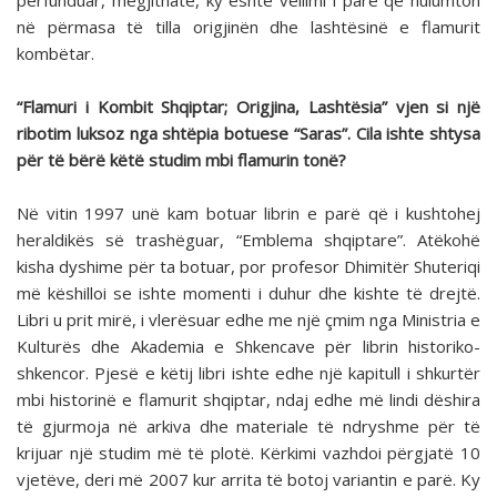
përfunduar, megjithatë, ky është vëllimi i parë që hulumton
në përmasa të tilla origjinën dhe lashtësinë e flamurit
kombëtar.
“Flamuri i Kombit Shqiptar; Origjina, Lashtësia” vjen si një
ribotim luksoz nga shtëpia botuese “Saras”. Cila ishte shtysa
për të bërë këtë studim mbi flamurin tonë?
Në vitin 1997 unë kam botuar librin e parë që i kushtohej
heraldikës së trashëguar, “Emblema shqiptare”. Atëkohë
kisha dyshime për ta botuar, por profesor Dhimitër Shuteriqi
më këshilloi se ishte momenti i duhur dhe kishte të drejtë.
Libri u prit mirë, i vlerësuar edhe me një çmim nga Ministria e
Kulturës dhe Akademia e Shkencave për librin historiko-
shkencor. Pjesë e këtij libri ishte edhe një kapitull i shkurtër
mbi historinë e flamurit shqiptar, ndaj edhe më lindi dëshira
të gjurmoja në arkiva dhe materiale të ndryshme për të
krijuar një studim më të plotë. Kërkimi vazhdoi përgjatë 10
vjetëve, deri më 2007 kur arrita të botoj variantin e parë. Ky