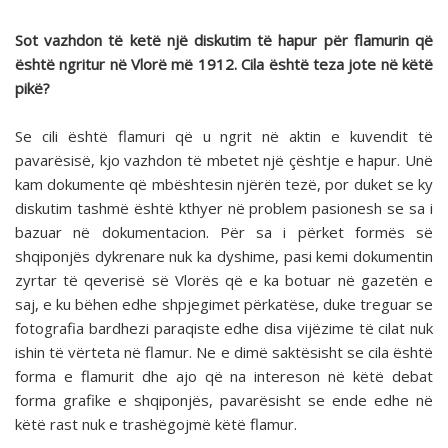
Sot vazhdon të ketë një diskutim të hapur për flamurin që
është ngritur në Vlorë më 1912. Cila është teza jote në këtë
pikë?
Se cili është flamuri që u ngrit në aktin e kuvendit të
pavarësisë, kjo vazhdon të mbetet një çështje e hapur. Unë
kam dokumente që mbështesin njërën tezë, por duket se ky
diskutim tashmë është kthyer në problem pasionesh se sa i
bazuar në dokumentacion. Për sa i përket formës së
shqiponjës dykrenare nuk ka dyshime, pasi kemi dokumentin
zyrtar të qeverisë së Vlorës që e ka botuar në gazetën e
saj, e ku bëhen edhe shpjegimet përkatëse, duke treguar se
fotografia bardhezi paraqiste edhe disa vijëzime të cilat nuk
ishin të vërteta në flamur. Ne e dimë saktësisht se cila është
forma e flamurit dhe ajo që na intereson në këtë debat
forma grafike e shqiponjës, pavarësisht se ende edhe në
këtë rast nuk e trashëgojmë këtë flamur.