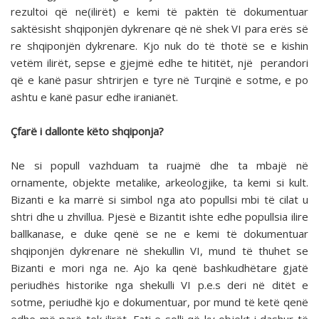
rezultoi që ne(ilirët) e kemi të paktën të dokumentuar
saktësisht shqiponjën dykrenare që në shek VI para erës së
re shqiponjën dykrenare. Kjo nuk do të thotë se e kishin
vetëm ilirët, sepse e gjejmë edhe te hititët, një perandori
që e kanë pasur shtrirjen e tyre në Turqinë e sotme, e po
ashtu e kanë pasur edhe iranianët.
Çfarë i dallonte këto shqiponja?
Ne si popull vazhduam ta ruajmë dhe ta mbajë në
ornamente, objekte metalike, arkeologjike, ta kemi si kult.
Bizanti e ka marrë si simbol nga ato popullsi mbi të cilat u
shtri dhe u zhvillua. Pjesë e Bizantit ishte edhe popullsia ilire
ballkanase, e duke qenë se ne e kemi të dokumentuar
shqiponjën dykrenare në shekullin VI, mund të thuhet se
Bizanti e mori nga ne. Ajo ka qenë bashkudhëtare gjatë
periudhës historike nga shekulli VI p.e.s deri në ditët e
sotme, periudhë kjo e dokumentuar, por mund të ketë qenë