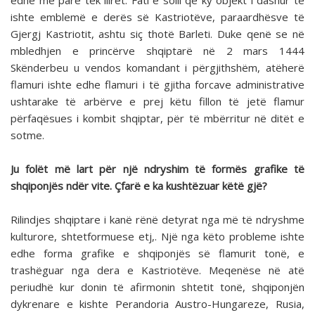
edhe më parë tek ilirët. Fati e solli që ky objekt i dashur të
ishte emblemë e derës së Kastriotëve, paraardhësve të
Gjergj Kastriotit, ashtu siç thotë Barleti. Duke qenë se në
mbledhjen e princërve shqiptarë në 2 mars 1444
Skënderbeu u vendos komandant i përgjithshëm, atëherë
flamuri ishte edhe flamuri i të gjitha forcave administrative
ushtarake të arbërve e prej këtu fillon të jetë flamur
përfaqësues i kombit shqiptar, për të mbërritur në ditët e
sotme.
Ju folët më lart për një ndryshim të formës grafike të
shqiponjës ndër vite. Çfarë e ka kushtëzuar këtë gjë?
Rilindjes shqiptare i kanë rënë detyrat nga më të ndryshme
kulturore, shtetformuese etj,. Një nga këto probleme ishte
edhe forma grafike e shqiponjës së flamurit tonë, e
trashëguar nga dera e Kastriotëve. Meqenëse në atë
periudhë kur donin të afirmonin shtetit tonë, shqiponjën
dykrenare e kishte Perandoria Austro-Hungareze, Rusia,