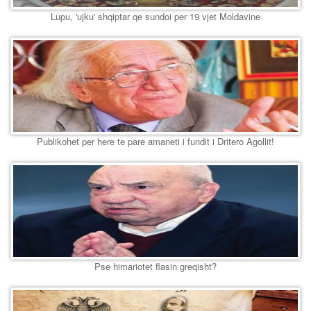
Lupu, 'ujku' shqiptar qe sundoi per 19 vjet Moldavine
Publikohet per here te pare amaneti i fundit i Dritero Agollit!
Pse himariotet flasin greqisht?