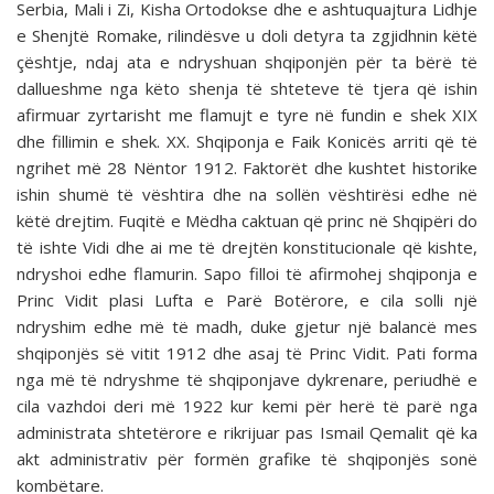
Serbia, Mali i Zi, Kisha Ortodokse dhe e ashtuquajtura Lidhje
e Shenjtë Romake, rilindësve u doli detyra ta zgjidhnin këtë
çështje, ndaj ata e ndryshuan shqiponjën për ta bërë të
dallueshme nga këto shenja të shteteve të tjera që ishin
afirmuar zyrtarisht me flamujt e tyre në fundin e shek XIX
dhe fillimin e shek. XX. Shqiponja e Faik Konicës arriti që të
ngrihet më 28 Nëntor 1912. Faktorët dhe kushtet historike
ishin shumë të vështira dhe na sollën vështirësi edhe në
këtë drejtim. Fuqitë e Mëdha caktuan që princ në Shqipëri do
të ishte Vidi dhe ai me të drejtën konstitucionale që kishte,
ndryshoi edhe flamurin. Sapo filloi të afirmohej shqiponja e
Princ Vidit plasi Lufta e Parë Botërore, e cila solli një
ndryshim edhe më të madh, duke gjetur një balancë mes
shqiponjës së vitit 1912 dhe asaj të Princ Vidit. Pati forma
nga më të ndryshme të shqiponjave dykrenare, periudhë e
cila vazhdoi deri më 1922 kur kemi për herë të parë nga
administrata shtetërore e rikrijuar pas Ismail Qemalit që ka
akt administrativ për formën grafike të shqiponjës sonë
kombëtare.