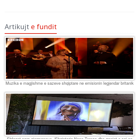
Artikujt
e fundit
Muzika e magjishme e sazeve shqiptare ne emisionin legjendar britanik
Shfaqet para gjermaneve, 'Shqiptarja Nene Tereza dhe rrenjet e saj ne