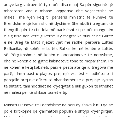
arsye larg vatrave të tyre për disa muaj. Sa për sigurinë që
mbretëron anë e mbanë Shqipërisë dhe veçanërisht në
malësi, më vjen keq t’i përsëris ministrit të Punëve të
Brendshme që kam shumë dyshime. Shembulli i tregtarit të
thëngjillit për të cilin fola më parë është tipik për mungesën
e sigurisë nën këtë guvernë. Ky tregtar ka punuar në Gurëz
e në Breg të Matit njëzet vjet me radhë, përpara Luftës
Ballkanike, në kohën e Luftës Ballkanike, në kohën e Luftës
së Përgjithshme, në kohën e operacione­ve të ndryshme,
dhe në kohën e të gjithë kabineteve tonë të mëparshëm. Po
në kohën e këtij kabineti, pasi e pësoi atë që iu tregova më
parë, dmth pasi u plagos prej një vrasësi ku udhëtonte i
përcjellë prej një oficeri të xhandarmërisë e prej një zyrtari
të shtetit, tani ndodhet në kryeqytet e nuk guxon të kthehet
në malësi për të shikuar punët e tij.
Ministri i Punëve të Brendshme na bëri dy shaka kur u qa se
po e kritikojmë që ç’armatosi popullin e shtypi kry­engritjen.