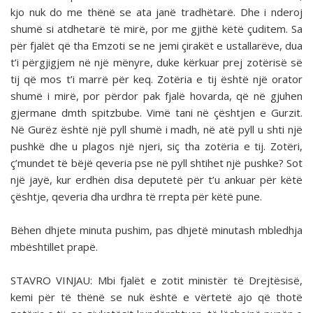
kjo nuk do me thënë se ata janë tradhëtarë. Dhe i nderoj
shumë si atdhetarë të mirë, por me gjithë këtë çuditem. Sa
për fjalët që tha Emzoti se ne jemi çirakët e ustallarëve, dua
t’i përgjigjem në një mënyre, duke kërkuar prej zotërisë së
tij që mos t’i marrë për keq. Zotëria e tij është një orator
shumë i mirë, por përdor pak fjalë hovarda, që në gjuhen
gjermane dmth spitzbube. Vimë tani në çështjen e Gurzit.
Në Gurëz është një pyll shumë i madh, në atë pyll u shti një
pushkë dhe u plagos një njeri, siç tha zotëria e tij. Zotëri,
ç’mundet të bëjë qeveria pse në pyll shtihet një pushke? Sot
një jayë, kur erdhën disa deputetë për t’u ankuar për këtë
çështje, qeveria dha urdhra të rrepta për këtë pune.
Bëhen dhjete minuta pushim, pas dhjetë minutash mbledhja
mbështillet prapë.
STAVRO VINJAU: Mbi fjalët e zotit ministër të Dre­jtësisë,
kemi për të thënë se nuk është e vërtetë ajo që thotë