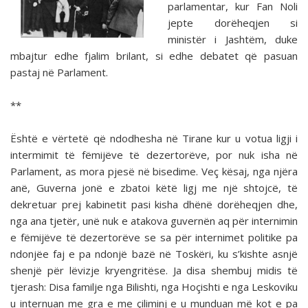
parlamentar, kur Fan Noli
jepte dorëheqjen si
ministër i Jashtëm, duke
mbajtur edhe fjalim brilant, si edhe debatet që pasuan
pastaj në Parlament.
**
Është e vërtetë që ndodhesha në Tirane kur u votua ligji i
intermimit të fëmijëve të dezertorëve, por nuk isha në
Parlament, as mora pjesë në bisedime. Veç kësaj, nga njëra
anë, Guverna jonë e zbatoi këtë ligj me një shtojcë, të
dekretuar prej kabinetit pasi kisha dhënë dorëheqjen dhe,
nga ana tjetër, unë nuk e atakova guvernën aq për interni­min
e fëmijëve të dezertorëve se sa për internimet politike pa
ndonjëe faj e pa ndonjë bazë në Toskëri, ku s’kishte asnjë
shenjë për lëvizje kryengritëse. Ja disa shembuj midis të
tjerash: Disa familje nga Bilishti, nga Hoçishti e nga Les­koviku
u internuan me gra e me çiliminj e u munduan më kot e pa