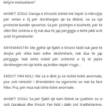
këtyre insinuatave?
AHMET ZOGU: Davaja e Emzotit është më tepër si mbrojtje
për veten e tij për dorëheqjen që ka dhënë, se sa një
protestë kundër qeverisë. Sa për çështjen e buxhetit, për të
cilën flet zotëria e tij nuk dua të jap përgjigje e këtë pikë ia lë
zotit Kryeministër.
KRYEMINISTRI: Me gjithë që fjalët e Emzot Nolit nuk janë të
drejta për shka kam edhe dëshmitarë, nuk dua të jap
përgjigje. Nuk ishte nobël për zotërinë e tij të jepte
dorëheqjen në një kohë aq kritike nëpër rrugë…
EMZOT FAN NOLI: Me sa e dinit ju se është kohë anormale,
pse zoti ministër i Brendshëm na siguronte se nuk ka farë
frike. Pra, për mua nuk ishte kohë anormale.
AHMET ZOGU: Sa për fjalët që kam thënë se çu­ditem se si
zoti Gurakuqi dhe Emzot Fan Noli i dalin zot tradhëtarëve,