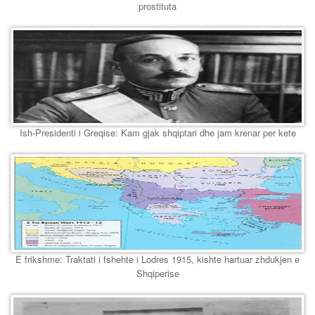
prostituta
Ish-Presidenti i Greqise: Kam gjak shqiptari dhe jam krenar per kete
E frikshme: Traktati i fshehte i Lodres 1915, kishte hartuar zhdukjen e
Shqiperise