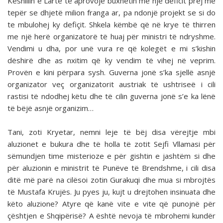
Këshillin e Lartë të aprovojë buxhetin me një deficit prej më
tepër se dhjetë milion franga ar, pa ndonjë projekt se si do
te mbulohej ky defiçit. Shkela këmbë që në krye të thirren
me një herë or­ganizatorë të huaj për ministri të ndryshme.
Vendimi u dha, por unë vura re që kolegët e mi s’kishin
dëshirë dhe as nxi­tim që ky vendim të vihej në veprim.
Provën e kini përpara sysh. Guverna jonë s’ka sjellë asnjë
organizator veç organi­zatorit austriak të ushtriseë i cili
rastisi të ndodhej këtu dhe të cilin guverna jonë s’e ka lënë
të bëjë asnjë organizim…
Tani, zoti Kryetar, nemni leje të bëj disa vërejtje mbi
aluzionet e bukura dhe të holla të zotit Sejfi Vllamasi për
sëmundjen time misterioze e për gishtin e jashtëm si dhe
për aluzionin e ministrit të Punëve të Brendshme, i cili disa
ditë më parë na cilësoi zotin Gurakuqi dhe mua si mbrojtës
të Mustafa Krujës. Ju pyes ju, kujt u drejtohen insinuata dhe
këto aluzione? Atyre që kanë vite e vite që punojnë për
çështjen e Shqipërisë? A është nevoja të mbrohemi kundër