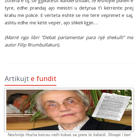
zotëria e tij, se gjykatësit kundërshtuan, të lëshojnë punën e
tyre, edhe prandaj ajo ministri u detyrua t’i kërrente prej
krahu me policë. E vërteta është se me tërë veprimet e saj,
ashtu edhe me këtë vepër, ajo shkeli ligjin….
(Marrë nga libri “Debat parlamentar para një shekulli” me
autor Filip Rrumbullakun).
Artikujt
e fundit
Nexhmije Hoxha kerceu rreth kokes se prere te italianit. Shoqet i beri