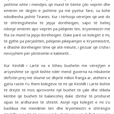
jashtme ishte i mendjes që mund të bënte çdo veprim dhe
emërim në degën e jashtme pa më pyetur fare, sa kohë
ndodhesha jashtë Tiranës. Kur i tërhoqa vëretjen që unë do
të shtrëngohesha të jepja dorëheqjen, sapo të behej
ndonjë emërim apo veprim pa pëlqimin tim, Kryeministri më
tha se mund ta jepja dorëheqjen. Duke parë se kolegët e mi,
të gjithë pa përjashtim, pëlqenin pikëpamjen e Kryeministrit,
e dhashë dorëheqjen time që atë minutë, i gëzuar që s’isha i
nevojshëm për plotësimin e kabinetit…
Kur Këshilli i Lartë na e ktheu buxhetin me vërejtjen e
arsyeshme se qysh kishte ndër mend guverna na mbulonte
deficitin prej më shumë se dhjetë milion franga ar, atëhere e
gjeta rastin t’u them kolegëve të mi që Këshilli i Lartë kishte
të drejtë të mos aprovonte një buxhet të çale dhe shkela
këmbë që buxheti të balancohej duke zbritur të pri­shurat
sipas të ardhurave të shtetit. Asnjë nga kolegët e mi s’u
bashkua me mendimin tim dhe kryeministri e shtrëngoi