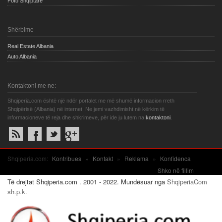
Foto Shqiptare
Shërbime
Real Estate Albania
Auto Albania
Kontaktoni me ne:
Shqiperia.com është një ndër portalet me më shumë informacion rreth
Shqipërisë (Albania) në internet. Ne jemi vazhdimisht në kërkim të
informacioneve të reja dhe shkrimeve, për ide ju lutem na
kontaktoni
.
Shqiperia.com:
Kontribues
»
Kontakt
»
Reklama
»
Konfidenca
Shko në fillim
Të drejtat Shqiperia.com . 2001 - 2022. Mundësuar nga
ShqiperiaCom
sh.p.k.