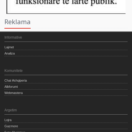
Reklama
Informative
Lajmet
Analiza
Komunitete
Chat #shqiperia
Albforumi
Webmastera
Argetim
Lojra
Gazmore