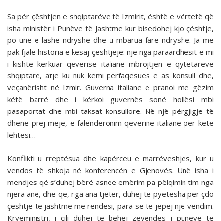
Sa për çështjen e shqiptarëve të Izmirit, është e vër­tetë që
isha ministër i Punëve të Jashtme kur bisedohej kjo çështje,
po unë e lashë ndryshe dhe u mbarua fare ndry­she. Ja me
pak fjalë historia e kësaj çështjeje: një nga para­ardhësit e mi
i kishte kërkuar qeverisë italiane mbrojtjen e qytetarëve
shqiptare, atje ku nuk kemi përfaqësues e as konsull dhe,
veçanërisht në Izmir. Guverna italiane e pra­noi me gëzim
këtë barrë dhe i kërkoi guvernës sonë hollësi mbi
pasaportat dhe mbi taksat konsullore. Në një përgjigje të
dhënë prej meje, e falenderonim qeverine italiane për këtë
lehtësi…
Konflikti u rreptësua dhe kapërceu e marrëveshjes, kur u
vendos të shkoja në konferencën e Gjenovës. Unë isha i
mendjes që s’duhej bërë asnëe emërim pa pëlqimin tim nga
njëra anë, dhe që, nga ana tjetër, duhej të pyetesha për çdo
çështje të jashtme me rëndësi, para se të jepej një vendim.
Kryeministri, i cili duhej të bëhej zëvëndës i punëve të