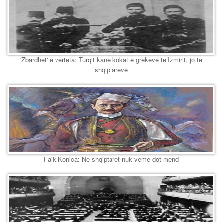
'Zbardhet' e verteta: Turqit kane kokat e grekeve te Izmirit, jo te
shqiptareve
Faik Konica: Ne shqiptaret nuk veme dot mend