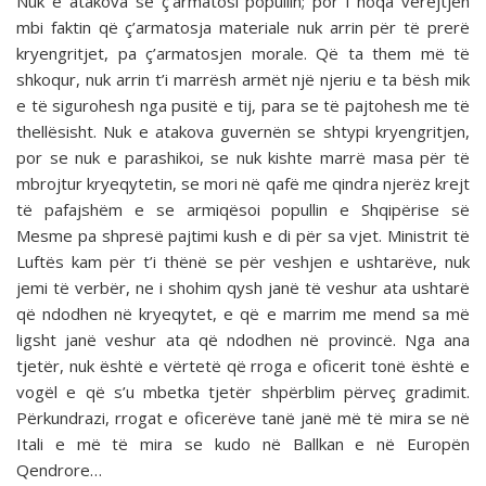
Nuk e atakova se ç’armatosi popullin; por i hoqa vërejtjen
mbi faktin që ç’armatosja materiale nuk arrin për të prerë
kryengritjet, pa ç’armatosjen morale. Që ta them më të
shkoqur, nuk arrin t’i marrësh armët një njeriu e ta bësh mik
e të sigurohesh nga pusitë e tij, para se të pajtohesh me të
thellësisht. Nuk e atakova guvernën se shtypi kryengritjen,
por se nuk e parashikoi, se nuk kishte marrë masa për të
mbrojtur kryeqytetin, se mori në qafë me qindra njerëz krejt
të pafajshëm e se armiqësoi popullin e Shqipërise së
Mesme pa shpresë pajtimi kush e di për sa vjet. Ministrit të
Luftës kam për t’i thënë se për veshjen e ushtarëve, nuk
jemi të verbër, ne i shohim qysh janë të ve­shur ata ushtarë
që ndodhen në kryeqytet, e që e marrim me mend sa më
ligsht janë veshur ata që ndodhen në provincë. Nga ana
tjetër, nuk është e vërtetë që rroga e oficerit tonë është e
vogël e që s’u mbetka tjetër shpërblim përveç grad­imit.
Përkundrazi, rrogat e oficerëve tanë janë më të mira se në
Itali e më të mira se kudo në Ballkan e në Europën
Qendrore…