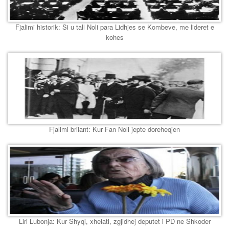
Fjalimi historik: Si u tall Noli para Lidhjes se Kombeve, me lideret e
kohes
Fjalimi brilant: Kur Fan Noli jepte doreheqjen
Liri Lubonja: Kur Shyqi, xhelati, zgjidhej deputet i PD ne Shkoder