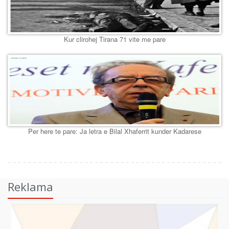
Kur clirohej Tirana 71 vite me pare
Per here te pare: Ja letra e Bilal Xhaferrit kunder Kadarese
Reklama