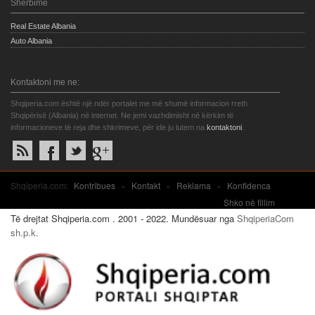
Shërbime
Real Estate Albania
Auto Albania
Kontaktoni me ne:
Shqiperia.com është një ndër portalet me më shumë informacion rreth
Shqipërisë (Albania) në internet. Ne jemi vazhdimisht në kërkim të
informacioneve të reja dhe shkrimeve, për ide ju lutem na
kontaktoni
.
Shqiperia.com:
Kontribues
»
Kontakt
»
Reklama
»
Konfidenca
Shko në fillim
Të drejtat Shqiperia.com . 2001 - 2022. Mundësuar nga
ShqiperiaCom
sh.p.k.