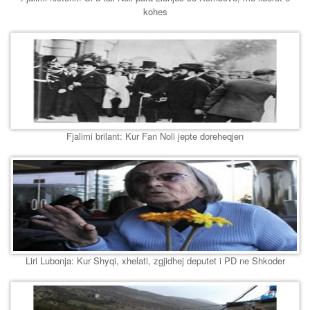
kohes
Fjalimi brilant: Kur Fan Noli jepte doreheqjen
Liri Lubonja: Kur Shyqi, xhelati, zgjidhej deputet i PD ne Shkoder