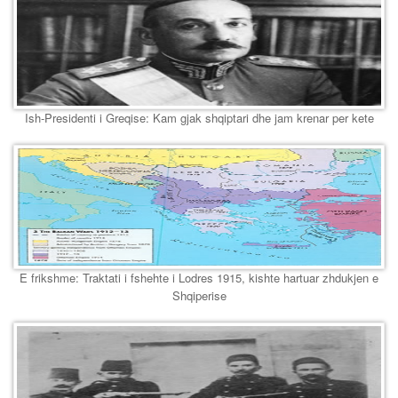
Ish-Presidenti i Greqise: Kam gjak shqiptari dhe jam krenar per kete
E frikshme: Traktati i fshehte i Lodres 1915, kishte hartuar zhdukjen e
Shqiperise