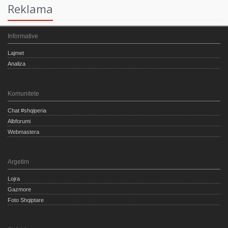
Reklama
Informative
Lajmet
Analiza
Komunitete
Chat #shqiperia
Albforumi
Webmastera
Argetim
Lojra
Gazmore
Foto Shqiptare