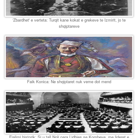
'Zbardhet' e verteta: Turqit kane kokat e grekeve te Izmirit, jo te
shqiptareve
Faik Konica: Ne shqiptaret nuk veme dot mend
Fjalimi historik: Si u tall Noli para Lidhjes se Kombeve, me lideret e