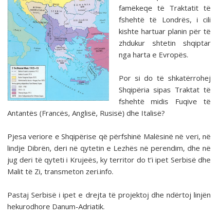
famëkeqe të Traktatit të
fshehtë të Londrës, i cili
kishte hartuar planin për të
zhdukur shtetin shqiptar
nga harta e Evropës.
Por si do të shkatërrohej
Shqipëria sipas Traktat të
fshehtë midis Fuqive të
Antantës (Francës, Anglisë, Rusisë) dhe Italisë?
Pjesa veriore e Shqipërise që përfshinë Malësinë në veri, në
lindje Dibrën, deri në qytetin e Lezhës në perendim, dhe në
jug deri të qyteti i Krujeës, ky territor do t’i ipet Serbisë dhe
Malit të Zi, transmeton zeri.info.
Pastaj Serbisë i ipet e drejta të projektoj dhe ndërtoj linjën
hekurodhore Danum-Adriatik.