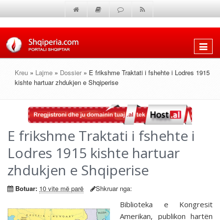
Shfaq
menun
Kreu
»
Lajme
»
Dossier
» E frikshme Traktati i fshehte i Lodres 1915
kishte hartuar zhdukjen e Shqiperise
E frikshme Traktati i fshehte i
Lodres 1915 kishte hartuar
zhdukjen e Shqiperise
Botuar:
10 vite më parë
Shkruar nga:
Biblioteka e Kongresit
Amerikan, publikon hartën