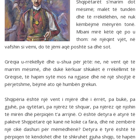
Shqipëtarët s’marim dot
mësimë; malët të tundën
dhë të rrëkëlëhën, në nuk
këmbëjmë mënyrën tonë.
Mbani mirë këtë që po u
thom: në njëqint vjët, në
vafshin si vëmi, do të jëmi aqë poshtë sa dhë sot.
Grëqia u-rrëkëllyë dhë u-shua për jëtë: ne, në vent që të
marrim mësimë, dhë dukë kërkuar shkakët ë rrëkëllimit të
Grëqisë, të hapim sytë mos na ngjase dhë në një shojtjë ë
përjetshme, bëjmë ato që humbën grekun.
Shqipëria është një vent i mjërë dhë i ërrët, pa bukë, pa
gjuhë, pa qytëtari, pa njërëz të shquar, pa njërëz që njohin
të mirën dhë përpiqën t’a arrijnë. O është detyra ë atyrë të
pakëvë Shqipëtarë që kanë në kokë ca fara, dhë në zembërë
një cikë dashuri për mëmëdhënë? Detyra ë tyrë është të
përpiqen të këndohët dhë të shkruhët gjuha shqip, të hapën