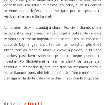
lodhësh kot: Ata s’duan mundimë, po lodra, duan si Grëkërit
të vënë nëpër kafëra, dhe, me fjalë për të qëshur, të
këmbejnë kartën e Ballkanikut.
Ashtu bënin Grëkërit, andaj u-shuan. Po, siÄ ë thamë, s’jemi
të zotërit të hëqim mësimë nga vojtjet ë botës. Në vent që
të vëmi të rrëmihim kopshten dhë të mbjëllim, na është me
udob të bëjmë gati shportat për të mblëdhur pëmë që
s’kanë zen’ as rrëënjë. Atyrëvë cilëvë u pëlqën, le t’i vënë
politikës pas; këmi shprësë që do të bëjnë punëra të
mbëdha. Po Shqipëtarët e rinj, në shpirt të cilëvë zjen
dashuria ë mëmëdhëut, ditë për ditë po mblidhën rrëth ë
rrotull flamurit tonë, dhë lëftojnë në atë luftën ë mirë dhë pa
gjak nga ë cila do të dalë i fortë dhë i math Kombi Shqipëtar.
Artikujt
e fundit