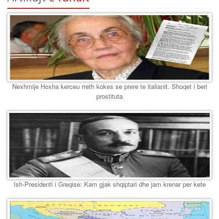
Nexhmije Hoxha kerceu rreth kokes se prere te italianit. Shoqet i beri
prostituta
Ish-Presidenti i Greqise: Kam gjak shqiptari dhe jam krenar per kete