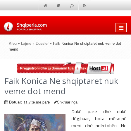
Shfaq
menun
Kreu
»
Lajme
»
Dossier
» Faik Konica Ne shqiptaret nuk veme dot
mend
Faik Konica Ne shqiptaret nuk
veme dot mend
Botuar:
11 vite më parë
Shkruar nga:
Dukë parë dhë dukë
dëgjhuar, bota mësojnë
ment dhë ndërtohën. Ne