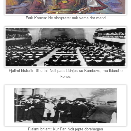
Faik Konica: Ne shqiptaret nuk veme dot mend
Fjalimi historik: Si u tall Noli para Lidhjes se Kombeve, me lideret e
kohes
Fjalimi brilant: Kur Fan Noli jepte doreheqjen