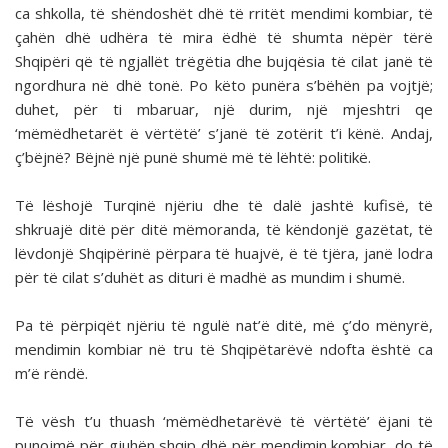
ca shkolla, të shëndoshët dhë të rritët mendimi kombiar, të
çahën dhë udhëra të mira ëdhë të shumta nëpër tërë
Shqipëri që të ngjallët trëgëtia dhe bujqësia të cilat janë të
ngordhura në dhë tonë. Po këto punëra s’bëhën pa vojtjë;
duhet, për ti mbaruar, një durim, një mjeshtri qe
‘mëmëdhetarët ë vërtëtë’ s’janë të zotërit t’i kënë. Andaj,
ç’bëjnë? Bëjnë një punë shumë më të lëhtë: politikë.
Të lëshojë Turqinë njëriu dhe të dalë jashtë kufisë, të
shkruajë ditë për ditë mëmoranda, të këndonjë gazëtat, të
lëvdonjë Shqipërinë përpara të huajvë, ë të tjëra, janë lodra
për të cilat s’duhët as dituri ë madhë as mundim i shumë.
Pa të përpiqët njëriu të ngulë nat’ë ditë, më ç’do mënyrë,
mendimin kombiar në tru të Shqipëtarëvë ndofta është ca
m’ë rëndë.
Të vësh t’u thuash ‘mëmëdhetarëvë të vërtëtë’ ëjani të
punojmë për gjuhën shqip dhë për mendimin kombiar, do të