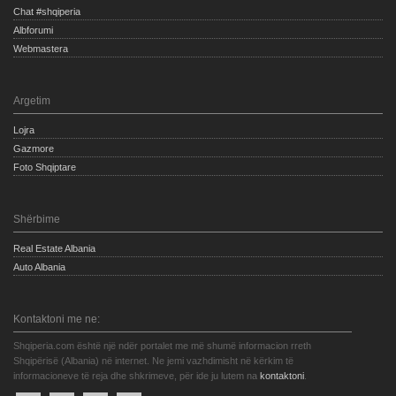
Chat #shqiperia
Albforumi
Webmastera
Argetim
Lojra
Gazmore
Foto Shqiptare
Shërbime
Real Estate Albania
Auto Albania
Kontaktoni me ne:
Shqiperia.com është një ndër portalet me më shumë informacion rreth
Shqipërisë (Albania) në internet. Ne jemi vazhdimisht në kërkim të
informacioneve të reja dhe shkrimeve, për ide ju lutem na
kontaktoni
.