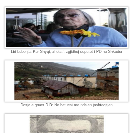
Liri Lubonja: Kur Shyqi, xhelati, zgjidhej deputet i PD ne Shkoder
Dosja e gruas D.D: Ne hetuesi me ndalen jashteqitjen