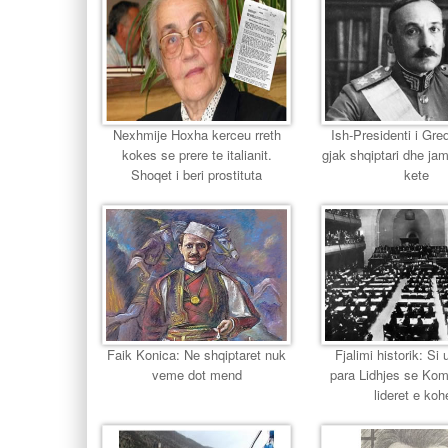
Nexhmije Hoxha kerceu rreth
Ish-Presidenti i Gr
kokes se prere te italianit.
gjak shqiptari dhe jam
Shoqet i beri prostituta
kete
Faik Konica: Ne shqiptaret nuk
Fjalimi historik: Si u
veme dot mend
para Lidhjes se Ko
lideret e koh