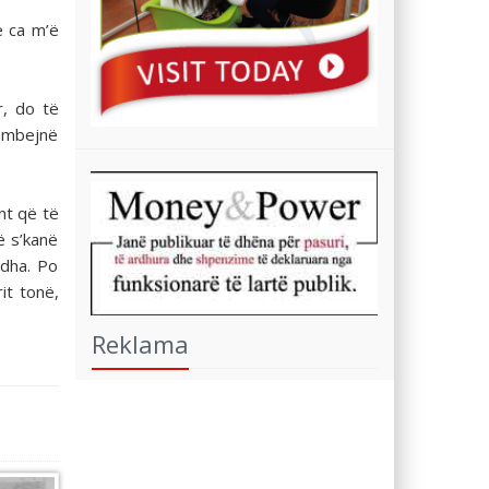
ë ca m’ë
r, do të
këmbejnë
nt që të
ë s’kanë
ëdha. Po
it tonë,
Reklama