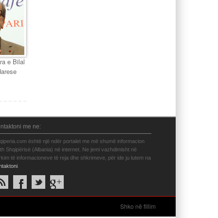
ra e Bilal
darese
ntaktoni me ne:
qiperia.com është një ndër portalet me më shumë informacion
eth Shqipërisë (Albania) në internet. Ne jemi vazhdimisht në
rkim të informacioneve të reja dhe shkrimeve, për ide ju lutem na
ntaktoni
.
Shko në fillim