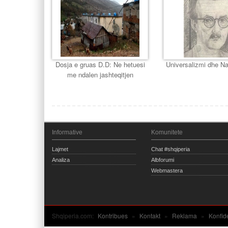
Dosja e gruas D.D: Ne hetuesi
Universalizmi dhe Na
me ndalen jashteqitjen
Informative
Komunitete
Lajmet
Chat #shqiperia
Analiza
Albforumi
Webmastera
Shqiperia.com:
Kontribues
»
Kontakt
»
Reklama
»
Konfid