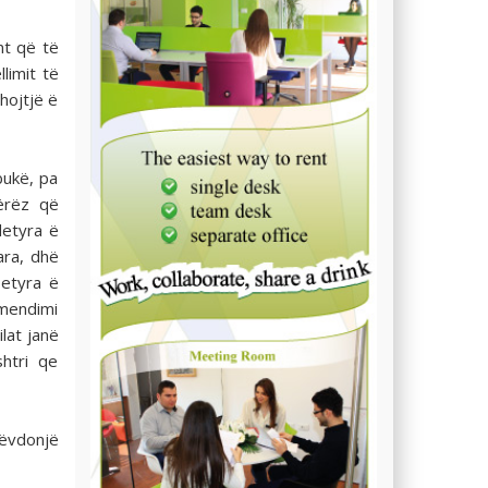
nt që të
limit të
hojtjë ë
bukë, pa
jërëz që
detyra ë
ara, dhë
etyra ë
 mendimi
lat janë
htri qe
lëvdonjë