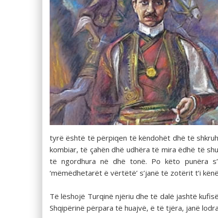
tyrë është të përpiqen të këndohët dhë të shkruh
kombiar, të çahën dhë udhëra të mira ëdhë të shum
të ngordhura në dhë tonë. Po këto punëra s’b
‘mëmëdhetarët ë vërtëtë’ s’janë të zotërit t’i kënë
Të lëshojë Turqinë njëriu dhe të dalë jashtë kufi
Shqipërinë përpara të huajvë, ë të tjëra, janë lodr