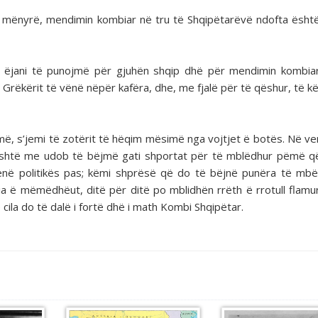
do mënyrë, mendimin kombiar në tru të Shqipëtarëvë ndofta ësht
 ëjani të punojmë për gjuhën shqip dhë për mendimin kombia
i Grëkërit të vënë nëpër kafëra, dhe, me fjalë për të qëshur, të 
amë, s’jemi të zotërit të hëqim mësimë nga vojtjet ë botës. Në ve
është me udob të bëjmë gati shportat për të mblëdhur pëmë q
i vënë politikës pas; këmi shprësë që do të bëjnë punëra të mb
ria ë mëmëdhëut, ditë për ditë po mblidhën rrëth ë rrotull flamur
 cila do të dalë i fortë dhë i math Kombi Shqipëtar.