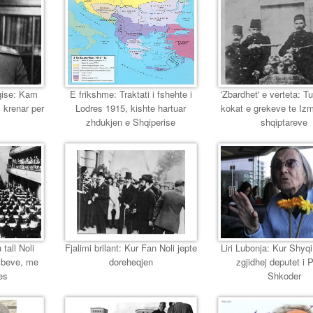
eqise: Kam
E frikshme: Traktati i fshehte i
'Zbardhet' e verteta: T
 krenar per
Lodres 1915, kishte hartuar
kokat e grekeve te Izmir
zhdukjen e Shqiperise
shqiptareve
 tall Noli
Fjalimi brilant: Kur Fan Noli jepte
Liri Lubonja: Kur Shyqi,
mbeve, me
doreheqjen
zgjidhej deputet i 
es
Shkoder