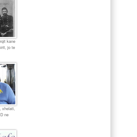
urqit kane
it, jo te
 xhelati,
PD ne