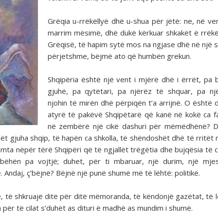
Grëqia u-rrëkëllyë dhë u-shua për jëtë: ne, në ve
marrim mësimë, dhë dukë kërkuar shkakët ë rrëkël
Grëqisë, të hapim sytë mos na ngjase dhë në një s
përjetshme, bëjmë ato që humbën grekun.
Shqipëria është një vent i mjërë dhë i ërrët, pa 
gjuhë, pa qytëtari, pa njërëz të shquar, pa n
njohin të mirën dhë përpiqën t’a arrijnë. O është 
atyrë të pakëvë Shqipëtarë që kanë në kokë ca f
në zembërë një cikë dashuri për mëmëdhënë? D
ët gjuha shqip, të hapën ca shkolla, të shëndoshët dhë të rritët
ta nëpër tërë Shqipëri që të ngjallët trëgëtia dhe bujqësia të ci
ëhën pa vojtjë; duhet, për ti mbaruar, një durim, një mjes
. Andaj, ç’bëjnë? Bëjnë një punë shumë më të lëhtë: politikë.
së, të shkruajë ditë për ditë mëmoranda, të këndonjë gazëtat, të 
a për të cilat s’duhët as dituri ë madhë as mundim i shumë.