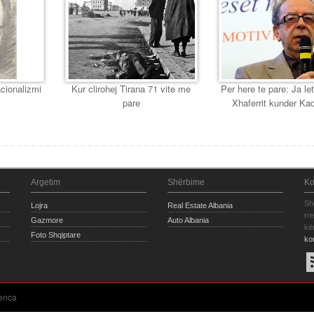
cionalizmi
Kur clirohej Tirana 71 vite me
Per here te pare: Ja let
pare
Xhaferrit kunder Ka
Argetim
Shërbime
Ko
Sh
Lojra
Real Estate Albania
rr
Gazmore
Auto Albania
kë
Foto Shqiptare
ko
enca