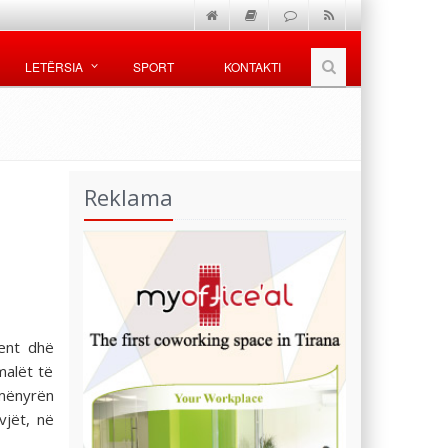
LETËRSIA
SPORT
KONTAKTI
Reklama
ent dhë
malët të
mënyrën
vjët, në