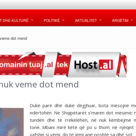
T DHE KULTURË
POLITIKË
AKTUALITET
ARGËTIM
k veme dot mend
t nuk veme dot mend
Dukë parë dhë dukë dëgjhuar, bota mësojnë m
ndërtohën. Ne Shqipëtarët s’marim dot mësimë; 
tundën dhë të rrëkëlëhën, në nuk këmbëjmë 
tonë. Mbani mirë këtë që po u thom: në njëqint 
vafshin si vëmi, do të jëmi aqë poshtë sa dhë sot.