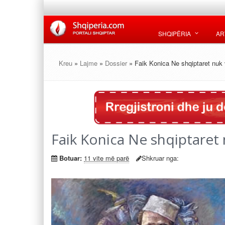
SHQIPËRIA
AR
Kreu
»
Lajme
»
Dossier
» Faik Konica Ne shqiptaret nu
Faik Konica Ne shqiptare
Botuar:
11 vite më parë
Shkruar nga: