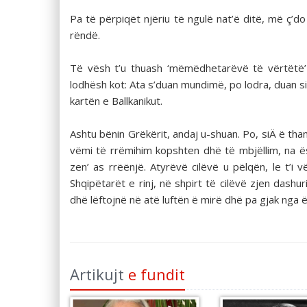
Pa të përpiqët njëriu të ngulë nat’ë ditë, më ç’
rëndë.
Të vësh t’u thuash ‘mëmëdhetarëvë të vërtëtë’
lodhësh kot: Ata s’duan mundimë, po lodra, duan s
kartën e Ballkanikut.
Ashtu bënin Grëkërit, andaj u-shuan. Po, siÄ ë th
vëmi të rrëmihim kopshten dhë të mbjëllim, na 
zen’ as rrëënjë. Atyrëvë cilëvë u pëlqën, le t’
Shqipëtarët e rinj, në shpirt të cilëvë zjen dashu
dhë lëftojnë në atë luftën ë mirë dhë pa gjak nga ë
Artikujt
e fundit