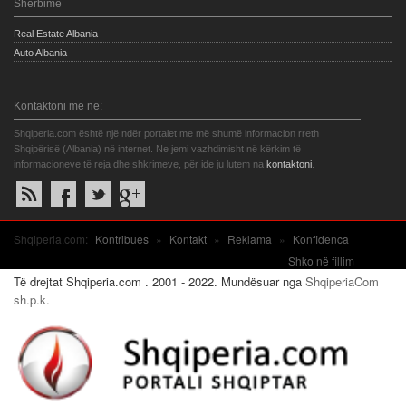
Shërbime
Real Estate Albania
Auto Albania
Kontaktoni me ne:
Shqiperia.com është një ndër portalet me më shumë informacion rreth
Shqipërisë (Albania) në internet. Ne jemi vazhdimisht në kërkim të
informacioneve të reja dhe shkrimeve, për ide ju lutem na
kontaktoni
.
Shqiperia.com:
Kontribues
»
Kontakt
»
Reklama
»
Konfidenca
Shko në fillim
Të drejtat Shqiperia.com . 2001 - 2022. Mundësuar nga
ShqiperiaCom
sh.p.k.