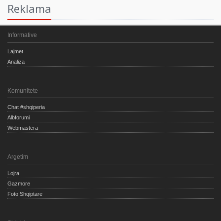
Reklama
Informative
Lajmet
Analiza
Komunitete
Chat #shqiperia
Albforumi
Webmastera
Argetim
Lojra
Gazmore
Foto Shqiptare