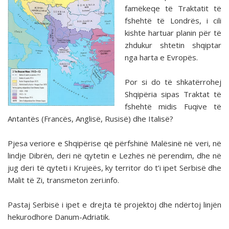
famëkeqe të Traktatit të
fshehtë të Londrës, i cili
kishte hartuar planin për të
zhdukur shtetin shqiptar
nga harta e Evropës.
Por si do të shkatërrohej
Shqipëria sipas Traktat të
fshehtë midis Fuqive të
Antantës (Francës, Anglisë, Rusisë) dhe Italisë?
Pjesa veriore e Shqipërise që përfshinë Malësinë në veri, në
lindje Dibrën, deri në qytetin e Lezhës në perendim, dhe në
jug deri të qyteti i Krujeës, ky territor do t’i ipet Serbisë dhe
Malit të Zi, transmeton zeri.info.
Pastaj Serbisë i ipet e drejta të projektoj dhe ndërtoj linjën
hekurodhore Danum-Adriatik.