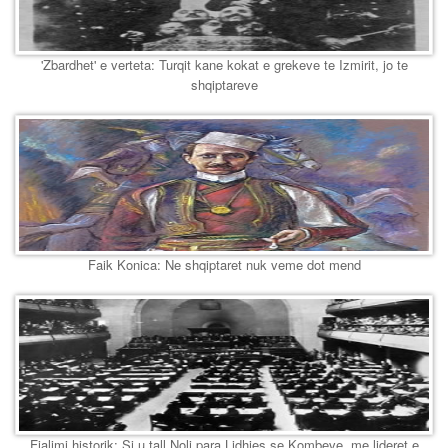
'Zbardhet' e verteta: Turqit kane kokat e grekeve te Izmirit, jo te
shqiptareve
Faik Konica: Ne shqiptaret nuk veme dot mend
Fjalimi historik: Si u tall Noli para Lidhjes se Kombeve, me lideret e