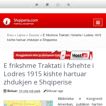
Shfaq
menun
Kreu
»
Lajme
»
Dossier
» E frikshme Traktati i fshehte i Lodres 1915
kishte hartuar zhdukjen e Shqiperise
E frikshme Traktati i fshehte i
Lodres 1915 kishte hartuar
zhdukjen e Shqiperise
Botuar:
10 vite më parë
Shkruar nga:
Biblioteka e Kongresit
Amerikan, publikon hartën