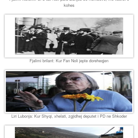
kohes
Fjalimi brilant: Kur Fan Noli jepte doreheqjen
Liri Lubonja: Kur Shyqi, xhelati, zgjidhej deputet i PD ne Shkoder