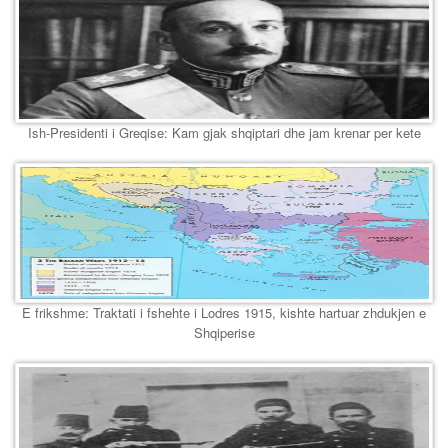
Ish-Presidenti i Greqise: Kam gjak shqiptari dhe jam krenar per kete
E frikshme: Traktati i fshehte i Lodres 1915, kishte hartuar zhdukjen e
Shqiperise