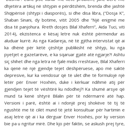
dhjetëra artikuj në shtypin e përditshëm, brenda dhe jashtë
Shqipërisë (shtypi i diasporës), si dhe disa libra, (“Dosja K”,
Shaban Sinani, dy botime, vitit 2005 dhe “Një enigmë me
disa të panjohura. Rreth dosjes Bilal Xhaferri”, Aida Tuci, viti
2014), ekzistenca e kësaj letre nuk është përmendur as
aluduar kurrë. As nga Kadareja, në të gjitha intervistat që ai
ka dhënë për këtë çështje publikisht në shtyp, ku nga
pyetjet e gazetarëve, e ka sqaruar gjatë atë ngjarje?! Ashtu
siç shihet dhe nga letra në fjalë midis rreshtave, Bilal Xhaferri
ka qenë në një gjendje tejet dëshpëruese, apo më saktë
depresive, kur ka vendosur që të ulet dhe të formulojë një
letër për Enver Hoxhën, duke i kërkuar ndihmë atij për
gjendjen tejet të vështirë ku ndodhej?! Ka shumë arsye që
mund ta kenë shtyrë Bilalin për të ndërmarrë atë hap.
Versioni i parë, është ai i ndonjë prej shokëve të tij të
ngushtë me të cilët mund të jetë konsultuar për hartimin e
asaj letre që ai i ka dërguar Enver Hoxhës, por ky version
bie pa u ngritur mirë. Dhe kjo për faktin, se askush prej tyre,