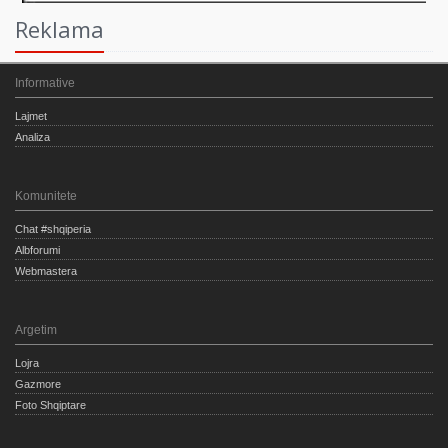
Reklama
Informative
Lajmet
Analiza
Komunitete
Chat #shqiperia
Albforumi
Webmastera
Argetim
Lojra
Gazmore
Foto Shqiptare