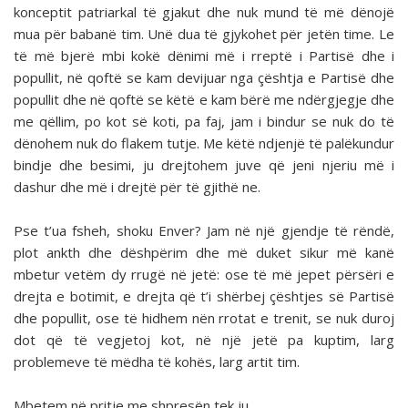
konceptit patriarkal të gjakut dhe nuk mund të më dënojë
mua për babanë tim. Unë dua të gjykohet për jetën time. Le
të më bjerë mbi kokë dënimi më i rreptë i Partisë dhe i
popullit, në qoftë se kam devijuar nga çështja e Partisë dhe
popullit dhe në qoftë se këtë e kam bërë me ndërgjegje dhe
me qëllim, po kot së koti, pa faj, jam i bindur se nuk do të
dënohem nuk do flakem tutje. Me këtë ndjenjë të palëkundur
bindje dhe besimi, ju drejtohem juve që jeni njeriu më i
dashur dhe më i drejtë për të gjithë ne.
Pse t’ua fsheh, shoku Enver? Jam në një gjendje të rëndë,
plot ankth dhe dëshpërim dhe më duket sikur më kanë
mbetur vetëm dy rrugë në jetë: ose të më jepet përsëri e
drejta e botimit, e drejta që t’i shërbej çështjes së Partisë
dhe popullit, ose të hidhem nën rrotat e trenit, se nuk duroj
dot që të vegjetoj kot, në një jetë pa kuptim, larg
problemeve të mëdha të kohës, larg artit tim.
Mbetem në pritje me shpresën tek ju.