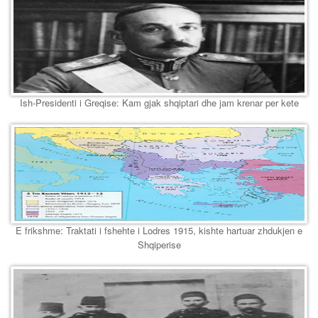
Ish-Presidenti i Greqise: Kam gjak shqiptari dhe jam krenar per kete
E frikshme: Traktati i fshehte i Lodres 1915, kishte hartuar zhdukjen e
Shqiperise