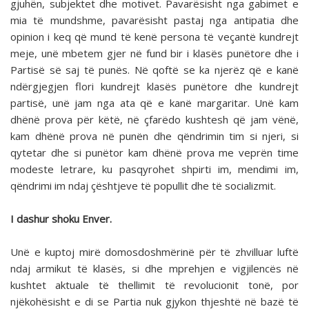
gjuhën, subjektet dhe motivet. Pavarësisht nga gabimet e
mia të mundshme, pavarësisht pastaj nga antipatia dhe
opinion i keq që mund të kenë persona të veçantë kundrejt
meje, unë mbetem gjer në fund bir i klasës punëtore dhe i
Partisë së saj të punës. Në qoftë se ka njerëz që e kanë
ndërgjegjen flori kundrejt klasës punëtore dhe kundrejt
partisë, unë jam nga ata që e kanë margaritar. Unë kam
dhënë prova për këtë, në çfarëdo kushtesh që jam vënë,
kam dhënë prova në punën dhe qëndrimin tim si njeri, si
qytetar dhe si punëtor kam dhënë prova me veprën time
modeste letrare, ku pasqyrohet shpirti im, mendimi im,
qëndrimi im ndaj çështjeve të popullit dhe të socializmit.
I dashur shoku Enver.
Unë e kuptoj mirë domosdoshmërinë për të zhvilluar luftë
ndaj armikut të klasës, si dhe mprehjen e vigjilencës në
kushtet aktuale të thellimit të revolucionit tonë, por
njëkohësisht e di se Partia nuk gjykon thjeshtë në bazë të