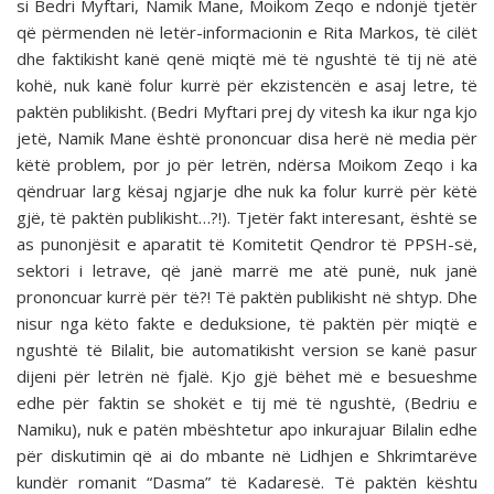
si Bedri Myftari, Namik Mane, Moikom Zeqo e ndonjë tjetër
që përmenden në letër-informacionin e Rita Markos, të cilët
dhe faktikisht kanë qenë miqtë më të ngushtë të tij në atë
kohë, nuk kanë folur kurrë për ekzistencën e asaj letre, të
paktën publikisht. (Bedri Myftari prej dy vitesh ka ikur nga kjo
jetë, Namik Mane është prononcuar disa herë në media për
këtë problem, por jo për letrën, ndërsa Moikom Zeqo i ka
qëndruar larg kësaj ngjarje dhe nuk ka folur kurrë për këtë
gjë, të paktën publikisht…?!). Tjetër fakt interesant, është se
as punonjësit e aparatit të Komitetit Qendror të PPSH-së,
sektori i letrave, që janë marrë me atë punë, nuk janë
prononcuar kurrë për të?! Të paktën publikisht në shtyp. Dhe
nisur nga këto fakte e deduksione, të paktën për miqtë e
ngushtë të Bilalit, bie automatikisht version se kanë pasur
dijeni për letrën në fjalë. Kjo gjë bëhet më e besueshme
edhe për faktin se shokët e tij më të ngushtë, (Bedriu e
Namiku), nuk e patën mbështetur apo inkurajuar Bilalin edhe
për diskutimin që ai do mbante në Lidhjen e Shkrimtarëve
kundër romanit “Dasma” të Kadaresë. Të paktën kështu