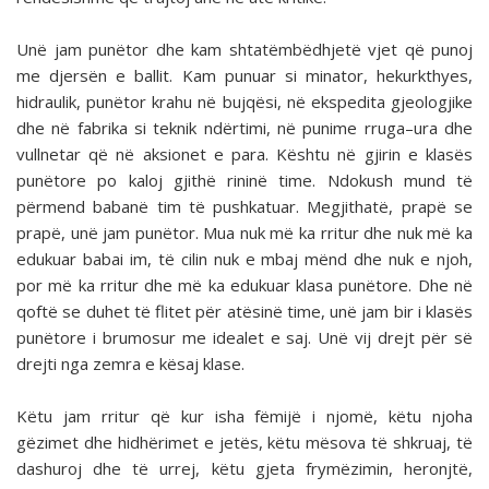
Unë jam punëtor dhe kam shtatëmbëdhjetë vjet që punoj
me djersën e ballit. Kam punuar si minator, hekurkthyes,
hidraulik, punëtor krahu në bujqësi, në ekspedita gjeologjike
dhe në fabrika si teknik ndërtimi, në punime rruga–ura dhe
vullnetar që në aksionet e para. Kështu në gjirin e klasës
punëtore po kaloj gjithë rininë time. Ndokush mund të
përmend babanë tim të pushkatuar. Megjithatë, prapë se
prapë, unë jam punëtor. Mua nuk më ka rritur dhe nuk më ka
edukuar babai im, të cilin nuk e mbaj mënd dhe nuk e njoh,
por më ka rritur dhe më ka edukuar klasa punëtore. Dhe në
qoftë se duhet të flitet për atësinë time, unë jam bir i klasës
punëtore i brumosur me idealet e saj. Unë vij drejt për së
drejti nga zemra e kësaj klase.
Këtu jam rritur që kur isha fëmijë i njomë, këtu njoha
gëzimet dhe hidhërimet e jetës, këtu mësova të shkruaj, të
dashuroj dhe të urrej, këtu gjeta frymëzimin, heronjtë,