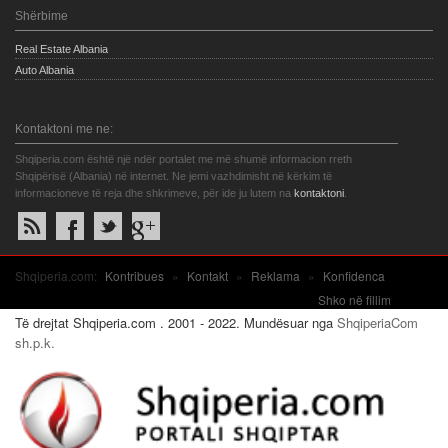
Shërbime
Real Estate Albania
Auto Albania
Kontaktoni me ne:
Shqiperia.com është një ndër portalet me më shumë informacion rreth
Shqipërisë (Albania) në internet. Ne jemi vazhdimisht në kërkim të
informacioneve të reja dhe shkrimeve, për ide ju lutem na
kontaktoni
.
Shqiperia.com:
Kontribues
»
Kontakt
»
Reklama
»
Konfidenca
Shko në fillim
Të drejtat Shqiperia.com . 2001 - 2022. Mundësuar nga
ShqiperiaCom
sh.p.k.