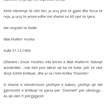
Këtë mbrëmje të vitit tëri, ju uroj jetë të gjatë dhe forca të
reja, ju uroj të jetoni edhe më shumë se 60 vjet të tjera.
Me respekt të thellë
Bilal Xhaferr Hoxha
Kullë 31.12.1969
(Shënimi i Enver Hoxhës mbi letrën e Bilal Xhaferrit: Ndonjë
autokritikë …nuk bën pse lakrat që ka në kokë, për të cilat
drejt është kritikuar, dhe jo se i bën kritika “Dasmës”.
Si shumë e nënvlerëson çështjen e babës, çështje që del
gjerësisht e kritikuar te pjesa për “Dasmën” për ideologji…
As që vlen t’i përgjigjesh