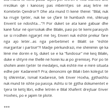
rrezikun që i kanosej pas mbërritjes së asaj letre në
Komitetin Qendror?! Dhe ata mund t’i kenë thënë: “Bilal, nuk
ka rrugë tjetër, nuk ke se çfarë të humbash më, shkruaji
Enverit se ndoshta….”?! Por duket se ata kanë gabuar dhe
kanë futur në qorrsokak dhe Bilalin, pasi po të kemi parasysh
se si rrodhën ngjarjet më tej, Enveri nuk është prekur fare
nga ajo letër…as nga përbetimet e Bilalit se “është
margaritar i partisë”?! Madje përkundrazi, me shënimin që ka
lënë me dorën e tij, duket se e ka “fundosur” më keq Bilalin,
duke e shtyrë me thellë në honin ku ai po gremisej. Por po të
shohim anën tjetër të medaljes, nuk është me e mirë situata
edhe për Kadarenë?! Pra; denoncimi që Bilali i bën kolegut të
tij shkrimtar, Ismail Kadaresë, tek Enver Hoxha, gjithashtu
nuk mund të ishte pa pasoja. Ashtu si të gjitha dokumentet e
tjera të këtij libri, edhe letrën e Bilal Xhaferit drejtuar Enver
Hoxhës, po e japim të plotë.
***