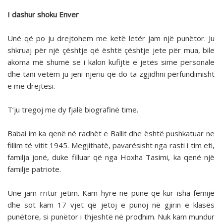
I dashur shoku Enver
Unë që po ju drejtohem me ketë letër jam një punëtor. Ju
shkruaj për një çështje që është çështje jete për mua, bile
akoma më shumë se i kalon kufijtë e jetës sime personale
dhe tani vetëm ju jeni njeriu që do ta zgjidhni përfundimisht
e me drejtësi.
T’ju tregoj me dy fjalë biografinë time.
Babai im ka qenë në radhët e Ballit dhe është pushkatuar ne
fillim të vitit 1945. Megjithatë, pavarësisht nga rasti i tim eti,
familja jonë, duke filluar që nga Hoxha Tasimi, ka qenë një
familje patriote.
Unë jam rritur jetim. Kam hyrë në punë që kur isha fëmijë
dhe sot kam 17 vjet që jetoj e punoj në gjirin e klasës
punëtore, si punëtor i thjeshtë në prodhim. Nuk kam mundur