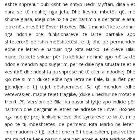
është shprehur publikisht në shtyp Bedri Myftari, disa vjet
para se të ndahej nga jeta. Dhe kështu mbetët që, me
shumë gjasa, ideja dhe nxitja për hartimin e dërgimin e asaj
letre në adresë të Enver Hoxhës, Bilalit mund t’i ketë ardhur
nga ndonjë prej funksionarëve të lartë partiakë apo
shtetërorë që ishin mbështetësit e tij dhe që përmenden
edhe në letrën e hartuar nga Rita Marko. Të cilëve Bilali
mund t’u ketë shkuar për t’u kërkuar ndihmë apo më saktë
ndonjë mendim apo sugjerim, për të dalë nga situata tejet e
vështirë dhe ndoshta pa shpresë në të cilën ai ndodhej. Dhe
kjo më si miri duket edhe nga letra në fjalë, ku ai flet për
gjendjen e tij tejet dëshpëruese. Sa që mendon edhe
vetëvrasjen, madje tejet tragjike, (duke u hedhur në rrotat e
trenit…?!). Versioni që Bilali ka pasur shtytje apo indicie për
hartimin dhe dërgimin e letrës në adresë të Enver Hoxhës
nga ndonjë prej funksionarëve dhe zyrtarëve të lartë, (miq
apo të tij mbështetës, që përmend Rita Marko në letër-
informacionin e tij), bëhet dhe më i besueshëm, pasi vetëm
ata mund të kenë pasur dijeni për letrën e Rita Markos dhe