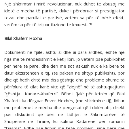
Një shkrimtar i mirë revolucionar, nuk duhet të abuzoj me
idetë e mëdha të partisë, duke i përdoruar si prestigjiator
tezat dhe parullat e partisë, vetëm sa për të bërë efekt,
vetëm sa për të krijuar iluzione te lexuesi…?!
Bilal Xhaferr Hoxha
Dokumenti në fjalë, ashtu si dhe ai para-ardhës, është një
nga më të rëndësishmit e këtij libri, jo vetëm pse publikohet
për herë të parë, dhe deri më sot askush nuk e ka bërë të
ditur ekzistencën e tij, (të paktën në shtyp publikisht), por
dhe që hedh dritë mbi disa çështje dhe probleme shumë të
përfolura të cilat kanë vite që “ziejnë” në të ashtuquajturin
“çështja Kadare-Xhaferri”. Bëhet fjalë për letrën që Bilal
Xhaferi i ka dërguar Enver Hoxhës, (me shkrimin e tij), lidhur
me problemet e mëdha dhe pengesat që i dolën atij, direkt
pas diskutimit që bëri në Lidhjen e Shkrimtarëve të
Shqipërisë në Tiranë, ku sulmoi Kadarenë për romanin
“Dasma”. Edhe pse lidhur me këtë problem, janë bërë me