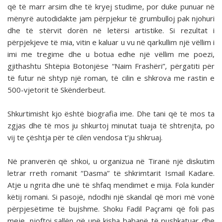
që të marr arsim dhe të kryej studime, por duke punuar në
mënyrë autodidakte jam përpjekur të grumbulloj pak njohuri
dhe të stërvit dorën në letërsi artistike. Si rezultat i
përpjekjeve të mia, vitin e kaluar u vu në qarkullim një vëllim i
imi me tregime dhe u botua edhe një vëllim me poezi,
gjithashtu Shtëpia Botonjëse “Naim Frashëri”, përgatiti për
të futur në shtyp një roman, të cilin e shkrova me rastin e
500-vjetorit të Skënderbeut.
Shkurtimisht kjo është biografia ime. Dhe tani që të mos ta
zgjas dhe të mos ju shkurtoj minutat tuaja të shtrenjta, po
vij te çështja për të cilën vendosa t’ju shkruaj.
Në pranverën që shkoi, u organizua në Tiranë një diskutim
letrar rreth romanit “Dasma” të shkrimtarit Ismail Kadare.
Atje u ngrita dhe unë të shfaq mendimet e mija. Fola kundër
këtij romani. Si pasojë, ndodhi një skandal që mori më vonë
përpjesëtime të bujshme. Shoku Fadil Paçrami që foli pas
meje, njoftoi sallën që unë kisha babanë të pushkatuar dhe