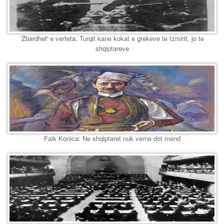
'Zbardhet' e verteta: Turqit kane kokat e grekeve te Izmirit, jo te
shqiptareve
Faik Konica: Ne shqiptaret nuk veme dot mend