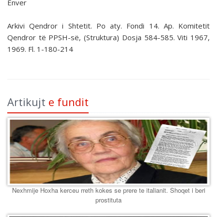
Enver
Arkivi Qendror i Shtetit. Po aty. Fondi 14. Ap. Komitetit
Qendror të PPSH-së, (Struktura) Dosja 584-585. Viti 1967,
1969. Fl. 1-180-214
Artikujt
e fundit
Nexhmije Hoxha kerceu rreth kokes se prere te italianit. Shoqet i beri
prostituta