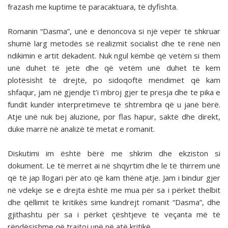
frazash me kuptime të paracaktuara, të dyfishta.
Romanin “Dasma”, unë e denoncova si një vepër të shkruar
shumë larg metodës së realizmit socialist dhe të rënë nën
ndikimin e artit dekadent. Nuk ngul këmbë që vetëm si them
unë duhet të jetë dhe që vetëm unë duhet të kem
plotësisht të drejtë, po sidoqoftë mendimet që kam
shfaqur, jam në gjendje t’i mbroj gjer te presja dhe te pika e
fundit kundër interpretimeve të shtrembra që u janë bërë.
Atje unë nuk bej aluzione, por flas hapur, saktë dhe direkt,
duke marrë në analizë të metat e romanit.
Diskutimi im është bërë me shkrim dhe ekziston si
dokument. Le të merret ai në shqyrtim dhe le të thirrem unë
që të jap llogari për ato që kam thënë atje. Jam i bindur gjer
në vdekje se e drejta është me mua për sa i përket thelbit
dhe qëllimit të kritikës sime kundrejt romanit “Dasma”, dhe
gjithashtu për sa i përket çështjeve të veçanta më të
rëndësishme që trajtoj unë në atë kritikë.