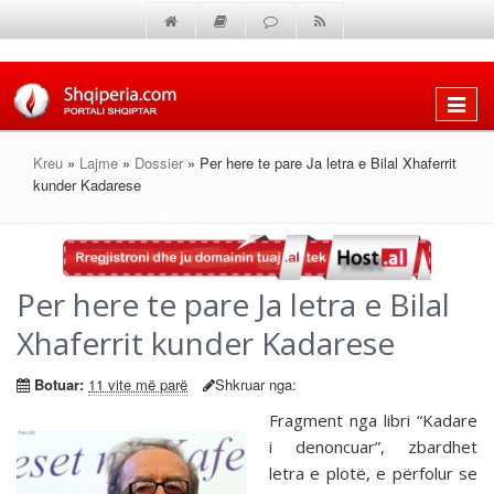
Shfaq
menun
Kreu
»
Lajme
»
Dossier
» Per here te pare Ja letra e Bilal Xhaferrit
kunder Kadarese
Per here te pare Ja letra e Bilal
Xhaferrit kunder Kadarese
Botuar:
11 vite më parë
Shkruar nga:
Fragment nga libri “Kadare
i denoncuar”, zbardhet
letra e plotë, e përfolur se