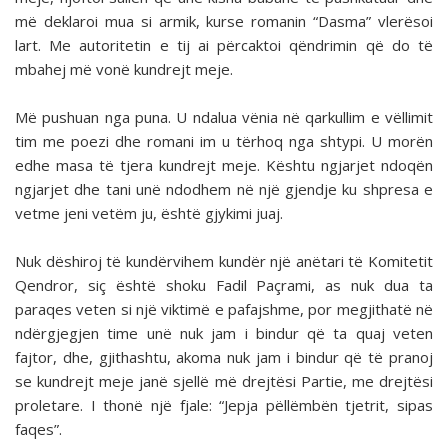
më deklaroi mua si armik, kurse romanin “Dasma” vlerësoi
lart. Me autoritetin e tij ai përcaktoi qëndrimin që do të
mbahej më vonë kundrejt meje.
Më pushuan nga puna. U ndalua vënia në qarkullim e vëllimit
tim me poezi dhe romani im u tërhoq nga shtypi. U morën
edhe masa të tjera kundrejt meje. Kështu ngjarjet ndoqën
ngjarjet dhe tani unë ndodhem në një gjendje ku shpresa e
vetme jeni vetëm ju, është gjykimi juaj.
Nuk dëshiroj të kundërvihem kundër një anëtari të Komitetit
Qendror, siç është shoku Fadil Paçrami, as nuk dua ta
paraqes veten si një viktimë e pafajshme, por megjithatë në
ndërgjegjen time unë nuk jam i bindur që ta quaj veten
fajtor, dhe, gjithashtu, akoma nuk jam i bindur që të pranoj
se kundrejt meje janë sjellë më drejtësi Partie, me drejtësi
proletare. I thonë një fjale: “Jepja pëllëmbën tjetrit, sipas
faqes”.