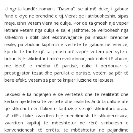
U ngrita kundër romanit “Dasma”, se ai më dukej i gabuar
fund e krye në brendinë e tij. Vlerat që i atribuoheshin, sipas
meje, ishin vetëm vlera në dukje. Por që ta çmosh një vepër
letrare vetëm nga dukja e saj e jashtme, të verbohesh nga
shkëlqimi i stilit plot ekstravagancë pa shikuar brendinë
reale, pa zbuluar kuptimin e vërtetë të gabuar në esencë,
kjo do të thotë që ta çmosh atë vepër vetëm për sytë e
bukur. Një shkrimtar i mirë revolucionar, nuk duhet të abuzoj
me idetë e mëdha të partisë, duke i përdoruar si
prestigjiator tezat dhe parullat e partisë, vetëm sa për të
bërë efekt, vetëm sa për të krijuar iluzione te lexuesi.
Lexuesi e ka ndjenjën e së vërtetës dhe të realitetit dhe
kërkon një letërsi të vërtetë dhe realiste. Ai di ta dallojë atë
që shkruhet nën flakën e fantazisë së një shkrimtari, prapa
së cilës flakë zvarriten hije mendimesh të shkapërdisura,
zvarriten kapituj të mbështetur në rërë simbolesh e
konvencionesh të errëta, të mbështetur në pajandime