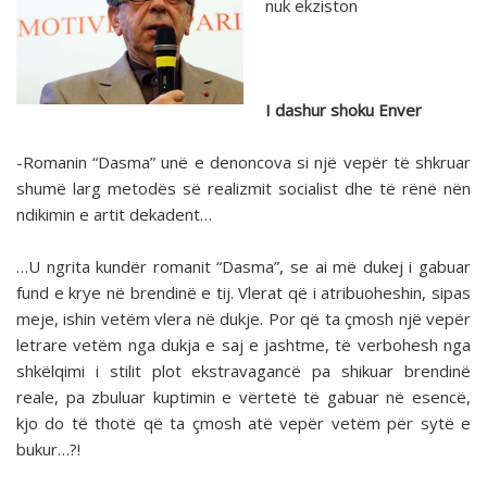
nuk ekziston
I dashur shoku Enver
-Romanin “Dasma” unë e denoncova si një vepër të shkruar
shumë larg metodës së realizmit socialist dhe të rënë nën
ndikimin e artit dekadent…
…U ngrita kundër romanit “Dasma”, se ai më dukej i gabuar
fund e krye në brendinë e tij. Vlerat që i atribuoheshin, sipas
meje, ishin vetëm vlera në dukje. Por që ta çmosh një vepër
letrare vetëm nga dukja e saj e jashtme, të verbohesh nga
shkëlqimi i stilit plot ekstravagancë pa shikuar brendinë
reale, pa zbuluar kuptimin e vërtetë të gabuar në esencë,
kjo do të thotë që ta çmosh atë vepër vetëm për sytë e
bukur…?!