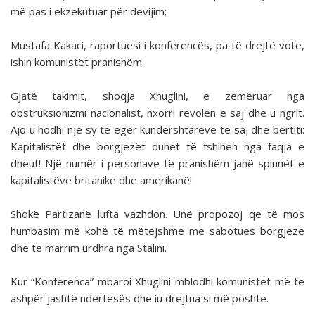
më pas i ekzekutuar për devijim;
Mustafa Kakaci, raportuesi i konferencës, pa të drejtë vote,
ishin komunistët pranishëm.
Gjatë takimit, shoqja Xhuglini, e zemëruar nga
obstruksionizmi nacionalist, nxorri revolen e saj dhe u ngrit.
Ajo u hodhi një sy të egër kundërshtarëve të saj dhe bërtiti:
Kapitalistët dhe borgjezët duhet të fshihen nga faqja e
dheut! Një numër i personave të pranishëm janë spiunët e
kapitalistëve britanike dhe amerikanë!
Shokë Partizanë lufta vazhdon. Unë propozoj që të mos
humbasim më kohë të mëtejshme me sabotues borgjezë
dhe të marrim urdhra nga Stalini.
Kur “Konferenca” mbaroi Xhuglini mblodhi komunistët më të
ashpër jashtë ndërtesës dhe iu drejtua si më poshtë.