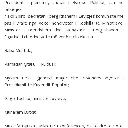
President i plenumit, anëtar i Byrosë Politike, tani në
fatkeqësi;
Nako Spiro, sekretari i përgjithshëm i Lëvizjes komuniste më
pas i vrarë nga Xoxe, nënkryetar i Këshillit të Ministrave,
Ministër i Brendshëm dhe Menaxher i Përgjithshëm i
Sigurisë, i cili edhe vetë më vonë u ekzekutua;
Baba Mustafa;
Ramadan Çitaku, i likuiduar;
Myslim Peza, gjeneral major dhe zëvendës kryetar i
Presidiumit të Kuvendit Popullor;
Gago Tashko, ministër i pyjeve;
Muharem Butka;
Mustafa Gjinishi, sekretar i konferencës, pa të drejtë vote,