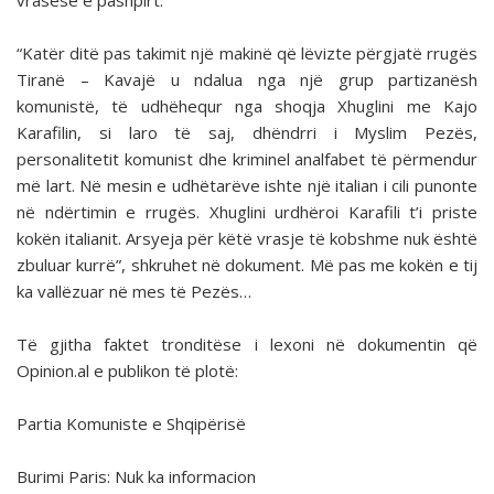
vrasëse e pashpirt.
“Katër ditë pas takimit një makinë që lëvizte përgjatë rrugës
Tiranë – Kavajë u ndalua nga një grup partizanësh
komunistë, të udhëhequr nga shoqja Xhuglini me Kajo
Karafilin, si laro të saj, dhëndrri i Myslim Pezës,
personalitetit komunist dhe kriminel analfabet të përmendur
më lart. Në mesin e udhëtarëve ishte një italian i cili punonte
në ndërtimin e rrugës. Xhuglini urdhëroi Karafili t’i priste
kokën italianit. Arsyeja për këtë vrasje të kobshme nuk është
zbuluar kurrë”, shkruhet në dokument. Më pas me kokën e tij
ka vallëzuar në mes të Pezës…
Të gjitha faktet tronditëse i lexoni në dokumentin që
Opinion.al e publikon të plotë:
Partia Komuniste e Shqipërisë
Burimi Paris: Nuk ka informacion