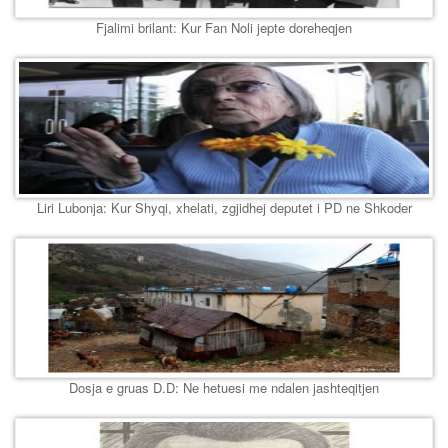
Fjalimi brilant: Kur Fan Noli jepte doreheqjen
Liri Lubonja: Kur Shyqi, xhelati, zgjidhej deputet i PD ne Shkoder
Dosja e gruas D.D: Ne hetuesi me ndalen jashteqitjen