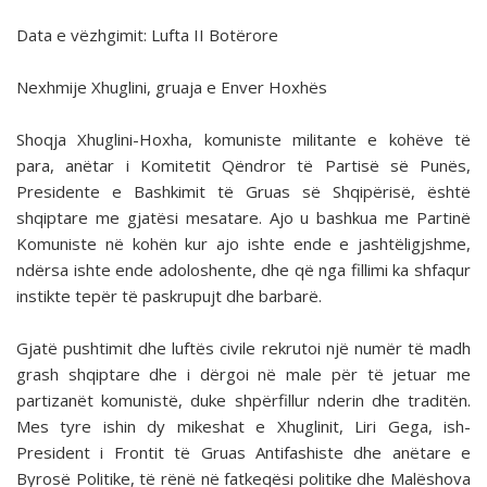
Data e vëzhgimit: Lufta II Botërore
Nexhmije Xhuglini, gruaja e Enver Hoxhës
Shoqja Xhuglini-Hoxha, komuniste militante e kohëve të
para, anëtar i Komitetit Qëndror të Partisë së Punës,
Presidente e Bashkimit të Gruas së Shqipërisë, është
shqiptare me gjatësi mesatare. Ajo u bashkua me Partinë
Komuniste në kohën kur ajo ishte ende e jashtëligjshme,
ndërsa ishte ende adoloshente, dhe që nga fillimi ka shfaqur
instikte tepër të paskrupujt dhe barbarë.
Gjatë pushtimit dhe luftës civile rekrutoi një numër të madh
grash shqiptare dhe i dërgoi në male për të jetuar me
partizanët komunistë, duke shpërfillur nderin dhe traditën.
Mes tyre ishin dy mikeshat e Xhuglinit, Liri Gega, ish-
President i Frontit të Gruas Antifashiste dhe anëtare e
Byrosë Politike, të rënë në fatkeqësi politike dhe Malëshova