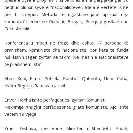
pjesë e dytë e programit ishte thjesht një përpjekje për t’u
hedhur pluhur syve e “nacionalistëve”. Ideja e vërtetë ishte
për t’i shtypur. Metoda të ngjashme janë aplikuar nga
komunistët edhe në Rumani, Bullgari, Greqi, Jugosllavi dhe
Çekosllovaki.
Konferenca u mbajt në Pezë dhe kishte 17 persona të
pranishëm, komunistë dhe nacionalistë, por këta të fundit
nuk kishin tagër zyrtar në takim. Në mesin e Nacionalistëve
të pranishëm ishin:
Abaz Kupi, Ismail Petrela, Kamber Qafmolla, Ndoc Coba,
Halim Begeja, Ramazan Jarani.
Enver Hoxha ishte përfaqësuesi zyrtar Komunist;
Nexhmije Xhuglini përfaqësonte gratë komuniste. Ajo ishte
vetëm 19 vjeçe.
Ymer Dishnica, më vonë Ministër i Shëndetit Publik,