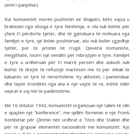
(emri i panjohur).
Kur komunistët morën pushtetin në Shqipëri, këto vajza u
braktisën nga shoqja e tyre Nexhmije, e cila nuk kishte për
çfarë t’i përdorte tjetër, dhe të gjenduara të mohuara nga
familjet e tyre, që kishin poshtëruar, ato nuk kishin zgjedhje
tjetër, por të jetonin në rrugë. Qeveria Komuniste,
megjithatë, nxorri një vendim për mbrojtjen e tyre. Familjet
e tyre u urdhëruan për t’i marrë përsëri dhe askush nuk
kishte të drejtë të refuzojë martesën me to për shkak të
kaluarës së tyre të neveritshme. Ky aktivitet, i pamenduar
dhe tepër tronditës nga ana e një vajze të re, është ndër
veprat e saj më të padëmshme.
Më 16 shtator 1942, komunistët organizuan një takim të cilin
e quajtën një “konferencë”, me qëllim formimin e një Fronti
Kombëtar për Çlirimin nën urdhrat e Titos dhe Stalinit dhe
për të grupuar elementët nacionalistë me komunistët. Kjo