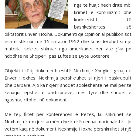
nga të huajt hedh dritë mbi
krimet e komunizmit dhe
konkretisht të
bashkëshortes së
diktatorit Enver Hoxha. Dokumenti që Opinion.al publikon sot
është shkruar më 15 shtator 1952 dhe konsiderohet si një
material sekret shkruar nga amerikanët për atë ç’ka po
ndodhte në Shqipëri, pas Luftës së Dytë Botërore.
Objekti i këtij dokumenti është Nexhmije Xhuglini, gruaja e
Enver Hoxhës. Nexhmija përshkruhet si njeri i paskrupullt
dhe barbare. Ajo ka nxjerr shoqet adoleshente në mal për të
kënaqur epshet e partizanëve, mes tyre dhe shoqet e
ngushta, citohet në dokument.
Më tej, flitet për konferencen e Pezës, ku shkruhet se
Nexhmija ka nxjerr armën dhe ka kërcënuar nacionalistët. Jo
vetëm kaq, në dokument Nexhmije Hoxha përshkruhet si një