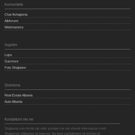
Komunitete
Chat #shqiperia
Albforumi
Webmastera
Argetim
Lojra
Gazmore
Foto Shqiptare
Shërbime
Real Estate Albania
Auto Albania
Kontaktoni me ne:
Shqiperia.com është një ndër portalet me më shumë informacion rreth
Shqipërisë (Albania) në internet. Ne jemi vazhdimisht në kërkim të