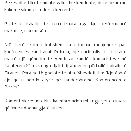
Pezës dhe filloi të hidhte valle dhe këndonte, duke lozur me
kokën e viktimës, ndërsa kërcente.
Gratë e fshatit, të terrorizuara nga kjo performancë
makabre, u arratisën.
Një tjetër krim i kobshëm ka ndodhur menjëherë pas
konferencës kur Ismail Petrela, një nacionalist i cili kishte
marrë një qëndrim të vendosur kundër komunistëve në
“konferencë” u vra nga djali i tij Xhevdeti përballë spitalit të
Tiranës. Para se të godiste të atin, Xhevdeti tha: “Kjo është
ajo që u ndodh atyre që kundërshtojnë Konferencën e
Pezës”.
Koment vlerësues: Nuk ka informacion mbi ngjarjet e cituara
që kanë ndodhur gjatë luftës.