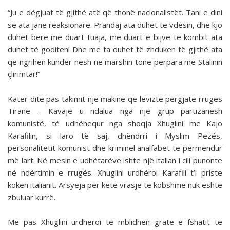
“Ju e dëgjuat të gjithë atë që thonë nacionalistët. Tani e dini
se ata janë reaksionarë. Prandaj ata duhet të vdesin, dhe kjo
duhet bërë me duart tuaja, me duart e bijve të kombit ata
duhet të goditen! Dhe me ta duhet të zhduken të gjithë ata
që ngrihen kundër nesh në marshin tonë përpara me Stalinin
çlirimtar!”
Katër ditë pas takimit një makinë që lëvizte përgjatë rrugës
Tiranë – Kavajë u ndalua nga një grup partizanësh
komunistë, të udhëhequr nga shoqja Xhuglini me Kajo
Karafilin, si laro të saj, dhëndrri i Myslim Pezës,
personalitetit komunist dhe kriminel analfabet të përmendur
më lart. Në mesin e udhëtarëve ishte një italian i cili punonte
në ndërtimin e rrugës. Xhuglini urdhëroi Karafili t’i priste
kokën italianit. Arsyeja për këtë vrasje të kobshme nuk është
zbuluar kurrë.
Me pas Xhuglini urdhëroi të mblidhen gratë e fshatit të