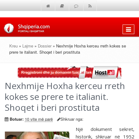
Shfaq
menun
Kreu
»
Lajme
»
Dossier
» Nexhmije Hoxha kerceu rreth kokes se
prere te italianit. Shoqet i beri prostituta
Nexhmije Hoxha kerceu rreth
kokes se prere te italianit.
Shoqet i beri prostituta
Botuar:
10 vite më parë
Shkruar nga:
Një dokument sekret,
historik, shkruar në 1952