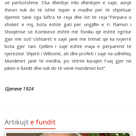
së përbotshme. S’ka dhimbje mbi dhimbjen e sajë, asnjë
theori nuk do të ishte tepër e madhe për të shpëtuar
djemtë tanë nga luftra të reja dhe lot të reja.”Përpara o
shokët e mij, bota është gati për ungjillin e ri. Flamuri i
Shoqërisë së Kombeve është më fisniku që është ngritur
gjer më sot! Ushtarët e sajë janë më trimat që ka nxjerrë
bota gjer tani. Qëllimi i sajë është maja e përparimit të
njerëzisë. Shpirti i Willsonit, ati dhe profeti i sajë na udhëhiq.
Mundimet janë të mëdha, po shtrini kurajën t’uaj gjer në
pikën e fundit dhe nuk do të venë mundimet kot”.
Gjeneve 1924
Artikujt
e fundit