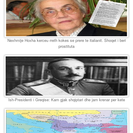
Nexhmije Hoxha kerceu rreth kokes se prere te italianit. Shoqet i beri
prostituta
Ish-Presidenti i Greqise: Kam gjak shqiptari dhe jam krenar per kete