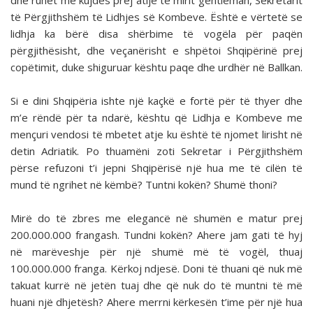
dhe ruhet me kujdes prej atijë të mirit gentleman, Sekretarit
të Përgjithshëm të Lidhjes së Kombeve. Është e vërtetë se
lidhja ka bërë disa shërbime të vogëla për paqën
përgjithësisht, dhe veçanërisht e shpëtoi Shqipërinë prej
copëtimit, duke shiguruar kështu paqe dhe urdhër në Ballkan.
Si e dini Shqipëria ishte një kaçkë e fortë për të thyer dhe
m’e rëndë për ta ndarë, kështu që Lidhja e Kombeve me
mençuri vendosi të mbetet atje ku është të njomet lirisht në
detin Adriatik. Po thuamëni zoti Sekretar i Përgjithshëm
përse refuzoni t’i jepni Shqipërisë një hua me të cilën të
mund të ngrihet në këmbë? Tuntni kokën? Shumë thoni?
Mirë do të zbres me elegancë në shumën e matur prej
200.000.000 frangash. Tundni kokën? Ahere jam gati të hyj
në marëveshje për një shumë më të vogël, thuaj
100.000.000 franga. Kërkoj ndjesë. Doni të thuani që nuk më
takuat kurrë në jetën tuaj dhe që nuk do të muntni të më
huani një dhjetësh? Ahere merrni kërkesën t’ime për një hua