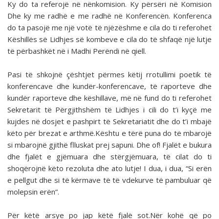
Ky do ta referojë në nënkomision. Ky përsëri në Komision
Dhe ky me radhë e me radhë në Konferencën. Konferenca
do ta pasojë me një votë të njëzëshme e cila do ti referohet
Këshillës së Lidhjes së kombeve e cila do të shfaqë një lutje
të përbashkët në i Madhi Perëndi në qiell.
Pasi të shkojnë çështjet përmes këtij rrotullimi poetik të
konferencave dhe kundër-konferencave, të raporteve dhe
kundër raporteve dhe këshillave, më në fund do ti referohet
Sekretarit të Përgjithshëm të Lidhjes i cili do t’i kyçë me
kujdes në dosjet e pashpirt të Sekretariatit dhe do t’i mbajë
këto për brezat e arthmë.Kështu e tërë puna do të mbarojë
si mbarojnë gjithë flluskat prej sapuni. Dhe of! Fjalët e bukura
dhe fjalët e gjëmuara dhe stërgjëmuara, të cilat do ti
shoqërojnë këto rezoluta dhe ato lutje! I dua, i dua, “Si erën
e pellgut dhe si të kërmave të të vdekurve të pambuluar që
molepsin erën”.
Për këtë arsye po jap këtë fjalë sot.Nër kohë që po