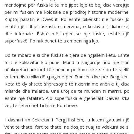
mendojmë për fuska le të më jipet leje të bëj disa vërejtje
për mi fuskën më kolosale që prodhoj historinë moderrne:
Kuptoj pallatin e Dwes-it. Po është pikërisht një fuskë? Jo
është një lidhje fuskash, e mërzitur, e koklavitur, diabolike,
dhe infernale. Është më tepër se një fuskë, është një
superfuskë. Po nuk duhet të trembeni nga kjo.
Do të mbarojë si dhe fuskat e tjera që ngjallëm këtu. Është
fort e koklavitur kjo punë. Mund ti shigurojë ndo një fron
nënkryetari auktorit të shënuar po kam frikë se do të sjellë
vetëm disa miliardë çpagime për Francën dhe për Belgjikën.
Këta të dy shtete shpresojnë të nxierrin me anën e tij disa
miliardë dhe miliardë. Unë uroj që të munden t’i marrin, po
është një fatalitet. Ajo superfuska e gjeneralit Dawes s’ka
veç të referohet Lidhja e Kombeve.
I dashuri im Sekretar i Përgjithshëm, Ju lutem gatuani një
vënt të thatë, fort të thatë, në dosjet t’uaj të vdekura se si