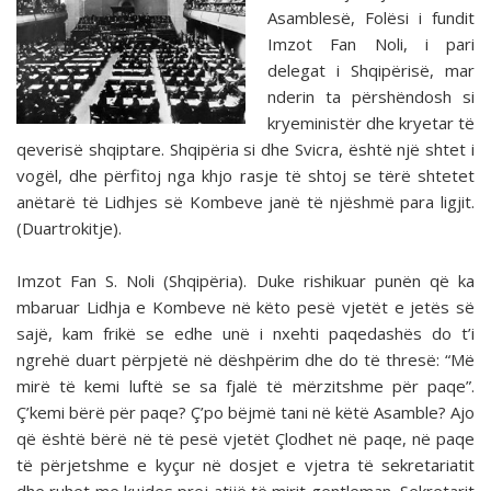
Asamblesë, Folësi i fundit
Imzot Fan Noli, i pari
delegat i Shqipërisë, mar
nderin ta përshëndosh si
kryeministër dhe kryetar të
qeverisë shqiptare. Shqipëria si dhe Svicra, është një shtet i
vogël, dhe përfitoj nga khjo rasje të shtoj se tërë shtetet
anëtarë të Lidhjes së Kombeve janë të njëshmë para ligjit.
(Duartrokitje).
Imzot Fan S. Noli (Shqipëria). Duke rishikuar punën që ka
mbaruar Lidhja e Kombeve në këto pesë vjetët e jetës së
sajë, kam frikë se edhe unë i nxehti paqedashës do t’i
ngrehë duart përpjetë në dëshpërim dhe do të thresë: “Më
mirë të kemi luftë se sa fjalë të mërzitshme për paqe”.
Ç’kemi bërë për paqe? Ç’po bëjmë tani në këtë Asamble? Ajo
që është bërë në të pesë vjetët Çlodhet në paqe, në paqe
të përjetshme e kyçur në dosjet e vjetra të sekretariatit