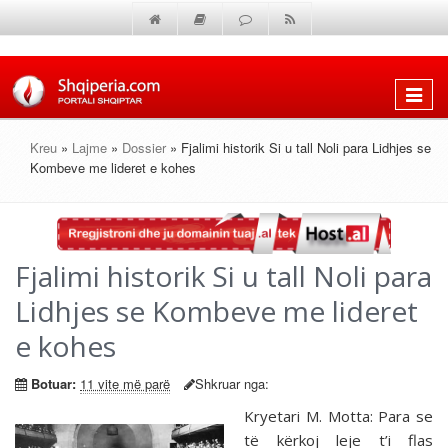
Shfaq
menun
Kreu
»
Lajme
»
Dossier
» Fjalimi historik Si u tall Noli para Lidhjes se
Kombeve me lideret e kohes
Fjalimi historik Si u tall Noli para
Lidhjes se Kombeve me lideret
e kohes
Botuar:
11 vite më parë
Shkruar nga:
Kryetari M. Motta: Para se
të kërkoj leje t’i flas