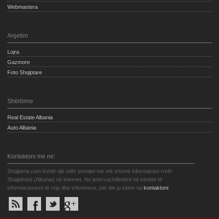
Webmastera
Argetim
Lojra
Gazmore
Foto Shqiptare
Shërbime
Real Estate Albania
Auto Albania
Kontaktoni me ne:
Shqiperia.com është një ndër portalet me më shumë informacion rreth
Shqipërisë (Albania) në internet. Ne jemi vazhdimisht në kërkim të
informacioneve të reja dhe shkrimeve, për ide ju lutem na
kontaktoni
.