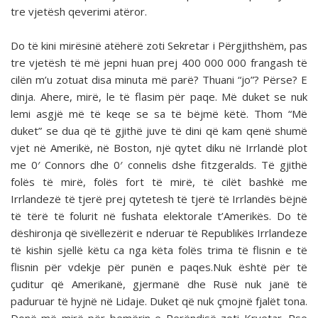
tre vjetësh qeverimi atëror.
Do të kini mirësinë atëherë zoti Sekretar i Përgjithshëm, pas
tre vjetësh të më jepni huan prej 400 000 000 frangash të
cilën m’u zotuat disa minuta më parë? Thuani “jo”? Përse? E
dinja. Ahere, mirë, le të flasim për paqe. Më duket se nuk
lemi asgjë më të keqe se sa të bëjmë këtë. Thom “Më
duket” se dua që të gjithë juve të dini që kam qenë shumë
vjet në Amerikë, në Boston, një qytet diku në Irrlandë plot
me 0′ Connors dhe 0′ connelis dshe fitzgeralds. Të gjithë
folës të mirë, folës fort të mirë, të cilët bashkë me
Irrlandezë të tjerë prej qytetesh të tjerë të Irrlandës bëjnë
të tërë të folurit në fushata elektorale t’Amerikës. Do të
dëshironja që sivëllezërit e nderuar të Republikës Irrlandeze
të kishin sjellë këtu ca nga këta folës trima të flisnin e të
flisnin për vdekje për punën e paqes.Nuk është për të
çuditur që Amerikanë, gjermanë dhe Rusë nuk janë të
paduruar të hyjnë në Lidaje. Duket që nuk çmojnë fjalët tona.