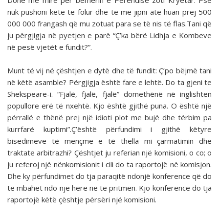
Donë më mirë për bemërin e Perëndisë zoti Kryetar. Pse
nuk pushoni këtë të folur dhe të më jipni atë huan prej 500
000 000 frangash që mu zotuat para se të nis të flas.Tani që
ju përgjigja në pyetjen e parë “Ç’ka bërë Lidhja e Kombeve
në pesë vjetët e fundit?”.
Munt të vij në çështjen e dytë dhe të fundit: Ç’po bëjmë tani
në këtë asamble? Përgjigja është fare e lehtë. Do ta gjeni te
Shekspeare-i. “Fjalë, fjalë, fjalë” domethënë në inglishten
popullore erë të nxehtë. Kjo është gjithë puna. O është një
përrallë e thënë prej një idioti plot me bujë dhe tërbim pa
kurrfarë kuptimi”.Ç’është përfundimi i gjithë këtyre
bisedimeve të mençme e të thella mi çarmatimin dhe
traktate arbitrazhi? Çështjet ju referian një komisioni, o co; o
ju referoj një nënkomisionit i cili do ta raportojë në komisjon.
Dhe ky përfundimet do tja paraqitë ndonjë konference që do
të mbahet ndo një herë në të pritmen. Kjo konferencë do tja
raportojë këtë çështje përsëri një komisioni.