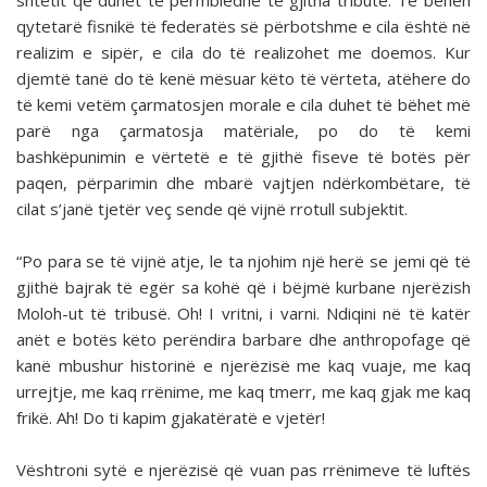
shtetit që duhet të përmbledhë të gjitha tributë. Të bëhen
qytetarë fisnikë të federatës së përbotshme e cila është në
realizim e sipër, e cila do të realizohet me doemos. Kur
djemtë tanë do të kenë mësuar këto të vërteta, atëhere do
të kemi vetëm çarmatosjen morale e cila duhet të bëhet më
parë nga çarmatosja matëriale, po do të kemi
bashkëpunimin e vërtetë e të gjithë fiseve të botës për
paqen, përparimin dhe mbarë vajtjen ndërkombëtare, të
cilat s’janë tjetër veç sende që vijnë rrotull subjektit.
“Po para se të vijnë atje, le ta njohim një herë se jemi që të
gjithë bajrak të egër sa kohë që i bëjmë kurbane njerëzish
Moloh-ut të tribusë. Oh! I vritni, i varni. Ndiqini në të katër
anët e botës këto perëndira barbare dhe anthropofage që
kanë mbushur historinë e njerëzisë me kaq vuaje, me kaq
urrejtje, me kaq rrënime, me kaq tmerr, me kaq gjak me kaq
frikë. Ah! Do ti kapim gjakatëratë e vjetër!
Vështroni sytë e njerëzisë që vuan pas rrënimeve të luftës