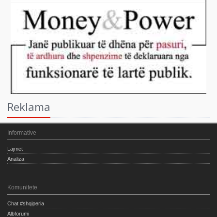
Reklama
Informative
Lajmet
Analiza
Komunitete
Chat #shqiperia
Albforumi