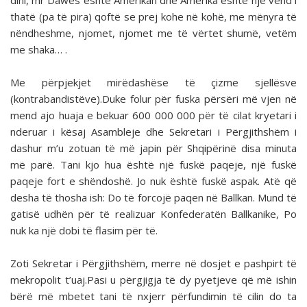
dini, mr Dawes është Amerikan dhe Amerika është një vend i
thatë (pa të pira) qoftë se prej kohe në kohë, me mënyra të
nëndheshme, njomet, njomet me të vërtet shumë, vetëm
me shaka… .
Me përpjekjet mirëdashëse të çizme sjellësve
(kontrabandistëve).Duke folur për fuska përsëri më vjen në
mend ajo huaja e bekuar 600 000 000 për të cilat kryetari i
nderuar i kësaj Asambleje dhe Sekretari i Përgjithshëm i
dashur m’u zotuan të më japin për Shqipërinë disa minuta
më parë. Tani kjo hua është një fuskë paqeje, një fuskë
paqeje fort e shëndoshë. Jo nuk është fuskë aspak. Atë që
desha të thosha ish: Do të forcojë paqen në Ballkan. Mund të
gatisë udhën për të realizuar Konfederatën Ballkanike, Po
nuk ka një dobi të flasim për të.
Zoti Sekretar i Përgjithshëm, merre në dosjet e pashpirt të
mekropolit t’uaj.Pasi u përgjigja të dy pyetjeve që më ishin
bërë më mbetet tani të nxjerr përfundimin të cilin do ta