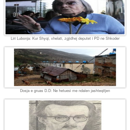
Liri Lubonja: Kur Shyqi, xhelati, zgjidhej deputet i PD ne Shkoder
Dosja e gruas D.D: Ne hetuesi me ndalen jashteqitjen