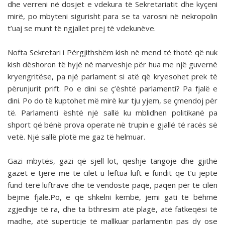
dhe verreni në dosjet e vdekura të Sekretariatit dhe kyçeni
mirë, po mbyteni sigurisht para se ta varosni në nekropolin
t’uaj se munt të ngjallet prej të vdekunëve.
Nofta Sekretari i Përgjithshëm kish në mend të thotë që nuk
kish dëshoron të hyjë në marveshje për hua me një guvernë
kryengritëse, pa një parlament si atë që kryesohet prek të
përunjurit prift. Po e dini se ç’është parlamenti? Pa fjalë e
dini. Po do të kuptohet më mirë kur tju yjem, se çmendoj për
të. Parlamenti është një sallë ku mblidhen politikanë pa
shport që bënë prova operate në trupin e gjallë të racës së
vetë. Një sallë plotë me gaz të helmuar.
Gazi mbytës, gazi që sjell lot, qeshje tangoje dhe gjithë
gazet e tjerë me të cilët u lëftua luft e fundit që t’u jepte
fund tërë luftrave dhe të vendoste paqë, paqen për të cilën
bëjmë fjalë.Po, e që shkelni këmbë, jemi gati të bëhmë
zgjedhje të ra, dhe ta bthresim atë plagë, atë fatkeqësi të
madhe, atë superticje të mallkuar parlamentin pas dy ose