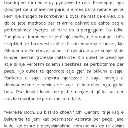
bisedoj në formën e dy pyetjeve të reja. Pikësëpari, nga
çkoqitjet që u dhanë më parë, a e vlen barra qeranë që të
kemi një shoqëri të kombeve? E dyta, në rast që e vlen, cila
do të jetë methoda për t’i arrirë qëllimit që është paq e
përbotshme? Pyetjes së parë do ti përgjigjem: Po. Edhe
Shoqëria e Kombeve të jetë një ëndër, një utopi që i bën
skeptikët të buzëqeshin dhe të shtrembërojnë buzët, kjo
(Shoqëria e Kombeve) duhet të qëndrojë atje si një sfidë
kundër lavdisë groteske militariste. Kjo duhet të qëndrojë
atje si një vërtetim solemn i dëshirës së përbotshme për
paqe. Kjo duhet të qëndrojë atje gjer sa bukuria e sajë,
fisnikëria e sajë, shpirita njerëzore e sajë, nevoja e
domosdoshme e qënies së sajë të kuptohen nga gjithë
bota. Pse fundi i fundit me gjithë mungesat që ka sot për
sot, kjo meriton të pritet me këto fjalë.
“Verreite Doch. Du bist so choen!” Oh! Qëndro, ti je kaq e
bukur!Pse të jemi kaq pesimistë? Aspirata për paqe, janë
kudo, kjo është e padyshimshme, ndryshe nuk do të kishim