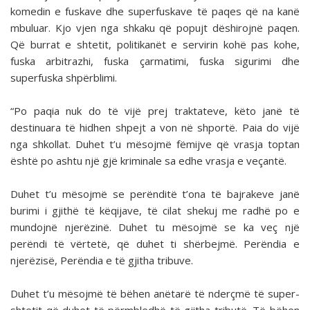
komedin e fuskave dhe superfuskave të paqes që na kanë
mbuluar. Kjo vjen nga shkaku që popujt dëshirojnë paqen.
Që burrat e shtetit, politikanët e servirin kohë pas kohe,
fuska arbitrazhi, fuska çarmatimi, fuska sigurimi dhe
superfuska shpërblimi.
“Po paqia nuk do të vijë prej traktateve, këto janë të
destinuara të hidhen shpejt a von në shportë. Paia do vijë
nga shkollat. Duhet t’u mësojmë fëmijve që vrasja toptan
është po ashtu një gjë kriminale sa edhe vrasja e veçantë.
Duhet t’u mësojmë se perënditë t’ona të bajrakeve janë
burimi i gjithë të këqijave, të cilat shekuj me radhë po e
mundojnë njerëzinë. Duhet tu mësojmë se ka veç një
perëndi të vërtetë, që duhet ti shërbejmë. Perëndia e
njerëzisë, Perëndia e të gjitha tribuve.
Duhet t’u mësojmë të bëhen anëtarë të nderçmë të super-