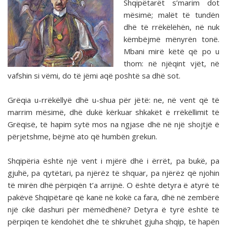
Shqipëtarët s’marim dot
mësimë; malët të tundën
dhë të rrëkëlëhën, në nuk
këmbëjmë mënyrën tonë.
Mbani mirë këtë që po u
thom: në njëqint vjët, në
vafshin si vëmi, do të jëmi aqë poshtë sa dhë sot.
Grëqia u-rrëkëllyë dhë u-shua për jëtë: ne, në vent që të
marrim mësimë, dhë dukë kërkuar shkakët ë rrëkëllimit të
Grëqisë, të hapim sytë mos na ngjase dhë në një shojtjë ë
përjetshme, bëjmë ato që humbën grekun.
Shqipëria është një vent i mjërë dhë i ërrët, pa bukë, pa
gjuhë, pa qytëtari, pa njërëz të shquar, pa njërëz që njohin
të mirën dhë përpiqën t’a arrijnë. O është detyra ë atyrë të
pakëvë Shqipëtarë që kanë në kokë ca fara, dhë në zembërë
një cikë dashuri për mëmëdhënë? Detyra ë tyrë është të
përpiqen të këndohët dhë të shkruhët gjuha shqip, të hapën