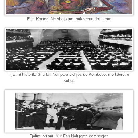
Faik Konica: Ne shqiptaret nuk veme dot mend
Fjalimi historik: Si u tall Noli para Lidhjes se Kombeve, me lideret e
kohes
Fjalimi brilant: Kur Fan Noli jepte doreheqjen