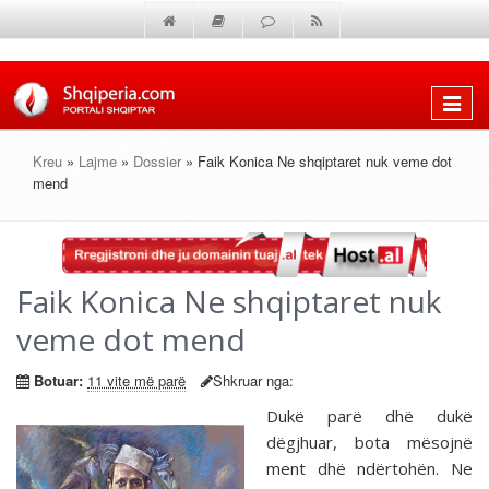
Shfaq
menun
Kreu
»
Lajme
»
Dossier
» Faik Konica Ne shqiptaret nuk veme dot
mend
Faik Konica Ne shqiptaret nuk
veme dot mend
Botuar:
11 vite më parë
Shkruar nga:
Dukë parë dhë dukë
dëgjhuar, bota mësojnë
ment dhë ndërtohën. Ne