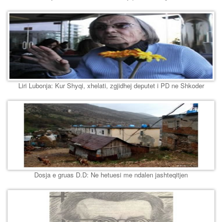
Liri Lubonja: Kur Shyqi, xhelati, zgjidhej deputet i PD ne Shkoder
Dosja e gruas D.D: Ne hetuesi me ndalen jashteqitjen