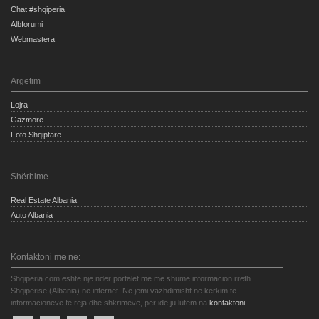
Chat #shqiperia
Albforumi
Webmastera
Argetim
Lojra
Gazmore
Foto Shqiptare
Shërbime
Real Estate Albania
Auto Albania
Kontaktoni me ne:
Shqiperia.com është një ndër portalet me më shumë informacion rreth
Shqipërisë (Albania) në internet. Ne jemi vazhdimisht në kërkim të
informacioneve të reja dhe shkrimeve, për ide ju lutem na
kontaktoni
.