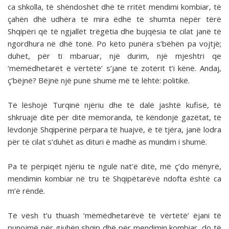
ca shkolla, të shëndoshët dhë të rritët mendimi kombiar, të
çahën dhë udhëra të mira ëdhë të shumta nëpër tërë
Shqipëri që të ngjallët trëgëtia dhe bujqësia të cilat janë të
ngordhura në dhë tonë. Po këto punëra s’bëhën pa vojtjë;
duhet, për ti mbaruar, një durim, një mjeshtri qe
‘mëmëdhetarët ë vërtëtë’ s’janë të zotërit t’i kënë. Andaj,
ç’bëjnë? Bëjnë një punë shumë më të lëhtë: politikë.
Të lëshojë Turqinë njëriu dhe të dalë jashtë kufisë, të
shkruajë ditë për ditë mëmoranda, të këndonjë gazëtat, të
lëvdonjë Shqipërinë përpara të huajvë, ë të tjëra, janë lodra
për të cilat s’duhët as dituri ë madhë as mundim i shumë.
Pa të përpiqët njëriu të ngulë nat’ë ditë, më ç’do mënyrë,
mendimin kombiar në tru të Shqipëtarëvë ndofta është ca
m’ë rëndë.
Të vësh t’u thuash ‘mëmëdhetarëvë të vërtëtë’ ëjani të
punojmë për gjuhën shqip dhë për mendimin kombiar, do të