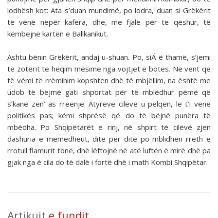
lodhësh kot: Ata s’duan mundimë, po lodra, duan si Grëkërit
të vënë nëpër kafëra, dhe, me fjalë për të qëshur, të
këmbejnë kartën e Ballkanikut.
Ashtu bënin Grëkërit, andaj u-shuan. Po, siÄ ë thamë, s’jemi
të zotërit të hëqim mësimë nga vojtjet ë botës. Në vent që
të vëmi të rrëmihim kopshten dhë të mbjëllim, na është me
udob të bëjmë gati shportat për të mblëdhur pëmë që
s’kanë zen’ as rrëënjë. Atyrëvë cilëvë u pëlqën, le t’i vënë
politikës pas; këmi shprësë që do të bëjnë punëra të
mbëdha. Po Shqipëtarët e rinj, në shpirt të cilëvë zjen
dashuria ë mëmëdhëut, ditë për ditë po mblidhën rrëth ë
rrotull flamurit tonë, dhë lëftojnë në atë luftën ë mirë dhë pa
gjak nga ë cila do të dalë i fortë dhë i math Kombi Shqipëtar.
Artikujt
e fundit