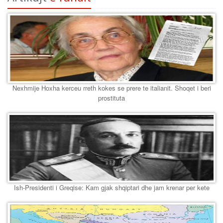
Nexhmije Hoxha kerceu rreth kokes se prere te italianit. Shoqet i beri
prostituta
Ish-Presidenti i Greqise: Kam gjak shqiptari dhe jam krenar per kete