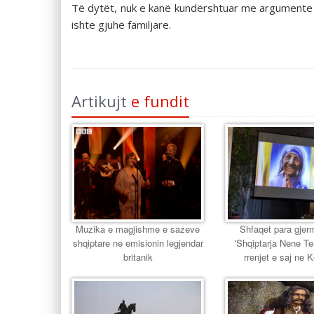
Të dytët, nuk e kanë kundërshtuar me argumente po
ishte gjuhë familjare.
Artikujt
e fundit
Muzika e magjishme e sazeve
Shfaqet para gjer
shqiptare ne emisionin legjendar
'Shqiptarja Nene T
britanik
rrenjet e saj ne 