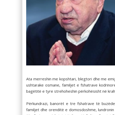
Ata merreshin me kopshtari, blegtori dhe me emig
ushtarake osmane, familjet e fshatrave kodrino
bagëtitë e tyre strehoheshin përkohësisht në krah
Përkundrazi, banorët e tre fshatrave të buzëde
familjet dhe orenditë e domosdoshme, lundronin 