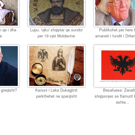
n qe i dha
Lupu, 'ujku' shqiptar qe sundoi
Publikohet per here 
se
per 19 vjet Moldavine
amaneti i fundit i Driter
 greqisht?
Kanuni i Leke Dukagjinit
Besafuese: Zanafi
perkthehet ne spanjisht
shqiponjes se flamurit
eshte...