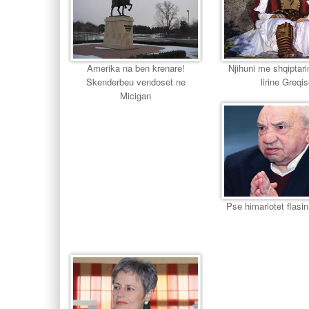
Amerika na ben krenare!
Njihuni me shqiptari
Skenderbeu vendoset ne
lirine Greqi
Micigan
Pse himariotet flasin