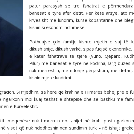
patur parasysh se tre fshatrat e përmendura
banesat e tyre afër detit. Për këtë arsye, ato m
kryesisht me lundrim, kurse kopshtarinë dhe bleg
kishin si ekonomi ndihmëse.
Pothuajse çdo familje kishte mjetin e saj të lu
dikush anije, dikush varkë, sipas fuqisë ekonomike.
e katër fshatrave të tjerë (Vuno, Qeparo, Kud
Pilur) me banesat e tyre në kodrina, larg buzës s
nuk merreshin, me ndonjë përjashtim, me detari,
kishin mjete lundrimi.
racion. Si rrjedhim, sa herë që krahina e Himarës bëhej pre e f
re ngarkonin mbi kuaj teshat e shtëpisë dhe së bashku me fami
inën e Kurveleshit.
tit, meqenëse nuk i merrnin dot anijet në krah, pasi ngarkoni
në viset që nuk ndodheshin nën sundimin turk – në ishujt greke