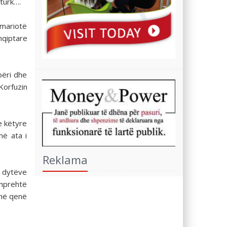
 turk….
imariotë
hqiptare
përi dhe
Korfuzin
e këtyre
në ata i
Reklama
e dytëve
 mprehtë
anë qenë