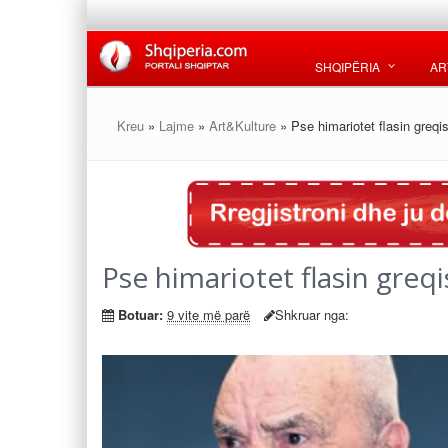
SHQIPËRIA
AR
Kreu
»
Lajme
»
Art&Kulture
» Pse himariotet flasin greqi
Pse himariotet flasin greqi
Botuar:
9 vite më parë
Shkruar nga: