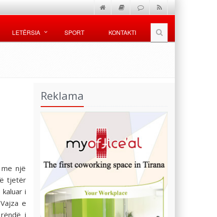
LETËRSIA
SPORT
KONTAKTI
Reklama
t me një
ë tjetër
 kaluar i
 Vajza e
 rëndë i