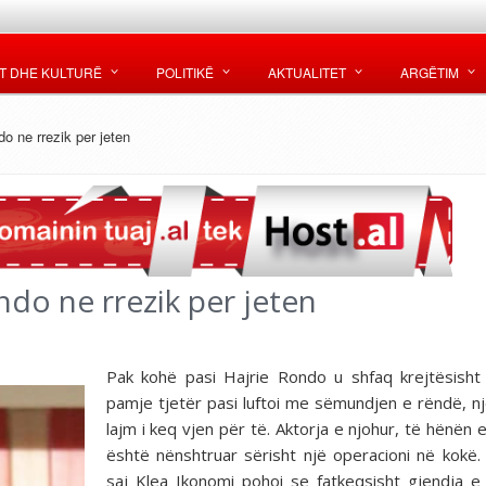
T DHE KULTURË
POLITIKË
AKTUALITET
ARGËTIM
o ne rrezik per jeten
ndo ne rrezik per jeten
Pak kohë pasi Hajrie Rondo u shfaq krejtësish
pamje tjetër pasi luftoi me sëmundjen e rëndë, nj
lajm i keq vjen për të. Aktorja e njohur, të hënën e
është nënshtruar sërisht një operacioni në kokë.
saj Klea Ikonomi pohoi se fatkeqsisht gjendja e