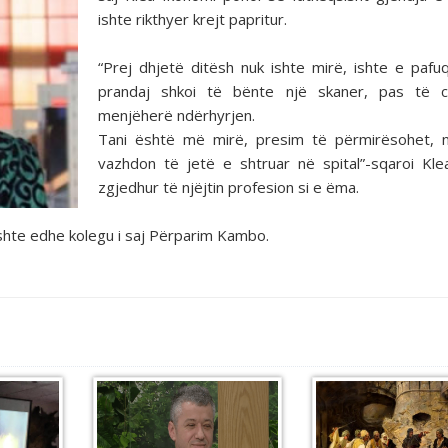
ishte rikthyer krejt papritur.
“Prej dhjetë ditësh nuk ishte mirë, ishte e pafu
prandaj shkoi të bënte një skaner, pas të cil
menjëherë ndërhyrjen.
Tani është më mirë, presim të përmirësohet, 
vazhdon të jetë e shtruar në spital”-sqaroi Kl
zgjedhur të njëjtin profesion si e ëma.
 ishte edhe kolegu i saj Përparim Kambo.