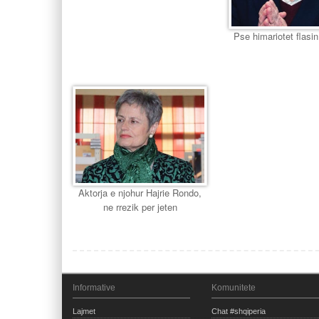
Pse himariotet flasin
Aktorja e njohur Hajrie Rondo,
ne rrezik per jeten
Informative
Komunitete
Lajmet
Chat #shqiperia