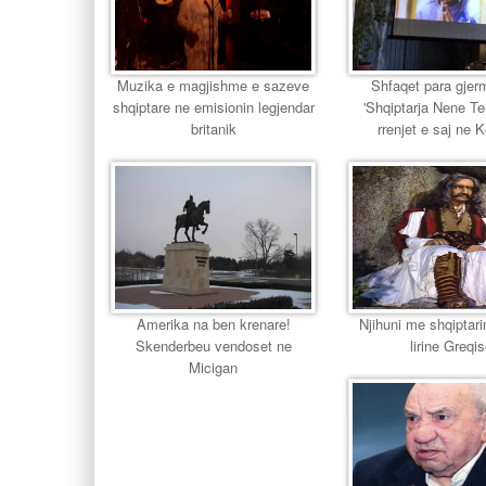
Muzika e magjishme e sazeve
Shfaqet para gjer
shqiptare ne emisionin legjendar
'Shqiptarja Nene T
britanik
rrenjet e saj ne 
Amerika na ben krenare!
Njihuni me shqiptari
Skenderbeu vendoset ne
lirine Greqi
Micigan