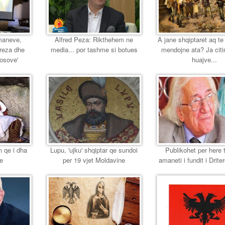
maneve,
Alfred Peza: Rikthehem ne
A jane shqiptaret aq te
ereza dhe
media... por tashme si botues
mendojne ata? Ja citi
Kosove'
huajve...
n qe i dha
Lupu, 'ujku' shqiptar qe sundoi
Publikohet per here 
se
per 19 vjet Moldavine
amaneti i fundit i Driter