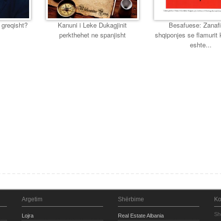
 greqisht?
Kanuni i Leke Dukagjinit
Besafuese: Zanafi
perkthehet ne spanjisht
shqiponjes se flamurit
eshte...
Argetim
Shërbime
Ko
Sh
Lojra
Real Estate Albania