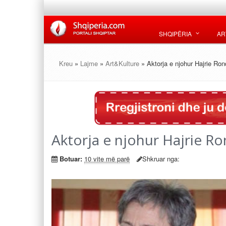
SHQIPËRIA
AR
Kreu
»
Lajme
»
Art&Kulture
» Aktorja e njohur Hajrie Rond
Aktorja e njohur Hajrie Ro
Botuar:
10 vite më parë
Shkruar nga: