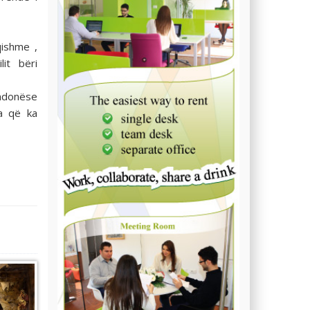
qishme ,
it bëri
ndonëse
ea që ka