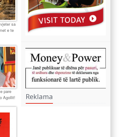
 vjeter sa
met e te
te pare
Reklama
o Agollit!