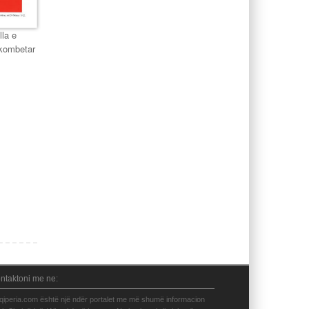
lla e
 kombetar
ntaktoni me ne:
qiperia.com është një ndër portalet me më shumë informacion