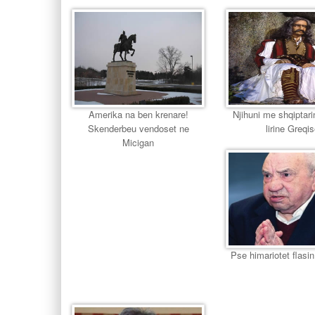
Amerika na ben krenare!
Njihuni me shqiptari
Skenderbeu vendoset ne
lirine Greqi
Micigan
Pse himariotet flasin