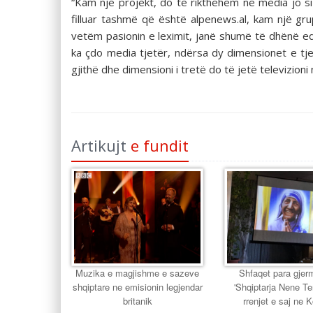
“Kam një projekt, do të rikthehem në media jo si
filluar tashmë që është alpenews.al, kam një g
vetëm pasionin e leximit, janë shumë të dhënë ed
ka çdo media tjetër, ndërsa dy dimensionet e tjer
gjithë dhe dimensioni i tretë do të jetë televizion
Artikujt
e fundit
Muzika e magjishme e sazeve
Shfaqet para gjer
shqiptare ne emisionin legjendar
'Shqiptarja Nene T
britanik
rrenjet e saj ne 