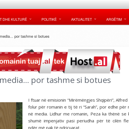
T DHE KULTURË
POLITIKË
AKTUALITET
ARGËTIM
edia... por tashme si botues
media... por tashme si botues
I ftuar në emisionin “Mirëmëngjes Shqipëri”, Alfred
folur për romanin e tij të ri “Sarah”, por edhe për 
në media. Lidhur me romanin, Peza ka thënë se
shumë impenjativ pasi periudha për të cilën fl
ndër më pak të ndriçuarat.