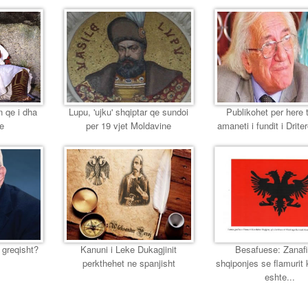
n qe i dha
Lupu, 'ujku' shqiptar qe sundoi
Publikohet per here 
se
per 19 vjet Moldavine
amaneti i fundit i Driter
 greqisht?
Kanuni i Leke Dukagjinit
Besafuese: Zanafi
perkthehet ne spanjisht
shqiponjes se flamurit
eshte...