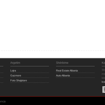
Argetim
Shërbime
Ko
Sh
Lojra
Real Estate Albania
rr
Gazmore
Auto Albania
kë
Foto Shqiptare
ko
enca