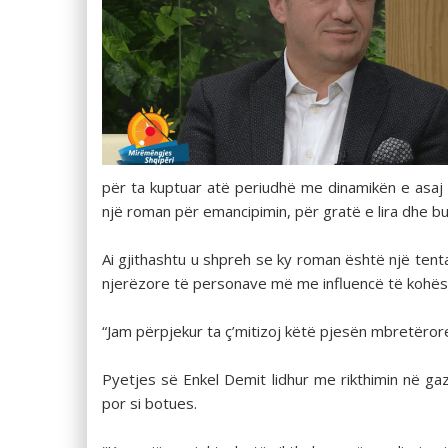
për ta kuptuar atë periudhë me dinamikën e asaj 
një roman për emancipimin, për gratë e lira dhe bu
Ai gjithashtu u shpreh se ky roman është një tent
njerëzore të personave më me influencë të kohës
“Jam përpjekur ta ç’mitizoj këtë pjesën mbretëro
Pyetjes së Enkel Demit lidhur me rikthimin në gaz
por si botues.