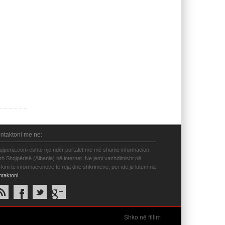
ntaktoni me ne:
qiperia.com është një ndër portalet me më shumë informacion
eth Shqipërisë (Albania) në internet. Ne jemi vazhdimisht në
rkim të informacioneve të reja dhe shkrimeve, për ide ju lutem na
ntaktoni
.
Shko në fillim