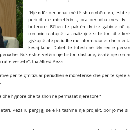
“Një ndër periudhat më të shtrembëruara, është p
periudha e mbretërimit, pra periudha mes dy l
botërore. Bëhen të paktën dy-tre gabime në qa
romanin tentojnë ta analizojnë si histori dhe kër
gjykojnë atë periudhë me informacionet dhe mental
kësaj kohe. Duhet të futesh në lëkurën e pers
periudhe. Nuk është vetëm një histori dashurie, është një roman 
rrat e vërtetë”, tha Alfred Peza.
ativë për të ç’mitizuar periudhën e mbretërisë dhe për të sjellë 
.
re dhe hyjnore dhe ta shoh në përmasat njerëzore.”
etari, Peza iu përgjigj se e ka tashmë një projekt, por jo më si