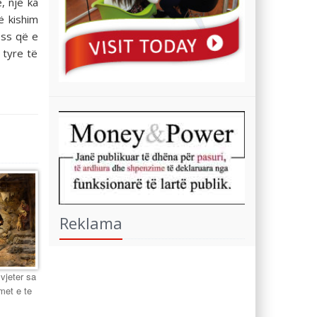
, një ka
ë kishim
ess që e
 tyre të
Reklama
 vjeter sa
met e te