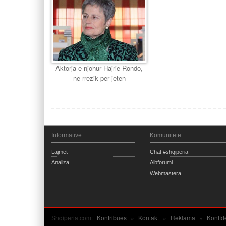
Aktorja e njohur Hajrie Rondo,
ne rrezik per jeten
Informative
Komunitete
Lajmet
Chat #shqiperia
Analiza
Albforumi
Webmastera
Shqiperia.com:
Kontribues
»
Kontakt
»
Reklama
»
Konfid