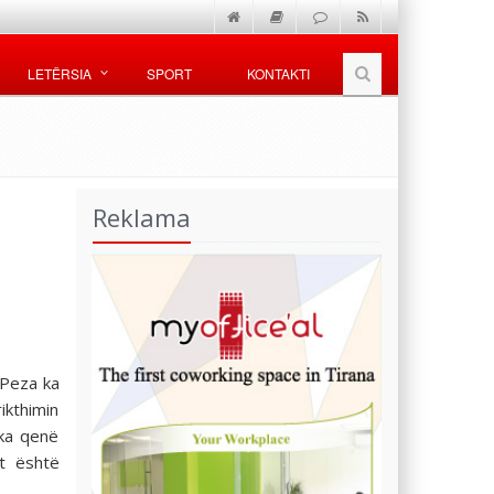
LETËRSIA
SPORT
KONTAKTI
Reklama
 Peza ka
rikthimin
 ka qenë
et është