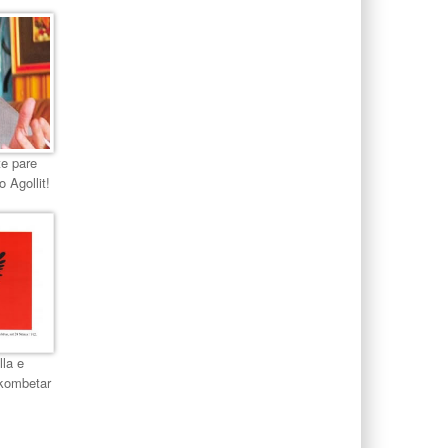
te pare
o Agollit!
lla e
 kombetar