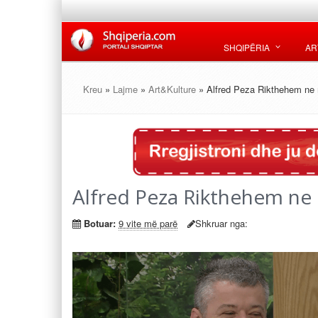
SHQIPËRIA
AR
Kreu
»
Lajme
»
Art&Kulture
» Alfred Peza Rikthehem ne m
Alfred Peza Rikthehem ne 
Botuar:
9 vite më parë
Shkruar nga: