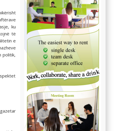
ikërisht
uftërave
sje, ku
kojnë të
itetin e
onazheve
politik,
aspektet
 gazetar