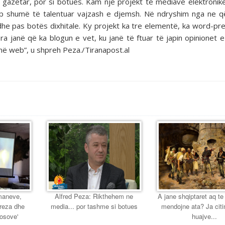
 gazetar, por si botues. Kam një projekt të mediave elektronike
rup shumë të talentuar vajzash e djemsh. Në ndryshim nga ne q
he pas botës dixhitale. Ky projekt ka tre elementë, ka word-pr
a janë që ka blogun e vet, ku janë të ftuar të japin opinionet e
i në web”, u shpreh Peza./Tiranapost.al
maneve,
Alfred Peza: Rikthehem ne
A jane shqiptaret aq te
ereza dhe
media... por tashme si botues
mendojne ata? Ja citi
Kosove'
huajve...