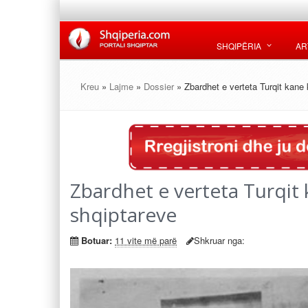
SHQIPËRIA
AR
Kreu
»
Lajme
»
Dossier
» Zbardhet e verteta Turqit kane 
Zbardhet e verteta Turqit k
shqiptareve
Botuar:
11 vite më parë
Shkruar nga: