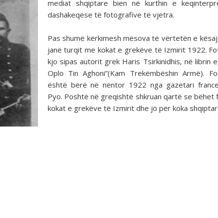
mediat shqiptare bien në kurthin e keqinterpr
dashakeqëse të fotografive të vjetra.
Pas shumë kërkimesh mësova të vërtetën e kësaj
janë turqit me kokat e grekëve të Izmirit 1922. Fo
kjo sipas autorit grek Haris Tsirkinidhis, në librin e
Oplo Tin Aghoni”(Kam Trekëmbëshin Armë). Fot
është bërë në nëntor 1922 nga gazetari franc
Pyo. Poshtë në greqishtë shkruan qartë se bëhet f
kokat e grekëve të Izmirit dhe jo për koka shqiptar