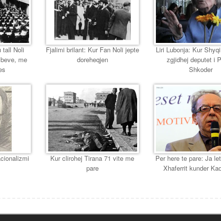
 tall Noli
Fjalimi brilant: Kur Fan Noli jepte
Liri Lubonja: Kur Shyqi,
mbeve, me
doreheqjen
zgjidhej deputet i 
es
Shkoder
cionalizmi
Kur clirohej Tirana 71 vite me
Per here te pare: Ja let
pare
Xhaferrit kunder Ka