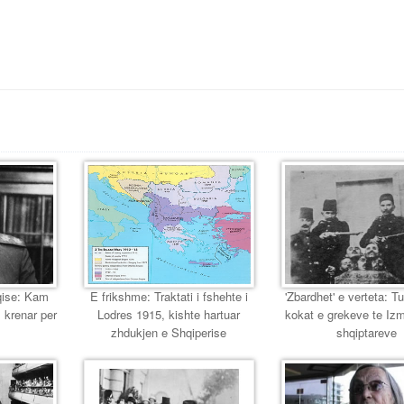
eqise: Kam
E frikshme: Traktati i fshehte i
'Zbardhet' e verteta: T
 krenar per
Lodres 1915, kishte hartuar
kokat e grekeve te Izmir
zhdukjen e Shqiperise
shqiptareve