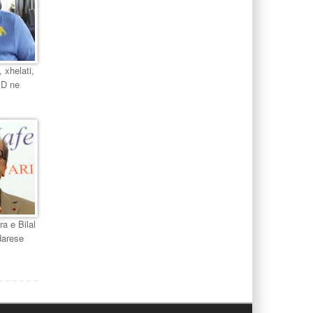
 xhelati,
PD ne
ra e Bilal
darese