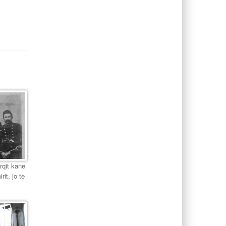
urqit kane
it, jo te