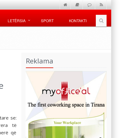
LETËRSIA
SPORT
KONTAKTI
Reklama
e
tare se:
era të
herë që