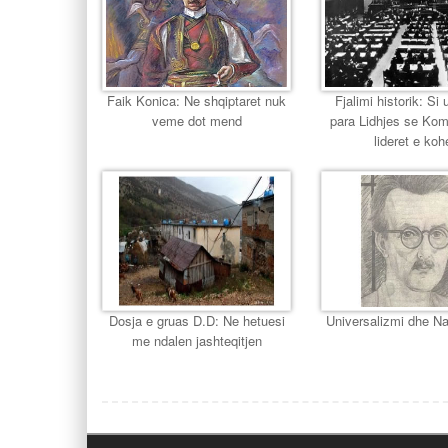
Faik Konica: Ne shqiptaret nuk
Fjalimi historik: Si u
veme dot mend
para Lidhjes se Ko
lideret e koh
Dosja e gruas D.D: Ne hetuesi
Universalizmi dhe Na
me ndalen jashteqitjen