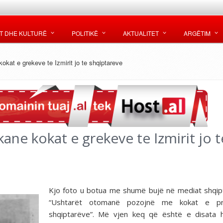
T DHE KULTURË
POLITIKË
AKTUALITET
ARGËTIM
kokat e grekeve te Izmirit jo te shqiptareve
ane kokat e grekeve te Izmirit jo t
Kjo foto u botua me shumë bujë në mediat shqip
“Ushtarët otomanë pozojnë me kokat e pr
shqiptarëve”. Më vjen keq që është e disata 