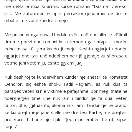
më deklaroi mua si armik, kurse romanin “Dasma” vlerësoi
lart. Me autoritetin e tij ai përcaktoi qëndrimin që do të
mbahej më vonë kundrejt meje.
Më pushuan nga puna. U ndalua vënia në qarkullim e vëllimit
tim me poezi dhe romani im u tërhoq nga shtypi. U morën
edhe masa të tjera kundrejt meje. Kështu ngjarjet ndoqën
ngjarjet dhe tani unë ndodhem në një gjendje ku shpresa e
vetme jeni vetëm ju, është gjykimi juaj.
Nuk dëshiroj të kundërvihem kundër një anëtari të Komitetit
Qendror, siç është shoku Fadil Paçrami, as nuk dua ta
paraqes veten si një viktimë e pafajshme, por megjithatë në
ndërgjegjen time unë nuk jam i bindur që ta quaj veten
fajtor, dhe, gjithashtu, akoma nuk jam i bindur që të pranoj
se kundrejt meje janë sjellë më drejtësi Partie, me drejtësi
proletare. I thonë një fjale: “Jepja pëllëmbën tjetrit, sipas
faqes”.