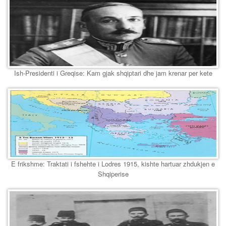
Ish-Presidenti i Greqise: Kam gjak shqiptari dhe jam krenar per kete
E frikshme: Traktati i fshehte i Lodres 1915, kishte hartuar zhdukjen e
Shqiperise