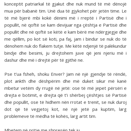
konceptit patriarkal të gjakut dhe nuk mund të më dënojë
mua për babanë tim. Unë dua të gjykohet për jetën time. Le
të më bjerë mbi kokë dënimi më i rreptë i Partisë dhe i
popullit, në qoftë se kam devijuar nga çështja e Partisë dhe
popullit dhe në qoftë se këtë e kam bërë me ndërgjegje dhe
me qëllim, po kot së koti, pa faj, jam i bindur se nuk do të
dënohem nuk do flakem tutje. Me këtë ndjenjë të palëkundur
bindje dhe besimi, ju drejtohem juve që jeni njeriu më i
dashur dhe më i drejtë për të gjithë ne.
Pse t’ua fsheh, shoku Enver? Jam në një gjendje të rëndë,
plot ankth dhe dëshpërim dhe më duket sikur më kanë
mbetur vetëm dy rrugë në jetë: ose të më jepet përsëri e
drejta e botimit, e drejta që t’i shërbej çështjes së Partisë
dhe popullit, ose të hidhem nën rrotat e trenit, se nuk duroj
dot që të vegjetoj kot, në një jetë pa kuptim, larg
problemeve të mëdha të kohës, larg artit tim.
Mbetem në pritje me shpresën tek ju.