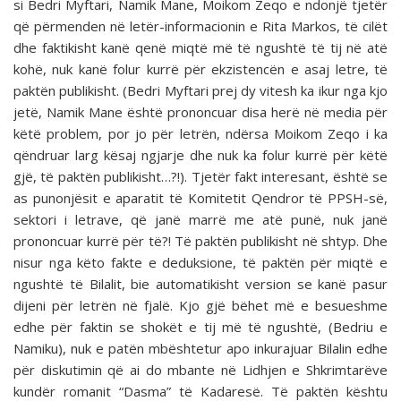
si Bedri Myftari, Namik Mane, Moikom Zeqo e ndonjë tjetër
që përmenden në letër-informacionin e Rita Markos, të cilët
dhe faktikisht kanë qenë miqtë më të ngushtë të tij në atë
kohë, nuk kanë folur kurrë për ekzistencën e asaj letre, të
paktën publikisht. (Bedri Myftari prej dy vitesh ka ikur nga kjo
jetë, Namik Mane është prononcuar disa herë në media për
këtë problem, por jo për letrën, ndërsa Moikom Zeqo i ka
qëndruar larg kësaj ngjarje dhe nuk ka folur kurrë për këtë
gjë, të paktën publikisht…?!). Tjetër fakt interesant, është se
as punonjësit e aparatit të Komitetit Qendror të PPSH-së,
sektori i letrave, që janë marrë me atë punë, nuk janë
prononcuar kurrë për të?! Të paktën publikisht në shtyp. Dhe
nisur nga këto fakte e deduksione, të paktën për miqtë e
ngushtë të Bilalit, bie automatikisht version se kanë pasur
dijeni për letrën në fjalë. Kjo gjë bëhet më e besueshme
edhe për faktin se shokët e tij më të ngushtë, (Bedriu e
Namiku), nuk e patën mbështetur apo inkurajuar Bilalin edhe
për diskutimin që ai do mbante në Lidhjen e Shkrimtarëve
kundër romanit “Dasma” të Kadaresë. Të paktën kështu