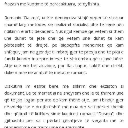
frazash me kuptime të paracaktuara, të dyfishta.
Romanin “Dasma”, unë e denoncova si një vepër të shkruar
shumë larg metodës së realizmit socialist dhe të rënë nën
ndikimin e artit dekadent. Nuk ngul këmbë që vetëm si them
unë duhet të jetë dhe që vetëm unë duhet të kem
plotësisht të drejtë, po sidoqoftë mendimet që kam
shfaqur, jam në gjendje t’i mbroj gjer te presja dhe te pika e
fundit kundër interpretimeve të shtrembra që u janë bërë.
Atje unë nuk bej aluzione, por flas hapur, saktë dhe direkt,
duke marrë në analizë të metat e romanit.
Diskutimi im është bërë me shkrim dhe ekziston si
dokument. Le të merret ai në shqyrtim dhe le të thirrem unë
që të jap llogari për ato që kam thënë atje. Jam i bindur gjer
në vdekje se e drejta është me mua për sa i përket thelbit
dhe qëllimit të kritikës sime kundrejt romanit “Dasma”, dhe
gjithashtu për sa i përket çështjeve të veçanta më të
rëndësishme që trajtoj unë në atë kritikë.