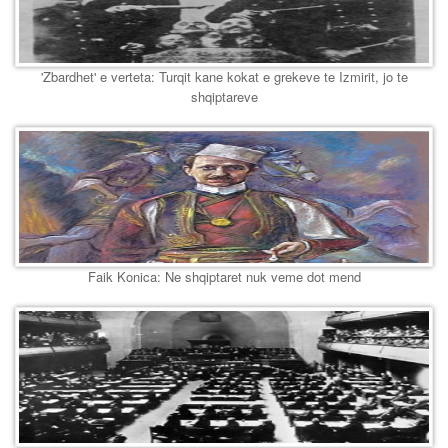
'Zbardhet' e verteta: Turqit kane kokat e grekeve te Izmirit, jo te
shqiptareve
Faik Konica: Ne shqiptaret nuk veme dot mend