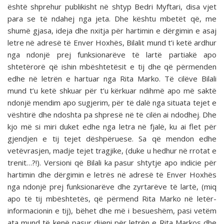
është shprehur publikisht në shtyp Bedri Myftari, disa vjet
para se të ndahej nga jeta. Dhe kështu mbetët që, me
shumë gjasa, ideja dhe nxitja për hartimin e dërgimin e asaj
letre në adresë të Enver Hoxhës, Bilalit mund t’i ketë ardhur
nga ndonjë prej funksionarëve të lartë partiakë apo
shtetërorë që ishin mbështetësit e tij dhe që përmenden
edhe në letrën e hartuar nga Rita Marko. Të cilëve Bilali
mund t’u ketë shkuar për t’u kërkuar ndihmë apo më saktë
ndonjë mendim apo sugjerim, për të dalë nga situata tejet e
vështirë dhe ndoshta pa shpresë në të cilën ai ndodhej. Dhe
kjo më si miri duket edhe nga letra në fjalë, ku ai flet për
gjendjen e tij tejet dëshpëruese. Sa që mendon edhe
vetëvrasjen, madje tejet tragjike, (duke u hedhur në rrotat e
trenit…?!). Versioni që Bilali ka pasur shtytje apo indicie për
hartimin dhe dërgimin e letrës në adresë të Enver Hoxhës
nga ndonjë prej funksionarëve dhe zyrtarëve të lartë, (miq
apo të tij mbështetës, që përmend Rita Marko në letër-
informacionin e tij), bëhet dhe më i besueshëm, pasi vetëm
ata mund të kenë pasur dijeni për letrën e Rita Markos dhe