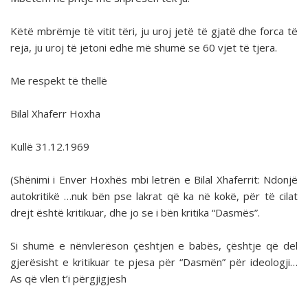
Këtë mbrëmje të vitit tëri, ju uroj jetë të gjatë dhe forca të
reja, ju uroj të jetoni edhe më shumë se 60 vjet të tjera.
Me respekt të thellë
Bilal Xhaferr Hoxha
Kullë 31.12.1969
(Shënimi i Enver Hoxhës mbi letrën e Bilal Xhaferrit: Ndonjë
autokritikë …nuk bën pse lakrat që ka në kokë, për të cilat
drejt është kritikuar, dhe jo se i bën kritika “Dasmës”.
Si shumë e nënvlerëson çështjen e babës, çështje që del
gjerësisht e kritikuar te pjesa për “Dasmën” për ideologji…
As që vlen t’i përgjigjesh