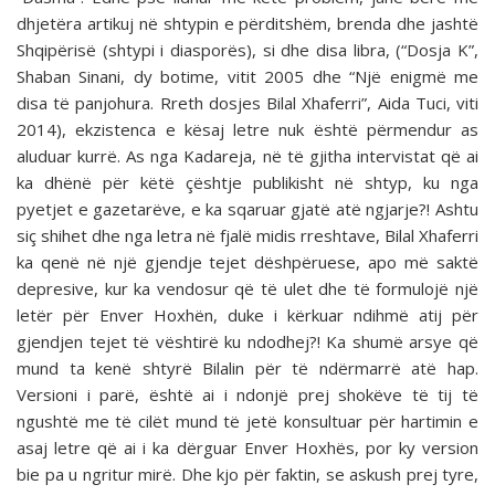
dhjetëra artikuj në shtypin e përditshëm, brenda dhe jashtë
Shqipërisë (shtypi i diasporës), si dhe disa libra, (“Dosja K”,
Shaban Sinani, dy botime, vitit 2005 dhe “Një enigmë me
disa të panjohura. Rreth dosjes Bilal Xhaferri”, Aida Tuci, viti
2014), ekzistenca e kësaj letre nuk është përmendur as
aluduar kurrë. As nga Kadareja, në të gjitha intervistat që ai
ka dhënë për këtë çështje publikisht në shtyp, ku nga
pyetjet e gazetarëve, e ka sqaruar gjatë atë ngjarje?! Ashtu
siç shihet dhe nga letra në fjalë midis rreshtave, Bilal Xhaferri
ka qenë në një gjendje tejet dëshpëruese, apo më saktë
depresive, kur ka vendosur që të ulet dhe të formulojë një
letër për Enver Hoxhën, duke i kërkuar ndihmë atij për
gjendjen tejet të vështirë ku ndodhej?! Ka shumë arsye që
mund ta kenë shtyrë Bilalin për të ndërmarrë atë hap.
Versioni i parë, është ai i ndonjë prej shokëve të tij të
ngushtë me të cilët mund të jetë konsultuar për hartimin e
asaj letre që ai i ka dërguar Enver Hoxhës, por ky version
bie pa u ngritur mirë. Dhe kjo për faktin, se askush prej tyre,