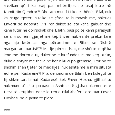
rrezikun që i kanosej pas mbërritjes së asaj letre në
Komitetin Qendror?! Dhe ata mund t’i kenë thënë: “Bilal, nuk
ka rrugë tjetër, nuk ke se çfarë të humbash më, shkruaji
Enverit se ndoshta….”?! Por duket se ata kanë gabuar dhe
kanë futur në qorrsokak dhe Bilalin, pasi po të kemi parasysh
se si rrodhën ngjarjet më tej, Enveri nuk është prekur fare
nga ajo letër…as nga përbetimet e Bilalit se “është
margaritar i partisë”?! Madje përkundrazi, me shënimin që ka
lënë me dorën e tij, duket se e ka “fundosur” më keq Bilalin,
duke e shtyrë me thellë në honin ku ai po gremisej. Por po të
shohim anën tjetër të medaljes, nuk është me e mirë situata
edhe për Kadarenë?! Pra; denoncimi që Bilali i bën kolegut të
tij shkrimtar, Ismail Kadaresë, tek Enver Hoxha, gjithashtu
nuk mund të ishte pa pasoja. Ashtu si të gjitha dokumentet e
tjera të këtij libri, edhe letrën e Bilal Xhaferit drejtuar Enver
Hoxhës, po e japim të plotë.
***