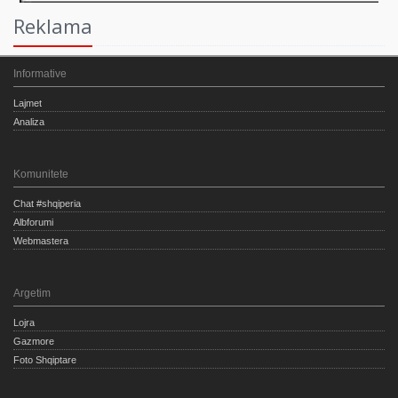
Reklama
Informative
Lajmet
Analiza
Komunitete
Chat #shqiperia
Albforumi
Webmastera
Argetim
Lojra
Gazmore
Foto Shqiptare