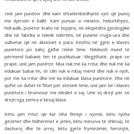
Unë jam punëtor dhe kam shtatëmbëdhjetë vjet që punoj
me djersën e ballit. Kam punuar si minator, hekurkthyes,
hidraulik, punëtor krahu në bujqësi, në ekspedita gjeologjike
dhe në fabrika si teknik ndërtimi, në punime rruga–ura dhe
vullnetar që në aksionet e para. Kështu në gjirin e klasës
punëtore po kaloj gjithë rininë time. Ndokush mund të
përmend babanë tim të pushkatuar. Megjithatë, prapë se
prapë, unë jam punëtor. Mua nuk më ka rritur dhe nuk më ka
edukuar babai im, të cilin nuk e mbaj mënd dhe nuk e njoh,
por më ka rritur dhe më ka edukuar klasa punëtore. Dhe në
qoftë se duhet të flitet për atësinë time, unë jam bir i klasës
punëtore i brumosur me idealet e saj. Unë vij drejt për së
drejti nga zemra e kësaj klase.
Këtu jam rritur që kur isha fëmijë i njomë, këtu njoha
gëzimet dhe hidhërimet e jetës, këtu mësova të shkruaj, të
dashuroj dhe të urrej, këtu gjeta frymëzimin, heronjtë,