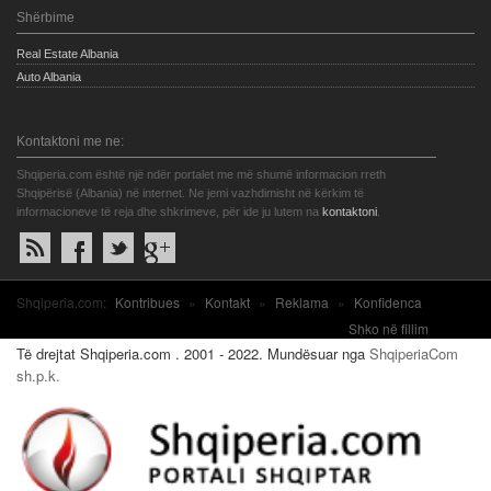
Shërbime
Real Estate Albania
Auto Albania
Kontaktoni me ne:
Shqiperia.com është një ndër portalet me më shumë informacion rreth
Shqipërisë (Albania) në internet. Ne jemi vazhdimisht në kërkim të
informacioneve të reja dhe shkrimeve, për ide ju lutem na
kontaktoni
.
Shqiperia.com:
Kontribues
»
Kontakt
»
Reklama
»
Konfidenca
Shko në fillim
Të drejtat Shqiperia.com . 2001 - 2022. Mundësuar nga
ShqiperiaCom
sh.p.k.