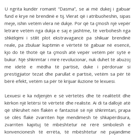
U ngrita kundër romanit “Dasma”, se ai më dukej i gabuar
fund e krye në brendinë e tij. Vlerat që i atribuoheshin, sipas
meje, ishin vetëm vlera në dukje. Por që ta çmosh një vepër
letrare vetëm nga dukja e saj e jashtme, të verbohesh nga
shkëlqimi i stilit plot ekstravagancë pa shikuar brendinë
reale, pa zbuluar kuptimin e vërtetë të gabuar në esencë,
kjo do të thotë që ta çmosh atë vepër vetëm për sytë e
bukur. Një shkrimtar i mirë revolucionar, nuk duhet të abuzoj
me idetë e mëdha të partisë, duke i përdoruar si
prestigjiator tezat dhe parullat e partisë, vetëm sa për të
bërë efekt, vetëm sa për të krijuar iluzione te lexuesi.
Lexuesi e ka ndjenjën e së vërtetës dhe të realitetit dhe
kërkon një letërsi të vërtetë dhe realiste. Ai di ta dallojë atë
që shkruhet nën flakën e fantazisë së një shkrimtari, prapa
së cilës flakë zvarriten hije mendimesh të shkapërdisura,
zvarriten kapituj të mbështetur në rërë simbolesh e
konvencionesh të errëta, të mbështetur në pajandime