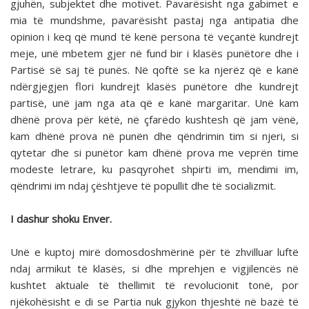
gjuhën, subjektet dhe motivet. Pavarësisht nga gabimet e
mia të mundshme, pavarësisht pastaj nga antipatia dhe
opinion i keq që mund të kenë persona të veçantë kundrejt
meje, unë mbetem gjer në fund bir i klasës punëtore dhe i
Partisë së saj të punës. Në qoftë se ka njerëz që e kanë
ndërgjegjen flori kundrejt klasës punëtore dhe kundrejt
partisë, unë jam nga ata që e kanë margaritar. Unë kam
dhënë prova për këtë, në çfarëdo kushtesh që jam vënë,
kam dhënë prova në punën dhe qëndrimin tim si njeri, si
qytetar dhe si punëtor kam dhënë prova me veprën time
modeste letrare, ku pasqyrohet shpirti im, mendimi im,
qëndrimi im ndaj çështjeve të popullit dhe të socializmit.
I dashur shoku Enver.
Unë e kuptoj mirë domosdoshmërinë për të zhvilluar luftë
ndaj armikut të klasës, si dhe mprehjen e vigjilencës në
kushtet aktuale të thellimit të revolucionit tonë, por
njëkohësisht e di se Partia nuk gjykon thjeshtë në bazë të