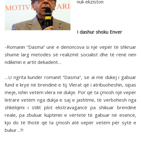
nuk ekziston
I dashur shoku Enver
-Romanin “Dasma” unë e denoncova si një vepër të shkruar
shumë larg metodës së realizmit socialist dhe të rënë nën
ndikimin e artit dekadent…
…U ngrita kundër romanit “Dasma”, se ai më dukej i gabuar
fund e krye në brendinë e tij. Vlerat që i atribuoheshin, sipas
meje, ishin vetëm vlera në dukje. Por që ta çmosh një vepër
letrare vetëm nga dukja e saj e jashtme, të verbohesh nga
shkëlqimi i stilit plot ekstravagancë pa shikuar brendinë
reale, pa zbuluar kuptimin e vërtetë të gabuar në esencë,
kjo do të thotë që ta çmosh atë vepër vetëm për sytë e
bukur…?!