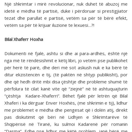
Një shkrimtar i mirë revolucionar, nuk duhet të abuzoj me
idetë e mëdha të partisë, duke i përdoruar si prestigjiator
tezat dhe parullat e partisë, vetëm sa për të bërë efekt,
vetëm sa për të krijuar iluzione te lexuesi…?!
Bilal Xhaferr Hoxha
Dokumenti në fjalë, ashtu si dhe ai para-ardhës, është një
nga më të rëndësishmit e këtij libri, jo vetëm pse publikohet
për herë të parë, dhe deri më sot askush nuk e ka bërë të
ditur ekzistencën e tij, (të paktën në shtyp publikisht), por
dhe që hedh dritë mbi disa çështje dhe probleme shumë të
përfolura të cilat kanë vite që “ziejnë” në të ashtuquajturin
“çështja Kadare-Xhaferri”. Bëhet fjalë për letrën që Bilal
Xhaferi i ka dërguar Enver Hoxhës, (me shkrimin e tij), lidhur
me problemet e mëdha dhe pengesat që i dolën atij, direkt
pas diskutimit që bëri në Lidhjen e Shkrimtarëve të
Shqipërisë në Tiranë, ku sulmoi Kadarenë për romanin
“Dasma”. Edhe pse lidhur me këtë problem, janë bërë me