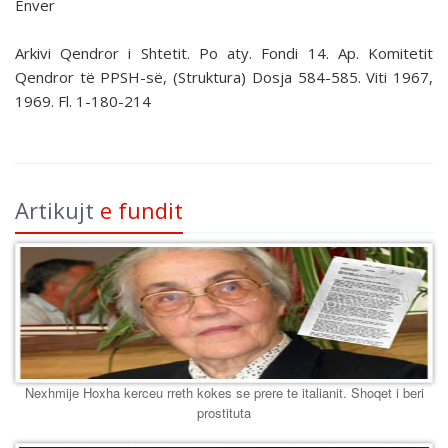
Enver
Arkivi Qendror i Shtetit. Po aty. Fondi 14. Ap. Komitetit
Qendror të PPSH-së, (Struktura) Dosja 584-585. Viti 1967,
1969. Fl. 1-180-214
Artikujt
e fundit
Nexhmije Hoxha kerceu rreth kokes se prere te italianit. Shoqet i beri
prostituta