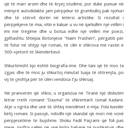
që të marr arsim dhe të kryej studime, por duke punuar në
mënyrë autodidakte jam përpjekur të grumbulloj pak njohuri
dhe të stërvit dorën në letërsi artistike. Si rezultat i
përpjekjeve të mia, vitin e kaluar u vu në qarkullim një vëllim i
imi me tregime dhe u botua edhe një vëllim me poezi,
gjithashtu Shtëpia Botonjëse “Naim Frashëri”, përgatiti për
të futur në shtyp një roman, të cilin e shkrova me rastin e
500-vjetorit të Skënderbeut.
Shkurtimisht kjo është biografia ime. Dhe tani që të mos ta
zgjas dhe të mos ju shkurtoj minutat tuaja të shtrenjta, po
vij te çështja për të cilën vendosa t’ju shkruaj.
Në pranverën që shkoi, u organizua në Tiranë një diskutim
letrar rreth romanit “Dasma” të shkrimtarit Ismail Kadare.
Atje u ngrita dhe unë të shfaq mendimet e mija. Fola kundër
këtij romani. Si pasojë, ndodhi një skandal që mori më vonë
përpjesëtime të bujshme. Shoku Fadil Paçrami që foli pas
meje, njoftoi sallën që unë kisha babanë të pushkatuar dhe