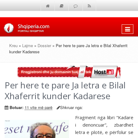
Shfaq
menun
Kreu
»
Lajme
»
Dossier
» Per here te pare Ja letra e Bilal Xhaferrit
kunder Kadarese
Per here te pare Ja letra e Bilal
Xhaferrit kunder Kadarese
Botuar:
11 vite më parë
Shkruar nga:
Fragment nga libri “Kadare
i denoncuar”, zbardhet
letra e plotë, e përfolur se