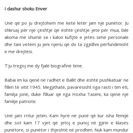
I dashur shoku Enver
Unë që po ju drejtohem me ketë letër jam një punëtor. Ju
shkruaj për një çështje që është çështje jete për mua, bile
akoma më shumë se i kalon kufijtë e jetës sime personale
dhe tani vetëm ju jeni njeriu që do ta zgjidhni përfundimisht
e me drejtësi.
T’ju tregoj me dy fjalë biografinë time.
Babai im ka qenë në radhët e Ballit dhe është pushkatuar ne
fillim të vitit 1945. Megjithatë, pavarësisht nga rasti i tim eti,
familja jonë, duke filluar që nga Hoxha Tasimi, ka qenë një
familje patriote.
Unë jam rritur jetim. Kam hyrë në punë që kur isha fëmijë
dhe sot kam 17 vjet që jetoj e punoj në gjirin e klasës
punëtore, si punëtor i thjeshtë në prodhim. Nuk kam mundur