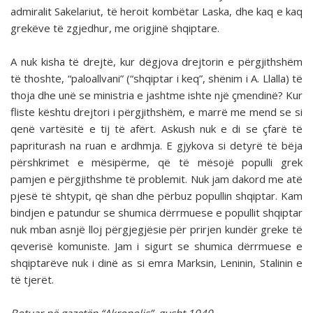
admiralit Sakelariut, të heroit kombëtar Laska, dhe kaq e kaq
grekëve të zgjedhur, me origjinë shqiptare.
A nuk kisha të drejtë, kur dëgjova drejtorin e përgjithshëm
të thoshte, “paloallvani” (“shqiptar i keq”, shënim i A. Llalla) të
thoja dhe unë se ministria e jashtme ishte një çmendinë? Kur
fliste kështu drejtori i përgjithshëm, e marrë me mend se si
qenë vartësitë e tij të afërt. Askush nuk e di se çfarë të
papriturash na ruan e ardhmja. E gjykova si detyrë të bëja
përshkrimet e mësipërme, që të mësojë populli grek
pamjen e përgjithshme të problemit. Nuk jam dakord me atë
pjesë të shtypit, që shan dhe përbuz popullin shqiptar. Kam
bindjen e patundur se shumica dërrmuese e popullit shqiptar
nuk mban asnjë lloj përgjegjësie për prirjen kundër greke të
qeverisë komuniste. Jam i sigurt se shumica dërrmuese e
shqiptarëve nuk i dinë as si emra Marksin, Leninin, Stalinin e
të tjerët.