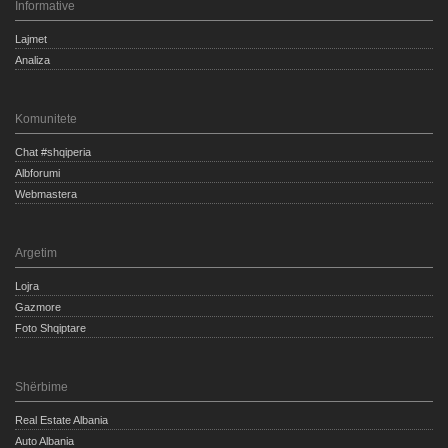
Informative
Lajmet
Analiza
Komunitete
Chat #shqiperia
Albforumi
Webmastera
Argetim
Lojra
Gazmore
Foto Shqiptare
Shërbime
Real Estate Albania
Auto Albania