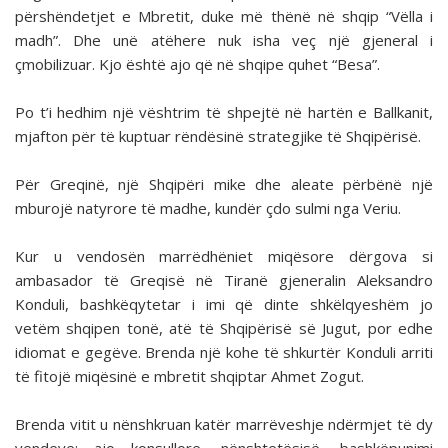
përshëndetjet e Mbretit, duke më thënë në shqip “Vëlla i
madh”. Dhe unë atëhere nuk isha veç një gjeneral i
çmobilizuar. Kjo është ajo që në shqipe quhet “Besa”.
Po t’i hedhim një vështrim të shpejtë në hartën e Ballkanit,
mjafton për të kuptuar rëndësinë strategjike të Shqipërisë.
Për Greqinë, një Shqipëri mike dhe aleate përbënë një
mburojë natyrore të madhe, kundër çdo sulmi nga Veriu.
Kur u vendosën marrëdhëniet miqësore dërgova si
ambasador të Greqisë në Tiranë gjeneralin Aleksandro
Konduli, bashkëqytetar i imi që dinte shkëlqyeshëm jo
vetëm shqipen tonë, atë të Shqipërisë së Jugut, por edhe
idiomat e gegëve. Brenda një kohe të shkurtër Konduli arriti
të fitojë miqësinë e mbretit shqiptar Ahmet Zogut.
Brenda vitit u nënshkruan katër marrëveshje ndërmjet të dy