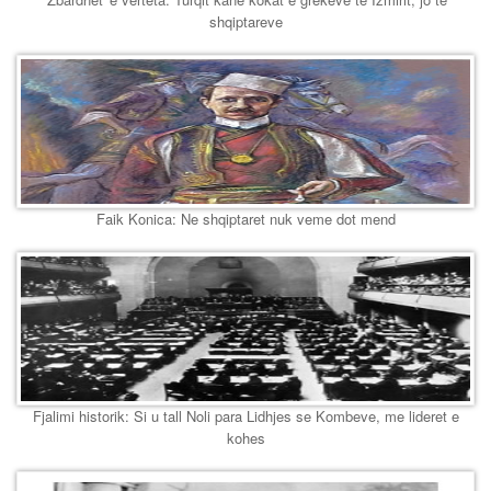
shqiptareve
Faik Konica: Ne shqiptaret nuk veme dot mend
Fjalimi historik: Si u tall Noli para Lidhjes se Kombeve, me lideret e
kohes