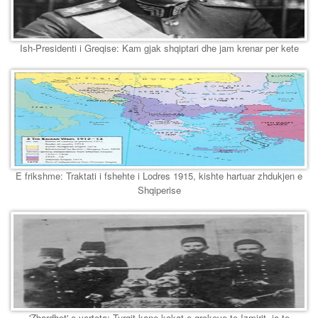
Ish-Presidenti i Greqise: Kam gjak shqiptari dhe jam krenar per kete
E frikshme: Traktati i fshehte i Lodres 1915, kishte hartuar zhdukjen e
Shqiperise
'Zbardhet' e verteta: Turqit kane kokat e grekeve te Izmirit, jo te