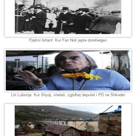
Fjalimi brilant: Kur Fan Noli jepte doreheqjen
Liri Lubonja: Kur Shyqi, xhelati, zgjidhej deputet i PD ne Shkoder