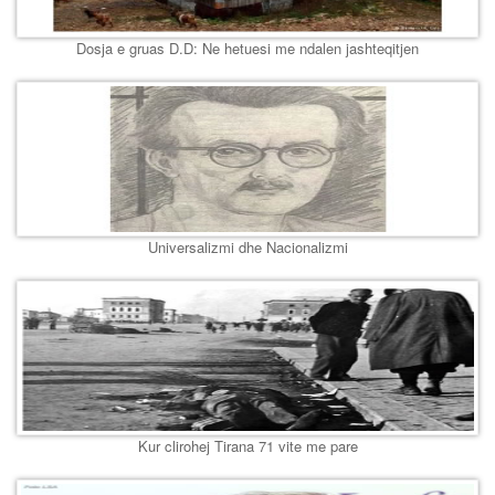
Dosja e gruas D.D: Ne hetuesi me ndalen jashteqitjen
Universalizmi dhe Nacionalizmi
Kur clirohej Tirana 71 vite me pare