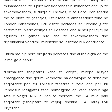
Marrëveshja e Lozanës përcaktonte prerë se shqiptarët
muhamedanë të Epirit konsideroheshin minoritet dhe jo të
shkëmbyeshëm, si turqit e Thrakës, e të tjerë. Për sqarim
më të plotë të çështjes, i telefonova ambasadorit tonë në
Londër Kaklamonos, i cili kishte përfaqësuar Greqinë gjatë
hartimit të Marrëveshjes së Lozanës dhe ai m’u përgjigj pa
ngurrim se çamët nuk janë të shkëmbyeshëm dhe
rrjedhimisht vendimi i ministrisë së jashtme nuk qëndronte.
Thirra me një herë drejtorin përkatës dhe ai tha diçka që më
la me gojë hapur:
“Formalisht shqiptarët kanë të drejtë, mirëpo arsyet
emergjence dhe qëllimi kombëtar na detyrojnë të dëbojmë
shqiptarët për t’u zbrazur fshatrat e tyre dhe për t’u
vendosur refugjatët tanë homogjenë që kanë ardhur nga
Azia e Vogël. Nuk ia vlen të merremi me 5-6 mijë palo
shqiptarë (“shqiptarë të këqinj” shënim i. A. Llalla) zoti
Kryetar.”