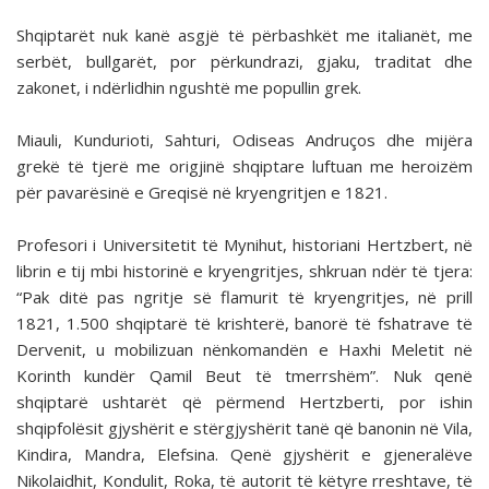
Shqiptarët nuk kanë asgjë të përbashkët me italianët, me
serbët, bullgarët, por përkundrazi, gjaku, traditat dhe
zakonet, i ndërlidhin ngushtë me popullin grek.
Miauli, Kundurioti, Sahturi, Odiseas Andruços dhe mijëra
grekë të tjerë me origjinë shqiptare luftuan me heroizëm
për pavarësinë e Greqisë në kryengritjen e 1821.
Profesori i Universitetit të Mynihut, historiani Hertzbert, në
librin e tij mbi historinë e kryengritjes, shkruan ndër të tjera:
“Pak ditë pas ngritje së flamurit të kryengritjes, në prill
1821, 1.500 shqiptarë të krishterë, banorë të fshatrave të
Dervenit, u mobilizuan nënkomandën e Haxhi Meletit në
Korinth kundër Qamil Beut të tmerrshëm”. Nuk qenë
shqiptarë ushtarët që përmend Hertzberti, por ishin
shqipfolësit gjyshërit e stërgjyshërit tanë që banonin në Vila,
Kindira, Mandra, Elefsina. Qenë gjyshërit e gjeneralëve
Nikolaidhit, Kondulit, Roka, të autorit të këtyre rreshtave, të