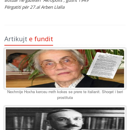
Botuar në gazetën “Akropolis”, gusht 1949
Përgatiti për 27.al Arben Llalla
Artikujt
e fundit
Nexhmije Hoxha kerceu rreth kokes se prere te italianit. Shoqet i beri
prostituta