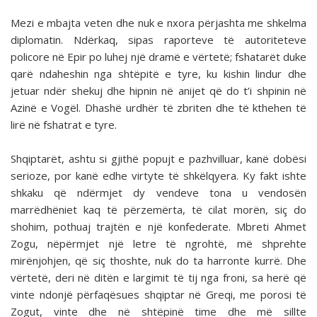
Mezi e mbajta veten dhe nuk e nxora përjashta me shkelma
diplomatin. Ndërkaq, sipas raporteve të autoriteteve
policore në Epir po luhej një dramë e vërtetë; fshatarët duke
qarë ndaheshin nga shtëpitë e tyre, ku kishin lindur dhe
jetuar ndër shekuj dhe hipnin në anijet që do t’i shpinin në
Azinë e Vogël. Dhashë urdhër të zbriten dhe të kthehen të
lirë në fshatrat e tyre.
Shqiptarët, ashtu si gjithë popujt e pazhvilluar, kanë dobësi
serioze, por kanë edhe virtyte të shkëlqyera. Ky fakt ishte
shkaku që ndërmjet dy vendeve tona u vendosën
marrëdhëniet kaq të përzemërta, të cilat morën, siç do
shohim, pothuaj trajtën e një konfederate. Mbreti Ahmet
Zogu, nëpërmjet një letre të ngrohtë, më shprehte
mirënjohjen, që siç thoshte, nuk do ta harronte kurrë. Dhe
vërtetë, deri në ditën e largimit të tij nga froni, sa herë që
vinte ndonjë përfaqësues shqiptar në Greqi, me porosi të
Zogut, vinte dhe në shtëpinë time dhe më sillte