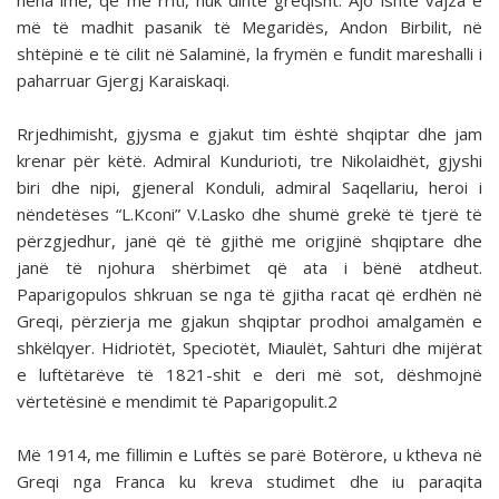
nëna ime, që më rriti, nuk dinte greqisht. Ajo ishte vajza e
më të madhit pasanik të Megaridës, Andon Birbilit, në
shtëpinë e të cilit në Salaminë, la frymën e fundit mareshalli i
paharruar Gjergj Karaiskaqi.
Rrjedhimisht, gjysma e gjakut tim është shqiptar dhe jam
krenar për këtë. Admiral Kundurioti, tre Nikolaidhët, gjyshi
biri dhe nipi, gjeneral Konduli, admiral Saqellariu, heroi i
nëndetëses “L.Kconi” V.Lasko dhe shumë grekë të tjerë të
përzgjedhur, janë që të gjithë me origjinë shqiptare dhe
janë të njohura shërbimet që ata i bënë atdheut.
Paparigopulos shkruan se nga të gjitha racat që erdhën në
Greqi, përzierja me gjakun shqiptar prodhoi amalgamën e
shkëlqyer. Hidriotët, Speciotët, Miaulët, Sahturi dhe mijërat
e luftëtarëve të 1821-shit e deri më sot, dëshmojnë
vërtetësinë e mendimit të Paparigopulit.2
Më 1914, me fillimin e Luftës se parë Botërore, u ktheva në
Greqi nga Franca ku kreva studimet dhe iu paraqita