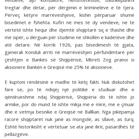
vendeve; ajo konsullore, nënshtetësisë, bashkëpunimi
tregtar dhe detar, për dërgimin e kriminelëve e të tjera.
Përveç këtyre marrëveshjeve, kishin përparuar shumë
bisedimet e fshehta. Kufiri në mes të dy vendeve, në të
vërtetë ishte hequr dhe djemtë shqiptarë siç e thashë dhe
më sipër, u dërguan për studime në shkollën e kadetëve dhe
atë detare. Në korrik 1926, pas bisedimesh të gjata,
gjenerali Konduli arriti në marrëveshjen përfundimtare për
çështjen e Bankës së Shqipërisë, Mbreti Zog pranoi si
aksionere Bankën e Greqisë me 25% të aksioneve.
E kuptoni rëndësinë e madhe të këtij fakti. Nuk diskutohet
fare se, po të ndiqej një politikë e studiuar dhe e
qëndrueshme ndaj Shqipërisë, Shqipëria do të ishte jo
armike, por do mund të ishte mikja më e mirë, më e çmuar
dhe e vetmja besnike e Greqisë në Ballkan. Nga pikëpamja
racore shqiptarët nuk janë as mongolë, as sllavë, as turq.
Është historikisht e vërtetuar se ata janë ilirë, pasardhës të
pellazgëve.