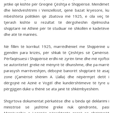
jetike që kishte për Greqinë Çështja e Shqipërisë. Mendimet
dhe këndvështrimi i Venizellosit, qenë bazat kryesore, ku
mbështeta politikën që zbatova më 1925, e cila veç të
tjerash kishte si rezultat të dërgoheshin djelmosha
shqiptarë në Athinë për të studiuar në shkollën e kadetëve
dhe atë të marinës.
Në fillim të korrikut 1925, marrëdhëniet me Shqipërinë u
gjendën para krizës, për shkak të Çështjes së Çamërisë.
Përfaqësuesi i Shqipërisë erdhi në zyrën time dhe më njoftoi
se autoritetet greke në mënyrë të dhunshme, dhe pa marrë
parasysh marrëveshjen, dëbojnë banorët shqiptarë të asaj
zone (Çamërisë shënim A. Llalla) dhe nëpërmjet detit i
dërgojnë në Azinë e Vogël dhe kundërshtimeve të tyre u
përgjigjen duke u thënë se ata janë të shkëmbyeshëm.
Shqyrtova dokumentat përkatëse dhe u binda që deklarimi i
ministrisë së jashtme greke nuk qëndronte, pasi