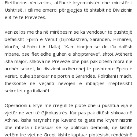
Eleftherios Venizellos, atëherë kryeministër dhe ministër i
Ushtrisë, i cili më emëroi përgjegjës të shtabit në Divizionin
e 8-të të Prevezës.
Venizellos më tha në mirëbesim se ka vendosur të pushtojë
befasisht Epirin e Veriut (Gjirokastrën, Sarandën, Himarën,
Vlorën, shënim i A. Llalla). “Kam bindjen se do t’ia dalësh
mbanë, pse flet edhe gjuhën e shqiptarëve”, shtoi. Atëherë
isha major, shkova në Prevezë dhe pas pak ditësh mora një
urdhër sekret, ku divizioni urdhërohej të pushtonte Epirin e
Veriut, duke zbarkuar në portin e Sarandës. Politikani i madh,
theksonte në veçanti nevojën e mbajtjes rreptësisht
sekretet nga italianët.
Operacioni u krye me rregull të plotë dhe u pushtua vija e
vjetër në veri të Gjirokastrës. Kur pas pak ditësh shkova në
Athinë, kisha natyrisht një kuvend të gjatë me kryeministrin
dhe mbeta i befasuar se ky politikan demonik, që kishte
vetëm tre vjet në Greqi, kishte kuptuar plotësisht rëndësinë