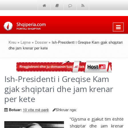
Shfaq
menun
Kreu
»
Lajme
»
Dossier
» Ish-Presidenti i Greqise Kam gjak shqiptari
dhe jam krenar per kete
Ish-Presidenti i Greqise Kam
gjak shqiptari dhe jam krenar
per kete
Botuar:
10 vite më parë
Shkruar nga:
“Gjysma e gjakut tim është
shqiptar dhe jam krenar