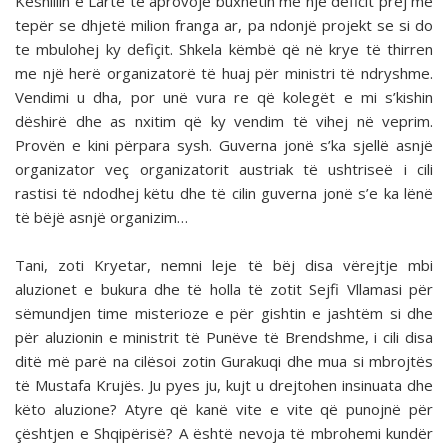
Këshillin e Lartë të aprovojë buxhetin me një deficit prej më
tepër se dhjetë milion franga ar, pa ndonjë projekt se si do
te mbulohej ky defiçit. Shkela këmbë që në krye të thirren
me një herë or­ganizatorë të huaj për ministri të ndryshme.
Vendimi u dha, por unë vura re që kolegët e mi s’kishin
dëshirë dhe as nxi­tim që ky vendim të vihej në veprim.
Provën e kini përpara sysh. Guverna jonë s’ka sjellë asnjë
organizator veç organi­zatorit austriak të ushtriseë i cili
rastisi të ndodhej këtu dhe të cilin guverna jonë s’e ka lënë
të bëjë asnjë organizim…
Tani, zoti Kryetar, nemni leje të bëj disa vërejtje mbi
aluzionet e bukura dhe të holla të zotit Sejfi Vllamasi për
sëmundjen time misterioze e për gishtin e jashtëm si dhe
për aluzionin e ministrit të Punëve të Brendshme, i cili disa
ditë më parë na cilësoi zotin Gurakuqi dhe mua si mbrojtës
të Mustafa Krujës. Ju pyes ju, kujt u drejtohen insinuata dhe
këto aluzione? Atyre që kanë vite e vite që punojnë për
çështjen e Shqipërisë? A është nevoja të mbrohemi kundër