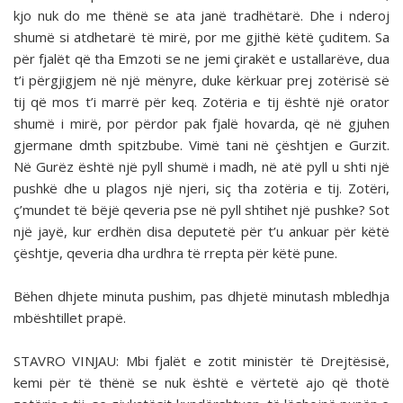
kjo nuk do me thënë se ata janë tradhëtarë. Dhe i nderoj
shumë si atdhetarë të mirë, por me gjithë këtë çuditem. Sa
për fjalët që tha Emzoti se ne jemi çirakët e ustallarëve, dua
t’i përgjigjem në një mënyre, duke kërkuar prej zotërisë së
tij që mos t’i marrë për keq. Zotëria e tij është një orator
shumë i mirë, por përdor pak fjalë hovarda, që në gjuhen
gjermane dmth spitzbube. Vimë tani në çështjen e Gurzit.
Në Gurëz është një pyll shumë i madh, në atë pyll u shti një
pushkë dhe u plagos një njeri, siç tha zotëria e tij. Zotëri,
ç’mundet të bëjë qeveria pse në pyll shtihet një pushke? Sot
një jayë, kur erdhën disa deputetë për t’u ankuar për këtë
çështje, qeveria dha urdhra të rrepta për këtë pune.
Bëhen dhjete minuta pushim, pas dhjetë minutash mbledhja
mbështillet prapë.
STAVRO VINJAU: Mbi fjalët e zotit ministër të Dre­jtësisë,
kemi për të thënë se nuk është e vërtetë ajo që thotë