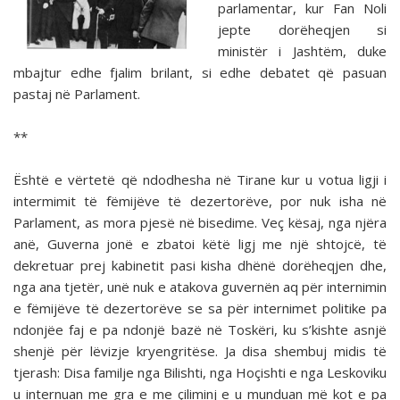
parlamentar, kur Fan Noli
jepte dorëheqjen si
ministër i Jashtëm, duke
mbajtur edhe fjalim brilant, si edhe debatet që pasuan
pastaj në Parlament.
**
Është e vërtetë që ndodhesha në Tirane kur u votua ligji i
intermimit të fëmijëve të dezertorëve, por nuk isha në
Parlament, as mora pjesë në bisedime. Veç kësaj, nga njëra
anë, Guverna jonë e zbatoi këtë ligj me një shtojcë, të
dekretuar prej kabinetit pasi kisha dhënë dorëheqjen dhe,
nga ana tjetër, unë nuk e atakova guvernën aq për interni­min
e fëmijëve të dezertorëve se sa për internimet politike pa
ndonjëe faj e pa ndonjë bazë në Toskëri, ku s’kishte asnjë
shenjë për lëvizje kryengritëse. Ja disa shembuj midis të
tjerash: Disa familje nga Bilishti, nga Hoçishti e nga Les­koviku
u internuan me gra e me çiliminj e u munduan më kot e pa