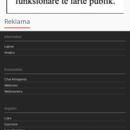
Reklama
Informative
Lajmet
Analiza
Komunitete
Chat #shqiperia
Albforumi
Webmastera
Argetim
Lojra
Gazmore