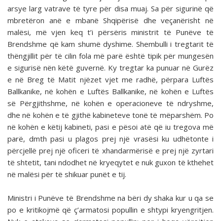
arsye larg vatrave të tyre për disa muaj. Sa për sigurinë që
mbretëron anë e mbanë Shqipërisë dhe veçanërisht në
malësi, më vjen keq t’i përsëris ministrit të Punëve të
Brendshme që kam shumë dyshime. Shembulli i tregtarit të
thëngjillit për të cilin fola më parë është tipik për mungesën
e sigurisë nën këtë guvernë. Ky tregtar ka punuar në Gurëz
e në Breg të Matit njëzet vjet me radhë, përpara Luftës
Ballkanike, në kohën e Luftës Ballkanike, në kohën e Luftës
së Përgjithshme, në kohën e operacione­ve të ndryshme,
dhe në kohën e të gjithë kabineteve tonë të mëparshëm. Po
në kohën e këtij kabineti, pasi e pësoi atë që iu tregova më
parë, dmth pasi u plagos prej një vrasësi ku udhëtonte i
përcjellë prej një oficeri të xhandarmërisë e prej një zyrtari
të shtetit, tani ndodhet në kryeqytet e nuk guxon të kthehet
në malësi për të shikuar punët e tij.
Ministri i Punëve të Brendshme na bëri dy shaka kur u qa se
po e kritikojmë që ç’armatosi popullin e shtypi kry­engritjen.