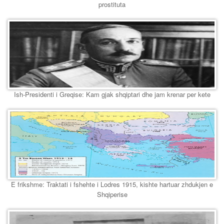
prostituta
Ish-Presidenti i Greqise: Kam gjak shqiptari dhe jam krenar per kete
E frikshme: Traktati i fshehte i Lodres 1915, kishte hartuar zhdukjen e
Shqiperise