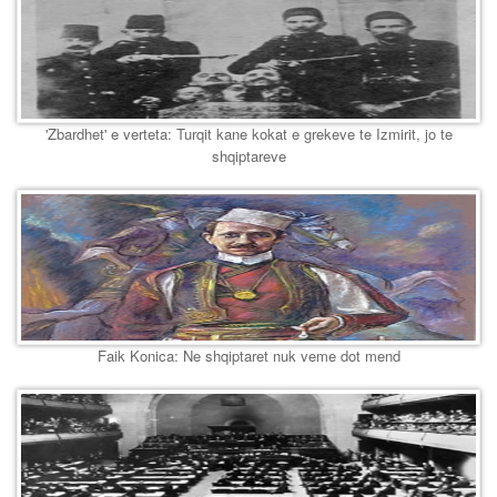
'Zbardhet' e verteta: Turqit kane kokat e grekeve te Izmirit, jo te
shqiptareve
Faik Konica: Ne shqiptaret nuk veme dot mend