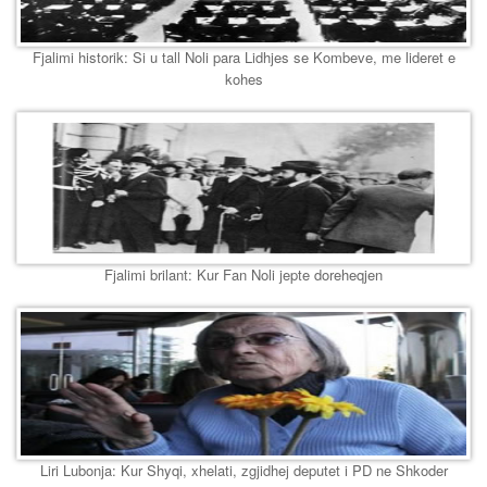
Fjalimi historik: Si u tall Noli para Lidhjes se Kombeve, me lideret e
kohes
Fjalimi brilant: Kur Fan Noli jepte doreheqjen
Liri Lubonja: Kur Shyqi, xhelati, zgjidhej deputet i PD ne Shkoder