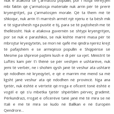
Nuk e atakova se ç’armatosi popullin; por i hoqa vërejtjen
mbi faktin që ç’armatosja materiale nuk arrin për të prerë
kryengritjet, pa ç’armatosjen morale. Që ta them më të
shkoqur, nuk arrin t’i marrësh armët një njeriu e ta bësh mik
e të sigurohesh nga pusitë e tij, para se të pajtohesh me të
thellësisht. Nuk e atakova guvernën se shtypi kryengritjen,
por se nuk e parashikoi, se nuk kishte marrë masa për të
mbrojtur kryeqytetin, se mori në qafë me qindra njerëz krejt
të pafajshëm e se armiqësoi popullin e Shqipërise së
Mesme pa shpresë pajtimi kush e di për sa vjet. Ministrit të
Luftës kam për t’i thënë se për veshjen e ushtarëve, nuk
jemi të verbër, ne i shohim qysh janë të ve­shur ata ushtarë
që ndodhen në kryeqytet, e që e marrim me mend sa më
ligsht janë veshur ata që ndodhen në provincë. Nga ana
tjetër, nuk është e vërtetë që rroga e oficerit tonë është e
vogël e që s’u mbetka tjetër shpërblim përveç grad­imit.
Përkundrazi, rrogat e oficerëve tanë janë më të mira se në
Itali e më të mira se kudo në Ballkan e në Europën
Qendrore…