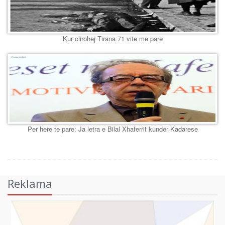
Kur clirohej Tirana 71 vite me pare
Per here te pare: Ja letra e Bilal Xhaferrit kunder Kadarese
Reklama