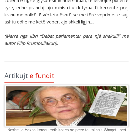
zotëria e tij, se gjykatësit kundërshtuan, të lëshojnë punën e
tyre, edhe prandaj ajo ministri u detyrua t’i kërrente prej
krahu me policë. E vërteta është se me tërë veprimet e saj,
ashtu edhe me këtë vepër, ajo shkeli ligjin….
(Marrë nga libri “Debat parlamentar para një shekulli” me
autor Filip Rrumbullakun).
Artikujt
e fundit
Nexhmije Hoxha kerceu rreth kokes se prere te italianit. Shoqet i beri