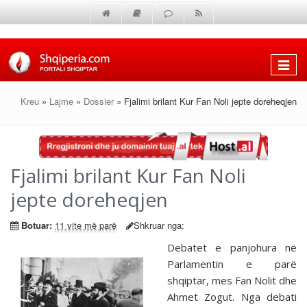
Shfaq
menun
Kreu
»
Lajme
»
Dossier
» Fjalimi brilant Kur Fan Noli jepte doreheqjen
Fjalimi brilant Kur Fan Noli
jepte doreheqjen
Botuar:
11 vite më parë
Shkruar nga:
Debatet e panjohura në
Parlamentin e parë
shqiptar, mes Fan Nolit dhe
Ahmet Zogut. Nga debati