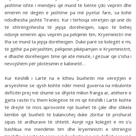
jashtme ishte i mendjes që mund të bënte çdo veprim dhe
emërim në degën e jashtme pa më pyetur fare, sa kohë
ndodhesha jashtë Tiranës. Kur i tërhoqa vëretjen që unë do
të shtrëngohesha të jepja dorëheqjen, sapo të behej
ndonjë emërim apo veprim pa pëlqimin tim, Kryeministri më
tha se mund ta jepja dorëheqjen. Duke parë se kolegët e mi,
të gjithë pa përjashtim, pëlqenin pikëpamjen e Kryeministrit,
e dhashë dorëheqjen time që atë minutë, i gëzuar që s’isha i
nevojshëm për plotësimin e kabinetit…
Kur Këshilli i Lartë na e ktheu buxhetin me vërejtjen e
arsyeshme se qysh kishte ndër mend guverna na mbulonte
deficitin prej më shumë se dhjetë milion franga ar, atëhere e
gjeta rastin t’u them kolegëve të mi që Këshilli i Lartë kishte
të drejtë të mos aprovonte një buxhet të çale dhe shkela
këmbë që buxheti të balancohej duke zbritur të pri­shurat
sipas të ardhurave të shtetit. Asnjë nga kolegët e mi s’u
bashkua me mendimin tim dhe kryeministri e shtrëngoi