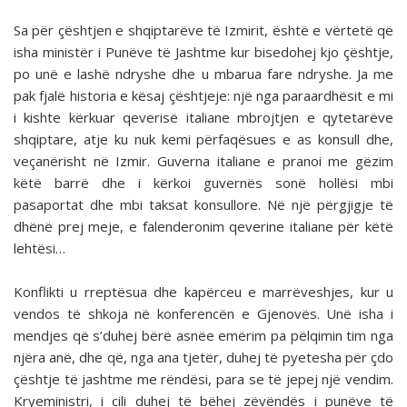
Sa për çështjen e shqiptarëve të Izmirit, është e vër­tetë që
isha ministër i Punëve të Jashtme kur bisedohej kjo çështje,
po unë e lashë ndryshe dhe u mbarua fare ndry­she. Ja me
pak fjalë historia e kësaj çështjeje: një nga para­ardhësit e mi
i kishte kërkuar qeverisë italiane mbrojtjen e qytetarëve
shqiptare, atje ku nuk kemi përfaqësues e as konsull dhe,
veçanërisht në Izmir. Guverna italiane e pra­noi me gëzim
këtë barrë dhe i kërkoi guvernës sonë hollësi mbi
pasaportat dhe mbi taksat konsullore. Në një përgjigje të
dhënë prej meje, e falenderonim qeverine italiane për këtë
lehtësi…
Konflikti u rreptësua dhe kapërceu e marrëveshjes, kur u
vendos të shkoja në konferencën e Gjenovës. Unë isha i
mendjes që s’duhej bërë asnëe emërim pa pëlqimin tim nga
njëra anë, dhe që, nga ana tjetër, duhej të pyetesha për çdo
çështje të jashtme me rëndësi, para se të jepej një vendim.
Kryeministri, i cili duhej të bëhej zëvëndës i punëve të