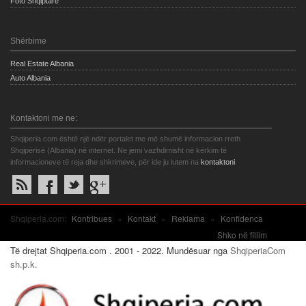
Foto Shqiptare
Shërbime
Real Estate Albania
Auto Albania
Kontaktoni me ne:
Shqiperia.com është një ndër portalet me më shumë informacion rreth
Shqipërisë (Albania) në internet. Ne jemi vazhdimisht në kërkim të
informacioneve të reja dhe shkrimeve, për ide ju lutem na
kontaktoni
.
Shqiperia.com:
Kontribues
»
Kontakt
»
Reklama
»
Konfidenca
Shko në fillim
Të drejtat Shqiperia.com . 2001 - 2022. Mundësuar nga
ShqiperiaCom
sh.p.k.