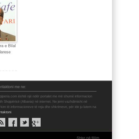
ra e Bilal
darese
ntaktoni me ne:
qiperia.com është një ndër portalet me më shumë informacion
eth Shqipërisë (Albania) në internet. Ne jemi vazhdimisht në
rkim të informacioneve të reja dhe shkrimeve, për ide ju lutem na
ntaktoni
.
Shko në fillim