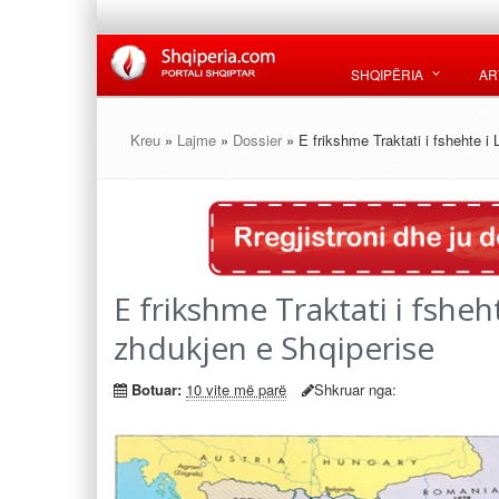
SHQIPËRIA
AR
Kreu
»
Lajme
»
Dossier
» E frikshme Traktati i fshehte i
E frikshme Traktati i fsheh
zhdukjen e Shqiperise
Botuar:
10 vite më parë
Shkruar nga: