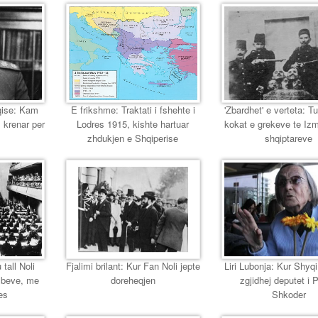
eqise: Kam
E frikshme: Traktati i fshehte i
'Zbardhet' e verteta: T
 krenar per
Lodres 1915, kishte hartuar
kokat e grekeve te Izmir
zhdukjen e Shqiperise
shqiptareve
 tall Noli
Fjalimi brilant: Kur Fan Noli jepte
Liri Lubonja: Kur Shyqi,
mbeve, me
doreheqjen
zgjidhej deputet i 
es
Shkoder