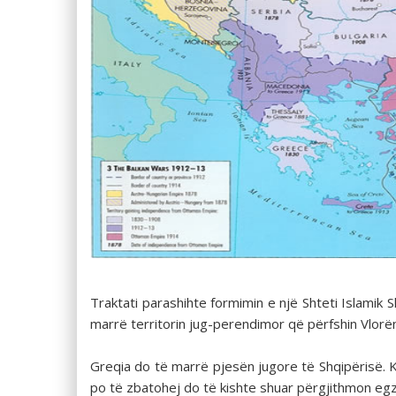
Traktati parashihte formimin e një Shteti Islamik S
marrë territorin jug-perendimor që përfshin Vlorën, 
Greqia do të marrë pjesën jugore të Shqipërisë. Ky
po të zbatohej do të kishte shuar përgjithmon egzi