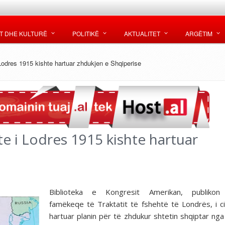
T DHE KULTURË
POLITIKË
AKTUALITET
ARGËTIM
 Lodres 1915 kishte hartuar zhdukjen e Shqiperise
te i Lodres 1915 kishte hartuar
Biblioteka e Kongresit Amerikan, publikon
famëkeqe të Traktatit të fshehtë të Londrës, i cil
hartuar planin për të zhdukur shtetin shqiptar nga