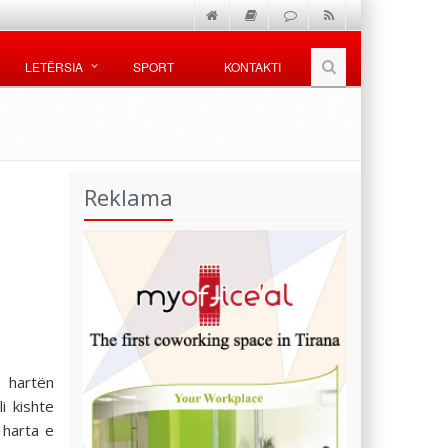
LETËRSIA
SPORT
KONTAKTI
Reklama
 hartën
i kishte
 harta e