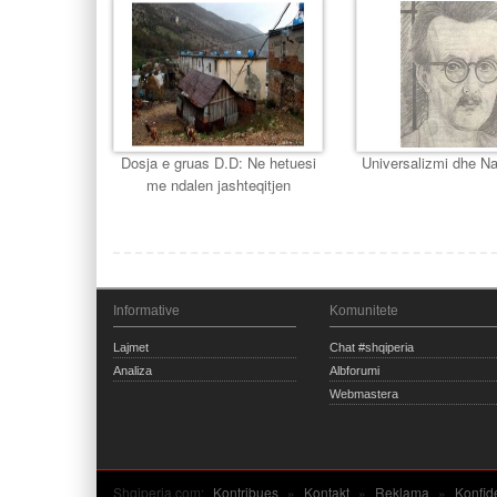
Dosja e gruas D.D: Ne hetuesi
Universalizmi dhe Na
me ndalen jashteqitjen
Informative
Komunitete
Lajmet
Chat #shqiperia
Analiza
Albforumi
Webmastera
Shqiperia.com:
Kontribues
»
Kontakt
»
Reklama
»
Konfid