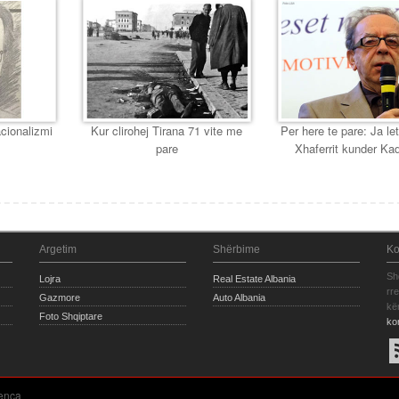
cionalizmi
Kur clirohej Tirana 71 vite me
Per here te pare: Ja let
pare
Xhaferrit kunder Ka
Argetim
Shërbime
Ko
Sh
Lojra
Real Estate Albania
rr
Gazmore
Auto Albania
kë
Foto Shqiptare
ko
enca