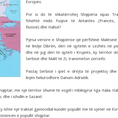
Evropës.
Por si do të shkatërrohej Shqipëria sipas Tra
fshehtë midis Fuqive të Antantës (Francës, A
Rusisë) dhe Italisë?
Pjesa veriore e Shqipërise që përfshinë Malësinë 
në lindje Dibrën, deri në qytetin e Lezhës në p
dhe në jug deri të qyteti i Krujeës, ky territor do 
Serbisë dhe Malit të Zi, transmeton zeri.info.
Pastaj Serbisë i ipet e drejta të projektoj dhe
linjën hekurodhore Danum-Adriatik.
hqiptar, me një territor shumë të vogël i mbikqyrur nga Italia. Ita
dhe i ishullin e Sazanit.
 ishte një traktat gjenocidial kundër popullit me të vjetër në Ev
stencën e popullit shqiptar.