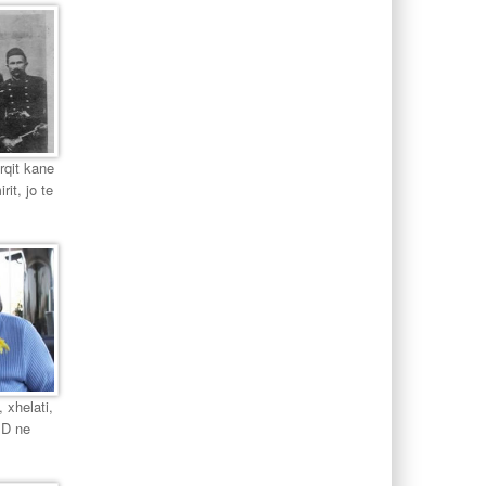
urqit kane
it, jo te
 xhelati,
PD ne