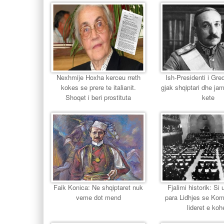
Nexhmije Hoxha kerceu rreth
Ish-Presidenti i Gr
kokes se prere te italianit.
gjak shqiptari dhe jam
Shoqet i beri prostituta
kete
Faik Konica: Ne shqiptaret nuk
Fjalimi historik: Si u
veme dot mend
para Lidhjes se Ko
lideret e koh