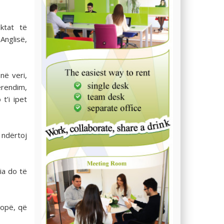
ktat të
nglisë,
në veri,
erendim,
t’i ipet
 ndërtoj
lia do të
ropë, që