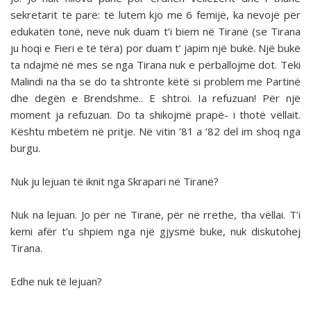
sekretarit të parë: të lutem kjo me 6 fëmijë, ka nevojë për
edukatën tonë, neve nuk duam t’i biem në Tiranë (se Tirana
ju hoqi e Fieri e të tëra) por duam t’ japim një bukë. Një bukë
ta ndajmë në mes se nga Tirana nuk e përballojmë dot. Teki
Malindi na tha se do ta shtronte këtë si problem me Partinë
dhe degën e Brendshme.. E shtroi. Ia refuzuan! Për një
moment ja refuzuan. Do ta shikojmë prapë- i thotë vëllait.
Kështu mbetëm në pritje. Në vitin ’81 a ’82 del im shoq nga
burgu.
Nuk ju lejuan të iknit nga Skrapari në Tiranë?
Nuk na lejuan. Jo për në Tiranë, për në rrethe, tha vëllai. T’i
kemi afër t’u shpiem nga një gjysmë buke, nuk diskutohej
Tirana.
Edhe nuk të lejuan?