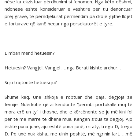
nëse ka ekzistuar përdhunimi si fenomen. Nga këto dëshmi,
ndonëse është konsideruar e vështirë për t’u denoncuar
prej grave, të përndjekurat përmendim pa droje gjithë llojet
e torturave që kanë hequr nga persekutorët e tyre.
E mban mend hetuesin?
Hetuesin? Vangjel, Vangjel …. nga Berati kishte ardhur…
Si ju trajtonte hetuesi ju?
Shumë keq. Unë shkoja e robtuar dhe qaja, dëgjoja zë
fëmije. Ndërkohë që ai këndonte “përmbi portokalle moj të
mora erë un ty” i thoshe, dhe e kërcënonte se ju më kini fol
për të më marrë të dhëna mua. Këngën s’dua ta dëgjoj. Ajo
është puna jonë, ajo është puna jonë, rri aty, trego D, trego
D. Po unë nuk kisha…më ulnin poshtë, më ngrinin lart, …më