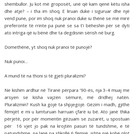
shembullor. Ju kot më groposët, unë që kam qenë këtu isha
dhe atje? – i tha im shoq. E liruan duke i siguruar dhe një
vend pune, por im shoq nuk pranoi duke iu thënë se më mirë
preferonte të rrinte pa punë se sa t’i bëheshin për së dyti
ato intriga që iu bënë dhe ta degdisnin sërish në burg.
Domethënë, yt shoq nuk pranoi të punojë?
Nuk punoi…
A mund të na thoni si të gjeti pluralizmi?
Ne kishim ardhur në Tiranë përpara ’90-ës, nja 3-4 muaj me
arsyen se kisha vajzën sëmurë, më dridhej natën.
Pluralizmin? Kush ka gojë ta shpjegojë. Gëzim i madh, gjithë
fëmijët e mi u lumturuan harruan çfarë iu bë. Ato janë thika
përjetë, por për momentin gëzuam se zuzarët, u spostuan
për 16 vjet jo pak na krojtën pasuri të tundshme, e të
patundshme, na lanë pa shkollë 6 fëmijë, ishte një kohë plot