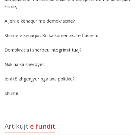
krime,
A jeni e kënaqur me demokracinë?
Shumë e kënaqur. Ku ka komente…të flasësh.
Demokracia i shërbeu integrimit tuaj?
Nuk na ka shërbyer.
Jeni të zhgënjyer nga ana politike?
Shumë.
Artikujt
e fundit