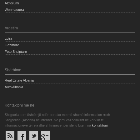
Albforumi
Webmastera
Argetim
Lojra
Gazmore
Foto Shqiptare
Shërbime
Real Estate Albania
Auto Albania
Kontaktoni me ne:
Shqiperia.com është një ndër portalet me më shumë informacion rreth
Shqipërisë (Albania) në internet. Ne jemi vazhdimisht në kërkim të
informacioneve të reja dhe shkrimeve, për ide ju lutem na
kontaktoni
.