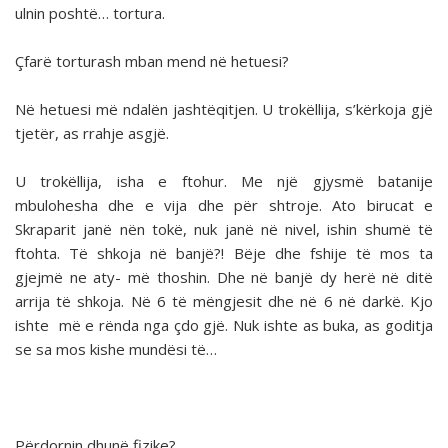
ulnin poshtë… tortura.
Çfarë torturash mban mend në hetuesi?
Në hetuesi më ndalën jashtëqitjen. U trokëllija, s’kërkoja gjë
tjetër, as rrahje asgjë.
U trokëllija, isha e ftohur. Me një gjysmë batanije
mbulohesha dhe e vija dhe për shtroje. Ato birucat e
Skraparit janë nën tokë, nuk janë në nivel, ishin shumë të
ftohta. Të shkoja në banjë?! Bëje dhe fshije të mos ta
gjejmë ne aty- më thoshin. Dhe në banjë dy herë në ditë
arrija të shkoja. Në 6 të mëngjesit dhe në 6 në darkë. Kjo
ishte më e rënda nga çdo gjë. Nuk ishte as buka, as goditja
se sa mos kishe mundësi të…
Përdornin dhunë fizike?