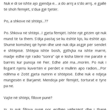
Nuk e di se ishte ajo gjendja e… a do arrij a s’do arrij.. e gjallë
të shoh fëmijët, s’dua gjë tjetër.
Po, a shkove në shtëpi…??
Po. Shkova në shtëpi…I gjeta fëmijët. Ishte një gëzim që nuk
mund të ta them. S’dija pastaj se ku është kjo, ku është ajo.
Shumë komshinj që hynin dhe unë nuk dija asgjë për sendet
e shtëpisë. Shtëpia ishte bosh, gjithçka na ishte marrë,
madje edhe një radio “sonra” që e kisha blerë me paratë e
barrës kur punoja në Fier. Edhe atë ma…morën. Po nuk i
llogarit njeriu kuvertën e perdet e mullirin apo radion….Por
ndihma e Zotit gjeta numrin e shtëpisë. Edhe nuk e ndjeja
mungesën e Barjamit. Mendoja për fëmijët, torturat e tyre
pa ne.
Vajte në shtëpi, fillove punë?
Jo. Jo nuk fillova punë por erdhën vëllezërit dhe i thanë