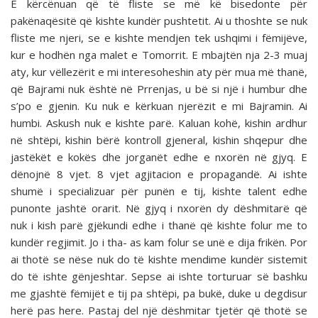
E kërcënuan që të fliste se më kë bisedonte për
pakënaqësitë që kishte kundër pushtetit. Ai u thoshte se nuk
fliste me njeri, se e kishte mendjen tek ushqimi i fëmijëve,
kur e hodhën nga malet e Tomorrit. E mbajtën nja 2-3 muaj
aty, kur vëllezërit e mi interesoheshin aty për mua më thanë,
që Bajrami nuk është në Prrenjas, u bë si një i humbur dhe
s’po e gjenin. Ku nuk e kërkuan njerëzit e mi Bajramin. Ai
humbi. Askush nuk e kishte parë. Kaluan kohë, kishin ardhur
në shtëpi, kishin bërë kontroll gjeneral, kishin shqepur dhe
jastëkët e kokës dhe jorganët edhe e nxorën në gjyq. E
dënojnë 8 vjet. 8 vjet agjitacion e propagandë. Ai ishte
shumë i specializuar për punën e tij, kishte talent edhe
punonte jashtë orarit. Në gjyq i nxorën dy dëshmitarë që
nuk i kish parë gjëkundi edhe i thanë që kishte folur me to
kundër regjimit. Jo i tha- as kam folur se unë e dija frikën. Por
ai thotë se nëse nuk do të kishte mendime kundër sistemit
do të ishte gënjeshtar. Sepse ai ishte torturuar së bashku
me gjashtë fëmijët e tij pa shtëpi, pa bukë, duke u degdisur
herë pas here. Pastaj del një dëshmitar tjetër që thotë se