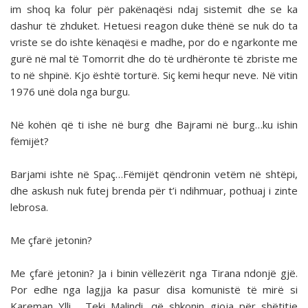
im shoq ka folur për pakënaqësi ndaj sistemit dhe se ka
dashur të zhduket. Hetuesi reagon duke thënë se nuk do ta
vriste se do ishte kënaqësi e madhe, por do e ngarkonte me
gurë në mal të Tomorrit dhe do të urdhëronte të zbriste me
to në shpinë. Kjo është torturë. Siç kemi hequr neve. Në vitin
1976 unë dola nga burgu.
Në kohën që ti ishe në burg dhe Bajrami në burg…ku ishin
fëmijët?
Barjami ishte në Spaç…Fëmijët qëndronin vetëm në shtëpi,
dhe askush nuk futej brenda për t’i ndihmuar, pothuaj i zinte
lebrosa.
Me çfarë jetonin?
Me çfarë jetonin? Ja i binin vëllezërit nga Tirana ndonjë gjë.
Por edhe nga lagjja ka pasur disa komunistë të mirë si
Kareman Ylli, Teki Malindi, që shkonin gjoja për shëtitje