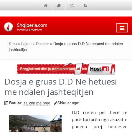
Shfaq
menun
Kreu
»
Lajme
»
Dossier
» Dosja e gruas D.D Ne hetuesi me ndalen
jashteqitjen
Dosja e gruas D.D Ne hetuesi
me ndalen jashteqitjen
Botuar:
11 vite më parë
Shkruar nga:
D.D rrëfen për herë të
parë torturën nga akuzat e
paqena prej hetuesve