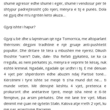
shumë agresor edhe shumë i egër, shumë i vendosur për të
shtypur padrejtësisht çdo njeri, mënyra e tij e punës. Dola
në gjyq dhe m’u ngritën këto akuza…
Gjyqi ishte i hapur?
Gjyqi u bë dhe u lajmëruan që nga Tomorrica, me altoparlant
thërrisnin: dëgjoni tradhtinë e një gruaje anti-pushtetit
popullor. Dhe dritare të tëra u mbushën me njerëz. Dikush
thoshte “varni”! Dale, dale- tha Refati gjykatësi, se ka ca
rregulla, as neni përkatës jo, mënyra e veprimi të kësaj, nuk
është kriminal. Ngadalë, ngadalë qe urdhri i tij. E më dënuan
4 vjet për shpërdorim edhe abuzim ndaj Partisë tonë…
Kërcënimi i tyre ishte se meqë ti s’na mund dot ne…. ti
munde veten. Më dënojnë kështu 4 vjet, pretenca e
prokurorit dhe anëtarëve tjerë, meqë isha nënë e 6-të
fëmijëve, pa arsim përkatës. Dhe më lanë tre vjet. Mbas
dënimit më çuan në qytetin Stalin. Kalova atje rreth 2 vjet, ku
më pas arrestojnë Barjamin.