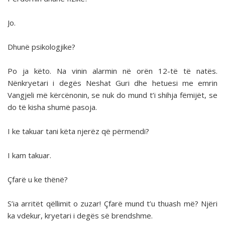
Jo.
Dhunë psikologjike?
Po ja këto. Na vinin alarmin në orën 12-të të natës.
Nënkryetari i degës Neshat Guri dhe hetuesi me emrin
Vangjeli më kërcënonin, se nuk do mund t’i shihja fëmijët, se
do të kisha shumë pasoja.
I ke takuar tani këta njerëz që përmendi?
I kam takuar.
Çfarë u ke thënë?
S’ia arritët qëllimit o zuzar! Çfarë mund t’u thuash më? Njëri
ka vdekur, kryetari i degës së brendshme.