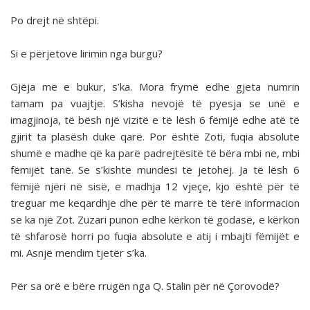
Po drejt në shtëpi.
Si e përjetove lirimin nga burgu?
Gjëja më e bukur, s’ka. Mora frymë edhe gjeta numrin
tamam pa vuajtje. S’kisha nevojë të pyesja se unë e
imagjinoja, të bësh një vizitë e të lësh 6 fëmijë edhe atë të
gjirit ta plasësh duke qarë. Por është Zoti, fuqia absolute
shumë e madhe që ka parë padrejtësitë të bëra mbi ne, mbi
fëmijët tanë. Se s’kishte mundësi të jetohej. Ja të lësh 6
fëmijë njëri në sisë, e madhja 12 vjeçe, kjo është për të
treguar me keqardhje dhe për të marrë të tërë informacion
se ka një Zot. Zuzari punon edhe kërkon të godasë, e kërkon
të shfarosë horri po fuqia absolute e atij i mbajti fëmijët e
mi. Asnjë mendim tjetër s’ka.
Për sa orë e bëre rrugën nga Q. Stalin për në Çorovodë?