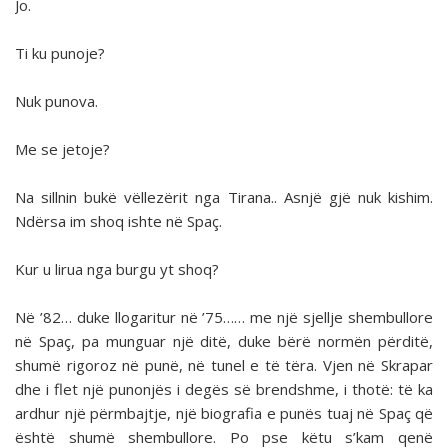
Jo.
Ti ku punoje?
Nuk punova.
Me se jetoje?
Na sillnin bukë vëllezërit nga Tirana.. Asnjë gjë nuk kishim.
Ndërsa im shoq ishte në Spaç.
Kur u lirua nga burgu yt shoq?
Në ’82… duke llogaritur në ’75…… me një sjellje shembullore
në Spaç, pa munguar një ditë, duke bërë normën përditë,
shumë rigoroz në punë, në tunel e të tëra. Vjen në Skrapar
dhe i flet një punonjës i degës së brendshme, i thotë: të ka
ardhur një përmbajtje, një biografia e punës tuaj në Spaç që
është shumë shembullore. Po pse këtu s’kam qenë