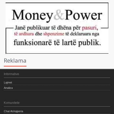
Reklama
Informative
Lajmet
Analiza
Komunitete
Chat #shqiperia