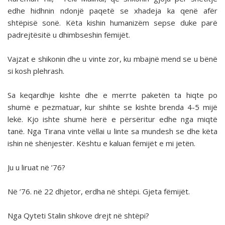
edhe hidhnin ndonjë paqetë se xhadeja ka qenë afër
shtëpisë sonë. Këta kishin humanizëm sepse duke parë
padrejtësitë u dhimbseshin fëmijët.
Vajzat e shikonin dhe u vinte zor, ku mbajnë mend se u bënë
si kosh plehrash.
Sa keqardhje kishte dhe e merrte paketën ta hiqte po
shumë e pezmatuar, kur shihte se kishte brenda 4-5 mijë
lekë. Kjo ishte shumë herë e përsëritur edhe nga miqtë
tanë. Nga Tirana vinte vëllai u linte sa mundesh se dhe këta
ishin në shënjestër. Kështu e kaluan fëmijët e mi jetën.
Ju u liruat në ’76?
Në ’76. në 22 dhjetor, erdha në shtëpi. Gjeta fëmijët.
Nga Qyteti Stalin shkove drejt në shtëpi?