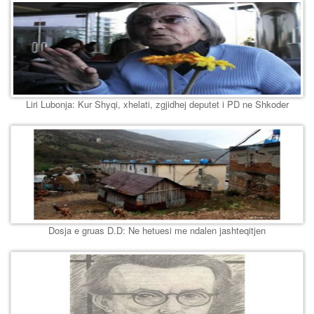
Liri Lubonja: Kur Shyqi, xhelati, zgjidhej deputet i PD ne Shkoder
Dosja e gruas D.D: Ne hetuesi me ndalen jashteqitjen