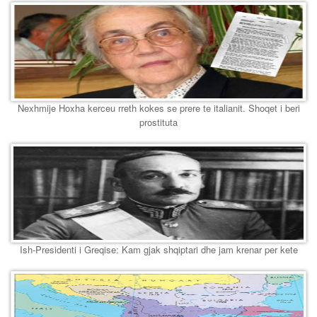
Nexhmije Hoxha kerceu rreth kokes se prere te italianit. Shoqet i beri
prostituta
Ish-Presidenti i Greqise: Kam gjak shqiptari dhe jam krenar per kete