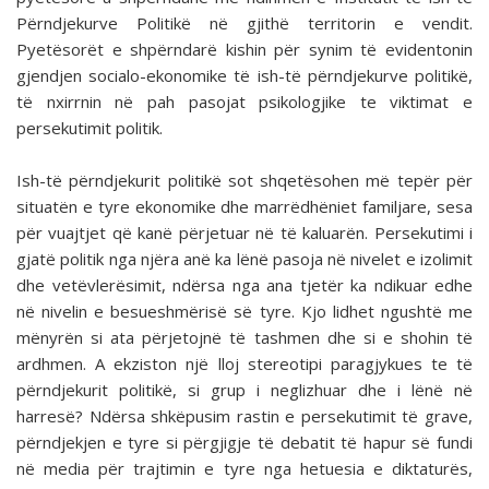
Përndjekurve Politikë në gjithë territorin e vendit.
Pyetësorët e shpërndarë kishin për synim të evidentonin
gjendjen socialo-ekonomike të ish-të përndjekurve politikë,
të nxirrnin në pah pasojat psikologjike te viktimat e
persekutimit politik.
Ish-të përndjekurit politikë sot shqetësohen më tepër për
situatën e tyre ekonomike dhe marrëdhëniet familjare, sesa
për vuajtjet që kanë përjetuar në të kaluarën. Persekutimi i
gjatë politik nga njëra anë ka lënë pasoja në nivelet e izolimit
dhe vetëvlerësimit, ndërsa nga ana tjetër ka ndikuar edhe
në nivelin e besueshmërisë së tyre. Kjo lidhet ngushtë me
mënyrën si ata përjetojnë të tashmen dhe si e shohin të
ardhmen. A ekziston një lloj stereotipi paragjykues te të
përndjekurit politikë, si grup i neglizhuar dhe i lënë në
harresë? Ndërsa shkëpusim rastin e persekutimit të grave,
përndjekjen e tyre si përgjigje të debatit të hapur së fundi
në media për trajtimin e tyre nga hetuesia e diktaturës,