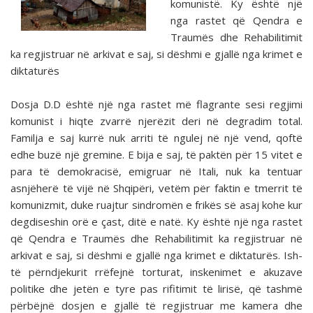
komunistë. Ky është një
nga rastet që Qendra e
Traumës dhe Rehabilitimit
ka regjistruar në arkivat e saj, si dëshmi e gjallë nga krimet e
diktaturës
Dosja D.D është një nga rastet më flagrante sesi regjimi
komunist i hiqte zvarrë njerëzit deri në degradim total.
Familja e saj kurrë nuk arriti të ngulej në një vend, qoftë
edhe buzë një gremine. E bija e saj, të paktën për 15 vitet e
para të demokracisë, emigruar në Itali, nuk ka tentuar
asnjëherë të vijë në Shqipëri, vetëm për faktin e tmerrit të
komunizmit, duke ruajtur sindromën e frikës së asaj kohe kur
degdiseshin orë e çast, ditë e natë. Ky është një nga rastet
që Qendra e Traumës dhe Rehabilitimit ka regjistruar në
arkivat e saj, si dëshmi e gjallë nga krimet e diktaturës. Ish-
të përndjekurit rrëfejnë torturat, inskenimet e akuzave
politike dhe jetën e tyre pas rifitimit të lirisë, që tashmë
përbëjnë dosjen e gjallë të regjistruar me kamera dhe