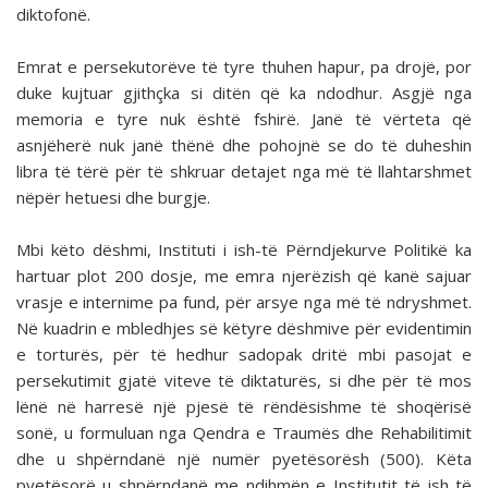
diktofonë.
Emrat e persekutorëve të tyre thuhen hapur, pa drojë, por
duke kujtuar gjithçka si ditën që ka ndodhur. Asgjë nga
memoria e tyre nuk është fshirë. Janë të vërteta që
asnjëherë nuk janë thënë dhe pohojnë se do të duheshin
libra të tërë për të shkruar detajet nga më të llahtarshmet
nëpër hetuesi dhe burgje.
Mbi këto dëshmi, Instituti i ish-të Përndjekurve Politikë ka
hartuar plot 200 dosje, me emra njerëzish që kanë sajuar
vrasje e internime pa fund, për arsye nga më të ndryshmet.
Në kuadrin e mbledhjes së këtyre dëshmive për evidentimin
e torturës, për të hedhur sadopak dritë mbi pasojat e
persekutimit gjatë viteve të diktaturës, si dhe për të mos
lënë në harresë një pjesë të rëndësishme të shoqërisë
sonë, u formuluan nga Qendra e Traumës dhe Rehabilitimit
dhe u shpërndanë një numër pyetësorësh (500). Këta
pyetësorë u shpërndanë me ndihmën e Institutit të ish të