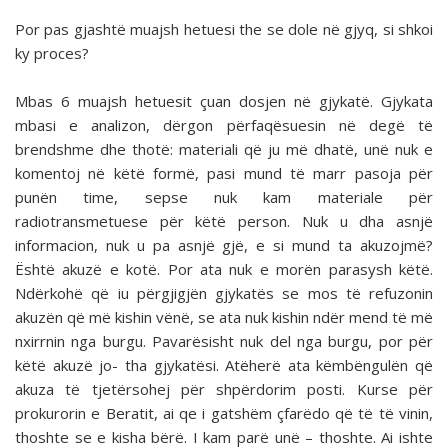
Por pas gjashtë muajsh hetuesi the se dole në gjyq, si shkoi
ky proces?
Mbas 6 muajsh hetuesit çuan dosjen në gjykatë. Gjykata
mbasi e analizon, dërgon përfaqësuesin në degë të
brendshme dhe thotë: materiali që ju më dhatë, unë nuk e
komentoj në këtë formë, pasi mund të marr pasoja për
punën time, sepse nuk kam materiale për
radiotransmetuese për këtë person. Nuk u dha asnjë
informacion, nuk u pa asnjë gjë, e si mund ta akuzojmë?
Është akuzë e kotë. Por ata nuk e morën parasysh këtë.
Ndërkohë që iu përgjigjën gjykatës se mos të refuzonin
akuzën që më kishin vënë, se ata nuk kishin ndër mend të më
nxirrnin nga burgu. Pavarësisht nuk del nga burgu, por për
këtë akuzë jo- tha gjykatësi. Atëherë ata këmbëngulën që
akuza të tjetërsohej për shpërdorim posti. Kurse për
prokurorin e Beratit, ai qe i gatshëm çfarëdo që të të vinin,
thoshte se e kisha bërë. I kam parë unë – thoshte. Ai ishte