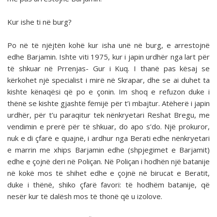
Kur ishe ti në burg?
Po në të njëjtën kohë kur isha unë në burg, e arrestojnë
edhe Barjamin. Ishte viti 1975, kur i japin urdhër nga lart për
të shkuar në Prrenjas- Gur i Kuq. I thanë pas kësaj se
kërkohet një specialist i mirë në Skrapar, dhe se ai duhet ta
kishte kënaqësi që po e çonin. Im shoq e refuzon duke i
thënë se kishte gjashtë fëmijë për t’i mbajtur. Atëherë i japin
urdhër, për t’u paraqitur tek nënkryetari Reshat Bregu, me
vendimin e prerë për të shkuar, do apo s’do. Një prokuror,
nuk e di çfarë e quajnë, i ardhur nga Berati edhe nënkryetari
e marrin me xhips Barjamin edhe (shpjegimet e Barjamit)
edhe e çojnë deri në Poliçan. Në Poliçan i hodhën një batanije
në kokë mos të shihet edhe e çojnë në birucat e Beratit,
duke i thënë, shiko çfarë favori: të hodhëm batanije, që
nesër kur të dalësh mos të thonë që u izolove.