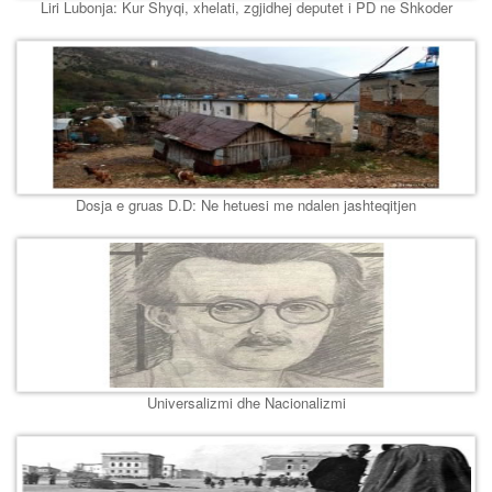
Liri Lubonja: Kur Shyqi, xhelati, zgjidhej deputet i PD ne Shkoder
Dosja e gruas D.D: Ne hetuesi me ndalen jashteqitjen
Universalizmi dhe Nacionalizmi