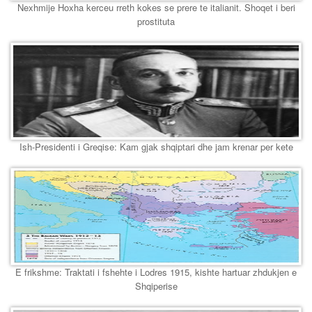
Nexhmije Hoxha kerceu rreth kokes se prere te italianit. Shoqet i beri
prostituta
Ish-Presidenti i Greqise: Kam gjak shqiptari dhe jam krenar per kete
E frikshme: Traktati i fshehte i Lodres 1915, kishte hartuar zhdukjen e
Shqiperise