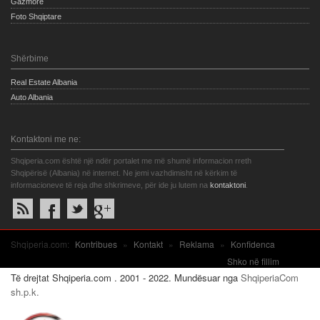
Gazmore
Foto Shqiptare
Shërbime
Real Estate Albania
Auto Albania
Kontaktoni me ne:
Shqiperia.com është një ndër portalet me më shumë informacion rreth
Shqipërisë (Albania) në internet. Ne jemi vazhdimisht në kërkim të
informacioneve të reja dhe shkrimeve, për ide ju lutem na
kontaktoni
.
Shqiperia.com:
Kontribues
»
Kontakt
»
Reklama
»
Konfidenca
Shko në fillim
Të drejtat Shqiperia.com . 2001 - 2022. Mundësuar nga
ShqiperiaCom
sh.p.k.