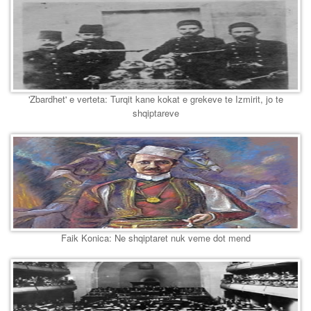
'Zbardhet' e verteta: Turqit kane kokat e grekeve te Izmirit, jo te
shqiptareve
Faik Konica: Ne shqiptaret nuk veme dot mend