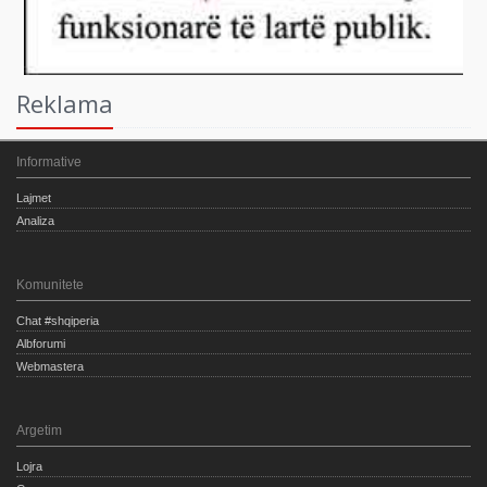
Reklama
Informative
Lajmet
Analiza
Komunitete
Chat #shqiperia
Albforumi
Webmastera
Argetim
Lojra