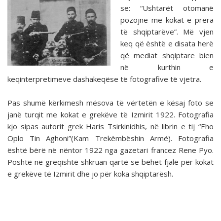
se: “Ushtarët otomanë
pozojnë me kokat e prera
të shqiptarëve”. Më vjen
keq që është e disata herë
që mediat shqiptare bien
në kurthin e
keqinterpretimeve dashakeqëse të fotografive të vjetra.
Pas shumë kërkimesh mësova të vërtetën e kësaj foto se
janë turqit me kokat e grekëve të Izmirit 1922. Fotografia
kjo sipas autorit grek Haris Tsirkinidhis, në librin e tij “Eho
Oplo Tin Aghoni”(Kam Trekëmbëshin Armë). Fotografia
është bërë në nëntor 1922 nga gazetari francez Rene Pyo.
Poshtë në greqishtë shkruan qartë se bëhet fjalë për kokat
e grekëve të Izmirit dhe jo për koka shqiptarësh.