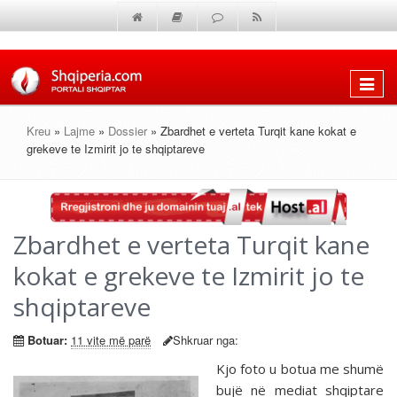
Shfaq
menun
Kreu
»
Lajme
»
Dossier
» Zbardhet e verteta Turqit kane kokat e
grekeve te Izmirit jo te shqiptareve
Zbardhet e verteta Turqit kane
kokat e grekeve te Izmirit jo te
shqiptareve
Botuar:
11 vite më parë
Shkruar nga:
Kjo foto u botua me shumë
bujë në mediat shqiptare