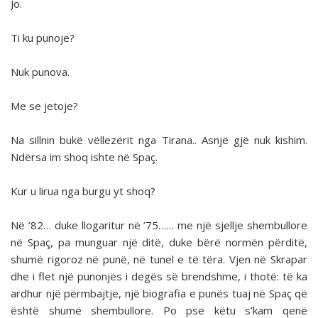
Jo.
Ti ku punoje?
Nuk punova.
Me se jetoje?
Na sillnin bukë vëllezërit nga Tirana.. Asnjë gjë nuk kishim.
Ndërsa im shoq ishte në Spaç.
Kur u lirua nga burgu yt shoq?
Në ’82… duke llogaritur në ’75…… me një sjellje shembullore
në Spaç, pa munguar një ditë, duke bërë normën përditë,
shumë rigoroz në punë, në tunel e të tëra. Vjen në Skrapar
dhe i flet një punonjës i degës së brendshme, i thotë: të ka
ardhur një përmbajtje, një biografia e punës tuaj në Spaç që
është shumë shembullore. Po pse këtu s’kam qenë