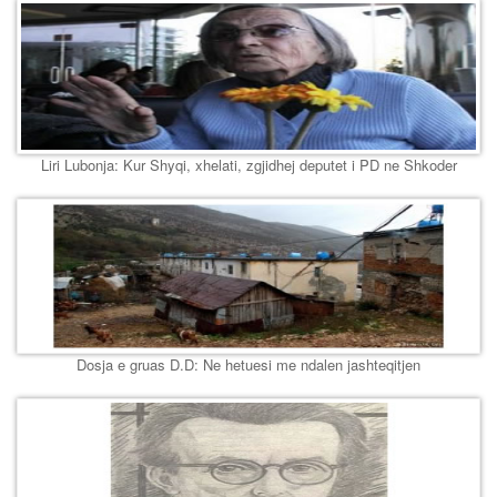
Liri Lubonja: Kur Shyqi, xhelati, zgjidhej deputet i PD ne Shkoder
Dosja e gruas D.D: Ne hetuesi me ndalen jashteqitjen