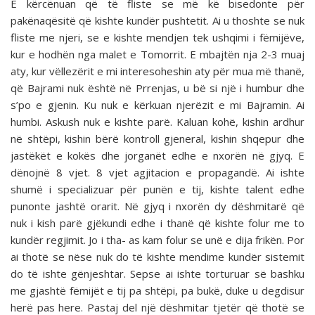
E kërcënuan që të fliste se më kë bisedonte për
pakënaqësitë që kishte kundër pushtetit. Ai u thoshte se nuk
fliste me njeri, se e kishte mendjen tek ushqimi i fëmijëve,
kur e hodhën nga malet e Tomorrit. E mbajtën nja 2-3 muaj
aty, kur vëllezërit e mi interesoheshin aty për mua më thanë,
që Bajrami nuk është në Prrenjas, u bë si një i humbur dhe
s’po e gjenin. Ku nuk e kërkuan njerëzit e mi Bajramin. Ai
humbi. Askush nuk e kishte parë. Kaluan kohë, kishin ardhur
në shtëpi, kishin bërë kontroll gjeneral, kishin shqepur dhe
jastëkët e kokës dhe jorganët edhe e nxorën në gjyq. E
dënojnë 8 vjet. 8 vjet agjitacion e propagandë. Ai ishte
shumë i specializuar për punën e tij, kishte talent edhe
punonte jashtë orarit. Në gjyq i nxorën dy dëshmitarë që
nuk i kish parë gjëkundi edhe i thanë që kishte folur me to
kundër regjimit. Jo i tha- as kam folur se unë e dija frikën. Por
ai thotë se nëse nuk do të kishte mendime kundër sistemit
do të ishte gënjeshtar. Sepse ai ishte torturuar së bashku
me gjashtë fëmijët e tij pa shtëpi, pa bukë, duke u degdisur
herë pas here. Pastaj del një dëshmitar tjetër që thotë se