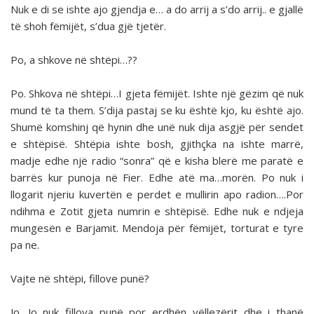
Nuk e di se ishte ajo gjendja e… a do arrij a s’do arrij.. e gjallë
të shoh fëmijët, s’dua gjë tjetër.
Po, a shkove në shtëpi…??
Po. Shkova në shtëpi…I gjeta fëmijët. Ishte një gëzim që nuk
mund të ta them. S’dija pastaj se ku është kjo, ku është ajo.
Shumë komshinj që hynin dhe unë nuk dija asgjë për sendet
e shtëpisë. Shtëpia ishte bosh, gjithçka na ishte marrë,
madje edhe një radio “sonra” që e kisha blerë me paratë e
barrës kur punoja në Fier. Edhe atë ma…morën. Po nuk i
llogarit njeriu kuvertën e perdet e mullirin apo radion….Por
ndihma e Zotit gjeta numrin e shtëpisë. Edhe nuk e ndjeja
mungesën e Barjamit. Mendoja për fëmijët, torturat e tyre
pa ne.
Vajte në shtëpi, fillove punë?
Jo. Jo nuk fillova punë por erdhën vëllezërit dhe i thanë