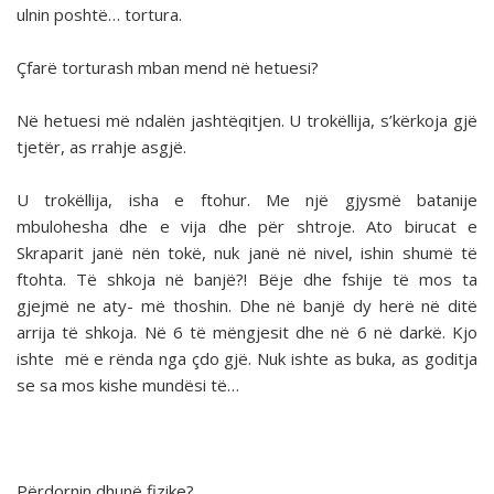
ulnin poshtë… tortura.
Çfarë torturash mban mend në hetuesi?
Në hetuesi më ndalën jashtëqitjen. U trokëllija, s’kërkoja gjë
tjetër, as rrahje asgjë.
U trokëllija, isha e ftohur. Me një gjysmë batanije
mbulohesha dhe e vija dhe për shtroje. Ato birucat e
Skraparit janë nën tokë, nuk janë në nivel, ishin shumë të
ftohta. Të shkoja në banjë?! Bëje dhe fshije të mos ta
gjejmë ne aty- më thoshin. Dhe në banjë dy herë në ditë
arrija të shkoja. Në 6 të mëngjesit dhe në 6 në darkë. Kjo
ishte më e rënda nga çdo gjë. Nuk ishte as buka, as goditja
se sa mos kishe mundësi të…
Përdornin dhunë fizike?