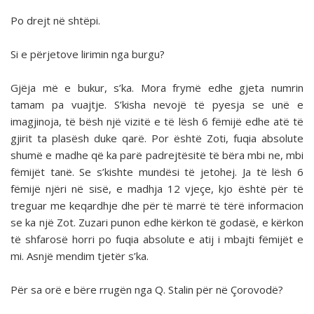
Po drejt në shtëpi.
Si e përjetove lirimin nga burgu?
Gjëja më e bukur, s’ka. Mora frymë edhe gjeta numrin
tamam pa vuajtje. S’kisha nevojë të pyesja se unë e
imagjinoja, të bësh një vizitë e të lësh 6 fëmijë edhe atë të
gjirit ta plasësh duke qarë. Por është Zoti, fuqia absolute
shumë e madhe që ka parë padrejtësitë të bëra mbi ne, mbi
fëmijët tanë. Se s’kishte mundësi të jetohej. Ja të lësh 6
fëmijë njëri në sisë, e madhja 12 vjeçe, kjo është për të
treguar me keqardhje dhe për të marrë të tërë informacion
se ka një Zot. Zuzari punon edhe kërkon të godasë, e kërkon
të shfarosë horri po fuqia absolute e atij i mbajti fëmijët e
mi. Asnjë mendim tjetër s’ka.
Për sa orë e bëre rrugën nga Q. Stalin për në Çorovodë?