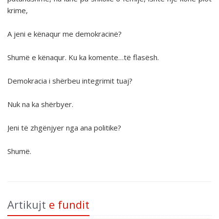
krime,
A jeni e kënaqur me demokracinë?
Shumë e kënaqur. Ku ka komente…të flasësh.
Demokracia i shërbeu integrimit tuaj?
Nuk na ka shërbyer.
Jeni të zhgënjyer nga ana politike?
Shumë.
Artikujt
e fundit