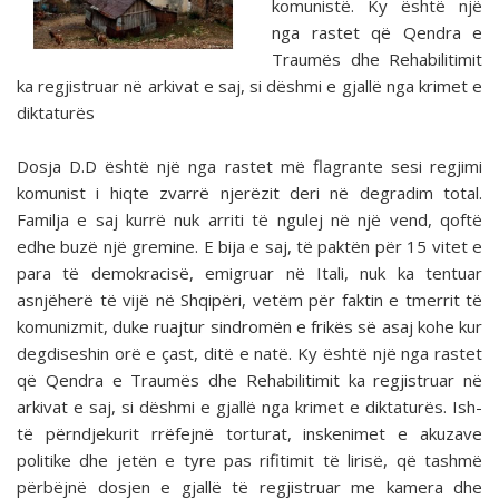
komunistë. Ky është një
nga rastet që Qendra e
Traumës dhe Rehabilitimit
ka regjistruar në arkivat e saj, si dëshmi e gjallë nga krimet e
diktaturës
Dosja D.D është një nga rastet më flagrante sesi regjimi
komunist i hiqte zvarrë njerëzit deri në degradim total.
Familja e saj kurrë nuk arriti të ngulej në një vend, qoftë
edhe buzë një gremine. E bija e saj, të paktën për 15 vitet e
para të demokracisë, emigruar në Itali, nuk ka tentuar
asnjëherë të vijë në Shqipëri, vetëm për faktin e tmerrit të
komunizmit, duke ruajtur sindromën e frikës së asaj kohe kur
degdiseshin orë e çast, ditë e natë. Ky është një nga rastet
që Qendra e Traumës dhe Rehabilitimit ka regjistruar në
arkivat e saj, si dëshmi e gjallë nga krimet e diktaturës. Ish-
të përndjekurit rrëfejnë torturat, inskenimet e akuzave
politike dhe jetën e tyre pas rifitimit të lirisë, që tashmë
përbëjnë dosjen e gjallë të regjistruar me kamera dhe