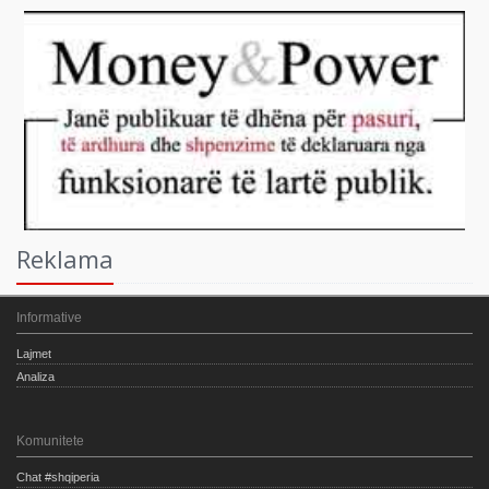
Reklama
Informative
Lajmet
Analiza
Komunitete
Chat #shqiperia