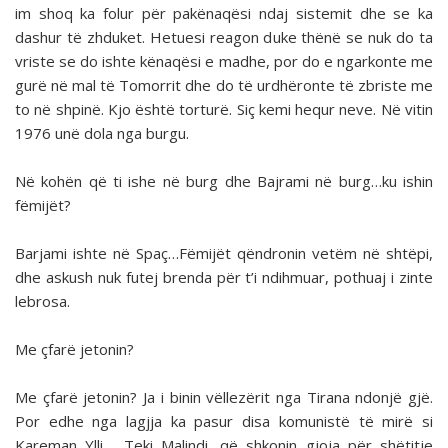
im shoq ka folur për pakënaqësi ndaj sistemit dhe se ka
dashur të zhduket. Hetuesi reagon duke thënë se nuk do ta
vriste se do ishte kënaqësi e madhe, por do e ngarkonte me
gurë në mal të Tomorrit dhe do të urdhëronte të zbriste me
to në shpinë. Kjo është torturë. Siç kemi hequr neve. Në vitin
1976 unë dola nga burgu.
Në kohën që ti ishe në burg dhe Bajrami në burg…ku ishin
fëmijët?
Barjami ishte në Spaç…Fëmijët qëndronin vetëm në shtëpi,
dhe askush nuk futej brenda për t’i ndihmuar, pothuaj i zinte
lebrosa.
Me çfarë jetonin?
Me çfarë jetonin? Ja i binin vëllezërit nga Tirana ndonjë gjë.
Por edhe nga lagjja ka pasur disa komunistë të mirë si
Kareman Ylli, Teki Malindi, që shkonin gjoja për shëtitje