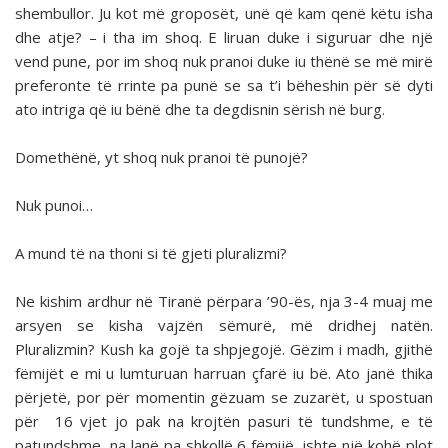
shembullor. Ju kot më groposët, unë që kam qenë këtu isha
dhe atje? – i tha im shoq. E liruan duke i siguruar dhe një
vend pune, por im shoq nuk pranoi duke iu thënë se më mirë
preferonte të rrinte pa punë se sa t’i bëheshin për së dyti
ato intriga që iu bënë dhe ta degdisnin sërish në burg.
Domethënë, yt shoq nuk pranoi të punojë?
Nuk punoi…
A mund të na thoni si të gjeti pluralizmi?
Ne kishim ardhur në Tiranë përpara ’90-ës, nja 3-4 muaj me
arsyen se kisha vajzën sëmurë, më dridhej natën.
Pluralizmin? Kush ka gojë ta shpjegojë. Gëzim i madh, gjithë
fëmijët e mi u lumturuan harruan çfarë iu bë. Ato janë thika
përjetë, por për momentin gëzuam se zuzarët, u spostuan
për 16 vjet jo pak na krojtën pasuri të tundshme, e të
patundshme, na lanë pa shkollë 6 fëmijë, ishte një kohë plot