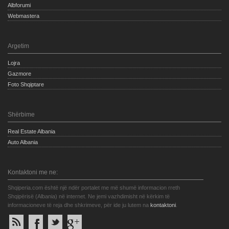
Albforumi
Webmastera
Argetim
Lojra
Gazmore
Foto Shqiptare
Shërbime
Real Estate Albania
Auto Albania
Kontaktoni me ne:
Shqiperia.com është një ndër portalet me më shumë informacion rreth
Shqipërisë (Albania) në internet. Ne jemi vazhdimisht në kërkim të
informacioneve të reja dhe shkrimeve, për ide ju lutem na
kontaktoni
.