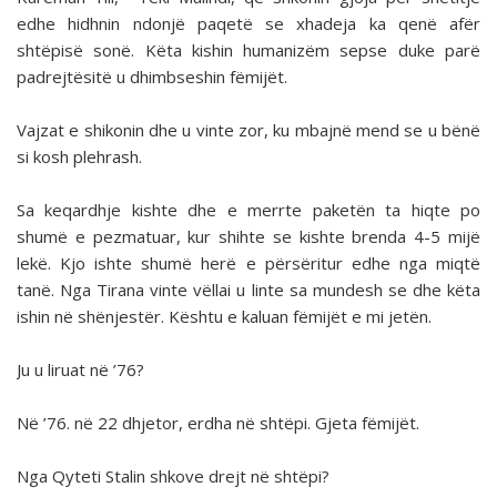
edhe hidhnin ndonjë paqetë se xhadeja ka qenë afër
shtëpisë sonë. Këta kishin humanizëm sepse duke parë
padrejtësitë u dhimbseshin fëmijët.
Vajzat e shikonin dhe u vinte zor, ku mbajnë mend se u bënë
si kosh plehrash.
Sa keqardhje kishte dhe e merrte paketën ta hiqte po
shumë e pezmatuar, kur shihte se kishte brenda 4-5 mijë
lekë. Kjo ishte shumë herë e përsëritur edhe nga miqtë
tanë. Nga Tirana vinte vëllai u linte sa mundesh se dhe këta
ishin në shënjestër. Kështu e kaluan fëmijët e mi jetën.
Ju u liruat në ’76?
Në ’76. në 22 dhjetor, erdha në shtëpi. Gjeta fëmijët.
Nga Qyteti Stalin shkove drejt në shtëpi?