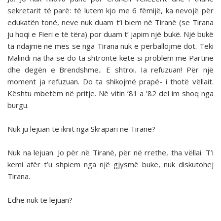
sekretarit të parë: të lutem kjo me 6 fëmijë, ka nevojë për
edukatën tonë, neve nuk duam t’i biem në Tiranë (se Tirana
ju hoqi e Fieri e të tëra) por duam t’ japim një bukë. Një bukë
ta ndajmë në mes se nga Tirana nuk e përballojmë dot. Teki
Malindi na tha se do ta shtronte këtë si problem me Partinë
dhe degën e Brendshme.. E shtroi. Ia refuzuan! Për një
moment ja refuzuan. Do ta shikojmë prapë- i thotë vëllait.
Kështu mbetëm në pritje. Në vitin ’81 a ’82 del im shoq nga
burgu.
Nuk ju lejuan të iknit nga Skrapari në Tiranë?
Nuk na lejuan. Jo për në Tiranë, për në rrethe, tha vëllai. T’i
kemi afër t’u shpiem nga një gjysmë buke, nuk diskutohej
Tirana.
Edhe nuk të lejuan?