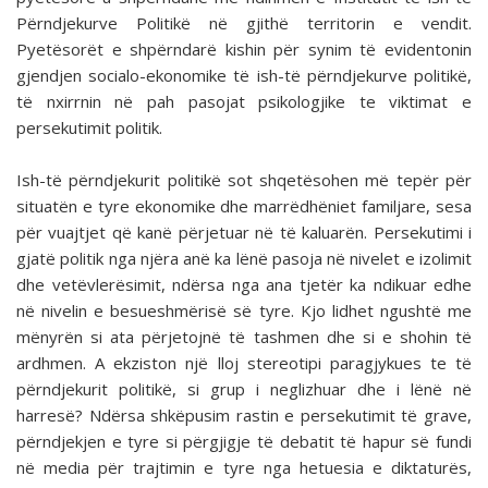
Përndjekurve Politikë në gjithë territorin e vendit.
Pyetësorët e shpërndarë kishin për synim të evidentonin
gjendjen socialo-ekonomike të ish-të përndjekurve politikë,
të nxirrnin në pah pasojat psikologjike te viktimat e
persekutimit politik.
Ish-të përndjekurit politikë sot shqetësohen më tepër për
situatën e tyre ekonomike dhe marrëdhëniet familjare, sesa
për vuajtjet që kanë përjetuar në të kaluarën. Persekutimi i
gjatë politik nga njëra anë ka lënë pasoja në nivelet e izolimit
dhe vetëvlerësimit, ndërsa nga ana tjetër ka ndikuar edhe
në nivelin e besueshmërisë së tyre. Kjo lidhet ngushtë me
mënyrën si ata përjetojnë të tashmen dhe si e shohin të
ardhmen. A ekziston një lloj stereotipi paragjykues te të
përndjekurit politikë, si grup i neglizhuar dhe i lënë në
harresë? Ndërsa shkëpusim rastin e persekutimit të grave,
përndjekjen e tyre si përgjigje të debatit të hapur së fundi
në media për trajtimin e tyre nga hetuesia e diktaturës,