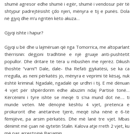
shumë agresor edhe shumë i egër, shumë i vendosur për të
shtypur padrejtësisht çdo njeri, mënyra e tij e punës. Dola
në gjyq dhe m’u ngritën këto akuza…
Gjyqi ishte i hapur?
Gjyqi u bë dhe u lajmëruan që nga Tomorrica, me altoparlant
thërrisnin: dëgjoni tradhtinë e një gruaje anti-pushtetit
popullor. Dhe dritare të tëra u mbushën me njerëz. Dikush
thoshte “varni”! Dale, dale- tha Refati gjykatësi, se ka ca
rregulla, as neni përkatës jo, mënyra e veprimi të kësaj, nuk
është kriminal. Ngadalë, ngadalë qe urdhri i tij. E më dënuan
4 vjet për shpërdorim edhe abuzim ndaj Partisë tonë…
Kërcënimi i tyre ishte se meqë ti s’na mund dot ne…. ti
munde veten. Më dënojnë kështu 4 vjet, pretenca e
prokurorit dhe anëtarëve tjerë, meqë isha nënë e 6-të
fëmijëve, pa arsim përkatës. Dhe më lanë tre vjet. Mbas
dënimit më çuan në qytetin Stalin. Kalova atje rreth 2 vjet, ku
më pas arrestojnë Barjamin.