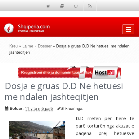
Shfaq
menun
Kreu
»
Lajme
»
Dossier
» Dosja e gruas D.D Ne hetuesi me ndalen
jashteqitjen
Dosja e gruas D.D Ne hetuesi
me ndalen jashteqitjen
Botuar:
11 vite më parë
Shkruar nga:
D.D rrëfen për herë të
parë torturën nga akuzat e
paqena prej hetuesve