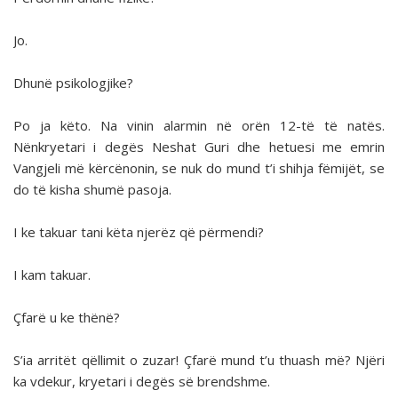
Jo.
Dhunë psikologjike?
Po ja këto. Na vinin alarmin në orën 12-të të natës.
Nënkryetari i degës Neshat Guri dhe hetuesi me emrin
Vangjeli më kërcënonin, se nuk do mund t’i shihja fëmijët, se
do të kisha shumë pasoja.
I ke takuar tani këta njerëz që përmendi?
I kam takuar.
Çfarë u ke thënë?
S’ia arritët qëllimit o zuzar! Çfarë mund t’u thuash më? Njëri
ka vdekur, kryetari i degës së brendshme.