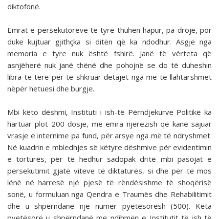
diktofonë.
Emrat e persekutorëve të tyre thuhen hapur, pa drojë, por
duke kujtuar gjithçka si ditën që ka ndodhur. Asgjë nga
memoria e tyre nuk është fshirë. Janë të vërteta që
asnjëherë nuk janë thënë dhe pohojnë se do të duheshin
libra të tërë për të shkruar detajet nga më të llahtarshmet
nëpër hetuesi dhe burgje.
Mbi këto dëshmi, Instituti i ish-të Përndjekurve Politikë ka
hartuar plot 200 dosje, me emra njerëzish që kanë sajuar
vrasje e internime pa fund, për arsye nga më të ndryshmet.
Në kuadrin e mbledhjes së këtyre dëshmive për evidentimin
e torturës, për të hedhur sadopak dritë mbi pasojat e
persekutimit gjatë viteve të diktaturës, si dhe për të mos
lënë në harresë një pjesë të rëndësishme të shoqërisë
sonë, u formuluan nga Qendra e Traumës dhe Rehabilitimit
dhe u shpërndanë një numër pyetësorësh (500). Këta
pyetësorë u shpërndanë me ndihmën e Institutit të ish të