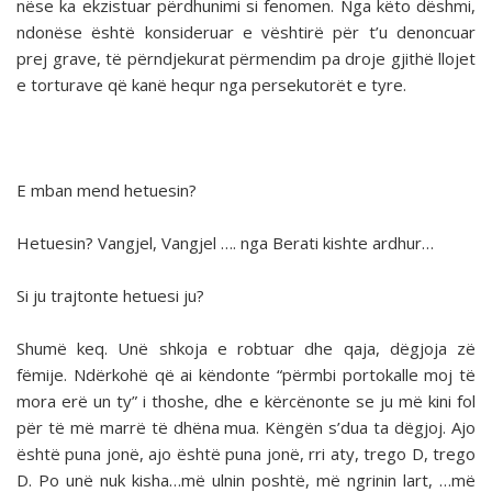
nëse ka ekzistuar përdhunimi si fenomen. Nga këto dëshmi,
ndonëse është konsideruar e vështirë për t’u denoncuar
prej grave, të përndjekurat përmendim pa droje gjithë llojet
e torturave që kanë hequr nga persekutorët e tyre.
E mban mend hetuesin?
Hetuesin? Vangjel, Vangjel …. nga Berati kishte ardhur…
Si ju trajtonte hetuesi ju?
Shumë keq. Unë shkoja e robtuar dhe qaja, dëgjoja zë
fëmije. Ndërkohë që ai këndonte “përmbi portokalle moj të
mora erë un ty” i thoshe, dhe e kërcënonte se ju më kini fol
për të më marrë të dhëna mua. Këngën s’dua ta dëgjoj. Ajo
është puna jonë, ajo është puna jonë, rri aty, trego D, trego
D. Po unë nuk kisha…më ulnin poshtë, më ngrinin lart, …më