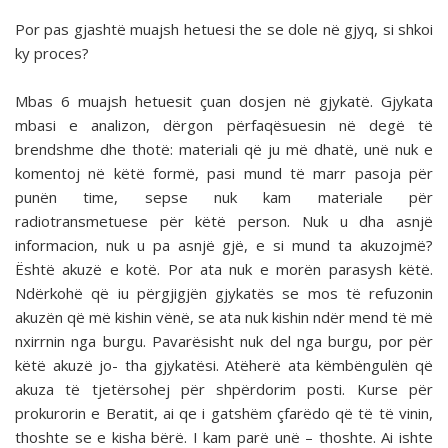
Por pas gjashtë muajsh hetuesi the se dole në gjyq, si shkoi
ky proces?
Mbas 6 muajsh hetuesit çuan dosjen në gjykatë. Gjykata
mbasi e analizon, dërgon përfaqësuesin në degë të
brendshme dhe thotë: materiali që ju më dhatë, unë nuk e
komentoj në këtë formë, pasi mund të marr pasoja për
punën time, sepse nuk kam materiale për
radiotransmetuese për këtë person. Nuk u dha asnjë
informacion, nuk u pa asnjë gjë, e si mund ta akuzojmë?
Është akuzë e kotë. Por ata nuk e morën parasysh këtë.
Ndërkohë që iu përgjigjën gjykatës se mos të refuzonin
akuzën që më kishin vënë, se ata nuk kishin ndër mend të më
nxirrnin nga burgu. Pavarësisht nuk del nga burgu, por për
këtë akuzë jo- tha gjykatësi. Atëherë ata këmbëngulën që
akuza të tjetërsohej për shpërdorim posti. Kurse për
prokurorin e Beratit, ai qe i gatshëm çfarëdo që të të vinin,
thoshte se e kisha bërë. I kam parë unë – thoshte. Ai ishte