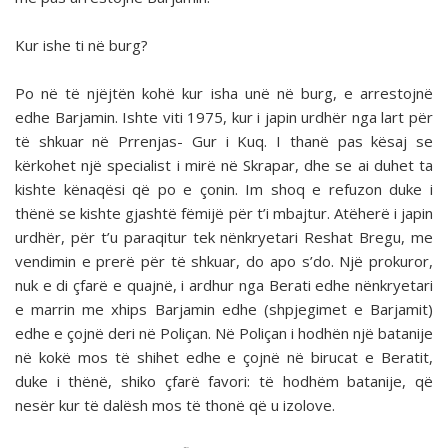
Kur ishe ti në burg?
Po në të njëjtën kohë kur isha unë në burg, e arrestojnë
edhe Barjamin. Ishte viti 1975, kur i japin urdhër nga lart për
të shkuar në Prrenjas- Gur i Kuq. I thanë pas kësaj se
kërkohet një specialist i mirë në Skrapar, dhe se ai duhet ta
kishte kënaqësi që po e çonin. Im shoq e refuzon duke i
thënë se kishte gjashtë fëmijë për t’i mbajtur. Atëherë i japin
urdhër, për t’u paraqitur tek nënkryetari Reshat Bregu, me
vendimin e prerë për të shkuar, do apo s’do. Një prokuror,
nuk e di çfarë e quajnë, i ardhur nga Berati edhe nënkryetari
e marrin me xhips Barjamin edhe (shpjegimet e Barjamit)
edhe e çojnë deri në Poliçan. Në Poliçan i hodhën një batanije
në kokë mos të shihet edhe e çojnë në birucat e Beratit,
duke i thënë, shiko çfarë favori: të hodhëm batanije, që
nesër kur të dalësh mos të thonë që u izolove.