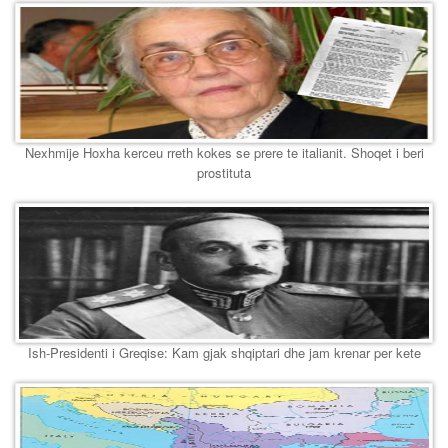
Nexhmije Hoxha kerceu rreth kokes se prere te italianit. Shoqet i beri
prostituta
Ish-Presidenti i Greqise: Kam gjak shqiptari dhe jam krenar per kete