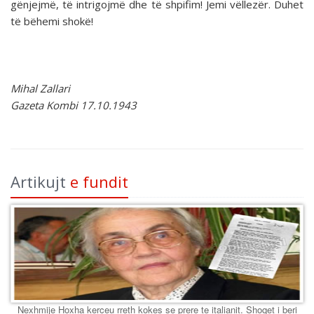
gënjejmë, të intrigojmë dhe të shpifim! Jemi vëllezër. Duhet
të bëhemi shokë!
Mihal Zallari
Gazeta Kombi 17.10.1943
Artikujt
e fundit
Nexhmije Hoxha kerceu rreth kokes se prere te italianit. Shoqet i beri