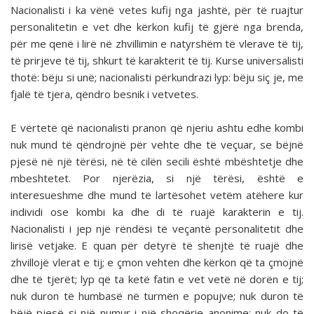
Nacionalisti i ka vënë vetes kufij nga jashtë, për të ruajtur
personalitetin e vet dhe kërkon kufij të gjërë nga brenda,
për me qenë i lirë në zhvillimin e natyrshëm të vlerave të tij,
të prirjeve të tij, shkurt të karakterit të tij. Kurse universalisti
thotë: bëju si unë; nacionalisti përkundrazi lyp: bëju siç je, me
fjalë të tjera, qëndro besnik i vetvetes.
E vërtetë që nacionalisti pranon që njeriu ashtu edhe kombi
nuk mund të qëndrojnë për vehte dhe të veçuar, se bëjnë
pjesë në një tërësi, në të cilën secili është mbështetje dhe
mbeshtetet. Por njerëzia, si një tërësi, është e
interesueshme dhe mund të lartësohet vetëm atëhere kur
individi ose kombi ka dhe di të ruajë karakterin e tij.
Nacionalisti i jep një rëndësi të veçantë personalitetit dhe
lirisë vetjake. E quan për detyrë të shenjtë të ruajë dhe
zhvillojë vlerat e tij; e çmon vehten dhe kërkon që ta çmojnë
dhe të tjerët; lyp që ta ketë fatin e vet vetë në dorën e tij;
nuk duron të humbasë në turmën e popujve; nuk duron të
bëjë pjesë si një numur i një shoqërie anonime; nuk do të