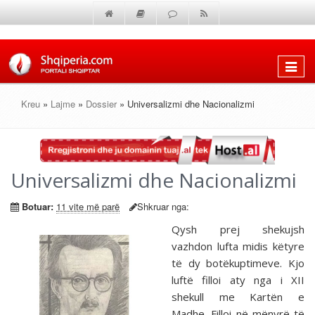
Shfaq
menun
Kreu
»
Lajme
»
Dossier
» Universalizmi dhe Nacionalizmi
Universalizmi dhe Nacionalizmi
Botuar:
11 vite më parë
Shkruar nga:
Qysh prej shekujsh
vazhdon lufta midis këtyre
të dy botëkuptimeve. Kjo
luftë filloi aty nga i XII
shekull me Kartën e
Madhe. Filloi në mënyrë të