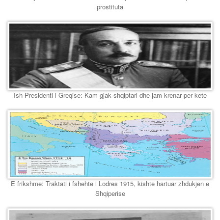
prostituta
Ish-Presidenti i Greqise: Kam gjak shqiptari dhe jam krenar per kete
E frikshme: Traktati i fshehte i Lodres 1915, kishte hartuar zhdukjen e
Shqiperise