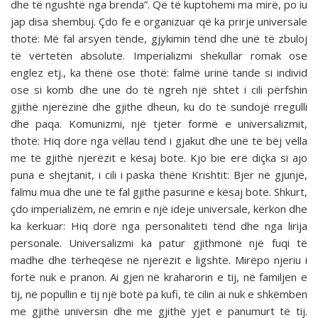
dhe të ngushtë nga brenda”. Që të kuptohemi ma mirë, po iu
jap disa shembuj. Çdo fe e organizuar që ka prirje universale
thotë: Më fal arsyen tënde, gjykimin tënd dhe unë të zbuloj
të vërtetën absolute. Imperializmi shekullar romak ose
englez etj., ka thënë ose thotë: falmë urinë tande si individ
ose si komb dhe une do të ngreh një shtet i cili përfshin
gjithë njerëzinë dhe gjithe dheun, ku do të sundojë rregulli
dhe paqa. Komunizmi, një tjetër formë e universalizmit,
thotë: Hiq dore nga vëllau tënd i gjakut dhe unë të bëj vëlla
me të gjithë njerëzit e kësaj bote. Kjo bie erë diçka si ajo
puna e shejtanit, i cili i paska thënë Krishtit: Bjer në gjunjë,
falmu mua dhe unë të fal gjithë pasurinë e kësaj bote. Shkurt,
çdo imperializëm, në emrin e një ideje universale, kërkon dhe
ka kerkuar: Hiq dorë nga personaliteti tënd dhe nga lirija
personale. Universalizmi ka patur gjithmonë një fuqi të
madhe dhe tërheqëse në njerëzit e ligshtë. Mirëpo njeriu i
fortë nuk e pranon. Ai gjen në kraharorin e tij, në familjen e
tij, në popullin e tij një botë pa kufi, të cilin ai nuk e shkëmben
me gjithë universin dhe me gjithë yjet e panumurt të tij.