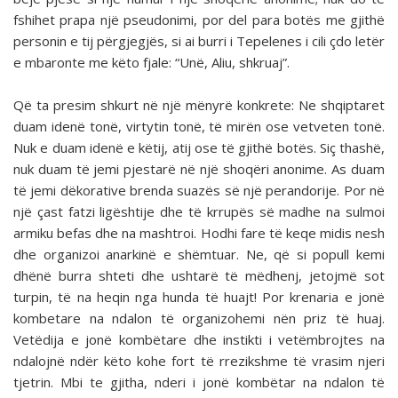
fshihet prapa një pseudonimi, por del para botës me gjithë
personin e tij përgjegjës, si ai burri i Tepelenes i cili çdo letër
e mbaronte me këto fjale: “Unë, Aliu, shkruaj”.
Që ta presim shkurt në një mënyrë konkrete: Ne shqiptaret
duam idenë tonë, virtytin tonë, të mirën ose vetveten tonë.
Nuk e duam idenë e këtij, atij ose të gjithë botës. Siç thashë,
nuk duam të jemi pjestarë në një shoqëri anonime. As duam
të jemi dëkorative brenda suazës së një perandorije. Por në
një çast fatzi ligështije dhe të krrupës së madhe na sulmoi
armiku befas dhe na mashtroi. Hodhi fare të keqe midis nesh
dhe organizoi anarkinë e shëmtuar. Ne, që si popull kemi
dhënë burra shteti dhe ushtarë të mëdhenj, jetojmë sot
turpin, të na heqin nga hunda të huajt! Por krenaria e jonë
kombetare na ndalon të organizohemi nën priz të huaj.
Vetëdija e jonë kombëtare dhe instikti i vetëmbrojtes na
ndalojnë ndër këto kohe fort të rrezikshme të vrasim njeri
tjetrin. Mbi te gjitha, nderi i jonë kombëtar na ndalon të