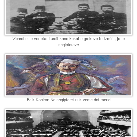
'Zbardhet' e verteta: Turqit kane kokat e grekeve te Izmirit, jo te
shqiptareve
Faik Konica: Ne shqiptaret nuk veme dot mend