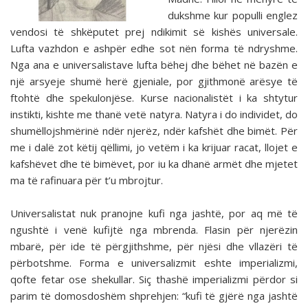
dukshme kur populli englez
vendosi të shkëputet prej ndikimit së kishës universale.
Lufta vazhdon e ashpër edhe sot nën forma të ndryshme.
Nga ana e universalistave lufta bëhej dhe bëhet në bazën e
një arsyeje shumë herë gjeniale, por gjithmonë arësye të
ftohtë dhe spekulonjëse. Kurse nacionalistët i ka shtytur
instikti, kishte me thanë vetë natyra. Natyra i do individet, do
shumëllojshmërinë ndër njerëz, ndër kafshët dhe bimët. Për
me i dalë zot këtij qëllimi, jo vetëm i ka krijuar racat, llojet e
kafshëvet dhe të bimëvet, por iu ka dhanë armët dhe mjetet
ma të rafinuara për t’u mbrojtur.
Universalistat nuk pranojne kufi nga jashtë, por aq më të
ngushtë i venë kufijtë nga mbrenda. Flasin për njerëzin
mbarë, për ide të përgjithshme, për njësi dhe vllazëri të
përbotshme. Forma e universalizmit eshte imperializmi,
qofte fetar ose shekullar. Siç thashë imperializmi përdor si
parim të domosdoshëm shprehjen: “kufi të gjërë nga jashtë