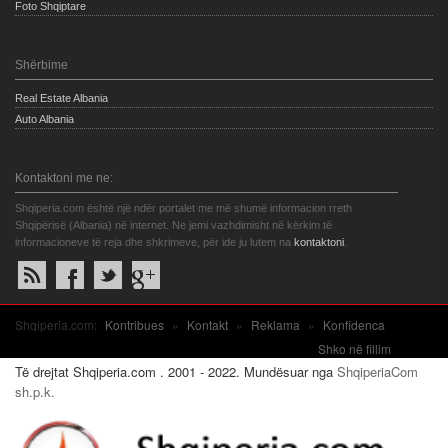
Foto Shqiptare
Shërbime
Real Estate Albania
Auto Albania
Kontaktoni me ne:
Shqiperia.com është një ndër portalet me më shumë informacion rreth
Shqipërisë (Albania) në internet. Ne jemi vazhdimisht në kërkim të
informacioneve të reja dhe shkrimeve, për ide ju lutem na
kontaktoni
.
Shqiperia.com:
Kontribues
»
Kontakt
»
Reklama
»
Konfidenca
Shko në fillim
Të drejtat Shqiperia.com . 2001 - 2022. Mundësuar nga
ShqiperiaCom
sh.p.k.