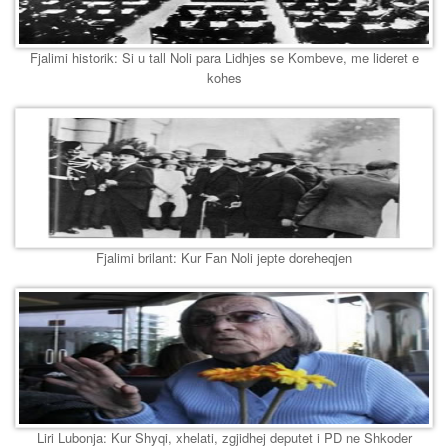
Fjalimi historik: Si u tall Noli para Lidhjes se Kombeve, me lideret e
kohes
Fjalimi brilant: Kur Fan Noli jepte doreheqjen
Liri Lubonja: Kur Shyqi, xhelati, zgjidhej deputet i PD ne Shkoder