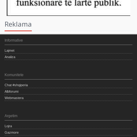
Reklama
Informative
Lajmet
Analiza
Komunitete
Chat #shqiperia
Albforumi
Webmastera
Argetim
Lojra
Gazmore