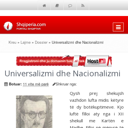
Shfaq
menun
Kreu
»
Lajme
»
Dossier
» Universalizmi dhe Nacionalizmi
Universalizmi dhe Nacionalizmi
Botuar:
11 vite më parë
Shkruar nga:
Qysh prej shekujsh
vazhdon lufta midis këtyre
të dy botëkuptimeve. Kjo
luftë filloi aty nga i XII
shekull me Kartën e
Madhe. Filloi në mënyrë të