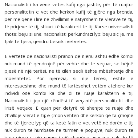
Nacionalisti i ka vënë vetes kufij nga jashtë, për të ruajtur
personalitetin e vet dhe kërkon kufij të gjërë nga brenda,
për me qenë i lirë në zhvillimin e natyrshëm të vlerave të tij,
të prirjeve të tij, shkurt të karakterit të tij. Kurse universalisti
thotë: bëju si unë; nacionalisti përkundrazi lyp: bëju siç je, me
fjalë të tjera, qëndro besnik i vetvetes.
E vërtetë që nacionalisti pranon që njeriu ashtu edhe kombi
nuk mund të qëndrojnë për vehte dhe të veçuar, se bëjnë
pjesë në një tërësi, në të cilën secili është mbështetje dhe
mbeshtetet. Por njerëzia, si një tërësi, është e
interesueshme dhe mund të lartësohet vetëm atëhere kur
individi ose kombi ka dhe di të ruajë karakterin e tij.
Nacionalisti i jep një rëndësi të veçantë personalitetit dhe
lirisë vetjake. E quan për detyrë të shenjtë të ruajë dhe
zhvillojë vlerat e tij; e çmon vehten dhe kërkon që ta çmojnë
dhe të tjerët; lyp që ta ketë fatin e vet vetë në dorën e tij;
nuk duron të humbasë në turmën e popujve; nuk duron të
bëjë pjesë si një numur i një shoqërie anonime; nuk do të