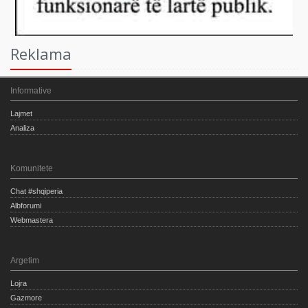
Reklama
Informative
Lajmet
Analiza
Komunitete
Chat #shqiperia
Albforumi
Webmastera
Argetim
Lojra
Gazmore