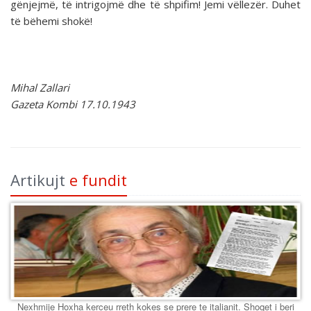
gënjejmë, të intrigojmë dhe të shpifim! Jemi vëllezër. Duhet
të bëhemi shokë!
Mihal Zallari
Gazeta Kombi 17.10.1943
Artikujt
e fundit
Nexhmije Hoxha kerceu rreth kokes se prere te italianit. Shoqet i beri