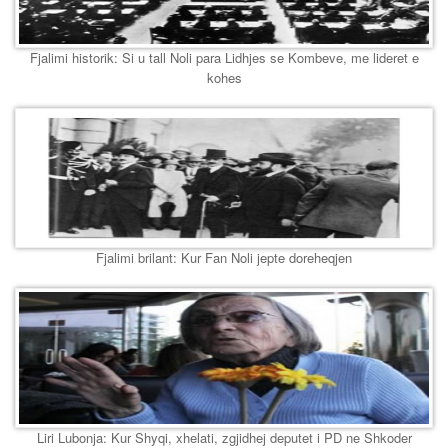
Fjalimi historik: Si u tall Noli para Lidhjes se Kombeve, me lideret e
kohes
Fjalimi brilant: Kur Fan Noli jepte doreheqjen
Liri Lubonja: Kur Shyqi, xhelati, zgjidhej deputet i PD ne Shkoder