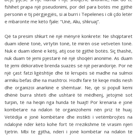
fshihet prapa një pseudonimi, por del para botës me gjithë
personin e tij përgjegjës, si ai burri i Tepelenes i cili çdo letër
e mbaronte me këto fjale: “Unë, Aliu, shkruaj”.
Që ta presim shkurt në një mënyrë konkrete: Ne shqiptaret
duam idenë tonë, virtytin tonë, të mirën ose vetveten tonë.
Nuk e duam idenë e këtij, atij ose të gjithë botës. Siç thashë,
nuk duam të jemi pjestarë në një shoqëri anonime. As duam
të jemi dëkorative brenda suazës së një perandorije. Por në
një çast fatzi ligështije dhe të krrupës së madhe na sulmoi
armiku befas dhe na mashtroi. Hodhi fare të keqe midis nesh
dhe organizoi anarkinë e shëmtuar. Ne, që si popull kemi
dhënë burra shteti dhe ushtarë të mëdhenj, jetojmë sot
turpin, të na heqin nga hunda të huajt! Por krenaria e jonë
kombetare na ndalon të organizohemi nën priz të huaj.
Vetëdija e jonë kombëtare dhe instikti i vetëmbrojtes na
ndalojnë ndër këto kohe fort të rrezikshme të vrasim njeri
tjetrin. Mbi te gjitha, nderi i jonë kombëtar na ndalon të