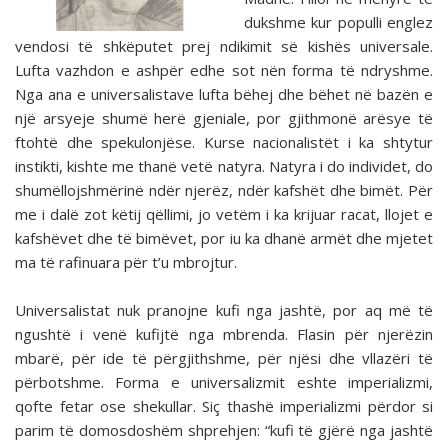
dukshme kur populli englez
vendosi të shkëputet prej ndikimit së kishës universale.
Lufta vazhdon e ashpër edhe sot nën forma të ndryshme.
Nga ana e universalistave lufta bëhej dhe bëhet në bazën e
një arsyeje shumë herë gjeniale, por gjithmonë arësye të
ftohtë dhe spekulonjëse. Kurse nacionalistët i ka shtytur
instikti, kishte me thanë vetë natyra. Natyra i do individet, do
shumëllojshmërinë ndër njerëz, ndër kafshët dhe bimët. Për
me i dalë zot këtij qëllimi, jo vetëm i ka krijuar racat, llojet e
kafshëvet dhe të bimëvet, por iu ka dhanë armët dhe mjetet
ma të rafinuara për t’u mbrojtur.
Universalistat nuk pranojne kufi nga jashtë, por aq më të
ngushtë i venë kufijtë nga mbrenda. Flasin për njerëzin
mbarë, për ide të përgjithshme, për njësi dhe vllazëri të
përbotshme. Forma e universalizmit eshte imperializmi,
qofte fetar ose shekullar. Siç thashë imperializmi përdor si
parim të domosdoshëm shprehjen: “kufi të gjërë nga jashtë