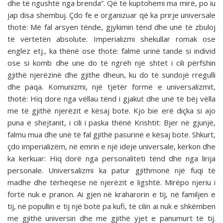
dhe të ngushtë nga brenda”. Që të kuptohemi ma mirë, po iu
jap disa shembuj. Çdo fe e organizuar që ka prirje universale
thotë: Më fal arsyen tënde, gjykimin tënd dhe unë të zbuloj
të vërtetën absolute. Imperializmi shekullar romak ose
englez etj., ka thënë ose thotë: falmë urinë tande si individ
ose si komb dhe une do të ngreh një shtet i cili përfshin
gjithë njerëzinë dhe gjithe dheun, ku do të sundojë rregulli
dhe paqa. Komunizmi, një tjetër formë e universalizmit,
thotë: Hiq dore nga vëllau tënd i gjakut dhe unë të bëj vëlla
me të gjithë njerëzit e kësaj bote. Kjo bie erë diçka si ajo
puna e shejtanit, i cili i paska thënë Krishtit: Bjer në gjunjë,
falmu mua dhe unë të fal gjithë pasurinë e kësaj bote. Shkurt,
çdo imperializëm, në emrin e një ideje universale, kërkon dhe
ka kerkuar: Hiq dorë nga personaliteti tënd dhe nga lirija
personale. Universalizmi ka patur gjithmonë një fuqi të
madhe dhe tërheqëse në njerëzit e ligshtë. Mirëpo njeriu i
fortë nuk e pranon. Ai gjen në kraharorin e tij, në familjen e
tij, në popullin e tij një botë pa kufi, të cilin ai nuk e shkëmben
me gjithë universin dhe me gjithë yjet e panumurt të tij.