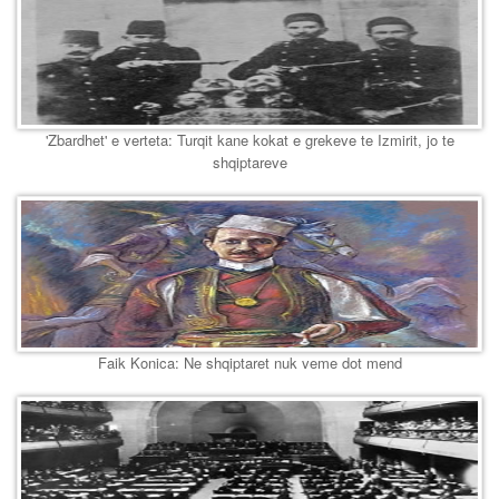
'Zbardhet' e verteta: Turqit kane kokat e grekeve te Izmirit, jo te
shqiptareve
Faik Konica: Ne shqiptaret nuk veme dot mend