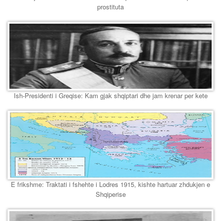
prostituta
Ish-Presidenti i Greqise: Kam gjak shqiptari dhe jam krenar per kete
E frikshme: Traktati i fshehte i Lodres 1915, kishte hartuar zhdukjen e
Shqiperise