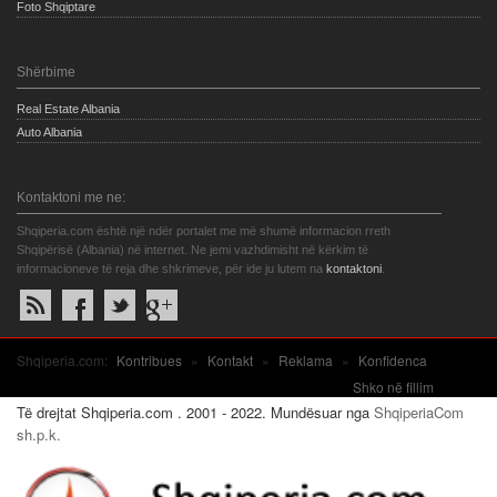
Foto Shqiptare
Shërbime
Real Estate Albania
Auto Albania
Kontaktoni me ne:
Shqiperia.com është një ndër portalet me më shumë informacion rreth
Shqipërisë (Albania) në internet. Ne jemi vazhdimisht në kërkim të
informacioneve të reja dhe shkrimeve, për ide ju lutem na
kontaktoni
.
Shqiperia.com:
Kontribues
»
Kontakt
»
Reklama
»
Konfidenca
Shko në fillim
Të drejtat Shqiperia.com . 2001 - 2022. Mundësuar nga
ShqiperiaCom
sh.p.k.