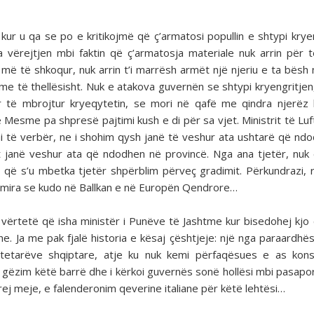
ur u qa se po e kritikojmë që ç’armatosi popullin e shtypi kry­en
a vërejtjen mbi faktin që ç’armatosja materiale nuk arrin për 
më të shkoqur, nuk arrin t’i marrësh armët një njeriu e ta bësh 
 me të thellësisht. Nuk e atakova guvernën se shtypi kryengritjen
 të mbrojtur kryeqytetin, se mori në qafë me qindra njerëz 
 Mesme pa shpresë pajtimi kush e di për sa vjet. Ministrit të Lu
mi të verbër, ne i shohim qysh janë të ve­shur ata ushtarë që nd
janë veshur ata që ndodhen në provincë. Nga ana tjetër, nuk
 që s’u mbetka tjetër shpërblim përveç grad­imit. Përkundrazi, 
të mira se kudo në Ballkan e në Europën Qendrore…
 vër­tetë që isha ministër i Punëve të Jashtme kur bisedohej kjo 
 Ja me pak fjalë historia e kësaj çështjeje: një nga para­ardhësi
ytetarëve shqiptare, atje ku nuk kemi përfaqësues e as kons
me gëzim këtë barrë dhe i kërkoi guvernës sonë hollësi mbi pasapo
rej meje, e falenderonim qeverine italiane për këtë lehtësi…