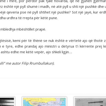
humë i mirë, por përdor pak fjalë hovarda, që në gjuhen gjerm
z është një pyll shumë i madh, në atë pyll u shti një pushkë dhe 
ë bëjë qeveria pse në pyll shtihet një pushke? Sot një jayë, kur er
 dha urdhra të rrepta për këtë pune.
mbledhja mbështillet prapë.
­jtësisë, kemi për të thënë se nuk është e vërtetë ajo që thotë z
n e tyre, edhe prandaj ajo ministri u detyrua t’i kërrente prej 
ashtu edhe me këtë vepër, ajo shkeli ligjin….
lli” me autor Filip Rrumbullakun).