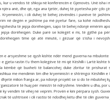
s, kur u vendos të shkoja në konferencën e Gjenovës. Unë isha i
 njëra anë, dhe që, nga ana tjetër, duhej të pyetesha për çdo çë
Kryeministri, i cili duhej të bëhej zëvëndës i punëve të jashtme
im në degën e jashtme pa më pyetur fare, sa kohë ndodhesha
rëngohesha të jepja dorëheqjen, sapo të behej ndonjë emërim ap
 jepja dorëheqjen. Duke parë se kolegët e mi, të gjithë pa për
 dorëheqjen time që atë minutë, i gëzuar që s’isha i nevoj
jtjen e arsyeshme se qysh kishte ndër mend guverna na mbulonte d
 gjeta rastin t’u them kolegëve të mi që Këshilli i Lartë kishte t
 këmbë që buxheti të balancohej duke zbritur të pri­shurat 
bashkua me mendimin tim dhe kryeministri e shtrëngoi Këshillin e 
hjetë milion franga ar, pa ndonjë projekt se si do te mbulohej ky 
­ganizatorë të huaj për ministri të ndryshme. Vendimi u dha, por 
 që ky vendim të vihej në veprim. Provën e kini përpara sysh. Guve
riak të ushtriseë i cili rastisi të ndodhej këtu dhe të cilin guverna