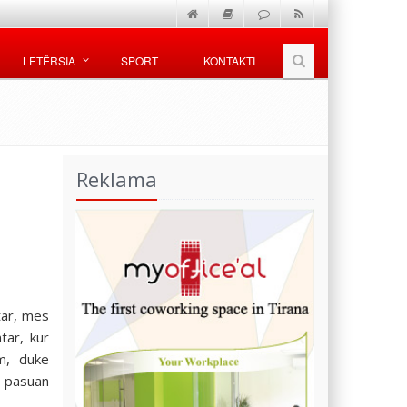
LETËRSIA
SPORT
KONTAKTI
Reklama
tar, mes
tar, kur
ëm, duke
ë pasuan