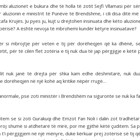
 mbi aluzionet e bukura dhe të holla të zotit Sejfi Vllamasi për s
 aluzionin e ministrit të Punëve të Brendshme, i cili disa ditë më
fa Krujës. Ju pyes ju, kujt u drejtohen insinuata dhe këto aluzion
ipërisë? A është nevoja të mbrohemi kundër këtyre insinuatave?
si mbrojtje për veten e tij për dorëheqjen që ka dhënë, se
, për të cilën flet zotëria e tij nuk dua të jap përgjigje e këtë p
it nuk janë të drejta për shka kam edhe dëshmitarë, nuk du
epte dorëheqjen në një kohë aq kritike nëpër rrugë…
ormale, pse zoti ministër i Brendshëm na siguronte se nuk ka far
em se si zoti Gurakuqi dhe Emzot Fan Noli i dalin zot tradhëtar
roj shumë si atdhetarë të mirë, por me gjithë këtë çuditem. Sa pë
 t’i përgjigjem në një mënyre, duke kërkuar prej zotërisë së tij që