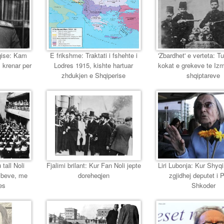
eqise: Kam
E frikshme: Traktati i fshehte i
'Zbardhet' e verteta: T
 krenar per
Lodres 1915, kishte hartuar
kokat e grekeve te Izmir
zhdukjen e Shqiperise
shqiptareve
 tall Noli
Fjalimi brilant: Kur Fan Noli jepte
Liri Lubonja: Kur Shyqi,
mbeve, me
doreheqjen
zgjidhej deputet i 
es
Shkoder