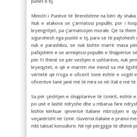
punët e tij.
Ministri i Punëve të Brendshme na bëri dy shaka k
Nuk e atakova se ç’armatosi popullin; por i hoq
kryengritjet, pa ç’armatosjen morale. Që ta them 
sigurohesh nga pusitë e tij, para se të pajtohesh
nuk e parashikoi, se nuk kishte marrë masa për
pafajshëm e se armiqësoi popullin e Shqipërise së
për t’i thënë se për veshjen e ushtarëve, nuk je
kryeqytet, e që e marrim me mend sa më ligsht 
vërtetë që rroga e oficerit tonë është e vogël e
oficerëve tanë janë më të mira se në Itali e më 
Sa për çështjen e shqiptarëve të Izmirit, është e
po unë e lashë ndryshe dhe u mbarua fare ndry­she.
kishte kërkuar qeverisë italiane mbrojtjen e q
veçanërisht në Izmir. Guverna italiane e pra­noi 
mbi taksat konsullore. Në një përgjigje të dhënë p