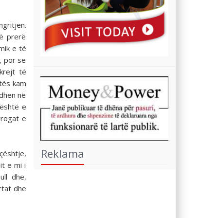
gritjen.
të prerë
mik e të
, por se
krejt të
ftës kam
odhen në
 është e
rrogat e
Reklama
çështje,
t e mi i
ull dhe,
rtat dhe