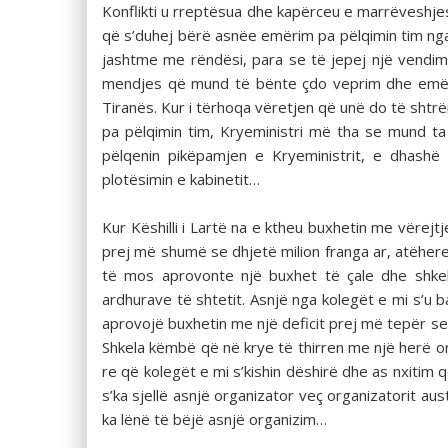
Konflikti u rreptësua dhe kapërceu e marrëveshje
që s’duhej bërë asnëe emërim pa pëlqimin tim nga
jashtme me rëndësi, para se të jepej një vendim. 
mendjes që mund të bënte çdo veprim dhe emër
Tiranës. Kur i tërhoqa vëretjen që unë do të sht
pa pëlqimin tim, Kryeministri më tha se mund ta
pëlqenin pikëpamjen e Kryeministrit, e dhashë
plotësimin e kabinetit…
Kur Këshilli i Lartë na e ktheu buxhetin me vëre
prej më shumë se dhjetë milion franga ar, atëhere e
të mos aprovonte një buxhet të çale dhe shkela
ardhurave të shtetit. Asnjë nga kolegët e mi s’u 
aprovojë buxhetin me një deficit prej më tepër se d
Shkela këmbë që në krye të thirren me një herë or
re që kolegët e mi s’kishin dëshirë dhe as nxi­tim
s’ka sjellë asnjë organizator veç organi­zatorit aust
ka lënë të bëjë asnjë organizim…