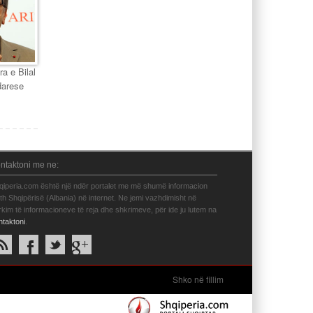
ra e Bilal
darese
ntaktoni me ne:
qiperia.com është një ndër portalet me më shumë informacion
eth Shqipërisë (Albania) në internet. Ne jemi vazhdimisht në
rkim të informacioneve të reja dhe shkrimeve, për ide ju lutem na
ntaktoni
.
Shko në fillim