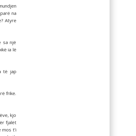
ëmundjen
 parë na
e? Atyre
 sa një
ikë ia lë
a të jap
ë frike.
ëve, kjo
r fjalët
 mos t’i