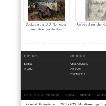
Dosja e gruas D.D: Ne hetuesi
Universalizmi dhe Na
me ndalen jashteqitjen
Informative
Komunitete
Lajmet
Chat #shqiperia
Analiza
Albforumi
Webmastera
Shqiperia.com:
Kontribues
»
Kontakt
»
Reklama
»
Konfid
Të drejtat Shqiperia.com . 2001 - 2022. Mundësuar nga
Shq