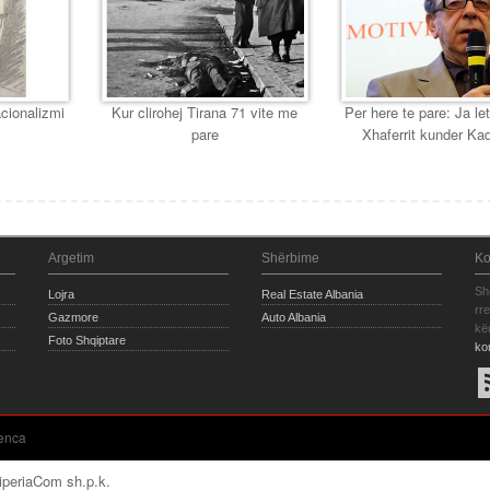
cionalizmi
Kur clirohej Tirana 71 vite me
Per here te pare: Ja let
pare
Xhaferrit kunder Ka
Argetim
Shërbime
Ko
Sh
Lojra
Real Estate Albania
rr
Gazmore
Auto Albania
kë
Foto Shqiptare
ko
enca
iperiaCom sh.p.k.