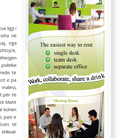
 ligji i
 isha në
aj, nga
shtojcë,
rëheqjen
politike
midis të
kot e pa
 malësi,
t për të
të Matit
në kohën
, pasi e
iceri të
 shikuar