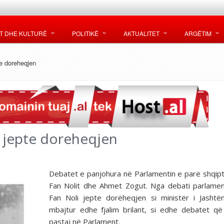
T DHE KULTURË
POLITIKË
AKTUALITET
ARGËTIM
te doreheqjen
li jepte doreheqjen
Debatet e panjohura në Parlamentin e parë shqip
Fan Nolit dhe Ahmet Zogut. Nga debati parlamen
Fan Noli jepte dorëheqjen si ministër i Jasht
mbajtur edhe fjalim brilant, si edhe debatet q
pastaj në Parlament.