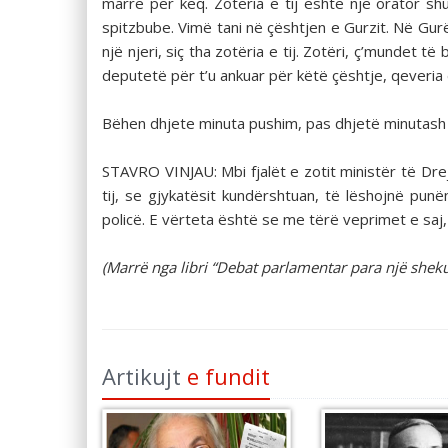
marrë për keq. Zotëria e tij është një orator s
spitzbube. Vimë tani në çështjen e Gurzit. Në Gurë
një njeri, siç tha zotëria e tij. Zotëri, ç’mundet t
deputetë për t’u ankuar për këtë çështje, qeveria
Bëhen dhjete minuta pushim, pas dhjetë minutash 
STAVRO VINJAU: Mbi fjalët e zotit ministër të Dre
tij, se gjykatësit kundërshtuan, të lëshojnë punë
policë. E vërteta është se me tërë veprimet e saj, 
(Marrë nga libri “Debat parlamentar para një sheku
Artikujt
e fundit