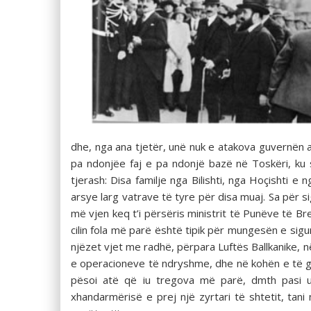
dhe, nga ana tjetër, unë nuk e atakova guvernën a
pa ndonjëe faj e pa ndonjë bazë në Toskëri, ku s
tjerash: Disa familje nga Bilishti, nga Hoçishti 
arsye larg vatrave të tyre për disa muaj. Sa për
më vjen keq t’i përsëris ministrit të Punëve të Br
cilin fola më parë është tipik për mungesën e sig
njëzet vjet me radhë, përpara Luftës Ballkanike, 
e operacione­ve të ndryshme, dhe në kohën e të g
pësoi atë që iu tregova më parë, dmth pasi u p
xhandarmërisë e prej një zyrtari të shtetit, tan