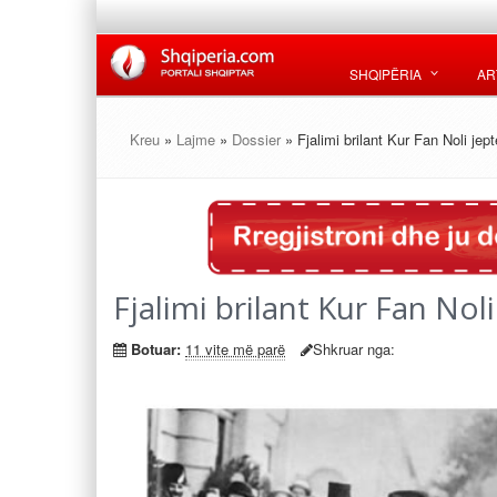
SHQIPËRIA
AR
Kreu
»
Lajme
»
Dossier
» Fjalimi brilant Kur Fan Noli jep
Fjalimi brilant Kur Fan No
Botuar:
11 vite më parë
Shkruar nga: