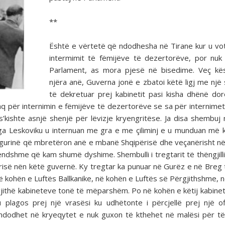
**
Është e vërtetë që ndodhesha në Tirane kur u votua
intermimit të fëmijëve të dezertorëve, por nuk
Parlament, as mora pjesë në bisedime. Veç kës
njëra anë, Guverna jonë e zbatoi këtë ligj me një 
të dekretuar prej kabinetit pasi kisha dhënë do
q për interni­min e fëmijëve të dezertorëve se sa për internimet 
’kishte asnjë shenjë për lëvizje kryengritëse. Ja disa shembuj 
e nga Les­koviku u internuan me gra e me çiliminj e u munduan më 
 sigurinë që mbretëron anë e mbanë Shqipërisë dhe veçanërisht në
endshme që kam shumë dyshime. Shembulli i tregtarit të thëngjilli
urisë nën këtë guvernë. Ky tregtar ka punuar në Gurëz e në Breg 
në kohën e Luftës Ballkanike, në kohën e Luftës së Përgjithshme, 
jithë kabineteve tonë të mëparshëm. Po në kohën e këtij kabineti
lagos prej një vrasësi ku udhëtonte i përcjellë prej një of
i ndodhet në kryeqytet e nuk guxon të kthehet në malësi për të