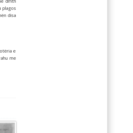
ane dmth
u plagos
dhën disa
otëria e
krahu me