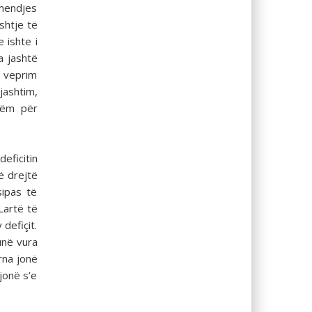
 mendjes
shtje të
 ishte i
 jashtë
o veprim
jashtim,
shëm për
eficitin
ë drejtë
sipas të
Lartë të
defiçit.
unë vura
rna jonë
 jonë s’e