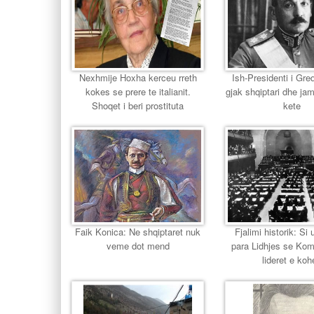
Nexhmije Hoxha kerceu rreth
Ish-Presidenti i Gr
kokes se prere te italianit.
gjak shqiptari dhe jam
Shoqet i beri prostituta
kete
Faik Konica: Ne shqiptaret nuk
Fjalimi historik: Si u
veme dot mend
para Lidhjes se Ko
lideret e koh