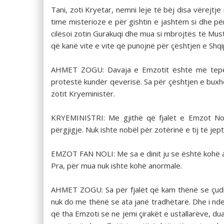
Tani, zoti Kryetar, nemni leje të bëj disa vërejtje
time misterioze e për gishtin e jashtëm si dhe për
cilësoi zotin Gurakuqi dhe mua si mbrojtës të Musta
që kanë vite e vite që punojnë për çështjen e Shq
AHMET ZOGU: Davaja e Emzotit është më tepër 
protestë kundër qeverisë. Sa për çështjen e buxhetit
zotit Kryeministër.
KRYEMINISTRI: Me gjithë që fjalët e Emzot Nol
përgjigje. Nuk ishte nobël për zotërinë e tij të j
EMZOT FAN NOLI: Me sa e dinit ju se është kohë an
Pra, për mua nuk ishte kohë anormale.
AHMET ZOGU: Sa për fjalët që kam thënë se çu­dit
nuk do me thënë se ata janë tradhëtarë. Dhe i nde
që tha Emzoti se ne jemi çirakët e ustallarëve, dua