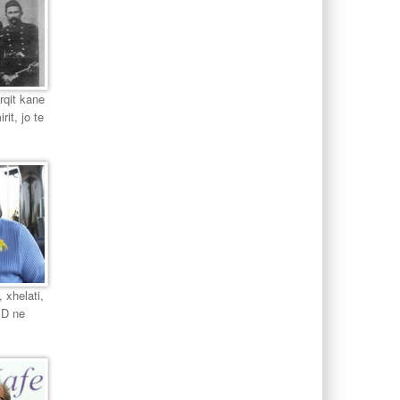
urqit kane
it, jo te
 xhelati,
PD ne