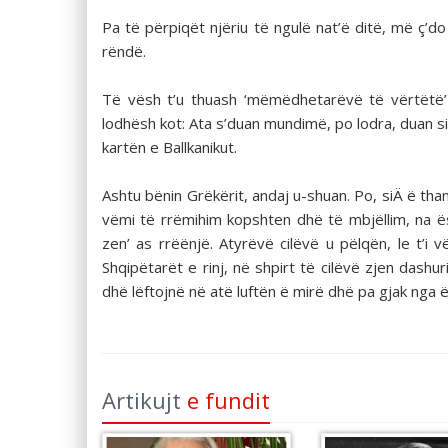
Pa të përpiqët njëriu të ngulë nat’ë ditë, më ç’
rëndë.
Të vësh t’u thuash ‘mëmëdhetarëvë të vërtëtë’
lodhësh kot: Ata s’duan mundimë, po lodra, duan s
kartën e Ballkanikut.
Ashtu bënin Grëkërit, andaj u-shuan. Po, siÄ ë th
vëmi të rrëmihim kopshten dhë të mbjëllim, na 
zen’ as rrëënjë. Atyrëvë cilëvë u pëlqën, le t’
Shqipëtarët e rinj, në shpirt të cilëvë zjen dashu
dhë lëftojnë në atë luftën ë mirë dhë pa gjak nga ë
Artikujt
e fundit