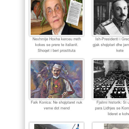
Nexhmije Hoxha kerceu rreth
Ish-Presidenti i Gr
kokes se prere te italianit.
gjak shqiptari dhe jam
Shoqet i beri prostituta
kete
Faik Konica: Ne shqiptaret nuk
Fjalimi historik: Si u
veme dot mend
para Lidhjes se Ko
lideret e koh