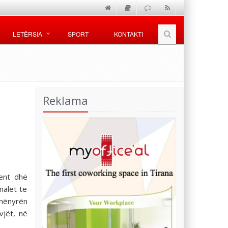
LETËRSIA
SPORT
KONTAKTI
Reklama
ent dhë
malët të
mënyrën
vjët, në