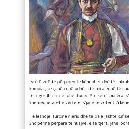
tyrë është të përpiqen të këndohët dhë të shkruh
kombiar, të çahën dhë udhëra të mira ëdhë të shum
të ngordhura në dhë tonë. Po këto punëra s’b
‘mëmëdhetarët ë vërtëtë’ s’janë të zotërit t’i kënë
Të lëshojë Turqinë njëriu dhe të dalë jashtë kufi
Shqipërinë përpara të huajvë, ë të tjëra, janë lodr