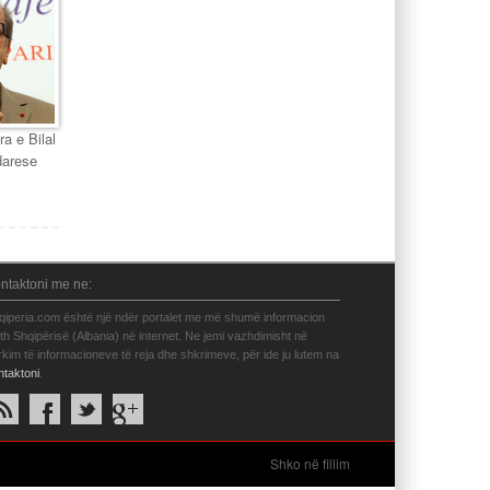
ra e Bilal
darese
ntaktoni me ne:
qiperia.com është një ndër portalet me më shumë informacion
eth Shqipërisë (Albania) në internet. Ne jemi vazhdimisht në
rkim të informacioneve të reja dhe shkrimeve, për ide ju lutem na
ntaktoni
.
Shko në fillim