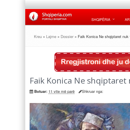
SHQIPËRIA
AR
Kreu
»
Lajme
»
Dossier
» Faik Konica Ne shqiptaret nu
Faik Konica Ne shqiptare
Botuar:
11 vite më parë
Shkruar nga: