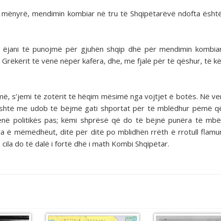
do mënyrë, mendimin kombiar në tru të Shqipëtarëvë ndofta ësht
 ëjani të punojmë për gjuhën shqip dhë për mendimin kombia
i Grëkërit të vënë nëpër kafëra, dhe, me fjalë për të qëshur, të 
amë, s’jemi të zotërit të hëqim mësimë nga vojtjet ë botës. Në ve
është me udob të bëjmë gati shportat për të mblëdhur pëmë q
i vënë politikës pas; këmi shprësë që do të bëjnë punëra të mb
ria ë mëmëdhëut, ditë për ditë po mblidhën rrëth ë rrotull flamur
 cila do të dalë i fortë dhë i math Kombi Shqipëtar.