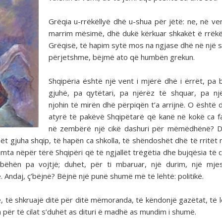
Grëqia u-rrëkëllyë dhë u-shua për jëtë: ne, në ve
marrim mësimë, dhë dukë kërkuar shkakët ë rrëkël
Grëqisë, të hapim sytë mos na ngjase dhë në një s
përjetshme, bëjmë ato që humbën grekun.
Shqipëria është një vent i mjërë dhë i ërrët, pa 
gjuhë, pa qytëtari, pa njërëz të shquar, pa n
njohin të mirën dhë përpiqën t’a arrijnë. O është 
atyrë të pakëvë Shqipëtarë që kanë në kokë ca f
në zembërë një cikë dashuri për mëmëdhënë? D
ët gjuha shqip, të hapën ca shkolla, të shëndoshët dhë të rritët
ta nëpër tërë Shqipëri që të ngjallët trëgëtia dhe bujqësia të ci
ëhën pa vojtjë; duhet, për ti mbaruar, një durim, një mjes
. Andaj, ç’bëjnë? Bëjnë një punë shumë më të lëhtë: politikë.
së, të shkruajë ditë për ditë mëmoranda, të këndonjë gazëtat, të 
a për të cilat s’duhët as dituri ë madhë as mundim i shumë.