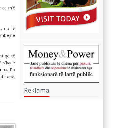
ë ca m’ë
r, do të
këmbejnë
nt që të
ë s’kanë
ëdha. Po
it tonë,
Reklama