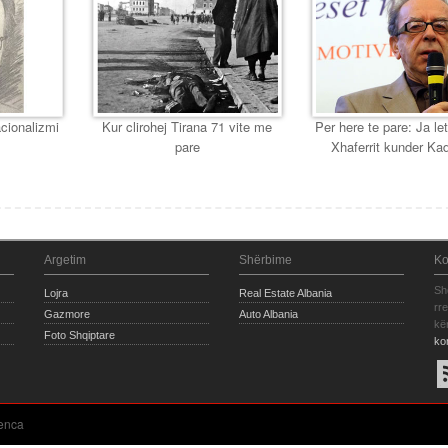
cionalizmi
Kur clirohej Tirana 71 vite me
Per here te pare: Ja let
pare
Xhaferrit kunder Ka
Argetim
Shërbime
Ko
Sh
Lojra
Real Estate Albania
rr
Gazmore
Auto Albania
kë
Foto Shqiptare
ko
enca