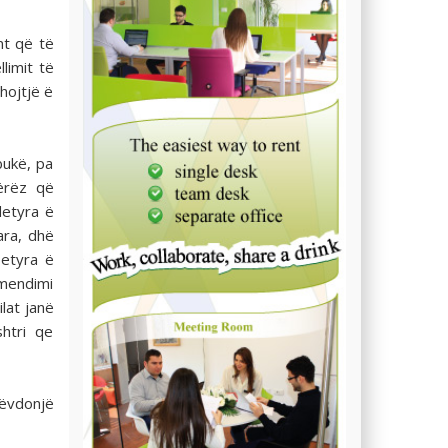
nt që të
limit të
hojtjë ë
bukë, pa
jërëz që
detyra ë
ara, dhë
etyra ë
 mendimi
lat janë
htri qe
lëvdonjë