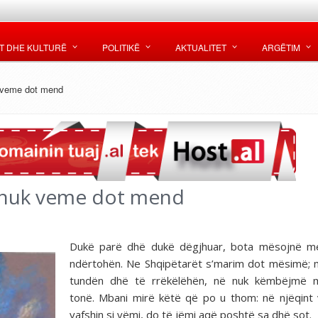
T DHE KULTURË
POLITIKË
AKTUALITET
ARGËTIM
k veme dot mend
t nuk veme dot mend
Dukë parë dhë dukë dëgjhuar, bota mësojnë m
ndërtohën. Ne Shqipëtarët s’marim dot mësimë; 
tundën dhë të rrëkëlëhën, në nuk këmbëjmë 
tonë. Mbani mirë këtë që po u thom: në njëqint 
vafshin si vëmi, do të jëmi aqë poshtë sa dhë sot.