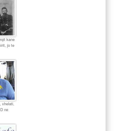
urqit kane
it, jo te
 xhelati,
PD ne