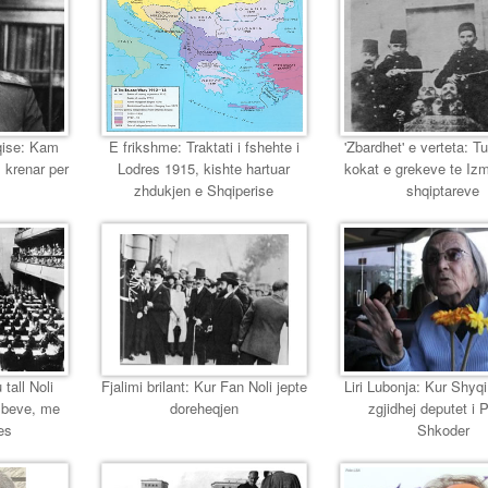
eqise: Kam
E frikshme: Traktati i fshehte i
'Zbardhet' e verteta: T
 krenar per
Lodres 1915, kishte hartuar
kokat e grekeve te Izmir
zhdukjen e Shqiperise
shqiptareve
 tall Noli
Fjalimi brilant: Kur Fan Noli jepte
Liri Lubonja: Kur Shyqi,
mbeve, me
doreheqjen
zgjidhej deputet i 
es
Shkoder