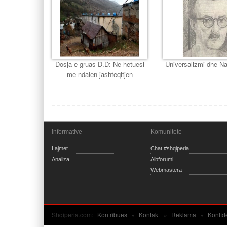
Dosja e gruas D.D: Ne hetuesi
Universalizmi dhe Na
me ndalen jashteqitjen
Informative
Komunitete
Lajmet
Chat #shqiperia
Analiza
Albforumi
Webmastera
Shqiperia.com:
Kontribues
»
Kontakt
»
Reklama
»
Konfid