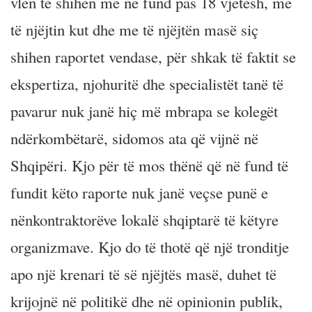
vlen të shihen më në fund pas 18 vjetësh, me
të njëjtin kut dhe me të njëjtën masë siç
shihen raportet vendase, për shkak të faktit se
ekspertiza, njohuritë dhe specialistët tanë të
pavarur nuk janë hiç më mbrapa se kolegët
ndërkombëtarë, sidomos ata që vijnë në
Shqipëri. Kjo për të mos thënë që në fund të
fundit këto raporte nuk janë veçse punë e
nënkontraktorëve lokalë shqiptarë të këtyre
organizmave. Kjo do të thotë që një tronditje
apo një krenari të së njëjtës masë, duhet të
krijojnë në politikë dhe në opinionin publik,