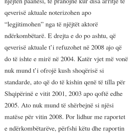
njëjtën paanësi, të pranojnë kur disa arritje të
qeverisë aktuale noterizohen apo
“legjitimohen” nga të njëjtët aktorë
ndërkombëtarë. E drejta e do po ashtu, që
qeverisë aktuale t’i refuzohet në 2008 ajo që
do të ishte e mirë në 2004. Katër vjet më vonë
nuk mund t’i ofrojë kush shoqërisë si
standarde, ato që do të kishin qenë të tilla për
Shqipërinë e vitit 2001, 2003 apo qoftë edhe
2005. Ato nuk mund të shërbejnë si njësi
matëse për vitin 2008. Por lidhur me raportet
e ndërkombëtarëve, përfshi këtu dhe raportin