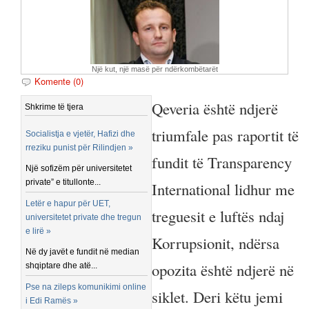
Një kut, një masë për ndërkombëtarët
Komente (0)
Qeveria është ndjerë
Shkrime të tjera
triumfale pas raportit të
Socialistja e vjetër, Hafizi dhe
rreziku punist për Rilindjen »
fundit të Transparency
Një sofizëm për universitetet
private” e titullonte...
International lidhur me
Letër e hapur për UET,
treguesit e luftës ndaj
universitetet private dhe tregun
e lirë »
Korrupsionit, ndërsa
Në dy javët e fundit në median
opozita është ndjerë në
shqiptare dhe atë...
Pse na zileps komunikimi online
siklet. Deri këtu jemi
i Edi Ramës »