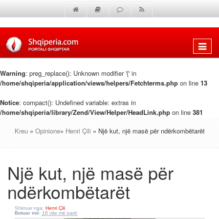
Shfaq
menun
Warning
: preg_replace(): Unknown modifier '{' in
/home/shqiperia/application/views/helpers/Fetchterms.php
on line
13
Notice
: compact(): Undefined variable: extras in
/home/shqiperia/library/Zend/View/Helper/HeadLink.php
on line
381
Kreu
»
Opinione
»
Henri Çili
» Një kut, një masë për ndërkombëtarët
Një kut, një masë për
ndërkombëtarët
Shkruar nga:
Henri Çili
Botuar më:
18 vite më parë