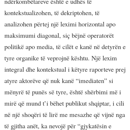
ndërkombëtareve është e udhës të
kontekstualizohen, të dekriptohen, të
analizohen përtej një leximi horizontal apo
maksimumi diagonal, siç bëjnë operatorët
politikë apo media, të cilët e kanë në detyrën e
tyre organike të veprojnë kështu. Një lexim
integral dhe kontekstual i këtyre raporteve prej
atyre aktorëve që nuk kanë “imediaten” si
mënyrë të punës së tyre, është shërbimi më i
mirë që mund t’i bëhet publikut shqiptar, i cili
në një shoqëri të lirë me mesazhe që vijnë nga
të gjitha anët, ka nevojë për “gjykatësin e