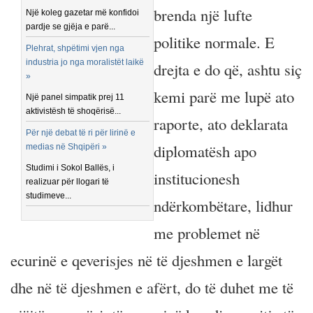
brenda një lufte
Një koleg gazetar më konfidoi
pardje se gjëja e parë...
politike normale. E
Plehrat, shpëtimi vjen nga
industria jo nga moralistët laikë
drejta e do që, ashtu siç
»
kemi parë me lupë ato
Një panel simpatik prej 11
aktivistësh të shoqërisë...
raporte, ato deklarata
Për një debat të ri për lirinë e
diplomatësh apo
medias në Shqipëri »
Studimi i Sokol Ballës, i
institucionesh
realizuar për llogari të
studimeve...
ndërkombëtare, lidhur
me problemet në
ecurinë e qeverisjes në të djeshmen e largët
dhe në të djeshmen e afërt, do të duhet me të