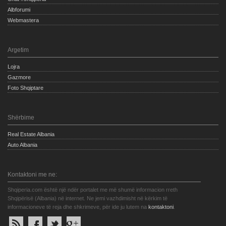
Albforumi
Webmastera
Argetim
Lojra
Gazmore
Foto Shqiptare
Shërbime
Real Estate Albania
Auto Albania
Kontaktoni me ne:
Shqiperia.com është një ndër portalet me më shumë informacion rreth
Shqipërisë (Albania) në internet. Ne jemi vazhdimisht në kërkim të
informacioneve të reja dhe shkrimeve, për ide ju lutem na
kontaktoni
.