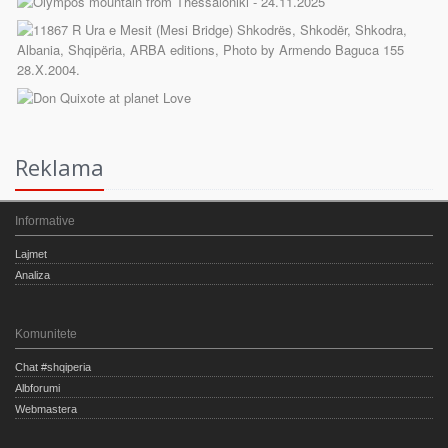
Reklama
Informative
Lajmet
Analiza
Komunitete
Chat #shqiperia
Albforumi
Webmastera