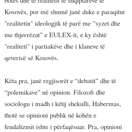
botës dhe të realitetit të shqiptarëve të
Kosovës, por më shumë janë duke e paraqitur
"realitetin" ideologjik të parë me ”syzet dhe
me thjerrëzat” e EULEX-it, e ky është
"realiteti" i partiakëve dhe i klaneve të
qeverisë së Kosovës.
Këta pra, janë regjisorët e “debatit” dhe të
“polemikave” në opinion. Filozofi dhe
sociologu i madh i këtij shekulli, Habermas,
thotë se opinioni publik në kohën e
feudalizmit ishte i përfaqësuar. Pra, opinioni