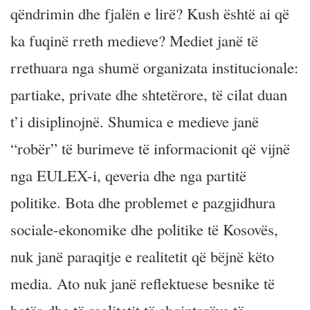
qëndrimin dhe fjalën e lirë? Kush është ai që
ka fuqinë rreth medieve? Mediet janë të
rrethuara nga shumë organizata institucionale:
partiake, private dhe shtetërore, të cilat duan
t’i disiplinojnë. Shumica e medieve janë
“robër” të burimeve të informacionit që vijnë
nga EULEX-i, qeveria dhe nga partitë
politike. Bota dhe problemet e pazgjidhura
sociale-ekonomike dhe politike të Kosovës,
nuk janë paraqitje e realitetit që bëjnë këto
media. Ato nuk janë reflektuese besnike të