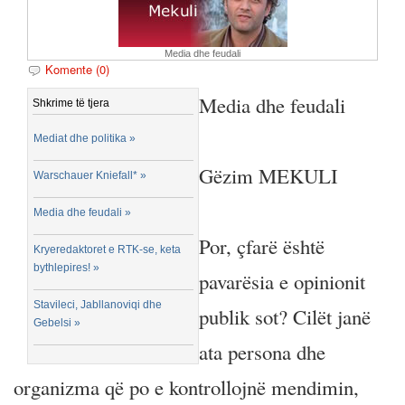
Media dhe feudali
Komente (0)
Media dhe feudali
Shkrime të tjera
Mediat dhe politika »
Gëzim MEKULI
Warschauer Kniefall* »
Media dhe feudali »
Por, çfarë është
Kryeredaktoret e RTK-se, keta
bythlepires! »
pavarësia e opinionit
Stavileci, Jabllanoviqi dhe
publik sot? Cilët janë
Gebelsi »
ata persona dhe
organizma që po e kontrollojnë mendimin,