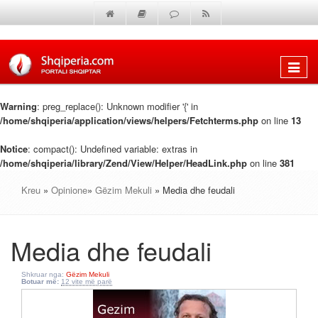
Shfaq
menun
Warning
: preg_replace(): Unknown modifier '{' in
/home/shqiperia/application/views/helpers/Fetchterms.php
on line
13
Notice
: compact(): Undefined variable: extras in
/home/shqiperia/library/Zend/View/Helper/HeadLink.php
on line
381
Kreu
»
Opinione
»
Gëzim Mekuli
» Media dhe feudali
Media dhe feudali
Shkruar nga:
Gëzim Mekuli
Botuar më:
12 vite më parë