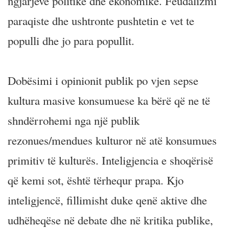
ngjarjeve politike dhe ekonomike. Feudalizmi
paraqiste dhe ushtronte pushtetin e vet te
populli dhe jo para popullit.
Dobësimi i opinionit publik po vjen sepse
kultura masive konsumuese ka bërë që ne të
shndërrohemi nga një publik
rezonues/mendues kulturor në atë konsumues
primitiv të kulturës. Inteligjencia e shoqërisë
që kemi sot, është tërhequr prapa. Kjo
inteligjencë, fillimisht duke qenë aktive dhe
udhëheqëse në debate dhe në kritika publike,