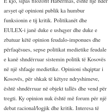
E kjo, sipas filozofit Habermas, është një ndër
arsyet që opinioni publik ka humbur
funksionin e tij kritik. Politikanët dhe
EULEX-i janë duke e ushqyer dhe duke e
zbatuar këtë opinion feudalo-imponues dhe
përfaqësues, sepse politikat medietike feudale
e kanë shndërruar sistemin politik të Kosovës
në një shfaqje medietike. Opinioni shqiptar i
Kosovës, për shkak të këtyre ndryshimeve,
është shndërruar në objekt tallës dhe vend për
tregti. Ky opinion nuk është më forum për një
debat racional/logjik dhe kritik. Interesa të