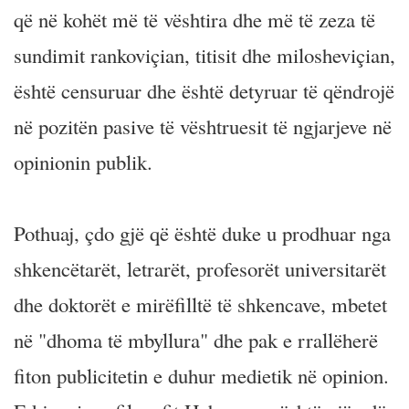
që në kohët më të vështira dhe më të zeza të
sundimit rankoviçian, titisit dhe milosheviçian,
është censuruar dhe është detyruar të qëndrojë
në pozitën pasive të vështruesit të ngjarjeve në
opinionin publik.
Pothuaj, çdo gjë që është duke u prodhuar nga
shkencëtarët, letrarët, profesorët universitarët
dhe doktorët e mirëfilltë të shkencave, mbetet
në "dhoma të mbyllura" dhe pak e rrallëherë
fiton publicitetin e duhur medietik në opinion.