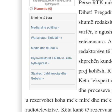
Përse RTK nuk 
Kryeredaktoret e RTK-se, keta
bythlepires!
Komente (0)
Dihet! Pregadit
Shkrime të tjera
shumë redaksit
Mediat dhe politika »
varfër, e ngus
Warschauer Kniefall* »
vetëcensura. An
Media dhe feudali »
redaktorëve të 
Kryeredaktoret e RTK-se, keta
shprehën kundë
bythlepires! »
prej kohësh, 
Stavileci, Jabllanoviqi dhe
Këta "ekspert e
Gebelsi »
dhe proceseve 
u rezervohet koha më e mirë dhe më 
radiotelevizive. Këta kanë të rezervu