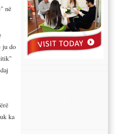
e" në
e
 ju do
itik"
daj
bërë
nuk ka