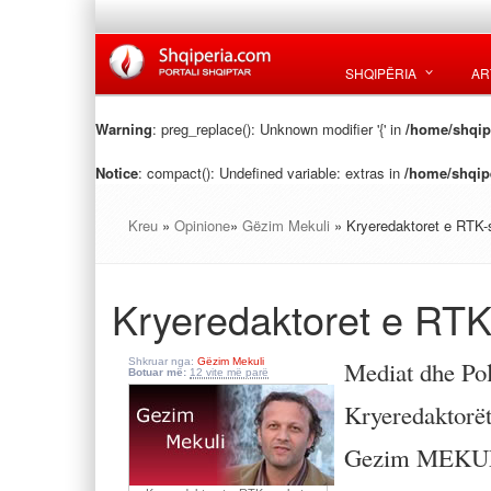
SHQIPËRIA
AR
Warning
: preg_replace(): Unknown modifier '{' in
/home/shqipe
Notice
: compact(): Undefined variable: extras in
/home/shqipe
Kreu
»
Opinione
»
Gëzim Mekuli
» Kryeredaktoret e RTK-s
Kryeredaktoret e RTK-
Shkruar nga:
Gëzim Mekuli
Mediat dhe Pol
Botuar më:
12 vite më parë
Kryeredaktorët
Gezim MEKU