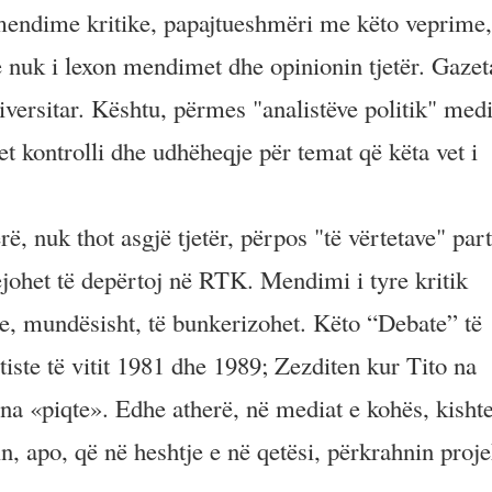
mendime kritike, papajtueshmëri me këto veprime,
e nuk i lexon mendimet dhe opinionin tjetër. Gazet
iversitar. Kështu, përmes "analistëve politik" med
htet kontrolli dhe udhëheqje për temat që këta vet i
, nuk thot asgjë tjetër, përpos "të vërtetave" part
ejohet të depërtoj në RTK. Mendimi i tyre kritik
 e, mundësisht, të bunkerizohet. Këto “Debate” të
ste të vitit 1981 dhe 1989; Zezditen kur Tito na
 na «piqte». Edhe atherë, në mediat e kohës, kisht
n, apo, që në heshtje e në qetësi, përkrahnin proje