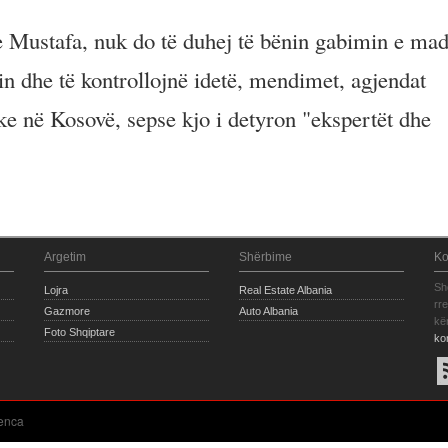
 Mustafa, nuk do të duhej të bënin gabimin e mad
n dhe të kontrollojnë idetë, mendimet, agjendat
ke në Kosovë, sepse kjo i detyron "ekspertët dhe
Argetim
Shërbime
Ko
Sh
Lojra
Real Estate Albania
rr
Gazmore
Auto Albania
kë
Foto Shqiptare
ko
enca