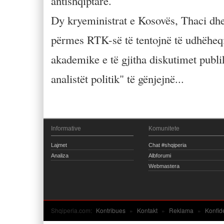
antishqiptare.
Dy kryeministrat e Kosovës, Thaci dhe
përmes RTK-së të tentojnë të udhëheqi
akademike e të gjitha diskutimet publi
analistët politik" të gënjejnë...
Informative
Komunitete
Lajmet
Chat #shqiperia
Analiza
Albforumi
Webmastera
Shqiperia.com:
Kontribues
»
Kontakt
»
Reklama
»
Konfid