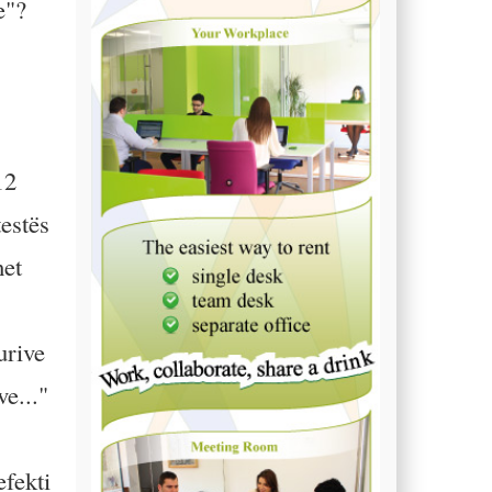
e"?
12
testës
het
urive
e..."
efekti