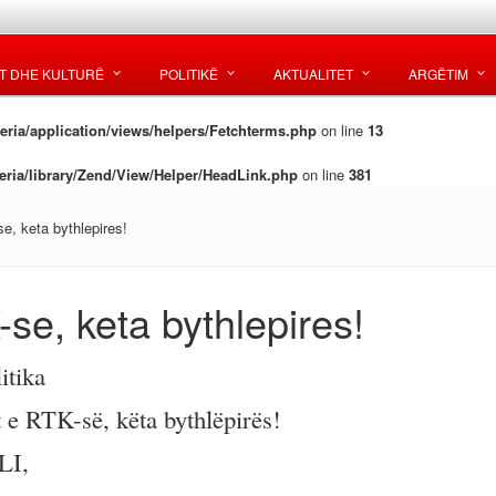
T DHE KULTURË
POLITIKË
AKTUALITET
ARGËTIM
ria/application/views/helpers/Fetchterms.php
on line
13
ria/library/Zend/View/Helper/HeadLink.php
on line
381
e, keta bythlepires!
se, keta bythlepires!
itika
 e RTK-së, këta bythlëpirës!
LI,