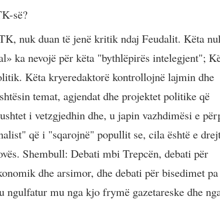
RTK-së?
RTK, nuk duan të jenë kritik ndaj Feudalit. Këta nu
al» ka nevojë për këta "bythlëpirës intelegjent"; K
litik. Këta kryeredaktorë kontrollojnë lajmin dhe
tësin temat, agjendat dhe projektet politike që
ushtet i vetzgjedhin dhe, u japin vazhdimësi e për
alist" që i "sqarojnë" popullit se, cila është e drej
osovës. Shembull: Debati mbi Trepcën, debati për
konomik dhe arsimor, dhe debati për bisedimet pa
 u ngulfatur mu nga kjo frymë gazetareske dhe ng