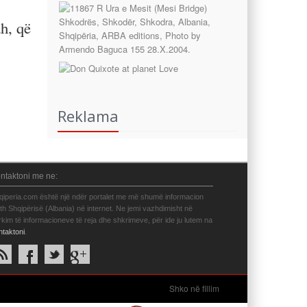
h, që
Reklama
ntaktoni me ne:
qiperia.com është një ndër portalet me më shumë informacion
eth Shqipërisë (Albania) në internet. Ne jemi vazhdimisht në
rkim të informacioneve të reja dhe shkrimeve, për ide ju lutem na
ntaktoni
.
Shko në fillim