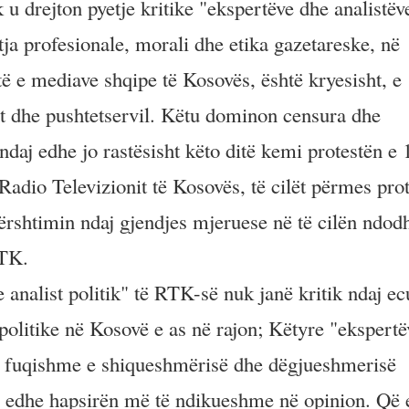
u drejton pyetje kritike "ekspertëve dhe analistëv
ja profesionale, morali dhe etika gazetareske, në
ë e mediave shqipe të Kosovës, është kryesisht, e
ht dhe pushtetservil. Këtu dominon censura dhe
daj edhe jo rastësisht këto ditë kemi protestën e 
Radio Televizionit të Kosovës, të cilët përmes pro
rshtimin ndaj gjendjes mjeruese në të cilën ndod
RTK.
 analist politik" të RTK-së nuk janë kritik ndaj ec
politike në Kosovë e as në rajon; Këtyre "ekspertëv
e fuqishme e shiqueshmërisë dhe dëgjueshmerisë
ar edhe hapsirën më të ndikueshme në opinion. Që 