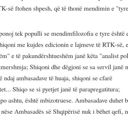
RTK-së ftohen shpesh, që të thonë mendimin e "tyr
onoj tek populli se mendimfilozofia e tyre është 
qoni me kujdes edicionin e lajmeve të RTK-së, e
hëm" e të pakundërshtueshëm janë këta "analist pol
tmershmja; Shiqoni dhe dëgjoni se sa servil janë n
ë ndaj ambasadave të huaja, shiqoni se cfarë
t... Shiqo se si pyetjet janë të parapregatitura;
, po ashtu, është mbizotruese. Ambasadave duhet 
or, nëse Ambasadës së Shqipërisë nuk i bëhet qefi, 