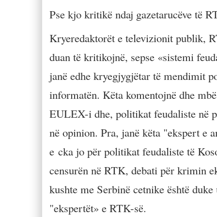
Pse kjo kritikë ndaj gazetarucëve të 
Kryeredaktorët e televizionit publik, 
duan të kritikojnë, sepse «sistemi feud
janë edhe kryegjygjëtar të mendimit po
informatën. Këta komentojnë dhe mbësh
EULEX-i dhe, politikat feudaliste në p
në opinion. Pra, janë këta "ekspert e an
e cka jo për politikat feudaliste të K
censurën në RTK, debati për krimin e
kushte me Serbinë cetnike është duke
"ekspertët» e RTK-së.