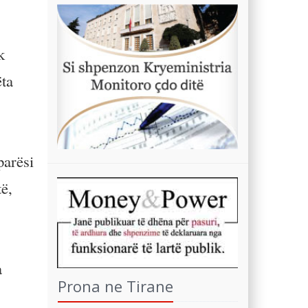
k
ëta
parësi
të,
a
Prona ne Tirane