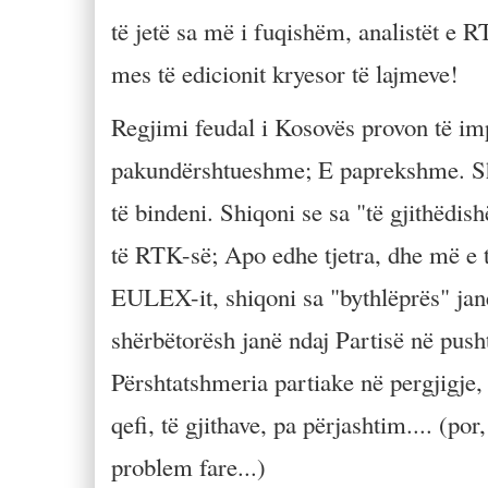
të jetë sa më i fuqishëm, analistët e 
mes të edicionit kryesor të lajmeve!
Regjimi feudal i Kosovës provon të imp
pakundërshtueshme; E paprekshme. Shi
të bindeni. Shiqoni se sa "të gjithëdis
të RTK-së; Apo edhe tjetra, dhe më e 
EULEX-it, shiqoni sa "bythlëprës" jan
shërbëtorësh janë ndaj Partisë në pushte
Përshtatshmeria partiake në pergjigje
qefi, të gjithave, pa përjashtim.... (p
problem fare...)