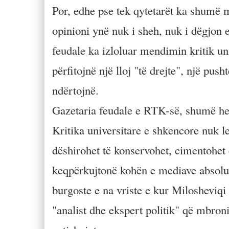
Por, edhe pse tek qytetarët ka shumë 
opinioni ynë nuk i sheh, nuk i dëgjon 
feudale ka izloluar mendimin kritik un
përfitojnë një lloj "të drejte", një pus
ndërtojnë.
Gazetaria feudale e RTK-së, shumë herë
Kritika universitare e shkencore nuk l
dëshirohet të konservohet, cimentohet
keqpërkujtonë kohën e mediave absoluti
burgoste e na vriste e kur Milosheviqi
"analist dhe ekspert politik" që mbroni