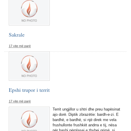
Sakrale
17 vite më parë
Epshi trupor i territ
17 vite më parë
Territ ungjillor u shtri dhe preu hapësinat
ajo dorë. Diptik zbrazëtie: bardh-e-zi. E
bardhë, e bardhë, si një direk me vela
frushullonte frushkët andrra e tij, nësa
për bashi përplasej e thyhej grimë, si