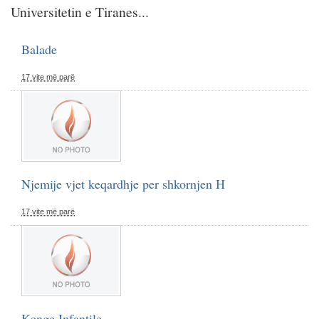
Universitetin e Tiranes...
Balade
17 vite më parë
Njemije vjet keqardhje per shkornjen H
17 vite më parë
Kenge Infantile