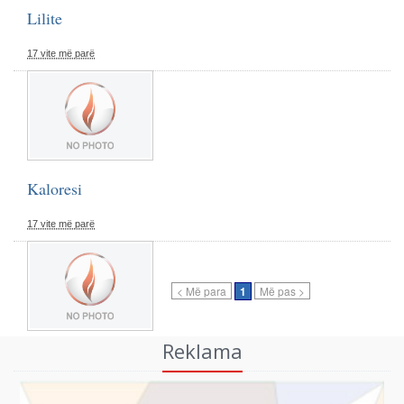
Lilite
17 vite më parë
Kaloresi
17 vite më parë
< Më para
1
Më pas >
Reklama