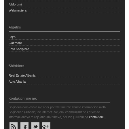
Albforumi
Webmastera
Argetim
Lojra
Gazmore
Foto Shqiptare
Shërbime
Real Estate Albania
Auto Albania
Kontaktoni me ne:
Shqiperia.com është një ndër portalet me më shumë informacion rreth
Shqipërisë (Albania) në internet. Ne jemi vazhdimisht në kërkim të
informacioneve të reja dhe shkrimeve, për ide ju lutem na
kontaktoni
.