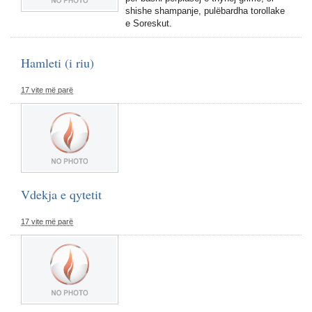
shishe shampanje, pulëbardha torollake
e Soreskut.
Hamleti (i riu)
17 vite më parë
Vdekja e qytetit
17 vite më parë