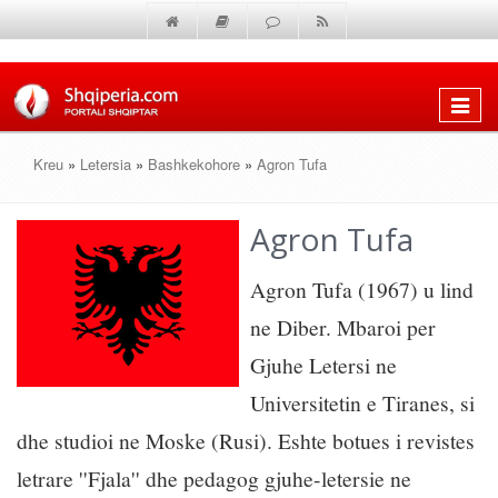
Shfaq
menun
Kreu
»
Letersia
»
Bashkekohore
»
Agron Tufa
Agron Tufa
Agron Tufa (1967) u lind
ne Diber. Mbaroi per
Gjuhe Letersi ne
Universitetin e Tiranes, si
dhe studioi ne Moske (Rusi). Eshte botues i revistes
letrare ''Fjala'' dhe pedagog gjuhe-letersie ne