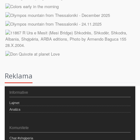
Reklama
Informative
Lajmet
Analiza
Komunitete
Chat #shqiperia