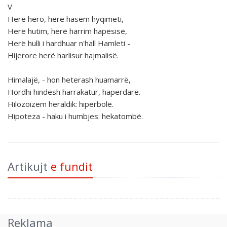
V
Herë hero, herë hasëm hyqimeti,
Herë hutim, herë harrim hapësisë,
Herë hulli i hardhuar n'hall Hamleti -
Hijerore herë harlisur hajmalisë.
Himalajë, - hon heterash huamarrë,
Hordhi hindësh harrakatur, hapërdarë.
Hilozoizëm heraldik: hiperbolë.
Hipoteza - haku i humbjes: hekatombë.
Artikujt
e fundit
Reklama