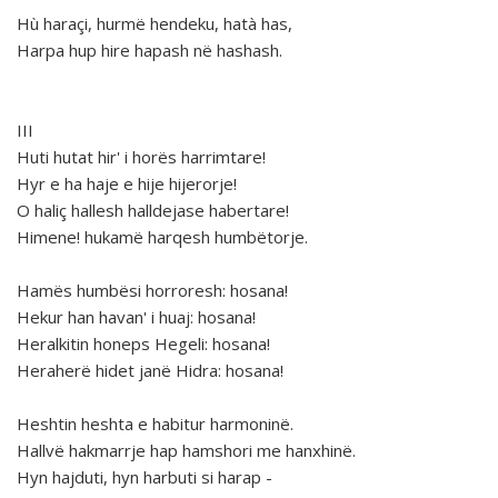
Hù haraçi, hurmë hendeku, hatà has,
Harpa hup hire hapash në hashash.
III
Huti hutat hir' i horës harrimtare!
Hyr e ha haje e hije hijerorje!
O haliç hallesh halldejase habertare!
Himene! hukamë harqesh humbëtorje.
Hamës humbësi horroresh: hosana!
Hekur han havan' i huaj: hosana!
Heralkitin honeps Hegeli: hosana!
Heraherë hidet janë Hidra: hosana!
Heshtin heshta e habitur harmoninë.
Hallvë hakmarrje hap hamshori me hanxhinë.
Hyn hajduti, hyn harbuti si harap -