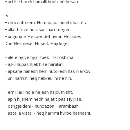
Hartë e harxh hamalli hodhi në hesap.
IV
Heliocentrizëm. Humababa humbi hartës:
Hallat hallve horasani harrimegër.
Hungurijnë Hesperidet hymn Helladës
Dhe Hermesit: Huserl. Hajdeger.
Halë e hyjve hyjnizues - Hiroshima.
Hajku hupas hjek hise harakiri.
Hapsanë hanesh hem hutoresh has Harkovi,
Hunj harrimi heq hebreu: hime hiri.
Herr Halili hoje hejesh hajdutnisht,
Hapin hijshëm hedh hajatit pas Hyjrisë.
Hoshgjelden! - hundëzon Harambashi.
Hasta la vista! - heq harrimi hurbë hashashi.