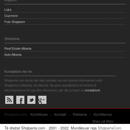
Argetim
Lojra
Gazmore
Foto Shqiptare
Shërbime
Real Estate Albania
Auto Albania
Kontaktoni me ne:
Shqiperia.com është një ndër portalet me më shumë informacion rreth
Shqipërisë (Albania) në internet. Ne jemi vazhdimisht në kërkim të
informacioneve të reja dhe shkrimeve, për ide ju lutem na
kontaktoni
.
Shqiperia.com:
Kontribues
»
Kontakt
»
Reklama
»
Konfidenca
Shko në fillim
Të drejtat Shqiperia.com . 2001 - 2022. Mundësuar nga
ShqiperiaCom