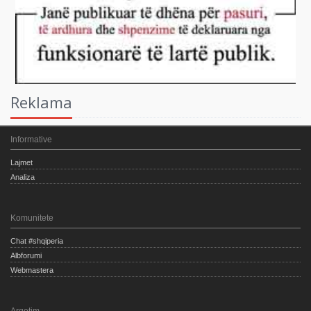
Reklama
Informative
Lajmet
Analiza
Komunitete
Chat #shqiperia
Albforumi
Webmastera