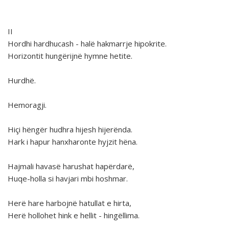
II
Hordhi hardhucash - halë hakmarrje hipokrite.
Horizontit hungërijnë hymne hetite.
Hurdhë.
Hemoragji.
Hiçi hëngër hudhra hijesh hijerënda.
Hark i hapur hanxharonte hyjzit hëna.
Hajmali havasë harushat hapërdarë,
Huqe-holla si havjari mbi hoshmar.
Herë hare harbojnë hatullat e hirta,
Herë hollohet hink e hellit - hingëllima.