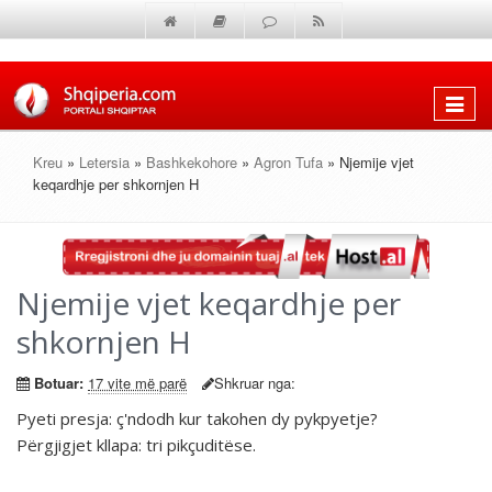
Shfaq
menun
Kreu
»
Letersia
»
Bashkekohore
»
Agron Tufa
» Njemije vjet
keqardhje per shkornjen H
Njemije vjet keqardhje per
shkornjen H
Botuar:
17 vite më parë
Shkruar nga:
Pyeti presja: ç'ndodh kur takohen dy pykpyetje?
Përgjigjet kllapa: tri pikçuditëse.