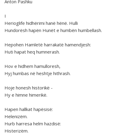
Anton Pashku
I
Herioglife hidhërimi hanë hënë. Hulli
Hundorësh hapën Hunët e humbën humbellash.
Hepohen Hamletë harrakatë hamendjesh:
Huti hapat heq humnerash.
Hov e hidhem hamulloresh,
Hyj humbas në heshtje hithrash.
Hoje honesh historikë -
Hy e himne himerikë.
Hapen hallkat hapësisë:
Helenizëm.
Hurb harresa helm hazdisë:
Histerizëm.