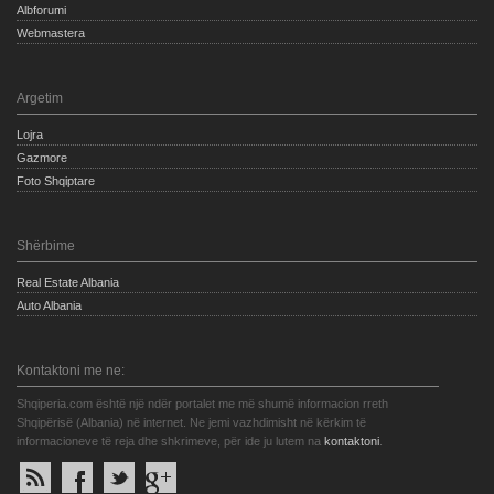
Albforumi
Webmastera
Argetim
Lojra
Gazmore
Foto Shqiptare
Shërbime
Real Estate Albania
Auto Albania
Kontaktoni me ne:
Shqiperia.com është një ndër portalet me më shumë informacion rreth
Shqipërisë (Albania) në internet. Ne jemi vazhdimisht në kërkim të
informacioneve të reja dhe shkrimeve, për ide ju lutem na
kontaktoni
.