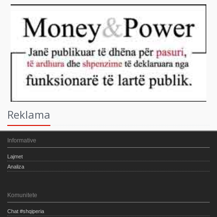
Reklama
Informative
Lajmet
Analiza
Komunitete
Chat #shqiperia