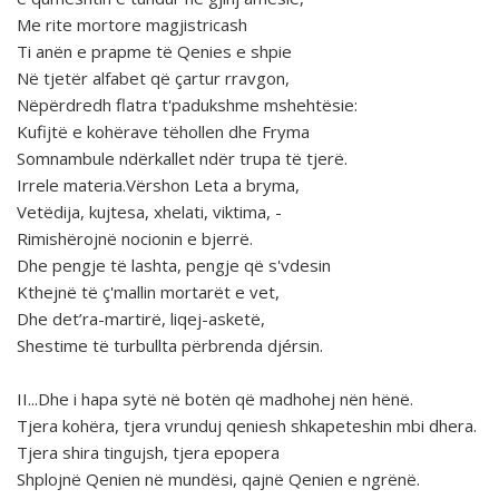
Me rite mortore magjistricash
Ti anën e prapme të Qenies e shpie
Në tjetër alfabet që çartur rravgon,
Nëpërdredh flatra t'padukshme mshehtësie:
Kufijtë e kohërave tëhollen dhe Fryma
Somnambule ndërkallet ndër trupa të tjerë.
Irrele materia.Vërshon Leta a bryma,
Vetëdija, kujtesa, xhelati, viktima, -
Rimishërojnë nocionin e bjerrë.
Dhe pengje të lashta, pengje që s'vdesin
Kthejnë të ç'mallin mortarët e vet,
Dhe det’ra-martirë, liqej-asketë,
Shestime të turbullta përbrenda djérsin.
II...Dhe i hapa sytë në botën që madhohej nën hënë.
Tjera kohëra, tjera vrunduj qeniesh shkapeteshin mbi dhera.
Tjera shira tingujsh, tjera epopera
Shplojnë Qenien në mundësi, qajnë Qenien e ngrënë.