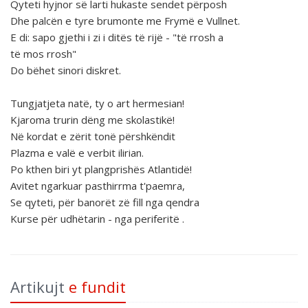
Qyteti hyjnor së larti hukaste sendet përposh
Dhe palcën e tyre brumonte me Frymë e Vullnet.
E di: sapo gjethi i zi i ditës të rijë - "të rrosh a
të mos rrosh"
Do bëhet sinori diskret.
Tungjatjeta natë, ty o art hermesian!
Kjaroma trurin dëng me skolastikë!
Në kordat e zërit tonë përshkëndit
Plazma e valë e verbit ilirian.
Po kthen biri yt plangprishës Atlantidë!
Avitet ngarkuar pasthirrma t'paemra,
Se qyteti, për banorët zë fill nga qendra
Kurse për udhëtarin - nga periferitë .
Artikujt
e fundit