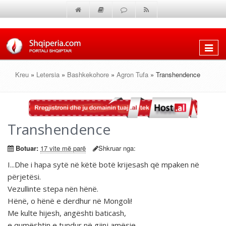
Shfaq
menun
Kreu
»
Letersia
»
Bashkekohore
»
Agron Tufa
» Transhendence
Transhendence
Botuar:
17 vite më parë
Shkruar nga:
I...Dhe i hapa sytë në këtë botë krijesash që mpaken në
përjetësi.
Vezullinte stepa nën hënë.
Hënë, o hënë e derdhur në Mongoli!
Me kulte hijesh, angështi baticash,
e qumështin e tundur në gjinj amësie,