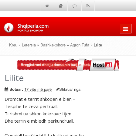
Shfaq
menun
Kreu
»
Letersia
»
Bashkekohore
»
Agron Tufa
» Lilite
Lilite
Botuar:
17 vite më parë
Shkruar nga:
Dromcat e territ shkoqen e bien –
Tespihe të zeza përtruall.
Ti rishmi ua shkon kokrrave fijen
Dhe terrin e mbledh përkundruall.
Ç’engjëll besëlashtë ta kallëzoi gjestin