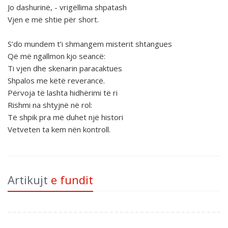
Jo dashurinë, - vrigëllima shpatash
Vjen e më shtie për short.
S’do mundem t’i shmangem misterit shtangues
Që më ngallmon kjo seancë:
Ti vjen dhe skenarin paracaktues
Shpalos me këtë reverancë.
Përvoja të lashta hidhërimi të ri
Rishmi na shtyjnë në rol:
Të shpik pra më duhet një histori
Vetveten ta kem nën kontroll.
Artikujt
e fundit