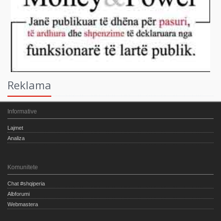
Reklama
Informative
Lajmet
Analiza
Komunitete
Chat #shqiperia
Albforumi
Webmastera