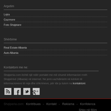
Argetim
Lojra
Gazmore
Foto Shqiptare
Shërbime
Real Estate Albania
Auto Albania
Kontaktoni me ne:
Shqiperia.com është një ndër portalet me më shumë informacion rreth
Shqipërisë (Albania) në internet. Ne jemi vazhdimisht në kërkim të
informacioneve të reja dhe shkrimeve, për ide ju lutem na
kontaktoni
.
Shqiperia.com:
Kontribues
»
Kontakt
»
Reklama
»
Konfidenca
Shko në fillim