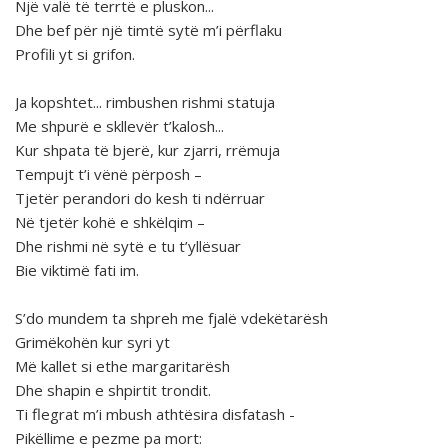
Një valë të terrtë e pluskon...
Dhe bef për një timtë sytë m’i përflaku
Profili yt si grifon.
Ja kopshtet... rimbushen rishmi statuja
Me shpurë e skllevër t’kalosh...
Kur shpata të bjerë, kur zjarri, rrëmuja
Tempujt t’i vënë përposh –
Tjetër perandori do kesh ti ndërruar
Në tjetër kohë e shkëlqim –
Dhe rishmi në sytë e tu t’yllësuar
Bie viktimë fati im.
S’do mundem ta shpreh me fjalë vdekëtarësh
Grimëkohën kur syri yt
Më kallet si ethe margaritarësh
Dhe shapin e shpirtit trondit.
Ti flegrat m’i mbush athtësira disfatash -
Pikëllime e pezme pa mort: