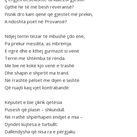
Gjithë hir të më bësh reveransë?
Fisnik dro kam qenë që gjestet më prekin,
A ndoshta poet në Provansë?
Ndjej terrin tinzar të mbushë çdo enë,
Pa prekur mesdita, as mbrëmja.
E ngre dhe e kthej gurmazit si venë
Terrin me shtëmba të rënda.
Me bie në kokë kjo venë e trashë
Dhe shapin e shpirtit ma trand.
Në rrashtë pëlset me dijen e lashtë
Që ruajti kaq vjet kontrabandë.
Këputet e bie çikrik qetësia
Pusesh që plasin – shkundull.
Në rrathë shpërhapen ëndjet e mia –
Dyndet kujtesa e turbullt:
Dallëndysha që nisa ra e përgjaku