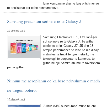
lene kompanine shume larg pritshmerive
te analisteve por edhe konkurrenteve.
Samsung prezanton serine e re te Galaxy J
10 vite më parë
Samsung Electronics Co., Ltd. lanÃ§oi
sot serine e re te Galaxy J. Te gjithe
telefonet e rinj Galaxy J7, J5 dhe J3
ofrojne performance te larte ne nje dizajn
mahnites te trupit te tyre metalik, me
teknologji te perparuar te kameres, te
gjitha ne nje Ã§mim shume te favorshem
per te gjithe.
Njihuni me aeroplanin qe ka bere ndryshimin e madh
ne tregun boteror
10 vite më parë
'Airbus A380 superjumbo' mund te jete