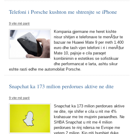
Telefoni i Porsche kushton me shtrenjte se iPhone
9 vite më parë
Kompania gjermane me heret kishte
nisur shitjen e telefonave te menÃ§ur te
bazuar ne Huaeei Mate 9 per rreth 1.400
euro dhe tash vjen telefoni i ri i menÃ§ur
Mate 10, pajisje e cila paraqet
kombinimin e estetikes se sofistikuar
dhe performancat e larta, ashtu sikur
eshte rasti edhe me automobilat Porsche.
Snapchat ka 173 milion perdorues aktive ne dite
9 vite më parë
Snapchat ka 173 milion perdorues aktive
ne dite, nje shifer e cila u rrit me 4%
krahasuar me tre mujorin paraardhes. Ne
SHBA Snapchat u rrit me 4 milion
perdorues te rinj ndersa ne Evrope me
vetem 2 milion. Kjo rriti humbjet duke