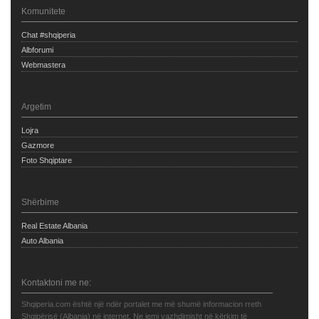
Komunitete
Chat #shqiperia
Albforumi
Webmastera
Argetim
Lojra
Gazmore
Foto Shqiptare
Shërbime
Real Estate Albania
Auto Albania
Kontaktoni me ne:
Shqiperia.com është një ndër portalet me më shumë informacion rreth
Shqipërisë (Albania) në internet. Ne jemi vazhdimisht në kërkim të