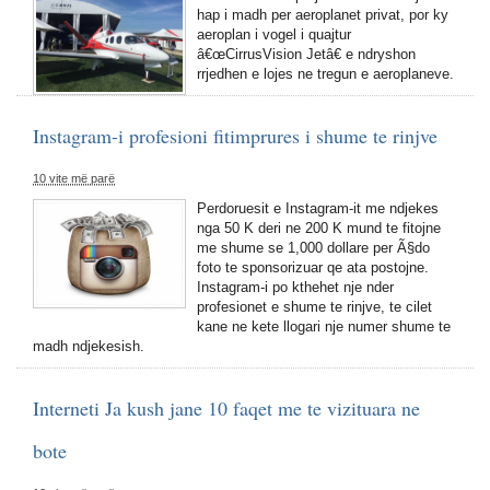
hap i madh per aeroplanet privat, por ky
aeroplan i vogel i quajtur
â€œCirrusVision Jetâ€ e ndryshon
rrjedhen e lojes ne tregun e aeroplaneve.
Instagram-i profesioni fitimprures i shume te rinjve
10 vite më parë
Perdoruesit e Instagram-it me ndjekes
nga 50 K deri ne 200 K mund te fitojne
me shume se 1,000 dollare per Ã§do
foto te sponsorizuar qe ata postojne.
Instagram-i po kthehet nje nder
profesionet e shume te rinjve, te cilet
kane ne kete llogari nje numer shume te
madh ndjekesish.
Interneti Ja kush jane 10 faqet me te vizituara ne
bote