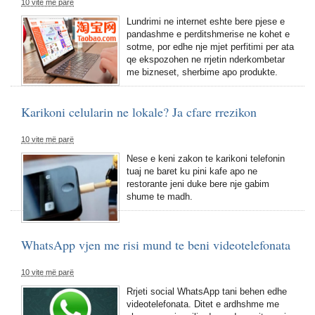
10 vite më parë
Lundrimi ne internet eshte bere pjese e
pandashme e perditshmerise ne kohet e
sotme, por edhe nje mjet perfitimi per ata
qe ekspozohen ne rrjetin nderkombetar
me bizneset, sherbime apo produkte.
Karikoni celularin ne lokale? Ja cfare rrezikon
10 vite më parë
Nese e keni zakon te karikoni telefonin
tuaj ne baret ku pini kafe apo ne
restorante jeni duke bere nje gabim
shume te madh.
WhatsApp vjen me risi mund te beni videotelefonata
10 vite më parë
Rrjeti social WhatsApp tani behen edhe
videotelefonata. Ditet e ardhshme me