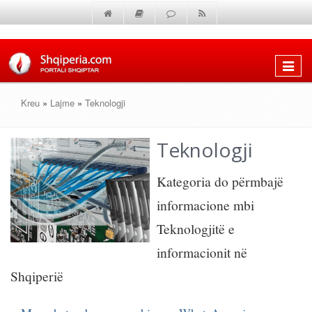
Shfaq
menun
Kreu
»
Lajme
»
Teknologji
Teknologji
Kategoria do përmbajë
informacione mbi
Teknologjitë e
informacionit në
Shqiperië