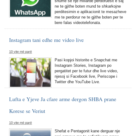
shume se nje miliarde perdoruesit e saj
ne te gjithe boten mund te shkarkojne
perditesimin e aplikacionit te mesazheve
me te perdorur ne te gjithe boten per te
bere falas videotelefonata.
Instagram tani edhe me video live
10 vite më parë
Pasi kopjoi historite e Snapchat me
Instagram Stories, Instagram po
pergatitet per te futur dhe live video,
njesoj si Facebook live, Periscope i
Twitter dhe YouTube Live.
Lufta e Yjeve Ja cfare arme dergon SHBA prane
Korese se Veriut
10 vite më parë
Shefat e Pentagonit kane derguar nje