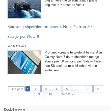
prej armeve me te sofistikuara prane
brigjeve te Korese se Veriut.
Samsung shperblen pronaret e Note 7 ofron 50
zbritje per Note 8
10 vite më parë
Pronaret koreane te telefonit te menÃ§ur
Galaxy Note 7 do te shperblen me nje
zbritje prej 50 per qind per Galaxy Note 8
ose S8 pasi ata te publikohen vitin e
ardhshem.
< Më para
1
2
3
4
5
6
7
8
9
10
Më pas >
Reklama