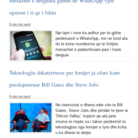
Mesazhet e derguara gabim ne WhatsApp vjen
opsioni i ri qe i fshin
9 vite më parë
Nje lajm i mire ka ardhur per te gjithe
perdoruesit e WhatsApp, me ne fund ata
do te kene mundesine qe te fshijne
mesazhet e padeshiruara pasi i kane
derguar.
Teknologjia shkaterruese per femijet ja cfare kane
paralajmeruar Bill Gates dhe Steve Jobs
9 vite më parë
Ne intervistat e dhena nder vite te Bill
Gates, Steve Jobs dhe prinder te tjere te
'Silicon Valley', kupton qe ata jane
shume te rrepte sa i takon perdorimit te
teknologjise nga femijet e tyre dhe koha
u ka dhene te drejte.