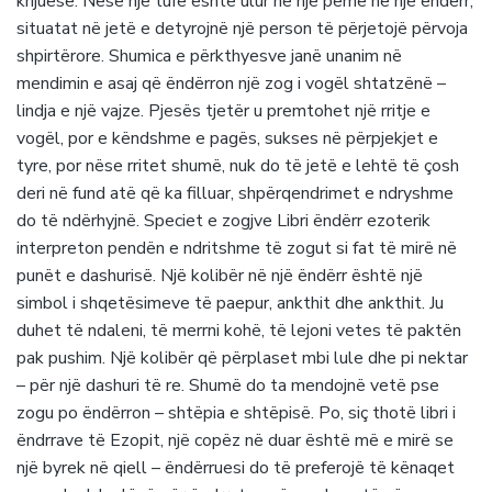
krijuese. Nëse një tufë është ulur në një pemë në një ëndërr,
situatat në jetë e detyrojnë një person të përjetojë përvoja
shpirtërore. Shumica e përkthyesve janë unanim në
mendimin e asaj që ëndërron një zog i vogël shtatzënë –
lindja e një vajze. Pjesës tjetër u premtohet një rritje e
vogël, por e këndshme e pagës, sukses në përpjekjet e
tyre, por nëse rritet shumë, nuk do të jetë e lehtë të çosh
deri në fund atë që ka filluar, shpërqendrimet e ndryshme
do të ndërhyjnë. Speciet e zogjve Libri ëndërr ezoterik
interpreton pendën e ndritshme të zogut si fat të mirë në
punët e dashurisë. Një kolibër në një ëndërr është një
simbol i shqetësimeve të paepur, ankthit dhe ankthit. Ju
duhet të ndaleni, të merrni kohë, të lejoni vetes të paktën
pak pushim. Një kolibër që përplaset mbi lule dhe pi nektar
– për një dashuri të re. Shumë do ta mendojnë vetë pse
zogu po ëndërron – shtëpia e shtëpisë. Po, siç thotë libri i
ëndrrave të Ezopit, një copëz në duar është më e mirë se
një byrek në qiell – ëndërruesi do të preferojë të kënaqet