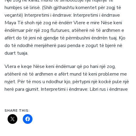
humbjes së lirisë. (Shih gjithashtu komentet për zogj të
veçantë) Interpretimi i ëndrrave: Interpretimi i ëndrrave
Maya Të shoh një zog në ëndërr Vlere e mire Nëse keni
ëndërruar për një zog fluturues, atëherë në të ardhmen e
afërt do të jeni në gjendje të përmbushni ëndrrën tuaj. Kjo
do të ndodhë menjëherë pasi penda e zogut të bjerë në
duart tuaja.
Vlera e keqe Nëse keni ëndërruar që po hani një zog,
atëherë në të ardhmen e afërt mund të keni probleme me
nyjet. Për të mos u ndodhur kjo, përtypni një kockë pule një
herë para gjumit. Interpretimi i ëndrrave: Libri rus i ëndrrave
SHARE THIS: