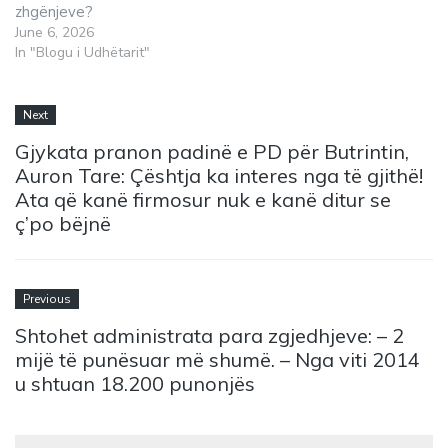
zhgënjeve?
June 6, 2026
In "Blogu i Udhëtarit"
Next
Gjykata pranon padinë e PD për Butrintin,
Auron Tare: Çështja ka interes nga të gjithë!
Ata që kanë firmosur nuk e kanë ditur se
ç’po bëjnë
Previous
Shtohet administrata para zgjedhjeve: – 2
mijë të punësuar më shumë. – Nga viti 2014
u shtuan 18.200 punonjës