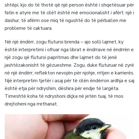
shtëpi, kjo do të thotë që një person është i shqetësuar për
fatin e atyre me të cilët është më emocionalisht i afërt: një i
dashur, të afërm ose miq të ngushtë do të përballen me
probleme të caktuara.
Në një ëndërr, zogu fluturoi brenda – ajo solli lajmet, ky
është interpretimi i ofruar nga librat e ëndrrave në ëndrrën e
një zogu që fluturoi papritmas dhe lajmet do të jenë
jashtëzakonisht të gëzueshme. Zogu, duke fluturuar në zyrë
në një ëndërr, reflekton nevojën për njohje, rritjen e karrierës.
Një interpretim tjetër i asaj për të cilën ëndërron ardhja e saj
është etja për ndryshim, dëshira për endje të largëta.
Timeshtë koha të ndryshoni diçka në jetën tuaj, të mos
drejtoheni nga rrethanat.