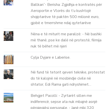
Ballkan”- Berisha: Zgjidhja e kontratës për
Aeroportin e Vlorës do t’u kushtojë
shqiptarëve të paktën 500 milionë euro,
gjobë e tmerrshme ndaj qytetarëve
Nëna e të miturit me paralizë: - Në bashki
më thanë, pse ke dalë në protestë, fëmija
nuk të bëhet më njeri
Cylja Dyjare e Laberise.
Në fund të tetorit qeveri teknike, protestat
do të kalojnë në mosbindje civile në
shtator, Edi Rama gati ndryshimet…
Behgjet Pacolli: - Zyrtarët sillen me
indiferencë, sepse ata nuk mbajnë asnjë
përgjegjësi personale. - Janë mbi 320