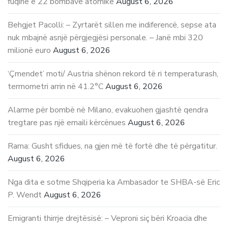
fuqinë e 22 bombave atomike
August 6, 2026
Behgjet Pacolli: – Zyrtarët sillen me indiferencë, sepse ata
nuk mbajnë asnjë përgjegjësi personale. – Janë mbi 320
milionë euro
August 6, 2026
‘Çmendet’ moti/ Austria shënon rekord të ri temperaturash,
termometri arrin në 41.2°C
August 6, 2026
Alarme për bombë në Milano, evakuohen gjashtë qendra
tregtare pas një emaili kërcënues
August 6, 2026
Rama: Gusht sfidues, na gjen më të fortë dhe të përgatitur.
August 6, 2026
Nga dita e sotme Shqiperia ka Ambasador te SHBA-së Eric
P. Wendt
August 6, 2026
Emigranti thirrje drejtësisë: – Veproni siç bëri Kroacia dhe