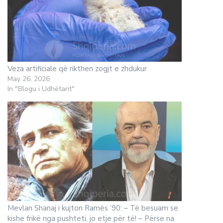
Veza artificiale që rikthen zogjt e zhdukur
May 26, 2026
In "Blogu i Udhëtarit"
Mevlan Shanaj i kujton Ramës ’90: – Të besuam se
kishe frikë nga pushteti, jo etje për të! – Përse na