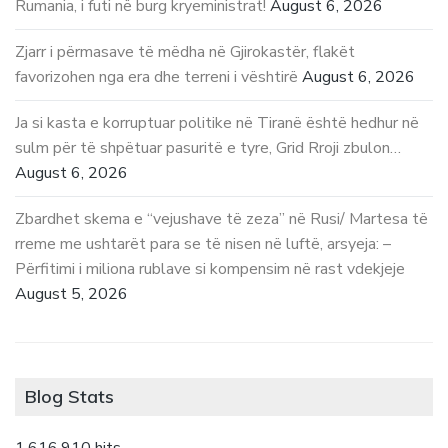
Rumania, i futi në burg kryeministrat!
August 6, 2026
Zjarr i përmasave të mëdha në Gjirokastër, flakët
favorizohen nga era dhe terreni i vështirë
August 6, 2026
Ja si kasta e korruptuar politike në Tiranë është hedhur në
sulm për të shpëtuar pasuritë e tyre, Grid Rroji zbulon…
August 6, 2026
Zbardhet skema e “vejushave të zeza” në Rusi/ Martesa të
rreme me ushtarët para se të nisen në luftë, arsyeja: –
Përfitimi i miliona rublave si kompensim në rast vdekjeje
August 5, 2026
Blog Stats