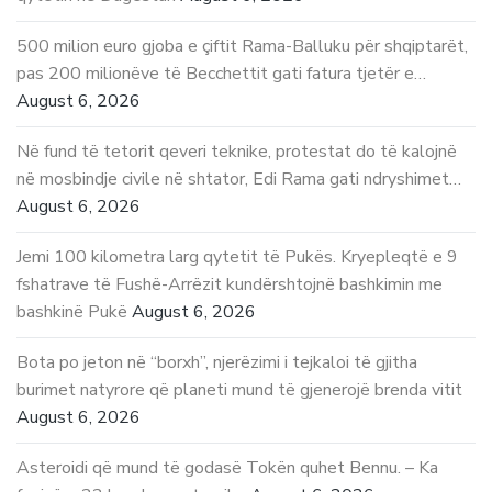
500 milion euro gjoba e çiftit Rama-Balluku për shqiptarët,
pas 200 milionëve të Becchettit gati fatura tjetër e…
August 6, 2026
Në fund të tetorit qeveri teknike, protestat do të kalojnë
në mosbindje civile në shtator, Edi Rama gati ndryshimet…
August 6, 2026
Jemi 100 kilometra larg qytetit të Pukës. Kryepleqtë e 9
fshatrave të Fushë-Arrëzit kundërshtojnë bashkimin me
bashkinë Pukë
August 6, 2026
Bota po jeton në “borxh”, njerëzimi i tejkaloi të gjitha
burimet natyrore që planeti mund të gjenerojë brenda vitit
August 6, 2026
Asteroidi që mund të godasë Tokën quhet Bennu. – Ka