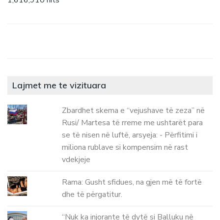
1,616,910 hits
Lajmet me te vizituara
Zbardhet skema e “vejushave të zeza” në
Rusi/ Martesa të rreme me ushtarët para
se të nisen në luftë, arsyeja: - Përfitimi i
miliona rublave si kompensim në rast
vdekjeje
Rama: Gusht sfidues, na gjen më të fortë
dhe të përgatitur.
“Nuk ka injorante të dytë si Balluku në