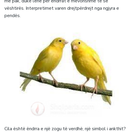
me pak, duke lënë për ëndrrat e mëvonshme të së
vështirës. Interpretimet varen drejtpërdrejt nga ngjyra e
pendës.
Cila është ëndrra e një zogu të verdhë, një simbol i ankthit?