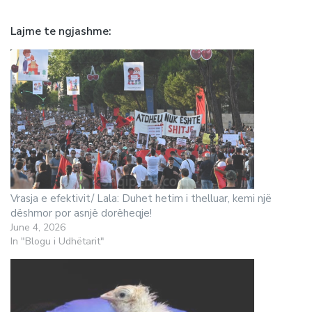
Lajme te ngjashme
Vrasja e efektivit/ Lala: Duhet hetim i thelluar, kemi një
dëshmor por asnjë dorëheqje!
June 4, 2026
In "Blogu i Udhëtarit"