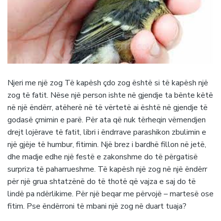
Njeri me një zog Të kapësh çdo zog është si të kapësh një
zog të fatit. Nëse një person ishte në gjendje ta bënte këtë
në një ëndërr, atëherë në të vërtetë ai është në gjendje të
godasë çmimin e parë. Për ata që nuk tërheqin vëmendjen
drejt lojërave të fatit, libri i ëndrrave parashikon zbulimin e
një gjëje të humbur, fitimin. Një brez i bardhë fillon në jetë,
dhe madje edhe një festë e zakonshme do të përgatisë
surpriza të paharrueshme. Të kapësh një zog në një ëndërr
për një grua shtatzënë do të thotë që vajza e saj do të
lindë pa ndërlikime. Për një beqar me përvojë – martesë ose
fitim. Pse ëndërroni të mbani një zog në duart tuaja?