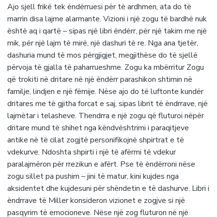
Ajo sjell frikë tek ëndërruesi për të ardhmen, ata do të
marrin disa lajme alarmante. Vizioni i një zogu të bardhë nuk
është aq i qartë – sipas një libri ëndërr, për një takim me një
mik, për një lajm të mirë, një dashuri të re. Nga ana tjetër,
dashuria mund të mos përgjigjet, megjithëse do të sjellë
përvoja të gjalla të paharrueshme. Zogu ka mbërritur Zogu
që trokiti në dritare në një ëndërr parashikon shtimin në
familje, lindjen e një fëmije. Nëse ajo do të luftonte kundër
dritares me të gjitha forcat e saj, sipas librit të ëndrrave, një
lajmëtar i telasheve. Thendrra e një zogu që fluturoi nëpër
dritare mund të shihet nga këndvështrimi i paraqitjeve
antike në të cilat zogjtë personifikojnë shpirtrat e të
vdekurve. Ndoshta shpirti i një të afërmi të vdekur
paralajmëron për rrezikun e afërt. Pse të ëndërroni nëse
zogu sillet pa pushim – jini të matur, kini kujdes nga
aksidentet dhe kujdesuni për shëndetin e të dashurve. Libri i
ëndrrave të Miller konsideron vizionet e zogjve si një
pasqyrim të emocioneve. Nëse një zog fluturon në një