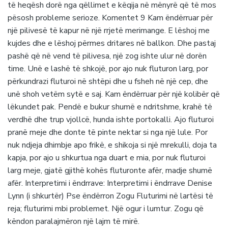
të heqësh dorë nga qëllimet e këqija në mënyrë që të mos
pësosh probleme serioze. Komentet 9 Kam ëndërruar për
një pilivesë të kapur në një rrjetë merimange. E lëshoj me
kujdes dhe e lëshoj përmes dritares në ballkon. Dhe pastaj
pashë që në vend të pilivesa, një zog ishte ulur në dorën
time. Unë e lashë të shkojë, por ajo nuk fluturon larg, por
përkundrazi fluturoi në shtëpi dhe u fsheh në një cep, dhe
unë shoh vetëm sytë e saj. Kam ëndërruar për një kolibër që
lëkundet pak. Pendë e bukur shumë e ndritshme, krahë të
verdhë dhe trup vjollcë, hunda ishte portokalli. Ajo fluturoi
pranë meje dhe donte të pinte nektar si nga një lule. Por
nuk ndjeja dhimbje apo frikë, e shikoja si një mrekulli, doja ta
kapja, por ajo u shkurtua nga duart e mia, por nuk fluturoi
larg meje, gjatë gjithë kohës fluturonte afër, madje shumë
afër. Interpretimi i ëndrrave: Interpretimi i ëndrrave Denise
Lynn (i shkurtër) Pse ëndërron Zogu Fluturimi në lartësi të
reja; fluturimi mbi problemet. Një ogur i lumtur. Zogu që
këndon paralajmëron një lajm të mirë.