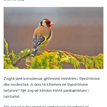
Zogjtë janë konsideruar gjithmonë mishërimi i thjeshtësisë
dhe modestisë. A doni të ktheheni në thjeshtësinë
natyrore? Një zog që këndon është paralajmërues i
lumturisë.
Një zog në kafaz mund të simbolizojë një ndjenjë të