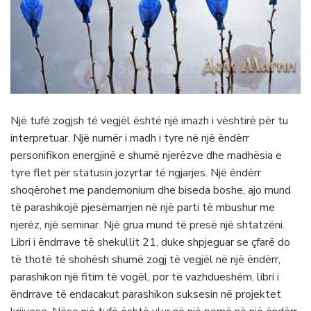
Një tufë zogjsh të vegjël është një imazh i vështirë për tu
interpretuar. Një numër i madh i tyre në një ëndërr
personifikon energjinë e shumë njerëzve dhe madhësia e
tyre flet për statusin jozyrtar të ngjarjes. Një ëndërr
shoqërohet me pandemonium dhe biseda boshe, ajo mund
të parashikojë pjesëmarrjen në një parti të mbushur me
njerëz, një seminar. Një grua mund të presë një shtatzëni.
Libri i ëndrrave të shekullit 21, duke shpjeguar se çfarë do
të thotë të shohësh shumë zogj të vegjël në një ëndërr,
parashikon një fitim të vogël, por të vazhdueshëm, libri i
ëndrrave të endacakut parashikon suksesin në projektet