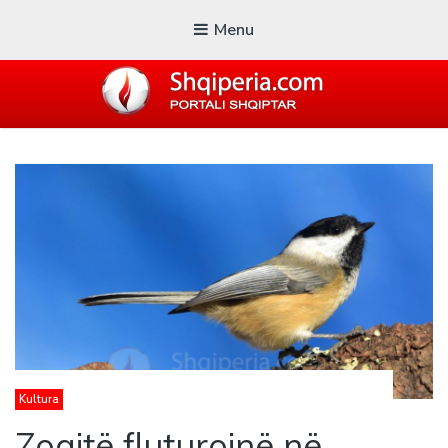
Menu
SHQIPERIA.COM
Blogu i ShqiperiaCom
Kultura
Zogjtë fluturojnë në