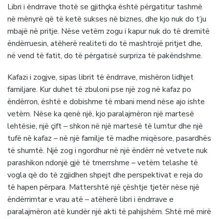
Libri i ëndrrave thotë se gjithçka është përgatitur tashmë
në mënyrë që të ketë sukses në biznes, dhe kjo nuk do t’ju
mbajë në pritje. Nëse vetëm zogu i kapur nuk do të dremitë
ëndërruesin, atëherë realiteti do të mashtrojë pritjet dhe,
në vend të fatit, do të përgatisë surpriza të pakëndshme.
Kafazi i zogjve, sipas librit të ëndrrave, mishëron lidhjet
familjare. Kur duhet të zbuloni pse një zog në kafaz po
ëndërron, është e dobishme të mbani mend nëse ajo ishte
vetëm. Nëse ka qenë një, kjo paralajmëron një martesë
lehtësie, një çift – shkon në një martesë të lumtur dhe një
tufë në kafaz – në një familje të madhe miqësore, pasardhës
të shumtë. Një zog i ngordhur në një ëndërr në vetvete nuk
parashikon ndonjë gjë të tmerrshme – vetëm telashe të
vogla që do të zgjidhen shpejt dhe perspektivat e reja do
të hapen përpara. Mattershtë një çështje tjetër nëse një
ëndërrimtar e vrau atë – atëherë libri i ëndrrave e
paralajmëron atë kundër një akti të pahijshëm. Shtë më mirë