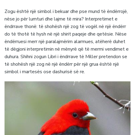
Zogu është një simbol i bekuar dhe pse mund të ëndërrojë,
nëse jo për lumturi dhe lajme të mira? Interpretimet e
ëndrrave thonë: të shohësh një zog të vogël në një ëndërr
do të thotë të hysh në një shirit paqeje dhe qetësie. Nëse
ëndërruesi merr një paralajmërim alarmues, atëherë duhet
të dëgjoni interpretimin në mënyrë që të merrni vendimet e
duhura. Shihni zogun Libri i ëndrrave të Miller pretendon se
të shohësh një zog në një ëndërr për një grua është një
simbol i martesës ose dashurisë së re.