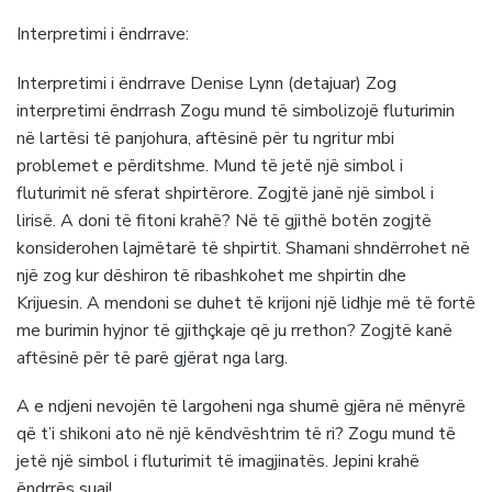
Interpretimi i ëndrrave:
Interpretimi i ëndrrave Denise Lynn (detajuar) Zog
interpretimi ëndrrash Zogu mund të simbolizojë fluturimin
në lartësi të panjohura, aftësinë për tu ngritur mbi
problemet e përditshme. Mund të jetë një simbol i
fluturimit në sferat shpirtërore. Zogjtë janë një simbol i
lirisë. A doni të fitoni krahë? Në të gjithë botën zogjtë
konsiderohen lajmëtarë të shpirtit. Shamani shndërrohet në
një zog kur dëshiron të ribashkohet me shpirtin dhe
Krijuesin. A mendoni se duhet të krijoni një lidhje më të fortë
me burimin hyjnor të gjithçkaje që ju rrethon? Zogjtë kanë
aftësinë për të parë gjërat nga larg.
A e ndjeni nevojën të largoheni nga shumë gjëra në mënyrë
që t’i shikoni ato në një këndvështrim të ri? Zogu mund të
jetë një simbol i fluturimit të imagjinatës. Jepini krahë
ëndrrës suaj!