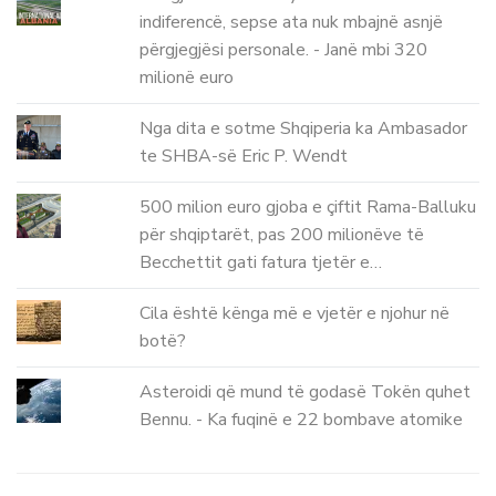
indiferencë, sepse ata nuk mbajnë asnjë
përgjegjësi personale. - Janë mbi 320
milionë euro
Nga dita e sotme Shqiperia ka Ambasador
te SHBA-së Eric P. Wendt
500 milion euro gjoba e çiftit Rama-Balluku
për shqiptarët, pas 200 milionëve të
Becchettit gati fatura tjetër e…
Cila është kënga më e vjetër e njohur në
botë?
Asteroidi që mund të godasë Tokën quhet
Bennu. - Ka fuqinë e 22 bombave atomike