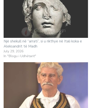
Një shekull në “arrati”, si u rikthye në Itali koka e
Aleksandrit të Madh
July 29, 2026
In "Blogu i Udhëtarit"