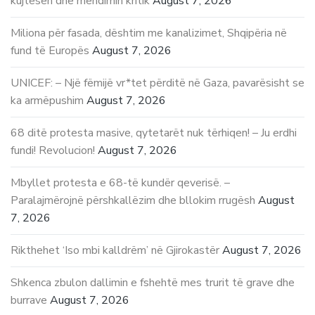
kujtesën dhe mendimin kritik
August 7, 2026
Miliona për fasada, dështim me kanalizimet, Shqipëria në
fund të Europës
August 7, 2026
UNICEF: – Një fëmijë vr*tet përditë në Gaza, pavarësisht se
ka armëpushim
August 7, 2026
68 ditë protesta masive, qytetarët nuk tërhiqen! – Ju erdhi
fundi! Revolucion!
August 7, 2026
Mbyllet protesta e 68-të kundër qeverisë. –
Paralajmërojnë përshkallëzim dhe bllokim rrugësh
August
7, 2026
Rikthehet ‘Iso mbi kalldrëm’ në Gjirokastër
August 7, 2026
Shkenca zbulon dallimin e fshehtë mes trurit të grave dhe
burrave
August 7, 2026