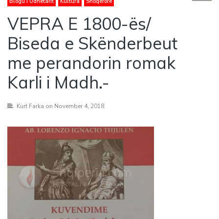
Blogu i Udhëtarit
Kultura
Shoqerore
VEPRA E 1800-ës/
Biseda e Skënderbeut
me perandorin romak
Karli i Madh.-
Kurt Farka
on November 4, 2018