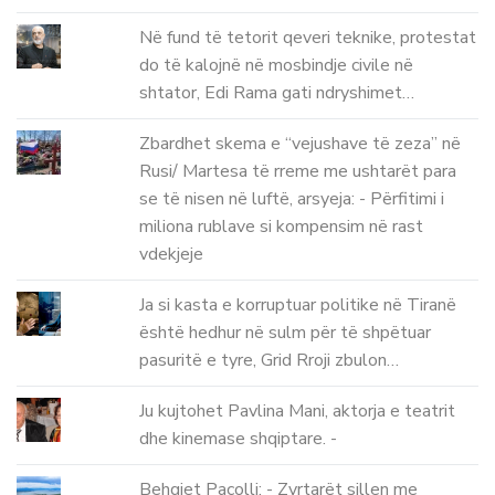
Në fund të tetorit qeveri teknike, protestat
do të kalojnë në mosbindje civile në
shtator, Edi Rama gati ndryshimet…
Zbardhet skema e “vejushave të zeza” në
Rusi/ Martesa të rreme me ushtarët para
se të nisen në luftë, arsyeja: - Përfitimi i
miliona rublave si kompensim në rast
vdekjeje
Ja si kasta e korruptuar politike në Tiranë
është hedhur në sulm për të shpëtuar
pasuritë e tyre, Grid Rroji zbulon…
Ju kujtohet Pavlina Mani, aktorja e teatrit
dhe kinemase shqiptare. -
Behgjet Pacolli: - Zyrtarët sillen me