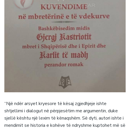
“Një ndër arsyet kryesore të kësaj zgjedhjeje ishte
shtjellimi i dialogut në përpjesëtim me argumentin, duke
sjellë kështu një lexim të kënaqshëm. Së dyti, autori ishte i
mendimit se historia e kohëve të ndryshme kuptohet më së