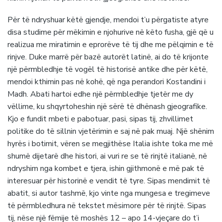
Për të ndryshuar këtë gjendje, mendoi t’u përgatiste atyre
disa studime për mëkimin e njohurive në këto fusha, gjë që u
realizua me miratimin e eprorëve të tij dhe me pëlqimin e të
rinjve. Duke marrë për bazë autorët latinë, ai do të krijonte
një përmbledhje të vogël të historisë antike dhe për këtë,
mendoi kthimin pas në kohë, që nga perandori Kostandini i
Madh. Abati hartoi edhe një përmbledhje tjetër me dy
vëllime, ku shqyrtoheshin një sërë të dhënash gjeografike.
Kjo e fundit mbeti e pabotuar, pasi, sipas tij, zhvillimet
politike do të sillnin vjetërimin e saj në pak muaj. Një shënim
hyrës i botimit, vëren se megjithëse Italia ishte toka me më
shumë dijetarë dhe histori, ai vuri re se të rinjtë italianë, në
ndryshim nga kombet e tjera, ishin gjithmonë e më pak të
interesuar për historinë e vendit të tyre. Sipas mendimit të
abatit, si autor tashmë, kjo vinte nga mungesa e tregimeve
të përmbledhura në tekstet mësimore për të rinjtë. Sipas
tij, nëse një fëmije të moshës 12 – apo 14-vjeçare do t’i