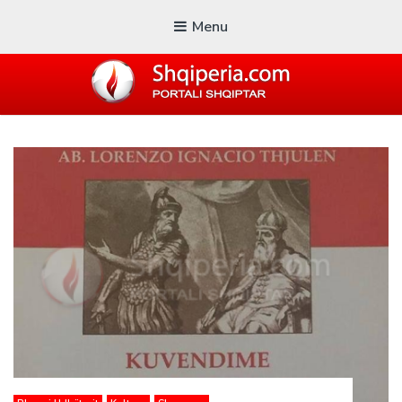
Menu
SHQIPERIA.COM
Blogu i ShqiperiaCom