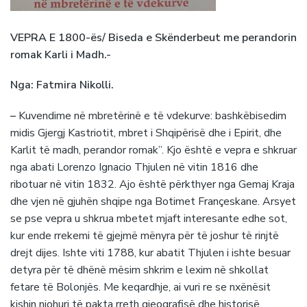
VEPRA E 1800-ës/ Biseda e Skënderbeut me perandorin
romak Karli i Madh.-
Nga: Fatmira Nikolli.
–
Kuvendime në mbretërinë e të vdekurve: bashkëbisedim
midis Gjergj Kastriotit, mbret i Shqipërisë dhe i Epirit, dhe
Karlit të madh, perandor romak”. Kjo është e vepra e shkruar
nga abati Lorenzo Ignacio Thjulen në vitin 1816 dhe
ribotuar në vitin 1832. Ajo është përkthyer nga Gemaj Kraja
dhe vjen në gjuhën shqipe nga Botimet Françeskane. Arsyet
se pse vepra u shkrua mbetet mjaft interesante edhe sot,
kur ende rrekemi të gjejmë mënyra për të joshur të rinjtë
drejt dijes. Ishte viti 1788, kur abatit Thjulen i ishte besuar
detyra për të dhënë mësim shkrim e lexim në shkollat
fetare të Bolonjës. Me keqardhje, ai vuri re se nxënësit
kishin njohuri të pakta rreth gjeografisë dhe historisë.