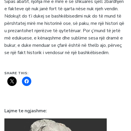
Sipas abatit, njohja më e mirë e së shkuarës sjell zbardhjen
e fakteve që nuk janë fort të qarta nëse nuk njeh vendin.
Ndokujt do t’i dukej se bashkëbisedimi nuk do të mund të
përshtatej mirë me historinë ose, së paku, me një histori që
u prezantohet njerëzve të qytetëruar. Por ç’mund të jetë
më edukuese, e kënaqshme dhe sublime sesa një dramë e
bukur, e duke menduar se çfarë është në thelb ajo, përveç
se një fakt historik i vendosur në një bashkëbisedim.
SHARE THIS:
Lajme te ngjashme