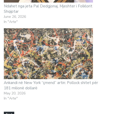
Ndahet nga jeta Pal Dedgjonaj, Mjeshter i Folklorit
Shqiptar
June 26, 2026
In "Arte"
Ankandi në New York “çmend” artin: Pollock shitet për
181 milionë dollarë
May 20, 2026
In "Arte"