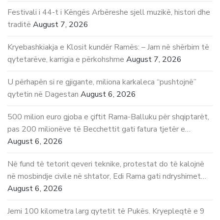
Festivali i 44-t i Këngës Arbëreshe sjell muzikë, histori dhe
traditë
August 7, 2026
Kryebashkiakja e Klosit kundër Ramës: – Jam në shërbim të
qytetarëve, karrigia e përkohshme
August 7, 2026
U përhapën si re gjigante, miliona karkaleca “pushtojnë”
qytetin në Dagestan
August 6, 2026
500 milion euro gjoba e çiftit Rama-Balluku për shqiptarët,
pas 200 milionëve të Becchettit gati fatura tjetër e…
August 6, 2026
Në fund të tetorit qeveri teknike, protestat do të kalojnë
në mosbindje civile në shtator, Edi Rama gati ndryshimet…
August 6, 2026
Jemi 100 kilometra larg qytetit të Pukës. Kryepleqtë e 9