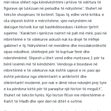
miri nëse shihet nga këndvështrimi i jetëve të ndritura të
figurave që lulëzuan në periudha të ndryshme”, thuhet në
tekstin shoqërues të botimit. Sipas tij, edhe vetë kritika, e
cila shpesh është e mërzitshme, vjen natyrshëm në
dialogun historik kur një bashkëbisedues i kërkon tjetrit
sqarime. “Karakteri i njerëzve nxirret në pah më mirë, pasi në
mbretërinë e të vdekurve askush nuk ka drojë të rrëfejë
gabimet e tij. Ndryshimet në mendime dhe mosdakordësitë
sipas ndodhive, shërbejnë për të kuptuar fenë dhe
ndershmërinë. Shpesh u lihet vend edhe rrurëzave,1 për ta
bërë leximin më të këndshëm. Vendosja e bisedave në
mbretërinë e të vdekurve nuk është sajesë e re, pasi ajo
është përdorur nga shkrimtarët e antikitetit dhe
shkrimtarët modernë, por nuk e dimë nëse ndonjëri prej tyre
e ka përdorur këtë për të paraqitur një histori të rregullt”,
thuhet në tekstin hyrës. Kjo histori fillon me mbretërimin e
Karlit të Madh dhe vjen deri në ditët e sotme.