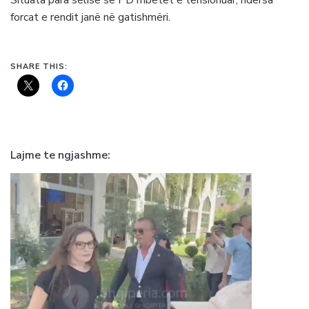
Situata para selisë së PD mbetet e tensionuar, ndërsa
forcat e rendit janë në gatishmëri.
SHARE THIS:
Lajme te ngjashme