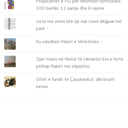
Propozimet e PD për reformën territoriale:
100 bashki, 12 qarqe dhe 6 rajone
Liste me emra ilirë që nuk i keni dëgjuar më
parë. -
Ku ndodhen Malet e Vetëtimës. -
Zjarr masiv në Nivicë të Himarës! Era e fortë
përhap flakët me shpejtësi
Ditët e fundit të Çausheskut, diktatorit
rumun