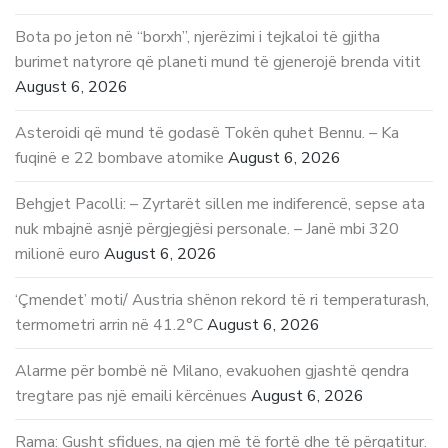
Bota po jeton në “borxh”, njerëzimi i tejkaloi të gjitha
burimet natyrore që planeti mund të gjenerojë brenda vitit
August 6, 2026
Asteroidi që mund të godasë Tokën quhet Bennu. – Ka
fuqinë e 22 bombave atomike
August 6, 2026
Behgjet Pacolli: – Zyrtarët sillen me indiferencë, sepse ata
nuk mbajnë asnjë përgjegjësi personale. – Janë mbi 320
milionë euro
August 6, 2026
‘Çmendet’ moti/ Austria shënon rekord të ri temperaturash,
termometri arrin në 41.2°C
August 6, 2026
Alarme për bombë në Milano, evakuohen gjashtë qendra
tregtare pas një emaili kërcënues
August 6, 2026
Rama: Gusht sfidues, na gjen më të fortë dhe të përgatitur.