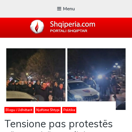
Menu
SHQIPERIA.COM
Blogu i ShqiperiaCom
Blogu i Udhëtarit
Njoftime Shtypi
Politika
Tensione pas protestës