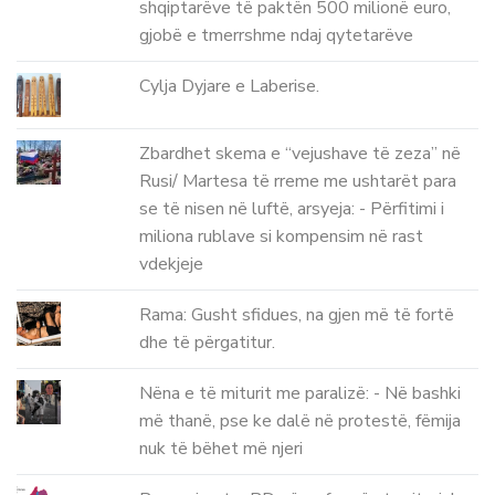
shqiptarëve të paktën 500 milionë euro,
gjobë e tmerrshme ndaj qytetarëve
Cylja Dyjare e Laberise.
Zbardhet skema e “vejushave të zeza” në
Rusi/ Martesa të rreme me ushtarët para
se të nisen në luftë, arsyeja: - Përfitimi i
miliona rublave si kompensim në rast
vdekjeje
Rama: Gusht sfidues, na gjen më të fortë
dhe të përgatitur.
Nëna e të miturit me paralizë: - Në bashki
më thanë, pse ke dalë në protestë, fëmija
nuk të bëhet më njeri