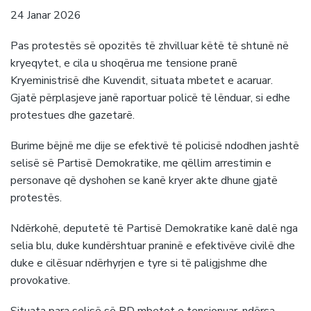
24 Janar 2026
Pas protestës së opozitës të zhvilluar këtë të shtunë në
kryeqytet, e cila u shoqërua me tensione pranë
Kryeministrisë dhe Kuvendit, situata mbetet e acaruar.
Gjatë përplasjeve janë raportuar policë të lënduar, si edhe
protestues dhe gazetarë.
Burime bëjnë me dije se efektivë të policisë ndodhen jashtë
selisë së Partisë Demokratike, me qëllim arrestimin e
personave që dyshohen se kanë kryer akte dhune gjatë
protestës.
Ndërkohë, deputetë të Partisë Demokratike kanë dalë nga
selia blu, duke kundërshtuar praninë e efektivëve civilë dhe
duke e cilësuar ndërhyrjen e tyre si të paligjshme dhe
provokative.