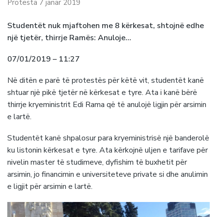
Protesta 7 janar 2019
Studentët nuk mjaftohen me 8 kërkesat, shtojnë edhe
një tjetër, thirrje Ramës: Anuloje…
07/01/2019 – 11:27
Në ditën e parë të protestës për këtë vit, studentët kanë
shtuar një pikë tjetër në kërkesat e tyre. Ata i kanë bërë
thirrje kryeministrit Edi Rama që të anulojë ligjin për arsimin
e lartë.
Studentët kanë shpalosur para kryeministrisë një banderolë
ku listonin kërkesat e tyre. Ata kërkojnë uljen e tarifave për
nivelin master të studimeve, dyfishim të buxhetit për
arsimin, jo financimin e universiteteve private si dhe anulimin
e ligjit për arsimin e lartë.