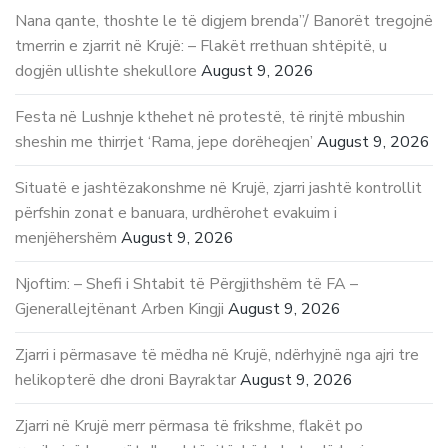
Nana qante, thoshte le të digjem brenda”/ Banorët tregojnë
tmerrin e zjarrit në Krujë: – Flakët rrethuan shtëpitë, u
dogjën ullishte shekullore
August 9, 2026
Festa në Lushnje kthehet në protestë, të rinjtë mbushin
sheshin me thirrjet ‘Rama, jepe dorëheqjen’
August 9, 2026
Situatë e jashtëzakonshme në Krujë, zjarri jashtë kontrollit
përfshin zonat e banuara, urdhërohet evakuim i
menjëhershëm
August 9, 2026
Njoftim: – Shefi i Shtabit të Përgjithshëm të FA –
Gjenerallejtënant Arben Kingji
August 9, 2026
Zjarri i përmasave të mëdha në Krujë, ndërhyjnë nga ajri tre
helikopterë dhe droni Bayraktar
August 9, 2026
Zjarri në Krujë merr përmasa të frikshme, flakët po