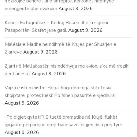
rrezikojnë banorët dhe shtëpitë, kërkohet ndërhyrje
emergjente dhe evakuim
August 9, 2026
Këndi i Fotografisë. – Kërkoj Besën dhe ju siguroi
Pasaportën. Skafet jane gadi.
August 9, 2026
Malësia e Madhe ne ndihmë të Krujes per Shuarjen e
Zjarreve
August 9, 2026
Zjarri në Mallakastër, nis ndërhyrja me avion, s’ka më rrezik
për banesat
August 9, 2026
Vajza e ish-ministrit Beqaj hoqi dorë nga shtetësia
shqiptare, protestuesi: Po fsheh pasuritë e vjedhura!
August 9, 2026
“Po digjet qyteti!”/ Situatë dramatike në Krujë, flakët
gjigante përparojnë drejt banesave, digjen disa prej tyre
August 9, 2026