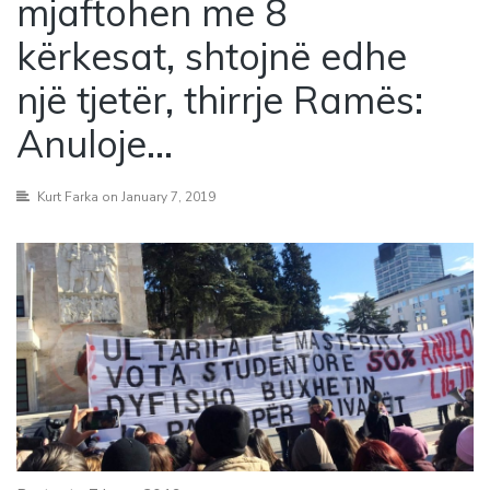
mjaftohen me 8
kërkesat, shtojnë edhe
një tjetër, thirrje Ramës:
Anuloje…
Kurt Farka
on January 7, 2019