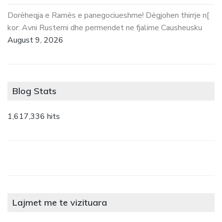
Dorëheqja e Ramës e panegociueshme! Dëgjohen thirrje n[
kor: Avni Rustemi dhe permendet ne fjalime Causheusku
August 9, 2026
Blog Stats
1,617,336 hits
Lajmet me te vizituara