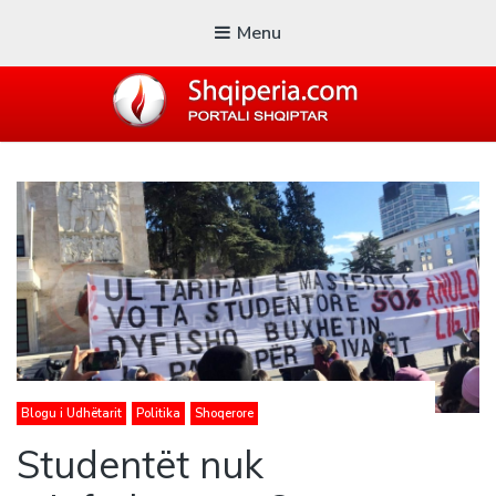
Menu
SHQIPERIA.COM
Blogu i ShqiperiaCom
Blogu i Udhëtarit
Politika
Shoqerore
Studentët nuk