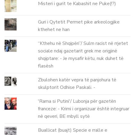
Misteri i gurit te Kabashit ne Puke(!?)
Guri i Qytetit Permet pike arkeologjike
kthehet ne han
“Kthehu në Shqipëri”/ Sulm racist në rrjetet
sociale ndaj gazetarit grek me origjinë
shqiptare: - Je mysafir këtu, nuk duhet të
flasësh
Zbulohen katër vepra të panjohura të
skulptorit Odhise Paskali. -
'Rama si Putini'/ Lubonja për gazetën
franceze: - Krimi i organizuar është integruar
në qeveri, BE mbyll sytë
Buallicat (buajt) Specie e rralle e