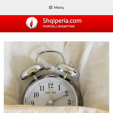
Menu
SHQIPERIA.COM
Blogu i ShqiperiaCom