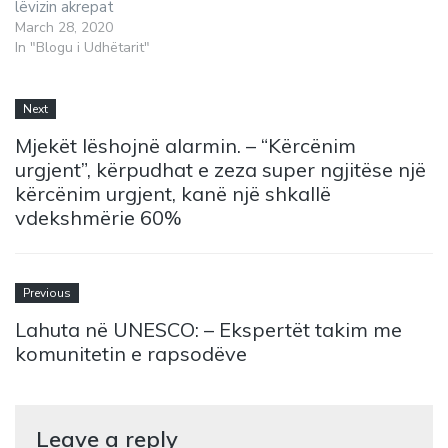
lëvizin akrepat
March 28, 2020
In "Blogu i Udhëtarit"
Next
Mjekët lëshojnë alarmin. – “Kërcënim
urgjent”, kërpudhat e zeza super ngjitëse një
kërcënim urgjent, kanë një shkallë
vdekshmërie 60%
Previous
Lahuta në UNESCO: – Ekspertët takim me
komunitetin e rapsodëve
Leave a reply