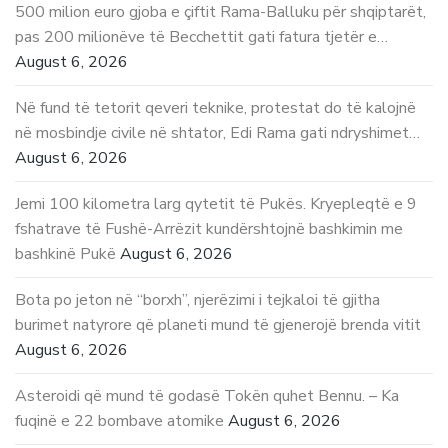
500 milion euro gjoba e çiftit Rama-Balluku për shqiptarët,
pas 200 milionëve të Becchettit gati fatura tjetër e…
August 6, 2026
Në fund të tetorit qeveri teknike, protestat do të kalojnë
në mosbindje civile në shtator, Edi Rama gati ndryshimet…
August 6, 2026
Jemi 100 kilometra larg qytetit të Pukës. Kryepleqtë e 9
fshatrave të Fushë-Arrëzit kundërshtojnë bashkimin me
bashkinë Pukë
August 6, 2026
Bota po jeton në “borxh”, njerëzimi i tejkaloi të gjitha
burimet natyrore që planeti mund të gjenerojë brenda vitit
August 6, 2026
Asteroidi që mund të godasë Tokën quhet Bennu. – Ka
fuqinë e 22 bombave atomike
August 6, 2026