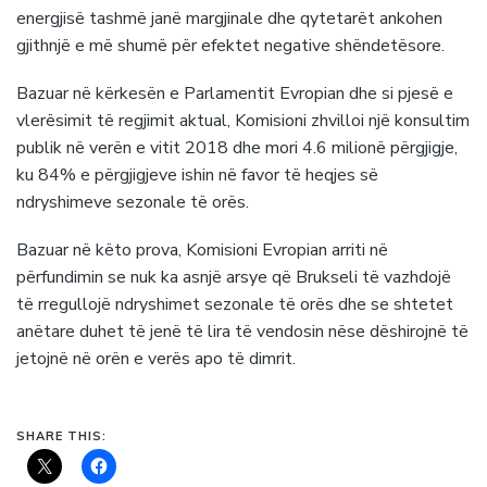
energjisë tashmë janë margjinale dhe qytetarët ankohen
gjithnjë e më shumë për efektet negative shëndetësore.
Bazuar në kërkesën e Parlamentit Evropian dhe si pjesë e
vlerësimit të regjimit aktual, Komisioni zhvilloi një konsultim
publik në verën e vitit 2018 dhe mori 4.6 milionë përgjigje,
ku 84% e përgjigjeve ishin në favor të heqjes së
ndryshimeve sezonale të orës.
Bazuar në këto prova, Komisioni Evropian arriti në
përfundimin se nuk ka asnjë arsye që Brukseli të vazhdojë
të rregullojë ndryshimet sezonale të orës dhe se shtetet
anëtare duhet të jenë të lira të vendosin nëse dëshirojnë të
jetojnë në orën e verës apo të dimrit.
SHARE THIS: