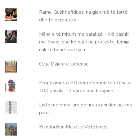
Rama: Gusht sfidues, na gjen më të fortë
dhe të përgatitur.
Nëna e të miturit me paralizë: - Në bashki
më thanë, pse ke dalë në protestë, fëmija
nuk të bëhet më njeri
Cylja Dyjare e Laberise.
Propozimet e PD për reformën territoriale:
100 bashki, 12 qarqe dhe 6 rajone
Liste me emra ilirë që nuk i keni dëgjuar më
parë. -
Ku ndodhen Malet e Vetëtimës. -