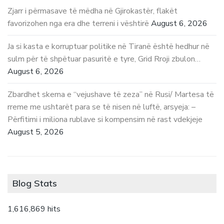
Zjarr i përmasave të mëdha në Gjirokastër, flakët
favorizohen nga era dhe terreni i vështirë
August 6, 2026
Ja si kasta e korruptuar politike në Tiranë është hedhur në
sulm për të shpëtuar pasuritë e tyre, Grid Rroji zbulon…
August 6, 2026
Zbardhet skema e “vejushave të zeza” në Rusi/ Martesa të
rreme me ushtarët para se të nisen në luftë, arsyeja: –
Përfitimi i miliona rublave si kompensim në rast vdekjeje
August 5, 2026
Blog Stats
1,616,869 hits