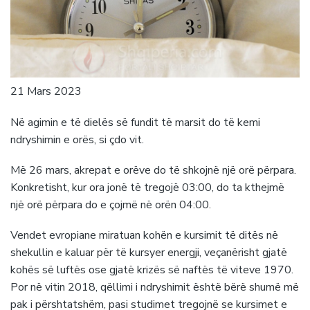
21 Mars 2023
Në agimin e të dielës së fundit të marsit do të kemi
ndryshimin e orës, si çdo vit.
Më 26 mars, akrepat e orëve do të shkojnë një orë përpara.
Konkretisht, kur ora jonë të tregojë 03:00, do ta kthejmë
një orë përpara do e çojmë në orën 04:00.
Vendet evropiane miratuan kohën e kursimit të ditës në
shekullin e kaluar për të kursyer energji, veçanërisht gjatë
kohës së luftës ose gjatë krizës së naftës të viteve 1970.
Por në vitin 2018, qëllimi i ndryshimit është bërë shumë më
pak i përshtatshëm, pasi studimet tregojnë se kursimet e