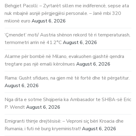
Behgjet Pacolli: – Zyrtarët sillen me indiferencë, sepse ata
nuk mbajnë asnjë përgjegjësi personale. – Janë mbi 320
milionë euro
August 6, 2026
‘Çmendet’ moti/ Austria shënon rekord të ri temperaturash,
termometri arrin në 41.2°C
August 6, 2026
Alarme për bombë në Milano, evakuohen gjashtë qendra
tregtare pas një emaili kërcënues
August 6, 2026
Rama: Gusht sfidues, na gjen më të fortë dhe të përgatitur.
August 6, 2026
Nga dita e sotme Shqiperia ka Ambasador te SHBA-së Eric
P. Wendt
August 6, 2026
Emigranti thirrje drejtësisë: – Veproni siç bëri Kroacia dhe
Rumania, i futi në burg kryeministrat!
August 6, 2026