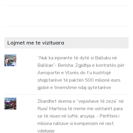
Lajmet me te vizituara
“Nuk ka injorante të dytë si Balluku në
Ballkan”- Berisha: Zgjidhja e kontratës për
Aeroportin e Vlorës do t’u kushtojë
shqiptarëve të paktën 500 milionë euro,
gjobë e tmerrshme ndaj qytetarëve
Zbardhet skema e “vejushave të zeza” në
Rusi/ Martesa të rreme me ushtarët para
se të nisen në luftë, arsyeja: - Përfitimi i
miliona rublave si kompensim në rast
vdekjeje