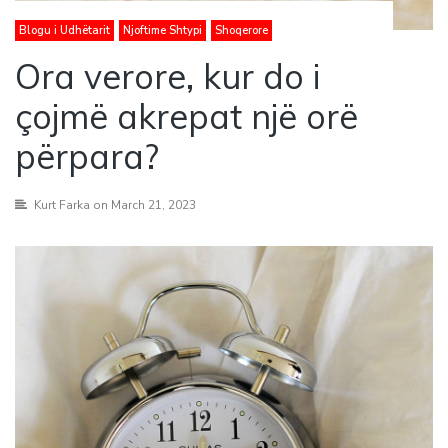
Blogu i Udhëtarit
Njoftime Shtypi
Shoqerore
Ora verore, kur do i
çojmë akrepat një orë
përpara?
Kurt Farka
on March 21, 2023