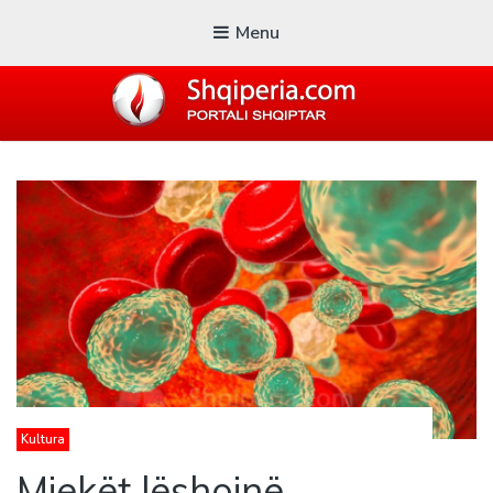
Menu
SHQIPERIA.COM
Blogu i ShqiperiaCom
Kultura
Mjekët lëshojnë