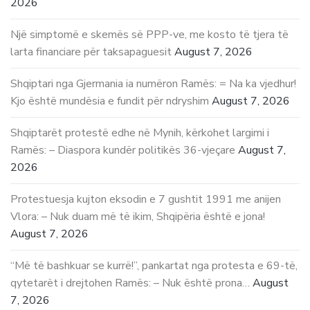
2026
Një simptomë e skemës së PPP-ve, me kosto të tjera të
larta financiare për taksapaguesit
August 7, 2026
Shqiptari nga Gjermania ia numëron Ramës: = Na ka vjedhur!
Kjo është mundësia e fundit për ndryshim
August 7, 2026
Shqiptarët protestë edhe në Mynih, kërkohet largimi i
Ramës: – Diaspora kundër politikës 36-vjeçare
August 7,
2026
Protestuesja kujton eksodin e 7 gushtit 1991 me anijen
Vlora: – Nuk duam më të ikim, Shqipëria është e jona!
August 7, 2026
“Më të bashkuar se kurrë!”, pankartat nga protesta e 69-të,
qytetarët i drejtohen Ramës: – Nuk është prona…
August
7, 2026