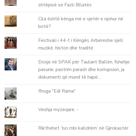
shtëpisë se Fazli Bllatës
Cila është kënga më e vjetër e njohur në
botë?
Festivali i 44-t i Këngës Arbëreshe sjell
muzikë, histori dhe traditë
Dosje në SPAK për Taulant Ballën, fshehje
pasurie, pastrim parash dhe korrupsion, ja
dokumenti që mund të hapë…
Rruga "Edi Rama"
Veshja myzeqare. -
Rikthehet ‘Iso mbi kalldrëm’ në Gjirokastër