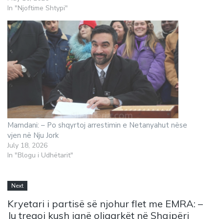
In "Njoftime Shtypi"
Mamdani: – Po shqyrtoj arrestimin e Netanyahut nëse
vjen në Nju Jork
July 18, 2026
In "Blogu i Udhëtarit"
Next
Kryetari i partisë së njohur flet me EMRA: –
Ju tregoj kush janë oligarkët në Shqipëri