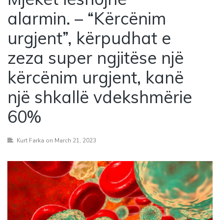
alarmin. – “Kërcënim
urgjent”, kërpudhat e
zeza super ngjitëse një
kërcënim urgjent, kanë
një shkallë vdekshmërie
60%
Kurt Farka
on March 21, 2023