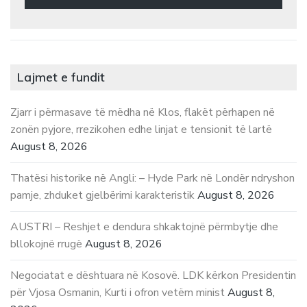
Lajmet e fundit
Zjarr i përmasave të mëdha në Klos, flakët përhapen në
zonën pyjore, rrezikohen edhe linjat e tensionit të lartë
August 8, 2026
Thatësi historike në Angli: – Hyde Park në Londër ndryshon
pamje, zhduket gjelbërimi karakteristik
August 8, 2026
AUSTRI – Reshjet e dendura shkaktojnë përmbytje dhe
bllokojnë rrugë
August 8, 2026
Negociatat e dështuara në Kosovë. LDK kërkon Presidentin
për Vjosa Osmanin, Kurti i ofron vetëm minist
August 8,