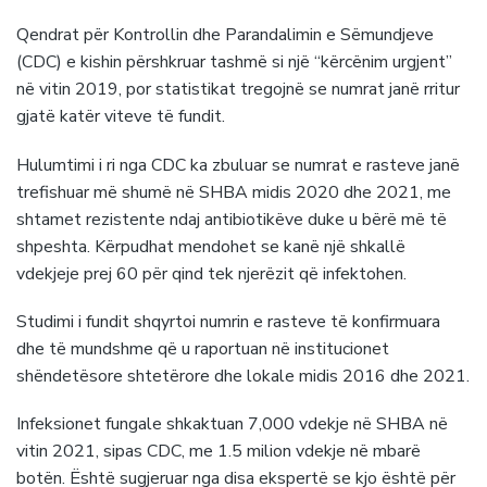
Qendrat për Kontrollin dhe Parandalimin e Sëmundjeve
(CDC) e kishin përshkruar tashmë si një “kërcënim urgjent”
në vitin 2019, por statistikat tregojnë se numrat janë rritur
gjatë katër viteve të fundit.
Hulumtimi i ri nga CDC ka zbuluar se numrat e rasteve janë
trefishuar më shumë në SHBA midis 2020 dhe 2021, me
shtamet rezistente ndaj antibiotikëve duke u bërë më të
shpeshta. Kërpudhat mendohet se kanë një shkallë
vdekjeje prej 60 për qind tek njerëzit që infektohen.
Studimi i fundit shqyrtoi numrin e rasteve të konfirmuara
dhe të mundshme që u raportuan në institucionet
shëndetësore shtetërore dhe lokale midis 2016 dhe 2021.
Infeksionet fungale shkaktuan 7,000 vdekje në SHBA në
vitin 2021, sipas CDC, me 1.5 milion vdekje në mbarë
botën. Është sugjeruar nga disa ekspertë se kjo është për