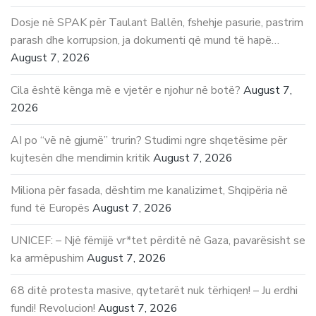
Dosje në SPAK për Taulant Ballën, fshehje pasurie, pastrim
parash dhe korrupsion, ja dokumenti që mund të hapë…
August 7, 2026
Cila është kënga më e vjetër e njohur në botë?
August 7,
2026
AI po “vë në gjumë” trurin? Studimi ngre shqetësime për
kujtesën dhe mendimin kritik
August 7, 2026
Miliona për fasada, dështim me kanalizimet, Shqipëria në
fund të Europës
August 7, 2026
UNICEF: – Një fëmijë vr*tet përditë në Gaza, pavarësisht se
ka armëpushim
August 7, 2026
68 ditë protesta masive, qytetarët nuk tërhiqen! – Ju erdhi
fundi! Revolucion!
August 7, 2026