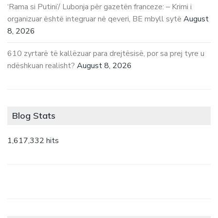
‘Rama si Putini’/ Lubonja për gazetën franceze: – Krimi i
organizuar është integruar në qeveri, BE mbyll sytë
August
8, 2026
610 zyrtarë të kallëzuar para drejtësisë, por sa prej tyre u
ndëshkuan realisht?
August 8, 2026
Blog Stats
1,617,332 hits