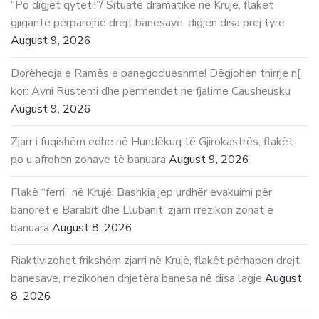
“Po digjet qyteti!”/ Situatë dramatike në Krujë, flakët
gjigante përparojnë drejt banesave, digjen disa prej tyre
August 9, 2026
Dorëheqja e Ramës e panegociueshme! Dëgjohen thirrje n[
kor: Avni Rustemi dhe permendet ne fjalime Causheusku
August 9, 2026
Zjarr i fuqishëm edhe në Hundëkuq të Gjirokastrës, flakët
po u afrohen zonave të banuara
August 9, 2026
Flakë “ferri” në Krujë, Bashkia jep urdhër evakuimi për
banorët e Barabit dhe Llubanit, zjarri rrezikon zonat e
banuara
August 8, 2026
Riaktivizohet frikshëm zjarri në Krujë, flakët përhapen drejt
banesave, rrezikohen dhjetëra banesa në disa lagje
August
8, 2026