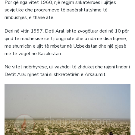
Por që nga vitet 1960, një regjim shkatërrues i ujitjes
sovjetike dhe programeve të papërshtatshme të
rimbushjes, e thanë atë.
Deri në vitin 1997, Deti Aral ishte zvogëluar deri në 10 për
qind të madhësisë së tij origjinale dhe u nda në disa liqene,
me shumicën e ujit të mbetur në Uzbekistan dhe një pjesë
më të vogël në Kazakistan.
Në vitet ndërhyrëse, uji vazhdoi të zhdukej dhe rajoni lindor i
Detit Aral njihet tani si shkretëtirën e Arkalumit.