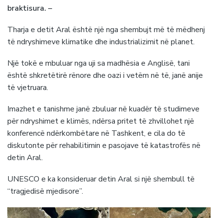
braktisura. –
Tharja e detit Aral është një nga shembujt më të mëdhenj
të ndryshimeve klimatike dhe industrializimit në planet.
Një tokë e mbuluar nga uji sa madhësia e Anglisë, tani
është shkretëtirë rënore dhe oazi i vetëm në të, janë anije
të vjetruara.
Imazhet e tanishme janë zbuluar në kuadër të studimeve
për ndryshimet e klimës, ndërsa pritet të zhvillohet një
konferencë ndërkombëtare në Tashkent, e cila do të
diskutonte për rehabilitimin e pasojave të katastrofës në
detin Aral.
UNESCO e ka konsideruar detin Aral si një shembull të
“tragjedisë mjedisore”.