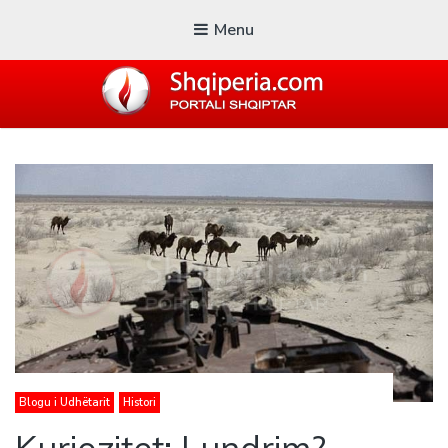
Menu
SHQIPERIA.COM
Blogu i ShqiperiaCom
Blogu i Udhëtarit
Histori