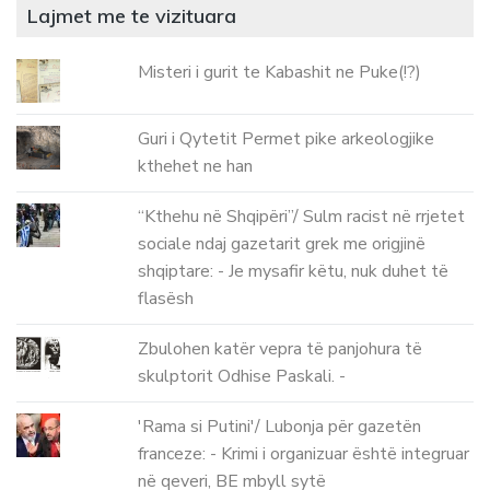
Lajmet me te vizituara
Misteri i gurit te Kabashit ne Puke(!?)
Guri i Qytetit Permet pike arkeologjike
kthehet ne han
“Kthehu në Shqipëri”/ Sulm racist në rrjetet
sociale ndaj gazetarit grek me origjinë
shqiptare: - Je mysafir këtu, nuk duhet të
flasësh
Zbulohen katër vepra të panjohura të
skulptorit Odhise Paskali. -
'Rama si Putini'/ Lubonja për gazetën
franceze: - Krimi i organizuar është integruar
në qeveri, BE mbyll sytë