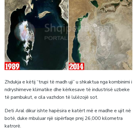
Zhdukja e këtij “trupi të madh uji” u shkaktua nga kombinimi i
ndryshimeve klimatike dhe kërkesave të industrisë uzbeke
të pambukut, e cila vazhdon të lulëzojë sot.
Deti Aral dikur ishte hapësira e katërt më e madhe e ujit në
botë, duke mbuluar një sipërfaqe prej 26,000 kilometra
katrorë.