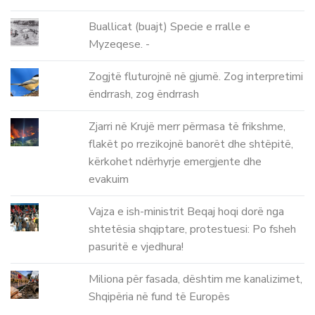
Buallicat (buajt) Specie e rralle e
Myzeqese. -
Zogjtë fluturojnë në gjumë. Zog interpretimi
ëndrrash, zog ëndrrash
Zjarri në Krujë merr përmasa të frikshme,
flakët po rrezikojnë banorët dhe shtëpitë,
kërkohet ndërhyrje emergjente dhe
evakuim
Vajza e ish-ministrit Beqaj hoqi dorë nga
shtetësia shqiptare, protestuesi: Po fsheh
pasuritë e vjedhura!
Miliona për fasada, dështim me kanalizimet,
Shqipëria në fund të Europës