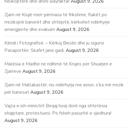
helikopterë dhe droni Bayraktar
August 9, 2026
Zjarri në Krujë merr përmasa të frikshme, flakët po
rrezikojnë banorët dhe shtëpitë, kërkohet ndërhyrje
emergjente dhe evakuim
August 9, 2026
Këndi i Fotografisë. – Kërkoj Besën dhe ju siguroi
Pasaportën. Skafet jane gadi.
August 9, 2026
Malësia e Madhe ne ndihmë të Krujes per Shuarjen e
Zjarreve
August 9, 2026
Zjarri në Mallakastër, nis ndërhyrja me avion, s’ka më rrezik
për banesat
August 9, 2026
Vajza e ish-ministrit Beqaj hoqi dorë nga shtetësia
shqiptare, protestuesi: Po fsheh pasuritë e vjedhura!
August 9, 2026