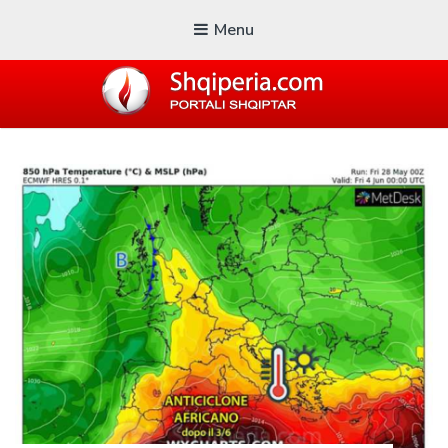
Menu
SHQIPERIA.COM
Blogu i ShqiperiaCom