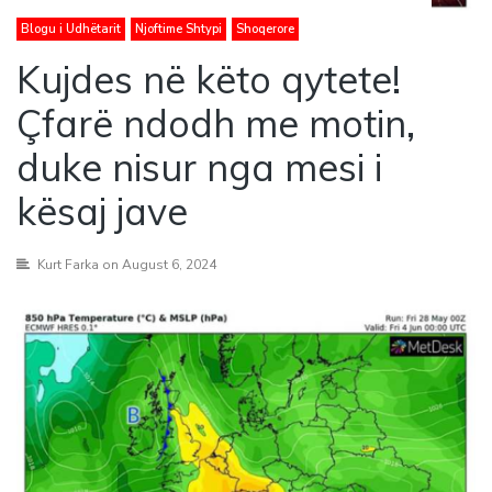
Blogu i Udhëtarit
Njoftime Shtypi
Shoqerore
Kujdes në këto qytete!
Çfarë ndodh me motin,
duke nisur nga mesi i
kësaj jave
Kurt Farka
on August 6, 2024