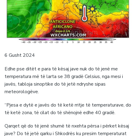
6 Gusht 2024
Edhe pse ditët e para të kësaj jave nuk do të jenë me
temperatura më të larta se 38 gradë Celsius, nga mesi i
javës, tabloja sinoptike do të jetë ndryshe sipas
meteorologëve.
“Pjesa e dytë e javës do të ketë rritje të temperaturave, do
të ketë zona, të cilat do të shënojnë edhe 40 gradë.
Qarqet që do të jenë shumë të nxehta përsa i përket kësaj
jave? Do të jetë qarku i Shkodrës ku presim temperaturat