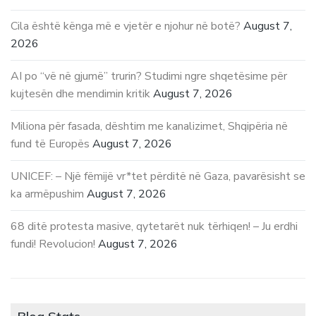
Cila është kënga më e vjetër e njohur në botë?
August 7,
2026
AI po “vë në gjumë” trurin? Studimi ngre shqetësime për
kujtesën dhe mendimin kritik
August 7, 2026
Miliona për fasada, dështim me kanalizimet, Shqipëria në
fund të Europës
August 7, 2026
UNICEF: – Një fëmijë vr*tet përditë në Gaza, pavarësisht se
ka armëpushim
August 7, 2026
68 ditë protesta masive, qytetarët nuk tërhiqen! – Ju erdhi
fundi! Revolucion!
August 7, 2026