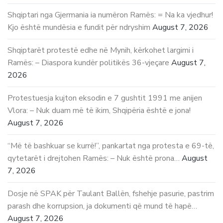
Shqiptari nga Gjermania ia numëron Ramës: = Na ka vjedhur!
Kjo është mundësia e fundit për ndryshim
August 7, 2026
Shqiptarët protestë edhe në Mynih, kërkohet largimi i
Ramës: – Diaspora kundër politikës 36-vjeçare
August 7,
2026
Protestuesja kujton eksodin e 7 gushtit 1991 me anijen
Vlora: – Nuk duam më të ikim, Shqipëria është e jona!
August 7, 2026
“Më të bashkuar se kurrë!”, pankartat nga protesta e 69-të,
qytetarët i drejtohen Ramës: – Nuk është prona…
August
7, 2026
Dosje në SPAK për Taulant Ballën, fshehje pasurie, pastrim
parash dhe korrupsion, ja dokumenti që mund të hapë…
August 7, 2026