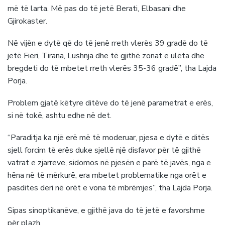
më të larta. Më pas do të jetë Berati, Elbasani dhe
Gjirokaster.
Në vijën e dytë që do të jenë rreth vlerës 39 gradë do të
jetë Fieri, Tirana, Lushnja dhe të gjithë zonat e ulëta dhe
bregdeti do të mbetet rreth vlerës 35-36 gradë
”, tha Lajda
Porja.
Problem gjatë këtyre ditëve do të jenë parametrat e erës,
si në tokë, ashtu edhe në det.
“Paraditja ka një erë më të moderuar, pjesa e dytë e ditës
sjell forcim të erës duke sjellë një disfavor për të gjithë
vatrat e zjarreve, sidomos në pjesën e parë të javës, nga e
hëna në të mërkurë, era mbetet problematike nga orët e
pasdites deri në orët e vona të mbrëmjes”
, tha Lajda Porja.
Sipas sinoptikanëve, e gjithë java do të jetë e favorshme
për plazh.