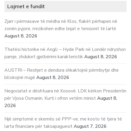
Lajmet e fundit
Zjarr i përmasave të mëdha në Klos, flakët përhapen në
zonën pyjore, rrezikohen edhe linjat e tensionit të lartë
August 8, 2026
Thatësi historike në Angli: – Hyde Park në Londër ndryshon
pamje, zhduket gjelbërimi karakteristik
August 8, 2026
AUSTRI – Reshjet e dendura shkaktojnë përmbytje dhe
bllokojnë rrugë
August 8, 2026
Negociatat e dështuara në Kosovë. LDK kërkon Presidentin
për Vjosa Osmanin, Kurti i ofron vetëm minist
August 8,
2026
Një simptomë e skemës së PPP-ve, me kosto të tjera të
larta financiare për taksapaguesit
August 7, 2026