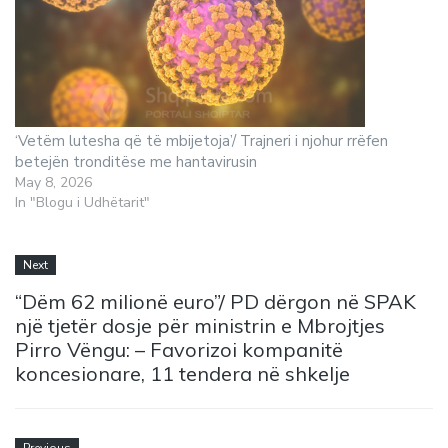
‘Vetëm lutesha që të mbijetoja’/ Trajneri i njohur rrëfen
betejën tronditëse me hantavirusin
May 8, 2026
In "Blogu i Udhëtarit"
Next
“Dëm 62 milionë euro”/ PD dërgon në SPAK
një tjetër dosje për ministrin e Mbrojtjes
Pirro Vëngu: – Favorizoi kompanitë
koncesionare, 11 tendera në shkelje