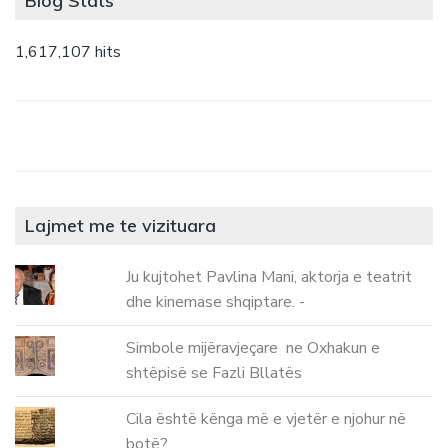
Blog Stats
1,617,107 hits
Lajmet me te vizituara
Ju kujtohet Pavlina Mani, aktorja e teatrit
dhe kinemase shqiptare. -
Simbole mijëravjeçare ne Oxhakun e
shtëpisë se Fazli Bllatës
Cila është kënga më e vjetër e njohur në
botë?