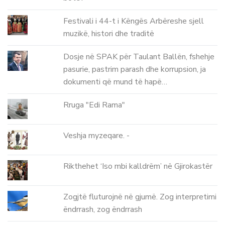
Festivali i 44-t i Këngës Arbëreshe sjell
muzikë, histori dhe traditë
Dosje në SPAK për Taulant Ballën, fshehje
pasurie, pastrim parash dhe korrupsion, ja
dokumenti që mund të hapë…
Rruga "Edi Rama"
Veshja myzeqare. -
Rikthehet ‘Iso mbi kalldrëm’ në Gjirokastër
Zogjtë fluturojnë në gjumë. Zog interpretimi
ëndrrash, zog ëndrrash