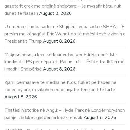
gazetarit grek me origjinë shqiptare: – Je mysafir këtu, nuk
duhet të flasësh
August 8, 2026
U emërua si ambasador në Shqipëri, ambasada e SHBA: – E
presim me kënaqësi, Eric Wendt do të mbështesë vizionin e
Presidentit Trump
August 8, 2026
“Ndjesë nëse ju kam kërkuar votën për Edi Ramën”- Ish-
kandidati i PS për deputet, Paulin Luli: – Është tradhtari më
i madh i Shqipërisë
August 8, 2026
Zjarr i përmasave të mëdha në Klos, flakët përhapen në
zonën pyjore, rrezikohen edhe linjat e tensionit të lartë
August 8, 2026
Thatësi historike në Angli: – Hyde Park në Londër ndryshon
pamje, zhduket gjelbërimi karakteristik
August 8, 2026