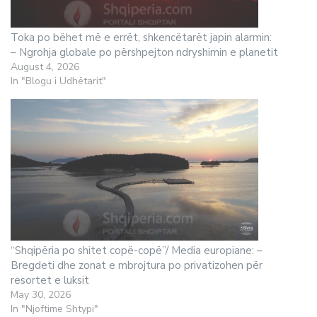
Toka po bëhet më e errët, shkencëtarët japin alarmin:
– Ngrohja globale po përshpejton ndryshimin e planetit
August 4, 2026
In "Blogu i Udhëtarit"
“Shqipëria po shitet copë-copë”/ Media europiane: –
Bregdeti dhe zonat e mbrojtura po privatizohen për
resortet e luksit
May 30, 2026
In "Njoftime Shtypi"