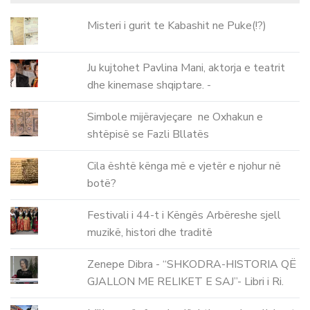
Misteri i gurit te Kabashit ne Puke(!?)
Ju kujtohet Pavlina Mani, aktorja e teatrit
dhe kinemase shqiptare. -
Simbole mijëravjeçare ne Oxhakun e
shtëpisë se Fazli Bllatës
Cila është kënga më e vjetër e njohur në
botë?
Festivali i 44-t i Këngës Arbëreshe sjell
muzikë, histori dhe traditë
Zenepe Dibra - “SHKODRA-HISTORIA QË
GJALLON ME RELIKET E SAJ”- Libri i Ri.