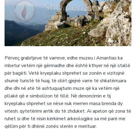
Përveç grabitjeve të varreve, edhe muzeu i Amantias ka
mbetur vetëm një gërmadhe dhe është kthyer në një stallë
për bagëti. Vetë kryeplaku shprehet se zonën e vizitojnë
shumë turistë të huaj, të cilët gjejnë varre të shkatërruara
dhe dhi në atë të ashtuquajturin muze që ka vetëm një
pllakë që e simbolizon të tillë. Në denoncimin e tij
kryeplaku shprehet se nëse nuk merren masa brenda dy
vitesh, qytetërimi antik do të zhduket. Ai apelon që zona të
ruhet si dhe të nisin kërkimet arkeologjike sa më parë me
qëllim për ti dhënë zonës vlerën e merituar.