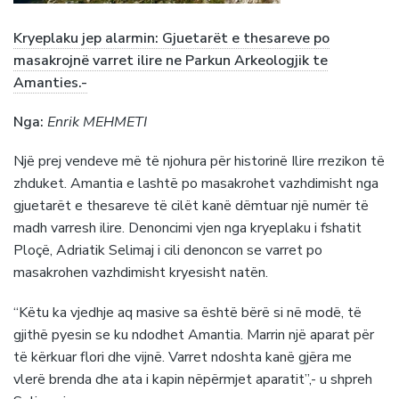
Kryeplaku jep alarmin: Gjuetarët e thesareve po
masakrojnë varret ilire ne Parkun Arkeologjik te
Amanties.-
Nga:
Enrik MEHMETI
Një prej vendeve më të njohura për historinë Ilire rrezikon të
zhduket. Amantia e lashtë po masakrohet vazhdimisht nga
gjuetarët e thesareve të cilët kanë dëmtuar një numër të
madh varresh ilire. Denoncimi vjen nga kryeplaku i fshatit
Ploçë, Adriatik Selimaj i cili denoncon se varret po
masakrohen vazhdimisht kryesisht natën.
“Këtu ka vjedhje aq masive sa është bërë si në modë, të
gjithë pyesin se ku ndodhet Amantia. Marrin një aparat për
të kërkuar flori dhe vijnë. Varret ndoshta kanë gjëra me
vlerë brenda dhe ata i kapin nëpërmjet aparatit”,- u shpreh