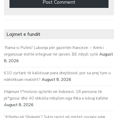
Lajmet e fundit
‘Rama si Putini’/ Lubonja për gazetën franceze: – Krimi i
organizuar është integruar në qeveri, BE mbyll sytë
August
8, 2026
610 zyrtarë të kallëzuar para drejtësisë, por sa prej tyre u
ndëshkuan realisht?
August 8, 2026
Majmuni t*rrorizon qytetin në Indonezi, 18 persona të
pl*gosur dhe 40 shkolla mbyllen nga frika e kësaj kafshe
August 8, 2026
“Kthehu në Shqipëri”/ Sulm racist në rrjetet sociale ndaj