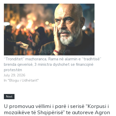
“Tronditet” mazhoranca, Rama në alarmin e “tradhtisë”
brenda qeverisë, 3 ministra dyshohet se financojnë
protestën
July 29, 2026
In "Blogu i Udhëtarit"
Next
U promovua vëllimi i parë i serisë “Korpusi i
mozaikëve të Shqipërisë” te autoreve Agron