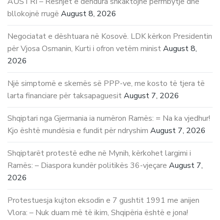
AUSTRI – Reshjet e dendura shkaktojnë përmbytje dhe
bllokojnë rrugë
August 8, 2026
Negociatat e dështuara në Kosovë. LDK kërkon Presidentin
për Vjosa Osmanin, Kurti i ofron vetëm minist
August 8,
2026
Një simptomë e skemës së PPP-ve, me kosto të tjera të
larta financiare për taksapaguesit
August 7, 2026
Shqiptari nga Gjermania ia numëron Ramës: = Na ka vjedhur!
Kjo është mundësia e fundit për ndryshim
August 7, 2026
Shqiptarët protestë edhe në Mynih, kërkohet largimi i
Ramës: – Diaspora kundër politikës 36-vjeçare
August 7,
2026
Protestuesja kujton eksodin e 7 gushtit 1991 me anijen
Vlora: – Nuk duam më të ikim, Shqipëria është e jona!