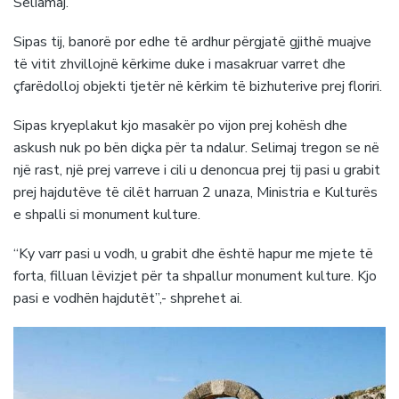
Seliamaj.
Sipas tij, banorë por edhe të ardhur përgjatë gjithë muajve
të vitit zhvillojnë kërkime duke i masakruar varret dhe
çfarëdolloj objekti tjetër në kërkim të bizhuterive prej floriri.
Sipas kryeplakut kjo masakër po vijon prej kohësh dhe
askush nuk po bën diçka për ta ndalur. Selimaj tregon se në
një rast, një prej varreve i cili u denoncua prej tij pasi u grabit
prej hajdutëve të cilët harruan 2 unaza, Ministria e Kulturës
e shpalli si monument kulture.
“Ky varr pasi u vodh, u grabit dhe është hapur me mjete të
forta, filluan lëvizjet për ta shpallur monument kulture. Kjo
pasi e vodhën hajdutët”,- shprehet ai.