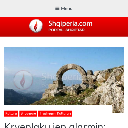
Menu
SHQIPERIA.COM
Blogu i ShqiperiaCom
Kultura
Shoqerore
Trashegimi Kulturore
Kryeplaku jep alarmin: