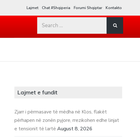
Lajmet
Chat #Shqiperia
Forumi Shqiptar
Kontakto
Search
for:
Lajmet e fundit
Zjarr i përmasave të mëdha në Klos, flakët
përhapen në zonën pyjore, rrezikohen edhe linjat
e tensionit të lartë
August 8, 2026