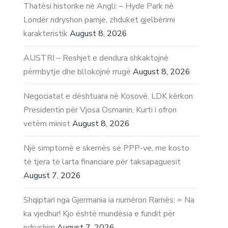
Thatësi historike në Angli: – Hyde Park në
Londër ndryshon pamje, zhduket gjelbërimi
karakteristik
August 8, 2026
AUSTRI – Reshjet e dendura shkaktojnë
përmbytje dhe bllokojnë rrugë
August 8, 2026
Negociatat e dështuara në Kosovë. LDK kërkon
Presidentin për Vjosa Osmanin, Kurti i ofron
vetëm minist
August 8, 2026
Një simptomë e skemës së PPP-ve, me kosto
të tjera të larta financiare për taksapaguesit
August 7, 2026
Shqiptari nga Gjermania ia numëron Ramës: = Na
ka vjedhur! Kjo është mundësia e fundit për
ndryshim
August 7, 2026