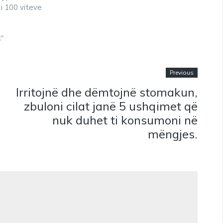
 i 100 viteve
t"
Previous
Irritojnë dhe dëmtojnë stomakun,
zbuloni cilat janë 5 ushqimet që
nuk duhet ti konsumoni në
mëngjes.