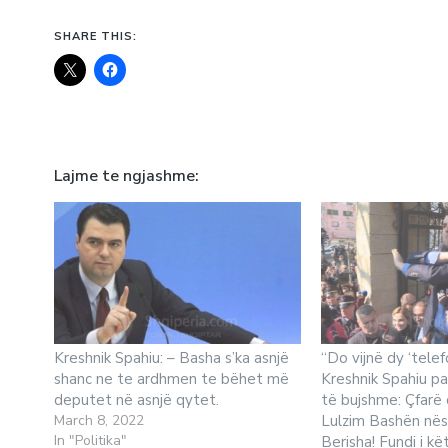
SHARE THIS:
Lajme te ngjashme
Kreshnik Spahiu: – Basha s’ka asnjë
“Do vijnë dy ‘tele
shanc ne te ardhmen te bëhet më
Kreshnik Spahiu pa
deputet në asnjë qytet.
të bujshme: Çfarë
March 8, 2022
Lulzim Bashën nës
In "Politika"
Berisha! Fundi i kët