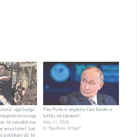
fonata’ nga burgu”,
Pse Putin e sinjalizoi tani fundin e
ralajmëron lëvizje
luftës në Ukrainë?
 do të ndodhë me
May 11, 2026
In "Njoftime Shtypi"
e arrestohet Sali
ij politikani do të