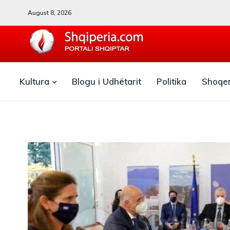
August 8, 2026
SHQIPERIA.COM
Kultura
Blogu i Udhëtarit
Politika
Shoqe
Blogu i ShqiperiaCom