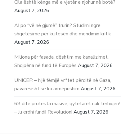
Cila është kënga më e vjetër e njohur në botë?
August 7, 2026
AI po “vë në gjumë” trurin? Studimi ngre
shqetësime për kujtesën dhe mendimin kritik
August 7, 2026
Miliona për fasada, dështim me kanalizimet,
Shqipëria në fund të Europës
August 7, 2026
UNICEF: – Një fëmijë vr*tet përditë në Gaza,
pavarësisht se ka armëpushim
August 7, 2026
68 ditë protesta masive, qytetarët nuk tërhiqen!
– Ju erdhi fundi! Revolucion!
August 7, 2026