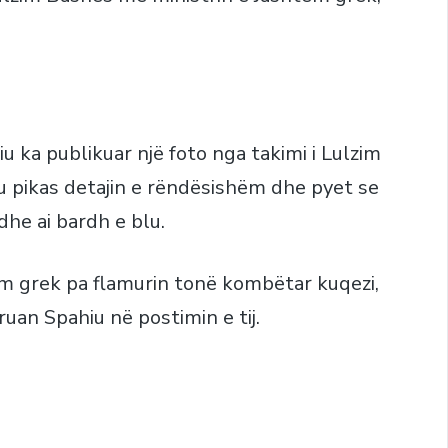
u ka publikuar një foto nga takimi i Lulzim
u pikas detajin e rëndësishëm dhe pyet se
dhe ai bardh e blu.
ëm grek pa flamurin tonë kombëtar kuqezi,
uan Spahiu në postimin e tij.