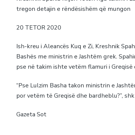
tregon detajin e rëndësishëm që mungon
20 TETOR 2020
Ish-kreu i Aleancës Kuq e Zi, Kreshnik Spahi
Bashës me ministrin e Jashtëm grek. Spahi
pse në takim ishte vetëm flamuri i Greqisë 
“Pse Lulzim Basha takon ministrin e Jasht
por vetëm të Greqisë dhe bardheblu?”, shkr
Gazeta Sot