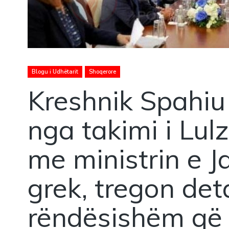
Blogu i Udhëtarit
Shoqerore
Kreshnik Spahiu 
nga takimi i Lu
me ministrin e 
grek, tregon det
rëndësishëm q