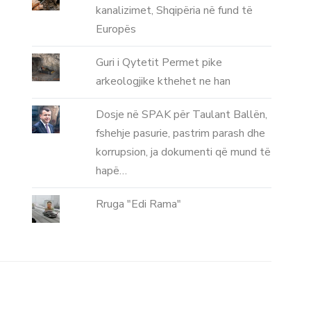
kanalizimet, Shqipëria në fund të
Europës
Guri i Qytetit Permet pike
arkeologjike kthehet ne han
Dosje në SPAK për Taulant Ballën,
fshehje pasurie, pastrim parash dhe
korrupsion, ja dokumenti që mund të
hapë…
Rruga "Edi Rama"