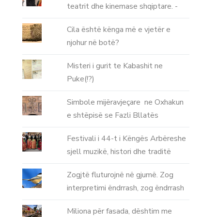
teatrit dhe kinemase shqiptare. -
Cila është kënga më e vjetër e
njohur në botë?
Misteri i gurit te Kabashit ne
Puke(!?)
Simbole mijëravjeçare ne Oxhakun
e shtëpisë se Fazli Bllatës
Festivali i 44-t i Këngës Arbëreshe
sjell muzikë, histori dhe traditë
Zogjtë fluturojnë në gjumë. Zog
interpretimi ëndrrash, zog ëndrrash
Miliona për fasada, dështim me