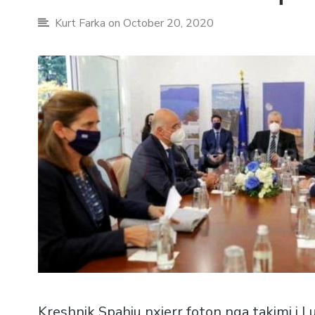
Kurt Farka
on October 20, 2020
Kreshnik Spahiu nxjerr foton nga takimi i 