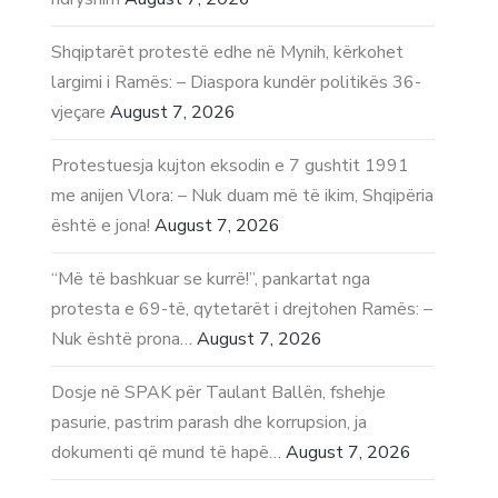
Shqiptarët protestë edhe në Mynih, kërkohet
largimi i Ramës: – Diaspora kundër politikës 36-
vjeçare
August 7, 2026
Protestuesja kujton eksodin e 7 gushtit 1991
me anijen Vlora: – Nuk duam më të ikim, Shqipëria
është e jona!
August 7, 2026
“Më të bashkuar se kurrë!”, pankartat nga
protesta e 69-të, qytetarët i drejtohen Ramës: –
Nuk është prona…
August 7, 2026
Dosje në SPAK për Taulant Ballën, fshehje
pasurie, pastrim parash dhe korrupsion, ja
dokumenti që mund të hapë…
August 7, 2026