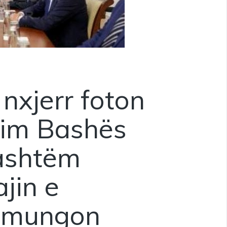
nxjerr foton
lzim Bashës
Jashtëm
ajin e
ë mungon