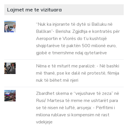
Lajmet me te vizituara
“Nuk ka injorante të dytë si Balluku në
Ballkan”- Berisha: Zgjidhja e kontratës për
Aeroportin e Vlorës do t’u kushtojë
shqiptarëve të paktën 500 milionë euro,
gjobë e tmerrshme ndaj qytetarëve
Nëna e të miturit me paralizë: - Në bashki
më thanë, pse ke dalë në protestë, fëmija
nuk të bëhet më njeri
Zbardhet skema e “vejushave të zeza” në
Rusi/ Martesa të rreme me ushtarët para
se të nisen në luftë, arsyeja: - Përfitimi i
miliona rublave si kompensim në rast
vdekjeje