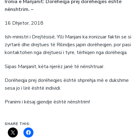
Ironia e Manjanit: Dorëheqja prej dorëheqjes është
nënshtrim. –
16 Dhjetor, 2018
Ish-ministri i Drejtësisë, Ylli Manjani ka ironizuar faktin se si
zyrtarë dhe drejtues të Rilindjes japin dorëheqjen, por pasi
kontaktohen nga drejtuesi i tyre, tërhiqen nga dorëheqja.
Sipas Manjanit, këta njerëz janë të nënshtruar.
Dorëheqja prej dorëheqjes është shprehja më e dukshme
sesa jo i lirë është individi.
Pranimi i kësaj gjendje është nënshtrim!
SHARE THIS: