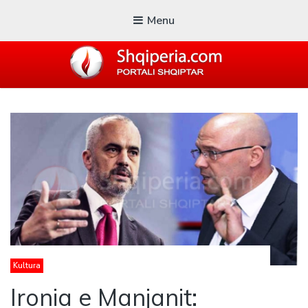
Menu
SHQIPERIA.COM
Blogu i ShqiperiaCom
Kultura
Ironia e Manjanit: