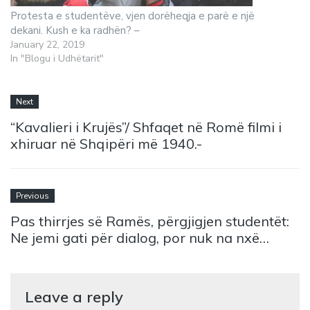
Protesta e studentëve, vjen dorëheqja e parë e një
dekani. Kush e ka radhën? –
January 22, 2019
In "Blogu i Udhëtarit"
Next
“Kavalieri i Krujës”/ Shfaqet në Romë filmi i
xhiruar në Shqipëri më 1940.-
Previous
Pas thirrjes së Ramës, përgjigjen studentët:
Ne jemi gati për dialog, por nuk na nxë…
Leave a reply