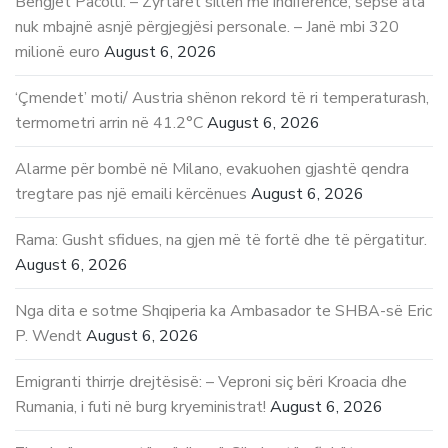
Behgjet Pacolli: – Zyrtarët sillen me indiferencë, sepse ata
nuk mbajnë asnjë përgjegjësi personale. – Janë mbi 320
milionë euro
August 6, 2026
‘Çmendet’ moti/ Austria shënon rekord të ri temperaturash,
termometri arrin në 41.2°C
August 6, 2026
Alarme për bombë në Milano, evakuohen gjashtë qendra
tregtare pas një emaili kërcënues
August 6, 2026
Rama: Gusht sfidues, na gjen më të fortë dhe të përgatitur.
August 6, 2026
Nga dita e sotme Shqiperia ka Ambasador te SHBA-së Eric
P. Wendt
August 6, 2026
Emigranti thirrje drejtësisë: – Veproni siç bëri Kroacia dhe
Rumania, i futi në burg kryeministrat!
August 6, 2026