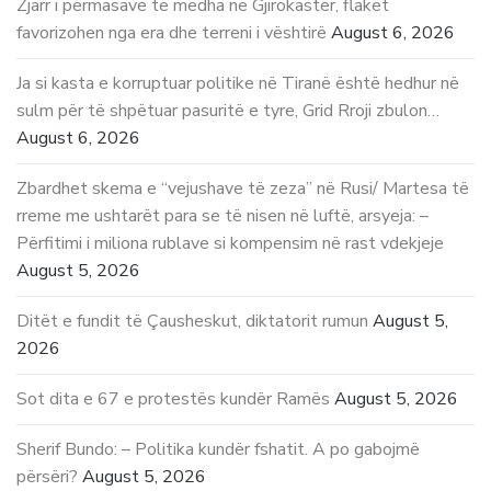
Zjarr i përmasave të mëdha në Gjirokastër, flakët
favorizohen nga era dhe terreni i vështirë
August 6, 2026
Ja si kasta e korruptuar politike në Tiranë është hedhur në
sulm për të shpëtuar pasuritë e tyre, Grid Rroji zbulon…
August 6, 2026
Zbardhet skema e “vejushave të zeza” në Rusi/ Martesa të
rreme me ushtarët para se të nisen në luftë, arsyeja: –
Përfitimi i miliona rublave si kompensim në rast vdekjeje
August 5, 2026
Ditët e fundit të Çausheskut, diktatorit rumun
August 5,
2026
Sot dita e 67 e protestës kundër Ramës
August 5, 2026
Sherif Bundo: – Politika kundër fshatit. A po gabojmë
përsëri?
August 5, 2026