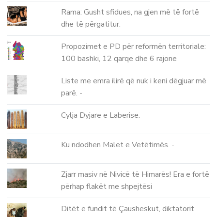
Rama: Gusht sfidues, na gjen më të fortë
dhe të përgatitur.
Propozimet e PD për reformën territoriale:
100 bashki, 12 qarqe dhe 6 rajone
Liste me emra ilirë që nuk i keni dëgjuar më
parë. -
Cylja Dyjare e Laberise.
Ku ndodhen Malet e Vetëtimës. -
Zjarr masiv në Nivicë të Himarës! Era e fortë
përhap flakët me shpejtësi
Ditët e fundit të Çausheskut, diktatorit