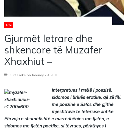
Arte
Gjurmët letrare dhe
shkencore të Muzafer
Xhaxhiut –
Kurt Farka
on January 29, 2018
Interpretues i rrallë i poezisë,
sidomos i lirikës erotike, që zë fill
me poezinë e Safos dhe gjithë
mjeshtrave të letërsisë antike.
Përvoja e shumëfishtë e marrëdhënies me fjalën, e
sidomos me fjalën poetike, si lëvrues, përkthyes i