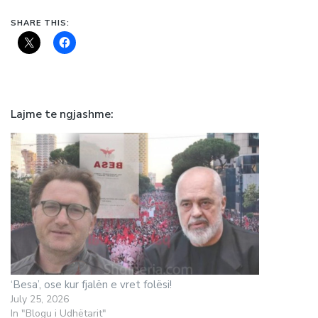
SHARE THIS:
Lajme te ngjashme
‘Besa’, ose kur fjalën e vret folësi!
July 25, 2026
In "Blogu i Udhëtarit"