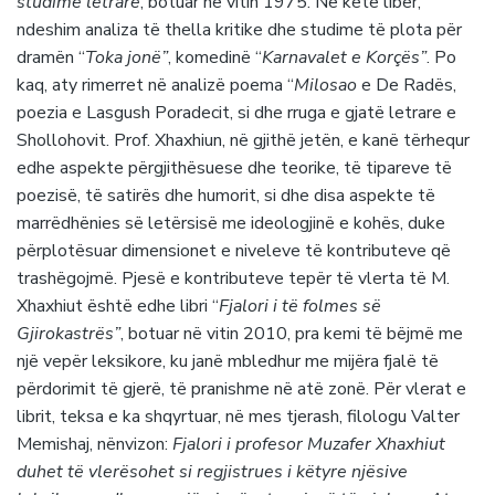
studime letrare
, botuar në vitin 1975. Në këtë libër,
ndeshim analiza të thella kritike dhe studime të plota për
dramën “
Toka jonë”
, komedinë “
Karnavalet e Korçës”
. Po
kaq, aty rimerret në analizë poema “
Milosao
e De Radës,
poezia e Lasgush Poradecit, si dhe rruga e gjatë letrare e
Shollohovit. Prof. Xhaxhiun, në gjithë jetën, e kanë tërhequr
edhe aspekte përgjithësuese dhe teorike, të tipareve të
poezisë, të satirës dhe humorit, si dhe disa aspekte të
marrëdhënies së letërsisë me ideologjinë e kohës, duke
përplotësuar dimensionet e niveleve të kontributeve që
trashëgojmë. Pjesë e kontributeve tepër të vlerta të M.
Xhaxhiut është edhe libri “
Fjalori i të folmes së
Gjirokastrës”
, botuar në vitin 2010, pra kemi të bëjmë me
një vepër leksikore, ku janë mbledhur me mijëra fjalë të
përdorimit të gjerë, të pranishme në atë zonë. Për vlerat e
librit, teksa e ka shqyrtuar, në mes tjerash, filologu Valter
Memishaj, nënvizon:
Fjalori i profesor Muzafer Xhaxhiut
duhet të vlerësohet si regjistrues i këtyre njësive