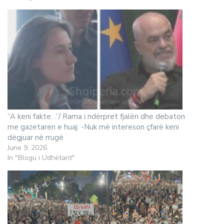
“A keni fakte…”/ Rama i ndërpret fjalën dhe debaton
me gazetaren e huaj: -Nuk më intereson çfarë keni
dëgjuar në rrugë
June 9, 2026
In "Blogu i Udhëtarit"