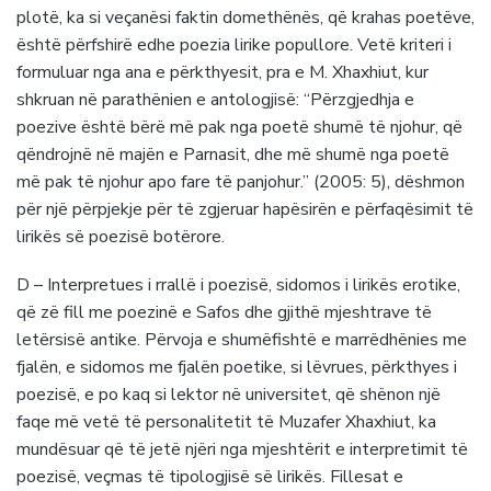
plotë, ka si veçanësi faktin domethënës, që krahas poetëve,
është përfshirë edhe poezia lirike popullore. Vetë kriteri i
formuluar nga ana e përkthyesit, pra e M. Xhaxhiut, kur
shkruan në parathënien e antologjisë: “Përzgjedhja e
poezive është bërë më pak nga poetë shumë të njohur, që
qëndrojnë në majën e Parnasit, dhe më shumë nga poetë
më pak të njohur apo fare të panjohur.” (2005: 5), dëshmon
për një përpjekje për të zgjeruar hapësirën e përfaqësimit të
lirikës së poezisë botërore.
D – Interpretues i rrallë i poezisë, sidomos i lirikës erotike,
që zë fill me poezinë e Safos dhe gjithë mjeshtrave të
letërsisë antike. Përvoja e shumëfishtë e marrëdhënies me
fjalën, e sidomos me fjalën poetike, si lëvrues, përkthyes i
poezisë, e po kaq si lektor në universitet, që shënon një
faqe më vetë të personalitetit të Muzafer Xhaxhiut, ka
mundësuar që të jetë njëri nga mjeshtërit e interpretimit të
poezisë, veçmas të tipologjisë së lirikës. Fillesat e