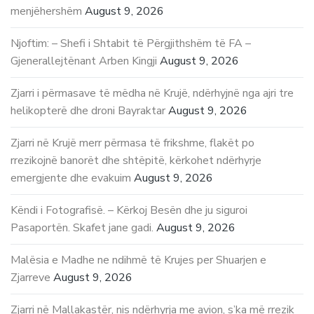
menjëhershëm
August 9, 2026
Njoftim: – Shefi i Shtabit të Përgjithshëm të FA –
Gjenerallejtënant Arben Kingji
August 9, 2026
Zjarri i përmasave të mëdha në Krujë, ndërhyjnë nga ajri tre
helikopterë dhe droni Bayraktar
August 9, 2026
Zjarri në Krujë merr përmasa të frikshme, flakët po
rrezikojnë banorët dhe shtëpitë, kërkohet ndërhyrje
emergjente dhe evakuim
August 9, 2026
Këndi i Fotografisë. – Kërkoj Besën dhe ju siguroi
Pasaportën. Skafet jane gadi.
August 9, 2026
Malësia e Madhe ne ndihmë të Krujes per Shuarjen e
Zjarreve
August 9, 2026
Zjarri në Mallakastër, nis ndërhyrja me avion, s’ka më rrezik