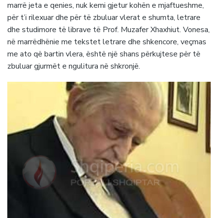
marrë jeta e qenies, nuk kemi gjetur kohën e mjaftueshme,
për t’i rilexuar dhe për të zbuluar vlerat e shumta, letrare
dhe studimore të librave të Prof. Muzafer Xhaxhiut. Vonesa,
në marrëdhënie me tekstet letrare dhe shkencore, veçmas
me ato që bartin vlera, është një shans përkujtese për të
zbuluar gjurmët e ngulitura në shkronjë.