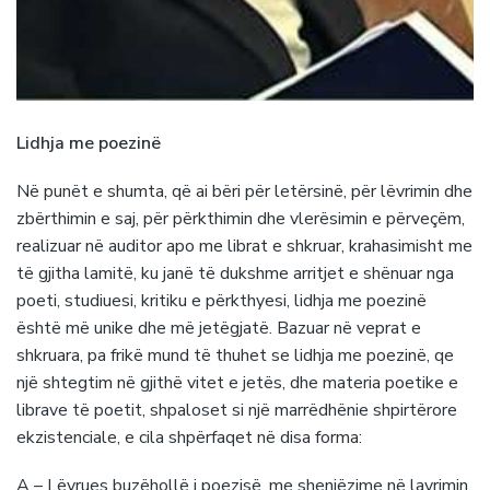
Lidhja me poezinë
Në punët e shumta, që ai bëri për letërsinë, për lëvrimin dhe
zbërthimin e saj, për përkthimin dhe vlerësimin e përveçëm,
realizuar në auditor apo me librat e shkruar, krahasimisht me
të gjitha lamitë, ku janë të dukshme arritjet e shënuar nga
poeti, studiuesi, kritiku e përkthyesi, lidhja me poezinë
është më unike dhe më jetëgjatë. Bazuar në veprat e
shkruara, pa frikë mund të thuhet se lidhja me poezinë, qe
një shtegtim në gjithë vitet e jetës, dhe materia poetike e
librave të poetit, shpaloset si një marrëdhënie shpirtërore
ekzistenciale, e cila shpërfaqet në disa forma:
A – Lëvrues buzëhollë i poezisë, me shenjëzime në lavrimin