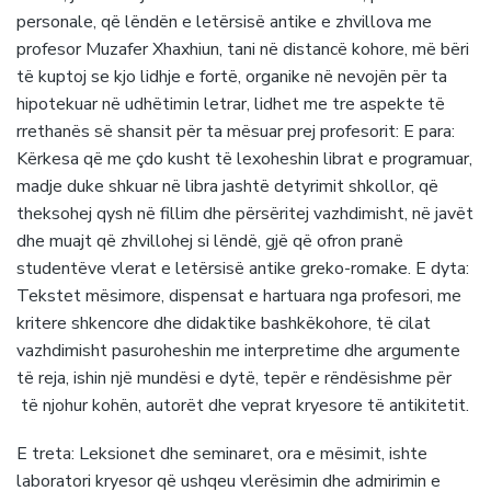
personale, që lëndën e letërsisë antike e zhvillova me
profesor Muzafer Xhaxhiun, tani në distancë kohore, më bëri
të kuptoj se kjo lidhje e fortë, organike në nevojën për ta
hipotekuar në udhëtimin letrar, lidhet me tre aspekte të
rrethanës së shansit për ta mësuar prej profesorit: E para:
Kërkesa që me çdo kusht të lexoheshin librat e programuar,
madje duke shkuar në libra jashtë detyrimit shkollor, që
theksohej qysh në fillim dhe përsëritej vazhdimisht, në javët
dhe muajt që zhvillohej si lëndë, gjë që ofron pranë
studentëve vlerat e letërsisë antike greko-romake. E dyta:
Tekstet mësimore, dispensat e hartuara nga profesori, me
kritere shkencore dhe didaktike bashkëkohore, të cilat
vazhdimisht pasuroheshin me interpretime dhe argumente
të reja, ishin një mundësi e dytë, tepër e rëndësishme për
të njohur kohën, autorët dhe veprat kryesore të antikitetit.
E treta: Leksionet dhe seminaret, ora e mësimit, ishte
laboratori kryesor që ushqeu vlerësimin dhe admirimin e