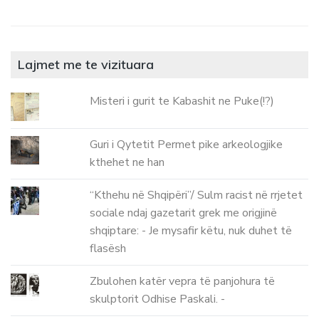
Lajmet me te vizituara
Misteri i gurit te Kabashit ne Puke(!?)
Guri i Qytetit Permet pike arkeologjike
kthehet ne han
“Kthehu në Shqipëri”/ Sulm racist në rrjetet
sociale ndaj gazetarit grek me origjinë
shqiptare: - Je mysafir këtu, nuk duhet të
flasësh
Zbulohen katër vepra të panjohura të
skulptorit Odhise Paskali. -