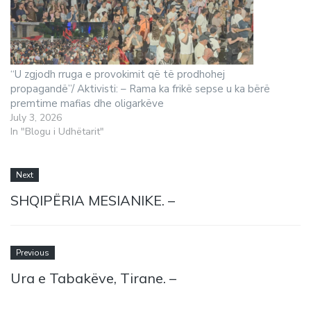
“U zgjodh rruga e provokimit që të prodhohej
propagandë”/ Aktivisti: – Rama ka frikë sepse u ka bërë
premtime mafias dhe oligarkëve
July 3, 2026
In "Blogu i Udhëtarit"
Next
SHQIPËRIA MESIANIKE. –
Previous
Ura e Tabakëve, Tirane. –