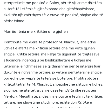
interpretimit me poezinë e Safos, për të vijuar me dhjetëra
autorë të letërsisë, gjithëkohore dhe gjithëhapësinore,
skalitën një zbërthyes të vlerave të poezisë, shqipe dhe të
përbotshme.
Marrëdhënia me kritikën dhe gjuhën
Kontribute me vlerë të profesor M. Xhaxhiut, janë edhe
lidhjet e afërta me kritikën letrare dhe me vetë gjuhën
shqipe. Kritika letrare, me kahje të ligjërimit të trajtesave
studimore, ndërkaq u bë bashkudhëtare e lidhjes me
letërsinë, e ndihmesës së gjithanshme për të interpretuar
dukuritë e ndryshme letrare, jo vetëm për letërsinë shqipe,
por edhe për vepra të letërsisë botërore. Profili i plotë i
kritikut letrar të M. Xhaxhiut, shpalohet në shtypin e kohës,
sidomos në atë letrar, si në gazetën
Drita
dhe revistën
Nëntori
. Megjithatë, si dëshmi e plotë e lëvrimit të kritikës
letrare, me shqyrtime studimore, është libri
Kritikë e