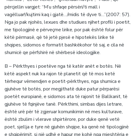
përcjellin vargjet: “M’u shfaqe përsëri/ti mall i
vagëlluar!/kujtimi kaq i gjatë…/midis të dyve ti…”(2007: 57).
Nga jo pak njohës, lexues dhe studiues njihet profili i poetit,
me tipologjinë e përveçme lirike, por pak është folur për
këtë përmasë, që të jetë pjesë e hipotekës lirike të
shqipes, sidomos e formatit bashkëkohor të saj, e cila në
shumicë qe përfshirë në shërbesë ideologjike.
B – Përkthyes i poetëve nga të katër anët e botës. Në
këtë aspekt nuk ka rajon të planetit që të mos ketë
tërhequr vëmendjen e poetit-përkthyes, nga shumica e
gjuhëve të botës, por megjithatë duke patur përparësi
poetët europianë, e sidomos ata të rajonit të Ballkanit, të
gjuhëve të fqinjëve tanë. Përkthimi, simbas dijes letrare,
është urë për të zgjeruar komunikimin në mes kulturave,
është zbulim i vlerave shpirtërore, por duke qenë vetë
poet, sjellja e tyre në gjuhën shqipe, ka qenë në tipologjinë
e shqipërimit, si një udhë e hapur me kohë nga mjeshtëria e