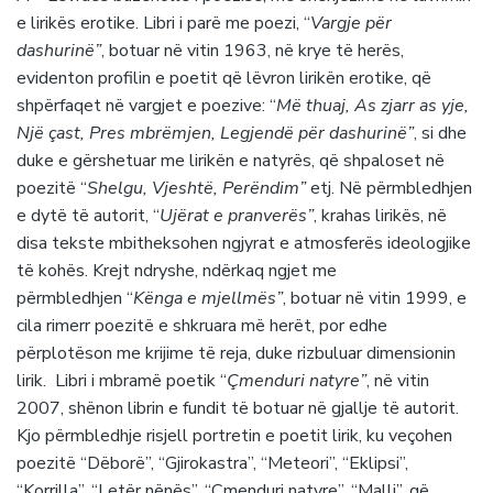
e lirikës erotike. Libri i parë me poezi, “
Vargje për
dashurinë”
, botuar në vitin 1963, në krye të herës,
evidenton profilin e poetit që lëvron lirikën erotike, që
shpërfaqet në vargjet e poezive: “
Më thuaj, As zjarr as yje,
Një çast, Pres mbrëmjen, Legjendë për dashurinë”
, si dhe
duke e gërshetuar me lirikën e natyrës, që shpaloset në
poezitë “
Shelgu, Vjeshtë, Perëndim”
etj. Në përmbledhjen
e dytë të autorit, “
Ujërat e pranverës”
, krahas lirikës, në
disa tekste mbitheksohen ngjyrat e atmosferës ideologjike
të kohës. Krejt ndryshe, ndërkaq ngjet me
përmbledhjen “
Kënga e mjellmës”
, botuar në vitin 1999, e
cila rimerr poezitë e shkruara më herët, por edhe
përplotëson me krijime të reja, duke rizbuluar dimensionin
lirik. Libri i mbramë poetik “
Çmenduri natyre”
, në vitin
2007, shënon librin e fundit të botuar në gjallje të autorit.
Kjo përmbledhje risjell portretin e poetit lirik, ku veçohen
poezitë “Dëborë”, “Gjirokastra”, “Meteori”, “Eklipsi”,
“Korrilla”, “Letër nënës”, “Çmenduri natyre”, “Malli”, që