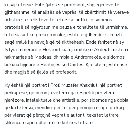
kësaj letërsie. Falë fjalës së profesorit, shpjegimeve të
gjithanshme, të analizës së veprës, të zbërthimit të vlerave
artistike të teksteve të letërsisë antike, e sidomos
oratorisë së ngjyrosur, me pauza e tonalitete të larmishme,
letërsia antike greko-romake, është e gdhendur si imazh,
saqë rrallë ke nevojë që të rikthehesh. Ende fanitet në sy
fytyra trimërore e Hektorit, pamja mitike e Akileut, misteri i
hakmarrjes së Medeas, dhimbja e Andromakës, e sidomos
bukuria hyjnore e Beatriçes së Dantes. Kjo falë mjeshtërisë
dhe magjisë së fjalës së profesorit.
Ky është një portret i Prof. Muzafer Xhaxhiut, një portret
përkujtese, që buron jo vetëm nga respekti për vlerat
njerëzore, intelektuale dhe artistike, por sidomos nga dobia
që ka letërsia, mendimi për të, për përvojën e tij, e po kaq
për vlerat që përçojnë veprat e autorit, tekstet letrare,
shkencore apo edhe ato të kritikës letrare.