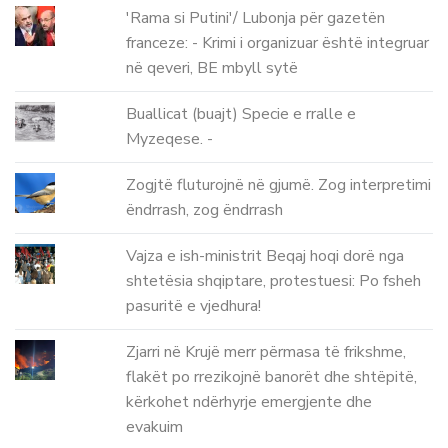
'Rama si Putini'/ Lubonja për gazetën
franceze: - Krimi i organizuar është integruar
në qeveri, BE mbyll sytë
Buallicat (buajt) Specie e rralle e
Myzeqese. -
Zogjtë fluturojnë në gjumë. Zog interpretimi
ëndrrash, zog ëndrrash
Vajza e ish-ministrit Beqaj hoqi dorë nga
shtetësia shqiptare, protestuesi: Po fsheh
pasuritë e vjedhura!
Zjarri në Krujë merr përmasa të frikshme,
flakët po rrezikojnë banorët dhe shtëpitë,
kërkohet ndërhyrje emergjente dhe
evakuim