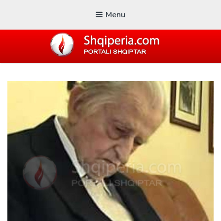
Menu
SHQIPERIA.COM
Blogu i ShqiperiaCom