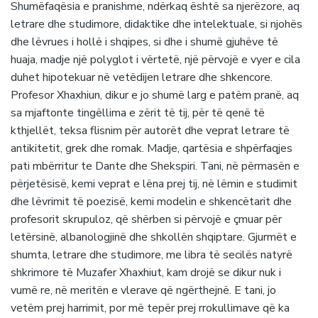
Shumëfaqësia e pranishme, ndërkaq është sa njerëzore, aq
letrare dhe studimore, didaktike dhe intelektuale, si njohës
dhe lëvrues i hollë i shqipes, si dhe i shumë gjuhëve të
huaja, madje një polyglot i vërtetë, një përvojë e vyer e cila
duhet hipotekuar në vetëdijen letrare dhe shkencore.
Profesor Xhaxhiun, dikur e jo shumë larg e patëm pranë, aq
sa mjaftonte tingëllima e zërit të tij, për të qenë të
kthjellët, teksa flisnim për autorët dhe veprat letrare të
antikitetit, grek dhe romak. Madje, qartësia e shpërfaqjes
pati mbërritur te Dante dhe Shekspiri. Tani, në përmasën e
përjetësisë, kemi veprat e lëna prej tij, në lëmin e studimit
dhe lëvrimit të poezisë, kemi modelin e shkencëtarit dhe
profesorit skrupuloz, që shërben si përvojë e çmuar për
letërsinë, albanologjinë dhe shkollën shqiptare. Gjurmët e
shumta, letrare dhe studimore, me libra të secilës natyrë
shkrimore të Muzafer Xhaxhiut, kam drojë se dikur nuk i
vumë re, në meritën e vlerave që ngërthejnë. E tani, jo
vetëm prej harrimit, por më tepër prej rrokullimave që ka