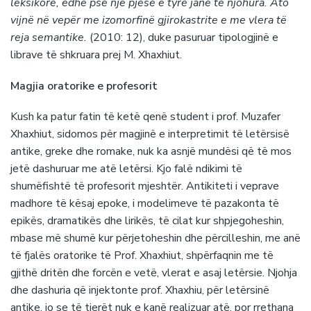
leksikore, edhe pse një pjesë e tyre janë të njohura. Ato
vijnë në vepër me izomorfinë gjirokastrite e me vlera të
reja semantike.
(2010: 12), duke pasuruar tipologjinë e
librave të shkruara prej M. Xhaxhiut.
Magjia oratorike e profesorit
Kush ka patur fatin të ketë qenë student i prof. Muzafer
Xhaxhiut, sidomos për magjinë e interpretimit të letërsisë
antike, greke dhe romake, nuk ka asnjë mundësi që të mos
jetë dashuruar me atë letërsi. Kjo falë ndikimi të
shumëfishtë të profesorit mjeshtër. Antikiteti i veprave
madhore të kësaj epoke, i modelimeve të pazakonta të
epikës, dramatikës dhe lirikës, të cilat kur shpjegoheshin,
mbase më shumë kur përjetoheshin dhe përcilleshin, me anë
të fjalës oratorike të Prof. Xhaxhiut, shpërfaqnin me të
gjithë dritën dhe forcën e vetë, vlerat e asaj letërsie. Njohja
dhe dashuria që injektonte prof. Xhaxhiu, për letërsinë
antike, jo se të tjerët nuk e kanë realizuar atë, por rrethana