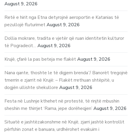
August 9, 2026
Retë e hirit nga Etna detyrojnë aeroportin e Katanias të
pezullojë fluturimet
August 9, 2026
Dollia mokrare, tradita e vjetër që ruan identitetin kulturor
të Pogradecit…
August 9, 2026
Krujë, çfarë la pas beteja me flakët
August 9, 2026
Nana qante, thoshte le të digjem brenda”/ Banorët tregojnë
tmerrin e zjarrit në Krujë: – Flakët rrethuan shtëpitë, u
dogjën ullishte shekullore
August 9, 2026
Festa në Lushnje kthehet në protestë, të rinjtë mbushin
sheshin me thirrjet ‘Rama, jepe dorëheqjen’
August 9, 2026
Situatë e jashtëzakonshme në Krujë, zjarri jashtë kontrollit
përfshin zonat e banuara, urdhërohet evakuim i