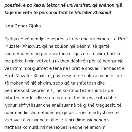
poezisë, e po kaq si lektor në universitet, që shënon një
faqe më vete të personalitetit të Muzafer Xhaxhiut
Nga Behar Gjoka
Sjellja në vëmendje, e veprës letrare dhe studimore të Prof.
Muzafer Xhaxhiut, që na zbulon një dëshmi të qartë
shumëfaqëshi, në pesë vjetorin e ikjes në amshim, bashkë
me përkujtimin, vetvetiu rikthen dëshirën për të hedhur një
vështrim mbi gjurmët e lëna në librat e shkuar. Përmasat e
Prof. Muzafer Xhaxhiut, pavarësisht se nuk ka mundësi që
të rroken në një shkrim, sado që ta shfletosh dhe
përmitësosh veprën e tij, në kontributet e shumta që
mbeten model dhe vlerë sot e gjithë ditën, e cila duhet
njohur, shfrytëzuar dhe analizuar në të gjithë treguesit, të
ndërmendin shumëfaqëshin, që bart anë të ndryshme të
vlerave të krijuar në gjallje, e tani ridimensionohen si
rrethana komunikimi me lexuesin edhe në amshim.