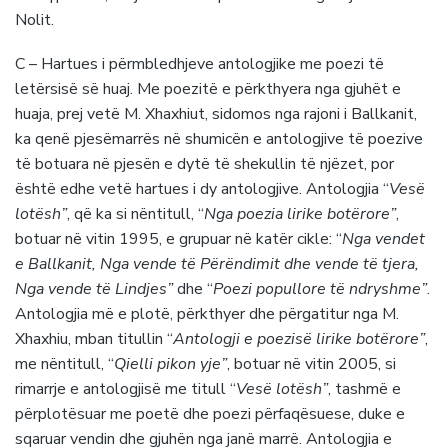
Nolit.
C – Hartues i përmbledhjeve antologjike me poezi të
letërsisë së huaj. Me poezitë e përkthyera nga gjuhët e
huaja, prej vetë M. Xhaxhiut, sidomos nga rajoni i Ballkanit,
ka qenë pjesëmarrës në shumicën e antologjive të poezive
të botuara në pjesën e dytë të shekullin të njëzet, por
është edhe vetë hartues i dy antologjive. Antologjia “
Vesë
lotësh”
, që ka si nëntitull, “
Nga poezia lirike botërore”
,
botuar në vitin 1995, e grupuar në katër cikle: “
Nga vendet
e Ballkanit, Nga vende të Përëndimit dhe vende të tjera,
Nga vende të Lindjes”
dhe “
Poezi popullore të ndryshme”
.
Antologjia më e plotë, përkthyer dhe përgatitur nga M.
Xhaxhiu, mban titullin “
Antologji e poezisë lirike botërore”
,
me nëntitull, “
Qielli pikon yje”
, botuar në vitin 2005, si
rimarrje e antologjisë me titull “
Vesë lotësh”
, tashmë e
përplotësuar me poetë dhe poezi përfaqësuese, duke e
sqaruar vendin dhe gjuhën nga janë marrë. Antologjia e