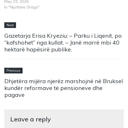
May 19, 2026
In "Njoftime Shtypi"
Next
Gazetarja Erisa Kryeziu: – Parku i Liqenit, po
“kafshohet” nga kullat. – Janë marrë mbi 40
hektarë hapësirë publike.
Previous
Dhjetëra mijëra njerëz marshojnë në Bruksel
kundër reformave të pensioneve dhe
pagave
Leave a reply