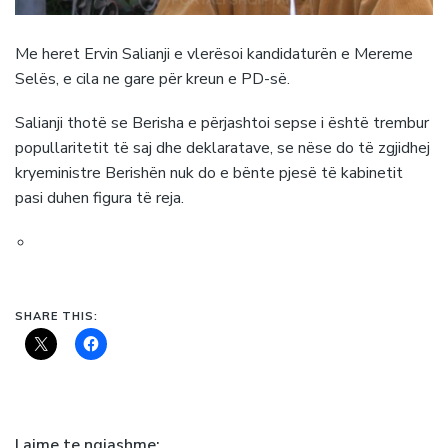
Me heret Ervin Salianji e vlerësoi kandidaturën e Mereme
Selës, e cila ne gare për kreun e PD-së.
Salianji thotë se Berisha e përjashtoi sepse i është trembur
popullaritetit të saj dhe deklaratave, se nëse do të zgjidhej
kryeministre Berishën nuk do e bënte pjesë të kabinetit
pasi duhen figura të reja.
SHARE THIS:
Lajme te ngjashme