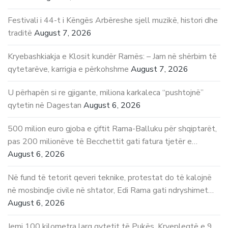
Festivali i 44-t i Këngës Arbëreshe sjell muzikë, histori dhe
traditë
August 7, 2026
Kryebashkiakja e Klosit kundër Ramës: – Jam në shërbim të
qytetarëve, karrigia e përkohshme
August 7, 2026
U përhapën si re gjigante, miliona karkaleca “pushtojnë”
qytetin në Dagestan
August 6, 2026
500 milion euro gjoba e çiftit Rama-Balluku për shqiptarët,
pas 200 milionëve të Becchettit gati fatura tjetër e…
August 6, 2026
Në fund të tetorit qeveri teknike, protestat do të kalojnë
në mosbindje civile në shtator, Edi Rama gati ndryshimet…
August 6, 2026
Jemi 100 kilometra larg qytetit të Pukës. Kryepleqtë e 9