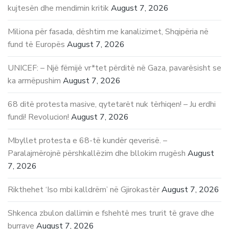
kujtesën dhe mendimin kritik
August 7, 2026
Miliona për fasada, dështim me kanalizimet, Shqipëria në
fund të Europës
August 7, 2026
UNICEF: – Një fëmijë vr*tet përditë në Gaza, pavarësisht se
ka armëpushim
August 7, 2026
68 ditë protesta masive, qytetarët nuk tërhiqen! – Ju erdhi
fundi! Revolucion!
August 7, 2026
Mbyllet protesta e 68-të kundër qeverisë. –
Paralajmërojnë përshkallëzim dhe bllokim rrugësh
August
7, 2026
Rikthehet ‘Iso mbi kalldrëm’ në Gjirokastër
August 7, 2026
Shkenca zbulon dallimin e fshehtë mes trurit të grave dhe
burrave
August 7, 2026