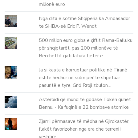
milionë euro
Nga dita e sotme Shqiperia ka Ambasador
te SHBA-së Eric P. Wendt
500 milion euro gjoba e çiftit Rama-Balluku
për shqiptarët, pas 200 milionëve të
Becchettit gati fatura tjetër e…
Ja si kasta e korruptuar politike në Tiranë
është hedhur në sulm për të shpëtuar
pasuritë e tyre, Grid Rroji zbulon…
Asteroidi që mund të godasë Tokën quhet
Bennu. - Ka fuqinë e 22 bombave atomike
Zjarr i përmasave të mëdha në Gjirokastër,
flakët favorizohen nga era dhe terreni i
vështirë