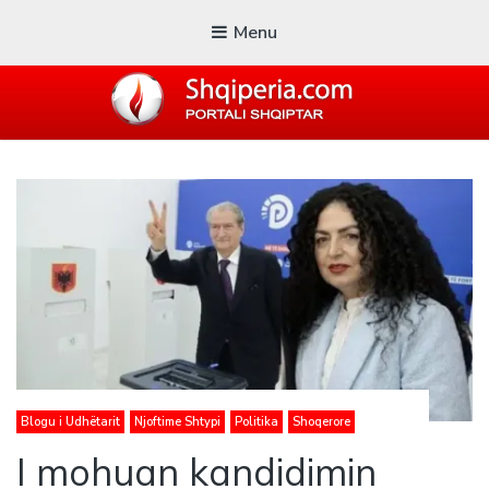
Menu
SHQIPERIA.COM
Blogu i ShqiperiaCom
Blogu i Udhëtarit
Njoftime Shtypi
Politika
Shoqerore
I mohuan kandidimin