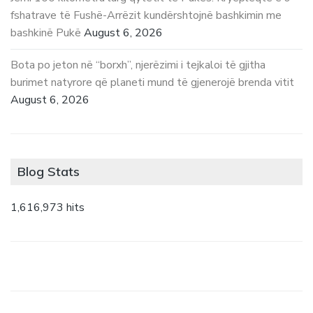
fshatrave të Fushë-Arrëzit kundërshtojnë bashkimin me
bashkinë Pukë
August 6, 2026
Bota po jeton në “borxh”, njerëzimi i tejkaloi të gjitha
burimet natyrore që planeti mund të gjenerojë brenda vitit
August 6, 2026
Blog Stats
1,616,973 hits