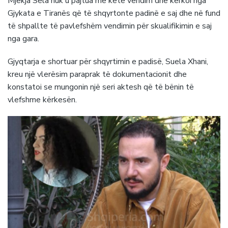
Mjekja Sela nuk u pajtua me këtë vendim dhe kërkoi nga
Gjykata e Tiranës që të shqyrtonte padinë e saj dhe në fund
të shpallte të pavlefshëm vendimin për skualifikimin e saj
nga gara.
Gjyqtarja e shortuar për shqyrtimin e padisë, Suela Xhani,
kreu një vlerësim paraprak të dokumentacionit dhe
konstatoi se mungonin një seri aktesh që të bënin të
vlefshme kërkesën.